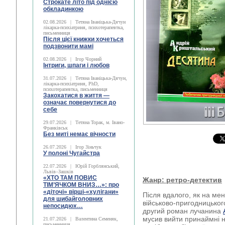
Строкате літо під однією
обкладинкою
02.08.2026
|
Тетяна Іваніцька-Дячун
лікарка-психіатриня, психотерапевтка,
письменниця
Після цієї книжки хочеться
подзвонити мамі
02.08.2026
|
Ігор Чорний
Інтриги, шпаги і любов
31.07.2026
|
Тетяна Іваніцька-Дячун,
лікарка-психіатриня, PhD,
психотерапевтка, письменниця
Закохатися в життя —
означає повернутися до
себе
29.07.2026
|
Тетяна Торак, м. Івано-
Франківськ
Без миті немає вічности
26.07.2026
|
Ігор Зіньчук
У полоні Чугайстра
22.07.2026
|
Юрій Горблянський,
Львів–Зашків
«ХТО ТАМ ПОВИС
Жанр: ретро-детектив
ТІМ’ЯЧКОМ ВНИЗ…»: про
«діточі» вірші-«хулігани»
Після вдалого, як на мен
для шибайголовних
військово-пригодницько
непосидюх…
другий роман лучанина
мусив вийти принаймні 
21.07.2026
|
Валентина Семеняк,
письменниця