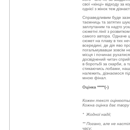
свої «кінці» відходу за к
однієї з жінок теж дізнає
Справедливим буде зазн
таємниць та затятих шук
заплутаним та надто уск
сюжетні лінії з розвитко
самого автора. Одначе 
сюжет на плаву в тих не
всередині, де дія яво пр
погальмувавши зовсім не
місця і починає рухатися 
досвідчений читач сприй
в боротьбі за скарби, а т
стикаючись лобами, наші 
належить, дізнаємося пі
мною фінал.
Оцінка *****(-)
Кожен текст оцінюєтьс
Кожна оцінка дає твор
* Жодної надії;
** Погано, але не наст
часу;