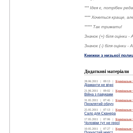
*** Ідея є, потрібен р
**** Хочеться краще, а
***** Так тримати!
Значок (+) біля оцінки 
Значок (-) біля оцінки -
Книжки з низької поли
Додаткові матеріали
28.06.2011
|
09:13
|
Кримінальне 
Діаманти не вічні
21.06.2011
|
09:02
|
Кримінальне 
Війна з павуками
31.05.2011
|
07:45
|
Кримінальне 
Проклятий обруч
25.05.2011
|
07:13
|
Кримінальне 
Сало для Сканера
17.05.2011
|
07:06
|
Кримінальне 
Чоловіки тут не герої
10.05.2011
|
07:27
|
Кримінальне 
Пухнастий чекіст