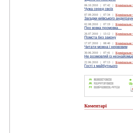
06.10.2010
|
07:42
|
Кримінальне 
Чужа серед своїх
07.09.2010
|
07:34
|
Кримінальне 
Загадки київського андеграу
02.08.2010
|
07:19
|
Кримінальне 
Про вовка промовка…
26.07.2010
|
13:12
|
Кримінальне 
Помста без закону
17.07.2010
|
08:40
|
Кримінальне 
Читати можна і нервовим
30.06.2010
|
07:41
|
Кримінальне 
Не розмовляй із незнайомц
22.06.2010
|
07:13
|
Кримінальне 
Гості з майбутнього
коментувати
роздрукувати
повідомити друга
Коментарі