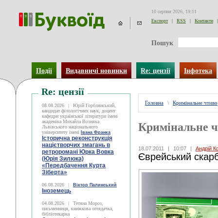
10 серпня 2026, 19:11
Експорт
|
RSS
|
Контакти
|
Пошук
Події
Видавничі новинки
Re: цензії
Інфотека
Re: цензії
Головна
\
Кримінальне чтиво
08.08.2026
|
Юрій Горблянський,
кандидат філологічних наук, доцент
кафедри української літератури імені
академіка Михайла Возняка
Кримінальне 
Львівського національного
університету імені
Івана Франка
Історична реконструкція
націєтворчих змагань в
18.07.2011
|
10:07
|
Андрій К
ретроромані Юрка Вовка
Єврейський скар
(Юрія Зилюка)
«Передбачення Курта
Зіберта»
06.08.2026
|
Віктор Палинський
Іноземець
04.08.2026
|
Тетяна Мороз,
письменниця, книжкова оглядачка,
бібліотекарка