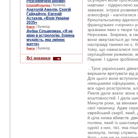
Всупереч моїм прогнозам
Розсекречені архіви»
навпаки - підкреслено ка
| Буквоїд
Історія/Культура
Анатолій Амелін, Сергій
заважає інтризі розвиват
Гайдайчук, Євгеній
атмосфері - нагнітатися 
Астахов. «Візія України
Криштальському вдалося 
2035»
французьких «чорних» ро
| Буквоїд
Книги
зразками яких є твори т
Дебра Сільверман. «Я не
Нерсежак. Зокрема, в св
вірю в астрологію. Зоряна
вони звертаються до теми
мудрість, яка змінює
життя»
насправді такими не є, 
| Буквоїд
Книги
тому, що намагалися попр
окупаційним режимом, в
Всі новинки
Парижі. І єдине зроблене
...Троє українських дівча
вирішили врятувати від р
Для цього вони вступили 
німецькими офіцерами, ві
все одно розстріляли, а
Рикля дала знати: вона з
коштовностей. І дала ши
Минули роки, за вікнами 
свої таємниці. Адже сер
єврейський скарб, який, д
й ціла низка вбивств: ді
поляка, який їх шантажу
однієї з них, тієї, яка п
загинула, тепер служить 
його - але не за завдан