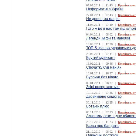
05.05.2011
|
11:43
|
Кримінальне 
Неформатні в Україні
27.04.2011
|
07:43
|
Кримінальне 
Не донецька мафія
11.04.2011
|
07:10
|
Кримінальне 
І хто ж це в нас там під купо
04.04.2011
|
08:02
|
Кримінальне 
Легенди, міфи та маніяки
10.03.2011
|
12:30
|
Кримінальне 
ТОП-5 кращих українських де
28.02.2011
|
07:41
|
Кримінальне 
Крутий музикант
19.02.2011
|
09:46
|
Кримінальне 
Спочатку був маніяк
10.01.2011
|
16:37
|
Кримінальне 
Булочка без нічого
05.01.2011
|
08:27
|
Кримінальне 
Звірі повертаються
10.12.2010
|
07:36
|
Кримінальне 
Двовимірне слідство
30.11.2010
|
12:25
|
Кримінальне 
Ботанік плюс
09.11.2010
|
07:29
|
Кримінальне 
Алкоголь, секс і одне вбивст
28.10.2010
|
11:23
|
Кримінальне 
Казка про бандитів
21.10.2010
|
08:02
|
Кримінальне 
Одиночні постріли