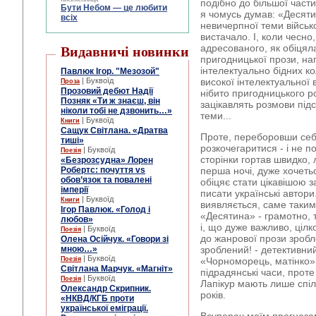
подібно до більшої части
Бути Небом ― це любити
я чомусь думав: «Десят
всіх
невичерпної теми військ
вистачало. І, коли чесно
адресованого, як обіця
Видавничі новинки
пригодницької прози, н
інтелектуально бідних ко
Павлюк Ігор. "Мезозой"
| Буквоїд
високої інтелектуальної 
Проза
Прозовий дебют Надії
нібито пригодницького р
Позняк «Ти ж знаєш, він
зацікавлять розмови підс
ніколи тобі не дзвонить…»
теми...
| Буквоїд
Книги
Сащук Світлана. «Дратва
Проте, переборовши себ
тиші»
розкочегаритися - і не п
| Буквоїд
Поезія
сторінки гортав швидко,
«Безрозсудна» Лорен
Робертс: почуття vs
перша ночі, дуже хочеть
обов’язок та повалені
обіцяє стати цікавішою 
імперії
писати українські автори
| Буквоїд
Книги
виявляється, саме такими
Ігор Павлюк. «Голод і
«Десятина» - грамотно, 
любов»
і, що дуже важливо, ціл
| Буквоїд
Поезія
до жанрової прози зробл
Олена Осійчук. «Говори зі
мною…»
зроблений! - детективний
| Буквоїд
Поезія
«Чорноморець, матінко» 
Світлана Марчук. «Магніт»
підрадянські часи, проте
| Буквоїд
Поезія
Лапікур мають лише спіл
Олександр Скрипник.
років.
«НКВД/КГБ проти
української еміграції.