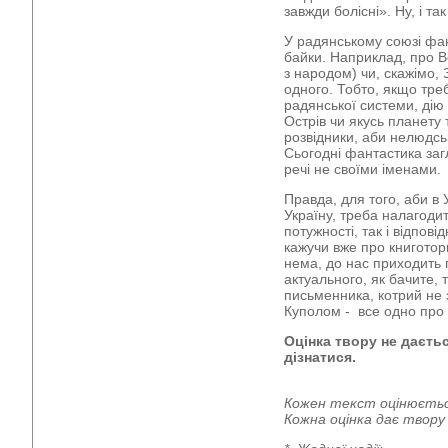
завжди болісні». Ну, і так
У радянському союзі фан
байки. Наприклад, про Во
з народом) чи, скажімо, 
одного. Тобто, якщо тре
радянської системи, ді
Острів чи якусь планету
розвідники, аби нелюдсь
Сьогодні фантастика заг
речі не своїми іменами.
Правда, для того, аби в
Україну, треба налагодит
потужності, так і відпові
кажучи вже про книготор
нема, до нас приходить 
актуального, як бачите, 
письменника, котрий не 
Куполом - все одно про 
Оцінка твору не даєтьс
дізнатися.
Кожен текст оцінюєтьс
Кожна оцінка дає твор