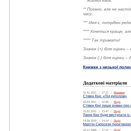
* Жодної надії;
** Погано, але не наст
часу;
*** Ідея є, потрібен р
**** Хочеться краще, а
***** Так тримати!
Значок (+) біля оцінки 
Значок (-) біля оцінки 
Книжки з низької поли
Додаткові матеріали
31.01.2011
|
17:21
|
Новинки
Стівен Кінг. «Під куполом»
03.03.2011
|
22:06
|
Події
Стівен Кінг пише роман про 
23.02.2011
|
13:47
|
Події
Ларрі Кінг буде виступати і
14.04.2010
|
14:14
|
Події
Мартін Скорсезе перетворит
25.11.2009
|
17:51
|
Події