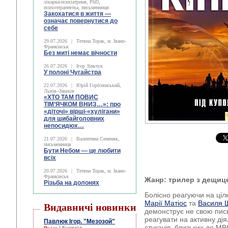
лікарка-психіатриня, PhD,
психотерапевтка, письменниця
Закохатися в життя —
означає повернутися до
себе
29.07.2026
|
Тетяна Торак, м. Івано-
Франківськ
Без миті немає вічности
26.07.2026
|
Ігор Зіньчук
У полоні Чугайстра
22.07.2026
|
Юрій Горблянський,
Львів–Зашків
«ХТО ТАМ ПОВИС
ТІМ’ЯЧКОМ ВНИЗ…»: про
«діточі» вірші-«хулігани»
для шибайголовних
непосидюх…
21.07.2026
|
Валентина Семеняк,
письменниця
Бути Небом ― це любити
всіх
20.07.2026
|
Тетяна Торак, м. Івано-
Франківськ
Жанр: трилер з дещиц
Різьба на долонях
Болісно реагуючи на ціл
Марії Матіос
та
Василя 
Видавничі новинки
демонструє не свою пись
реагувати на активну діял
Павлюк Ігор. "Мезозой"
стукачів, близьких до МВ