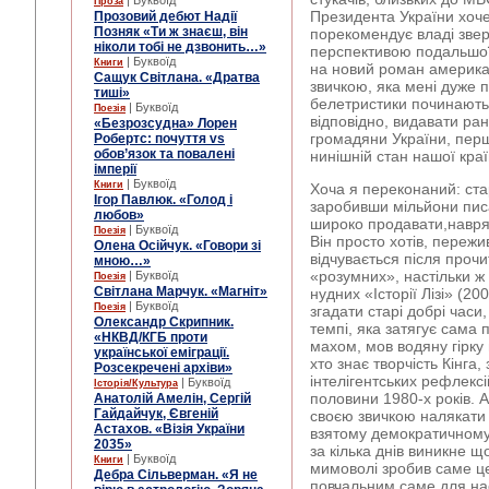
| Буквоїд
Проза
Президента України хоче
Прозовий дебют Надії
Позняк «Ти ж знаєш, він
порекомендує владі звер
ніколи тобі не дзвонить…»
перспективою подальшої
| Буквоїд
Книги
на новий роман американ
Сащук Світлана. «Дратва
звичкою, яка мені дуже п
тиші»
белетристики починають 
| Буквоїд
Поезія
відповідно, видавати рані
«Безрозсудна» Лорен
громадяни України, пер
Робертс: почуття vs
обов’язок та повалені
нинішній стан нашої країн
імперії
| Буквоїд
Книги
Хоча я переконаний: ста
Ігор Павлюк. «Голод і
заробивши мільйони писа
любов»
широко продавати,
навря
| Буквоїд
Поезія
Він просто хотів, пережи
Олена Осійчук. «Говори зі
відчувається після проч
мною…»
«розумних», настільки ж в
| Буквоїд
Поезія
Світлана Марчук. «Магніт»
нудних «Історії Лізі» (20
| Буквоїд
Поезія
згадати старі добрі часи
Олександр Скрипник.
темпі, яка затягує сама п
«НКВД/КГБ проти
махом, мов водяну гірку 
української еміграції.
хто знає творчість Кінга
Розсекречені архіви»
інтелігентських рефлексі
| Буквоїд
Історія/Культура
половини 1980-х років. 
Анатолій Амелін, Сергій
Гайдайчук, Євгеній
своєю звичкою налякати 
Астахов. «Візія України
взятому демократичному
2035»
за кілька днів виникне щ
| Буквоїд
Книги
мимоволі зробив саме це
Дебра Сільверман. «Я не
повчальним саме для нас