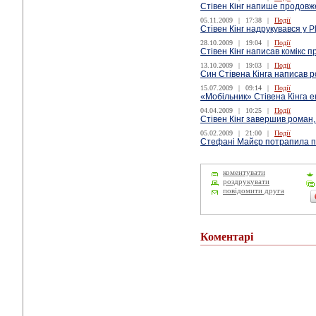
Стівен Кінг напише продов
05.11.2009
|
17:38
|
Події
Cтівен Кінг надрукувався у P
28.10.2009
|
19:04
|
Події
Стівен Кінг написав комікс 
13.10.2009
|
19:03
|
Події
Син Стівена Кінга написав 
15.07.2009
|
09:14
|
Події
«Мобільник» Стівена Кінга 
04.04.2009
|
10:25
|
Події
Стівен Кінг завершив роман,
05.02.2009
|
21:00
|
Події
Стефані Майєр потрапила під
коментувати
роздрукувати
повідомити друга
Коментарі