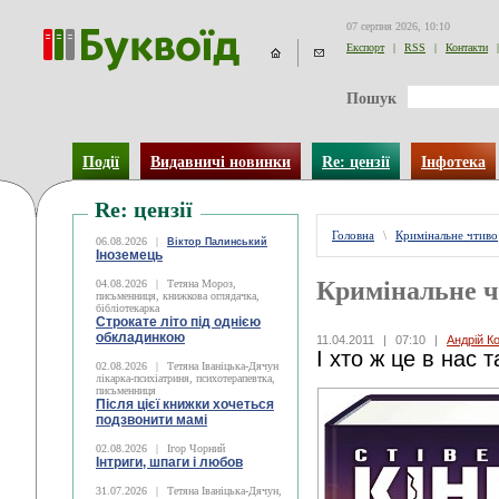
07 серпня 2026, 10:10
Експорт
|
RSS
|
Контакти
|
Пошук
Події
Видавничі новинки
Re: цензії
Інфотека
Re: цензії
Головна
\
Кримінальне чтиво
06.08.2026
|
Віктор Палинський
Іноземець
Кримінальне 
04.08.2026
|
Тетяна Мороз,
письменниця, книжкова оглядачка,
бібліотекарка
Строкате літо під однією
обкладинкою
11.04.2011
|
07:10
|
Андрій К
І хто ж це в нас 
02.08.2026
|
Тетяна Іваніцька-Дячун
лікарка-психіатриня, психотерапевтка,
письменниця
Після цієї книжки хочеться
подзвонити мамі
02.08.2026
|
Ігор Чорний
Інтриги, шпаги і любов
31.07.2026
|
Тетяна Іваніцька-Дячун,