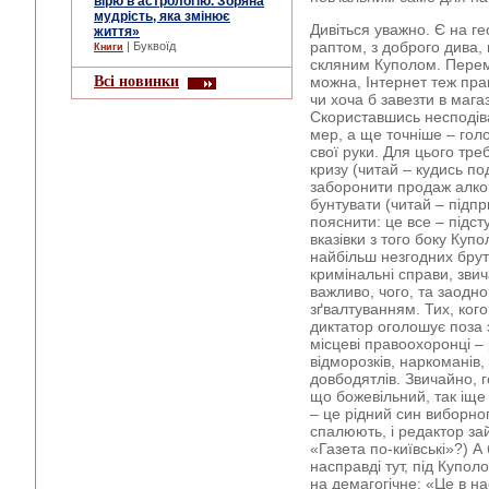
вірю в астрологію. Зоряна
мудрість, яка змінює
Дивіться уважно. Є на ге
життя»
раптом, з доброго дива, в
| Буквоїд
Книги
скляним Куполом. Перем
Всі новинки
можна, Інтернет теж пра
чи хоча б завезти в мага
Скориставшись несподіва
мер, а ще точніше – гол
свої руки. Для цього тр
кризу (читай – кудись по
заборонити продаж алко
бунтувати (читай – підпр
пояснити: це все – підст
вказівки з того боку Купо
найбільш незгодних бру
кримінальні справи, звич
важливо, чого, та заодно
зґвалтуванням. Тих, ког
диктатор оголошує поза з
місцеві правоохоронці –
відморозків, наркоманів, 
довбодятлів. Звичайно, г
що божевільний, так іще
– це рідний син виборно
спалюють, і редактор за
«Газета по-київські»?) А
насправді тут, під Купол
на демагогічне: «Це в н