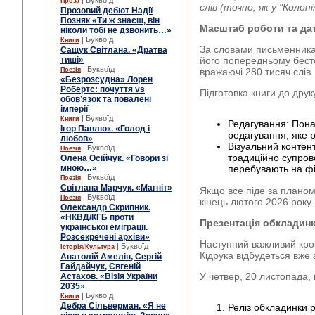
| Буквоїд
Проза
слів (точно, як у "Колонії
Прозовий дебют Надії
Позняк «Ти ж знаєш, він
Масштаб роботи та да
ніколи тобі не дзвонить…»
| Буквоїд
Книги
За словами письменника
Сащук Світлана. «Дратва
тиші»
його попередньому бест
| Буквоїд
Поезія
вражаючі 280 тисяч слів.
«Безрозсудна» Лорен
Робертс: почуття vs
Підготовка книги до друк
обов’язок та повалені
імперії
| Буквоїд
Книги
Редагування: Пона
Ігор Павлюк. «Голод і
редагування, яке 
любов»
Візуальний контент
| Буквоїд
Поезія
традиційно супров
Олена Осійчук. «Говори зі
мною…»
перебувають на фі
| Буквоїд
Поезія
Світлана Марчук. «Магніт»
Якщо все піде за планом
| Буквоїд
Поезія
кінець лютого 2026 року.
Олександр Скрипник.
«НКВД/КГБ проти
Презентація обкладин
української еміграції.
Розсекречені архіви»
Наступний важливий крок
| Буквоїд
Історія/Культура
Кідрука відбудеться вже 
Анатолій Амелін, Сергій
Гайдайчук, Євгеній
У четвер, 20 листопада, 
Астахов. «Візія України
2035»
| Буквоїд
Книги
Дебра Сільверман. «Я не
Реліз обкладинки 