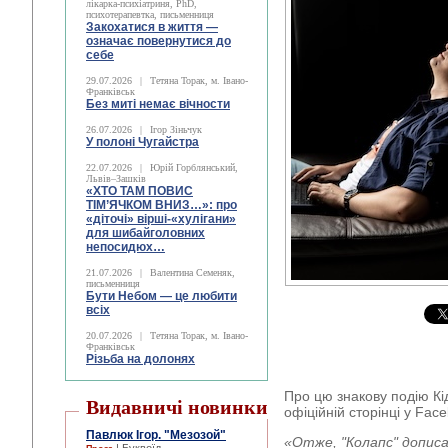
лікарка-психіатриня, PhD,
психотерапевтка, письменниця
Закохатися в життя —
означає повернутися до
себе
29.07.2026
|
Тетяна Торак, м. Івано-
Франківськ
Без миті немає вічности
26.07.2026
|
Ігор Зіньчук
У полоні Чугайстра
22.07.2026
|
Юрій Горблянський,
Львів–Зашків
«ХТО ТАМ ПОВИС
ТІМ’ЯЧКОМ ВНИЗ…»: про
«діточі» вірші-«хулігани»
для шибайголовних
непосидюх…
21.07.2026
|
Валентина Семеняк,
письменниця
Бути Небом ― це любити
всіх
20.07.2026
|
Тетяна Торак, м. Івано-
Франківськ
Різьба на долонях
Про цю знакову подію Кід
Видавничі новинки
офіційній сторінці у Fac
Павлюк Ігор. "Мезозой"
«Отже, "Колапс" дописа