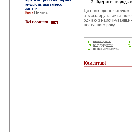
вірю в астрологію. Зоряна
Відкриття передза
мудрість, яка змінює
життя»
Ця подія дасть читачам 
| Буквоїд
Книги
атмосферу та зміст ново
однією з найочікуваніши
Всі новинки
наступного року.
коментувати
роздрукувати
повідомити друга
Коментарі