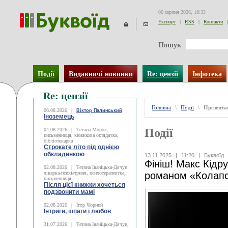
06 серпня 2026, 18:33
Експорт
|
RSS
|
Контакти
|
Пошук
Події
Видавничі новинки
Re: цензії
Інфотека
Re: цензії
Головна
\
Події
\
Презентац
06.08.2026
|
Віктор Палинський
Іноземець
Події
04.08.2026
|
Тетяна Мороз,
письменниця, книжкова оглядачка,
бібліотекарка
Строкате літо під однією
обкладинкою
13.11.2025
|
11:20
|
Буквоїд
Фініш! Макс Кідр
02.08.2026
|
Тетяна Іваніцька-Дячун
лікарка-психіатриня, психотерапевтка,
романом «Колап
письменниця
Після цієї книжки хочеться
подзвонити мамі
02.08.2026
|
Ігор Чорний
Інтриги, шпаги і любов
31.07.2026
|
Тетяна Іваніцька-Дячун,