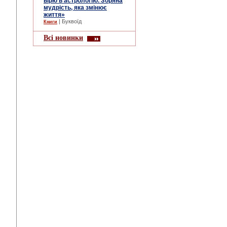
вірю в астрологію. Зоряна
мудрість, яка змінює
життя»
| Буквоїд
Книги
Всі новинки