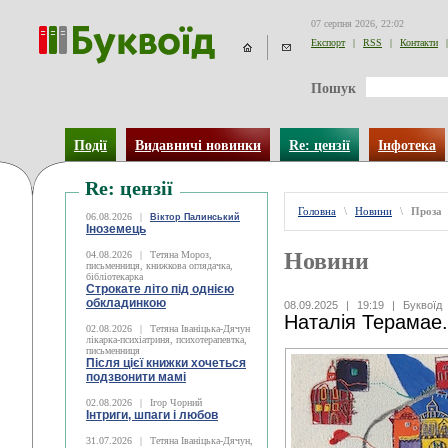
07 серпня 2026, 22:02
Експорт
|
RSS
|
Контакти
|
Пошук
Події
Видавничі новинки
Re: цензії
Інфотека
Re: цензії
Головна
\
Новини
\
Проза
06.08.2026
|
Віктор Палинський
Іноземець
Новини
04.08.2026
|
Тетяна Мороз,
письменниця, книжкова оглядачка,
бібліотекарка
Строкате літо під однією
обкладинкою
08.09.2025
|
19:19
|
Буквоїд
Наталія Терамае.
02.08.2026
|
Тетяна Іваніцька-Дячун
лікарка-психіатриня, психотерапевтка,
письменниця
Після цієї книжки хочеться
подзвонити мамі
02.08.2026
|
Ігор Чорний
Інтриги, шпаги і любов
31.07.2026
|
Тетяна Іваніцька-Дячун,