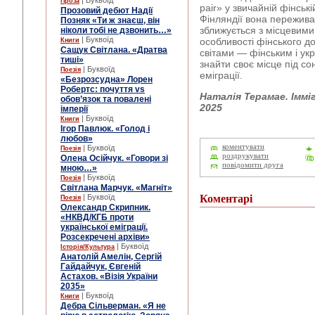
| Буквоїд
Проза
pair» у звичайній фінськ
Прозовий дебют Надії
Фінляндії вона пережива
Позняк «Ти ж знаєш, він
зближується з місцевими
ніколи тобі не дзвонить…»
| Буквоїд
особливості фінського д
Книги
Сащук Світлана. «Дратва
світами — фінським і ук
тиші»
знайти своє місце під сон
| Буквоїд
Поезія
еміграції.
«Безрозсудна» Лорен
Робертс: почуття vs
Наталія Терамае. Іммі
обов’язок та повалені
2025
імперії
| Буквоїд
Книги
Ігор Павлюк. «Голод і
любов»
коментувати
| Буквоїд
Поезія
роздрукувати
Олена Осійчук. «Говори зі
повідомити друга
мною…»
| Буквоїд
Поезія
Світлана Марчук. «Магніт»
| Буквоїд
Коментарі
Поезія
Олександр Скрипник.
«НКВД/КГБ проти
української еміграції.
Розсекречені архіви»
| Буквоїд
Історія/Культура
Анатолій Амелін, Сергій
Гайдайчук, Євгеній
Астахов. «Візія України
2035»
| Буквоїд
Книги
Дебра Сільверман. «Я не