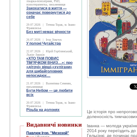
лікарка-психіатриня, PhD,
психотерапевтка, письменниця
Закохатися в життя —
означає повернутися до
себе
29.07.2026
|
Тетяна Торак, м. Івано-
Франківськ
Без миті немає вічности
26.07.2026
|
Ігор Зіньчук
У полоні Чугайстра
22.07.2026
|
Юрій Горблянський,
Львів–Зашків
«ХТО ТАМ ПОВИС
ТІМ’ЯЧКОМ ВНИЗ…»: про
«діточі» вірші-«хулігани»
для шибайголовних
непосидюх…
21.07.2026
|
Валентина Семеняк,
письменниця
Бути Небом ― це любити
всіх
20.07.2026
|
Тетяна Торак, м. Івано-
Франківськ
Різьба на долонях
Це історія про непрогово
доленосність тимчасови
Видавничі новинки
Іванка — молода українка
2014 року переїздить до
Павлюк Ігор. "Мезозой"
Гельсінкі, де починає 