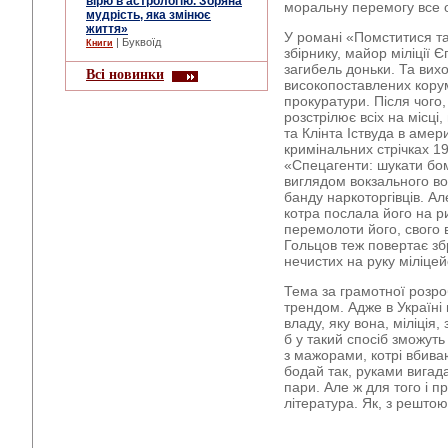
вірю в астрологію. Зоряна
моральну перемогу все 
мудрість, яка змінює
життя»
У романі «Помститися та
| Буквоїд
Книги
збірнику, майор міліції 
загибель доньки. Та вихо
Всі новинки
високопоставлених корум
прокуратури. Після чого
розстрілює всіх на місц
та Клінта Іствуда в аме
кримінальних стрічках 1
«Спецагенти: шукати бо
виглядом вокзального в
банду наркоторгівців. Ал
котра послала його на р
перемолоти його, свого ві
Гольцов теж повертає з
нечистих на руку міліцей
Тема за грамотної розро
трендом. Адже в Україні 
владу, яку вона, міліція
б у такий спосіб зможуть 
з мажорами, котрі вбива
бодай так, руками вигада
пари. Але ж для того і 
література. Як, з рештою