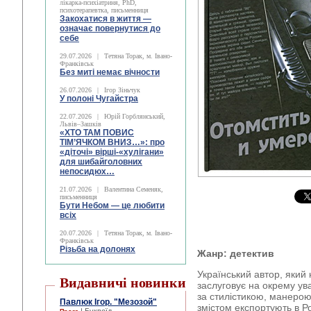
лікарка-психіатриня, PhD,
психотерапевтка, письменниця
Закохатися в життя —
означає повернутися до
себе
29.07.2026
|
Тетяна Торак, м. Івано-
Франківськ
Без миті немає вічности
26.07.2026
|
Ігор Зіньчук
У полоні Чугайстра
22.07.2026
|
Юрій Горблянський,
Львів–Зашків
«ХТО ТАМ ПОВИС
ТІМ’ЯЧКОМ ВНИЗ…»: про
«діточі» вірші-«хулігани»
для шибайголовних
непосидюх…
21.07.2026
|
Валентина Семеняк,
письменниця
Бути Небом ― це любити
всіх
20.07.2026
|
Тетяна Торак, м. Івано-
Франківськ
Різьба на долонях
Жанр: детектив
Український автор, який 
Видавничі новинки
заслуговує на окрему ува
за стилістикою, манерою
Павлюк Ігор. "Мезозой"
змістом експортують в Ро