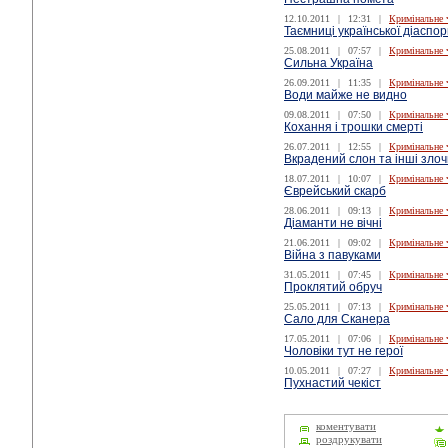
12.10.2011
|
12:31
|
Кримінальне 
Таємниці української діаспо
25.08.2011
|
07:57
|
Кримінальне 
Сильна Україна
26.09.2011
|
11:35
|
Кримінальне 
Води майже не видно
09.08.2011
|
07:50
|
Кримінальне 
Кохання і трошки смерті
26.07.2011
|
12:55
|
Кримінальне 
Вкрадений слон та інші зло
18.07.2011
|
10:07
|
Кримінальне 
Єврейський скарб
28.06.2011
|
09:13
|
Кримінальне 
Діаманти не вічні
21.06.2011
|
09:02
|
Кримінальне 
Війна з павуками
31.05.2011
|
07:45
|
Кримінальне 
Проклятий обруч
25.05.2011
|
07:13
|
Кримінальне 
Сало для Сканера
17.05.2011
|
07:06
|
Кримінальне 
Чоловіки тут не герої
10.05.2011
|
07:27
|
Кримінальне 
Пухнастий чекіст
коментувати
роздрукувати