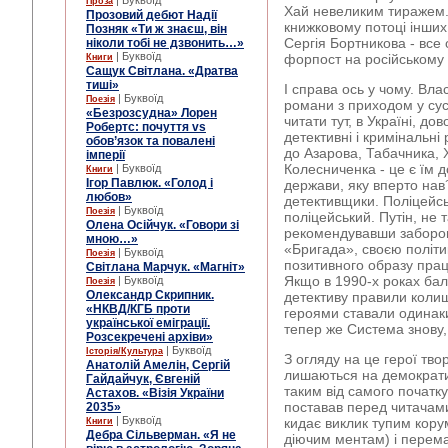
| Буквоїд
Проза
Хай невеликим тиражем. 
Прозовий дебют Надії
книжковому потоці інших
Позняк «Ти ж знаєш, він
Сергія Бортникова - все
ніколи тобі не дзвонить…»
| Буквоїд
форпост на російському 
Книги
Сащук Світлана. «Дратва
тиші»
І справа ось у чому. Вла
| Буквоїд
Поезія
романи з приходом у сус
«Безрозсудна» Лорен
читати тут, в Україні, дов
Робертс: почуття vs
детективні і кримінальні
обов’язок та повалені
до Азарова, Табачника,
імперії
Колесниченка - це є їм 
| Буквоїд
Книги
Ігор Павлюк. «Голод і
держави, яку вперто нав´
любов»
детективщики. Поліцейськ
| Буквоїд
Поезія
поліцейський. Путін, не
Олена Осійчук. «Говори зі
рекомендувавши заборон
мною…»
«Бригада», своєю політ
| Буквоїд
Поезія
позитивного образу прац
Світлана Марчук. «Магніт»
Якщо в 1990-х роках бал
| Буквоїд
Поезія
Олександр Скрипник.
детективу правили колишн
«НКВД/КГБ проти
героями ставали одинаки
української еміграції.
тепер же Система знову, 
Розсекречені архіви»
| Буквоїд
Історія/Культура
З огляду на це герої тво
Анатолій Амелін, Сергій
лишаються на демократи
Гайдайчук, Євгеній
таким від самого початку
Астахов. «Візія України
поставав перед читачами
2035»
| Буквоїд
кидає виклик тупим кору
Книги
Дебра Сільверман. «Я не
діючим ментам) і перема