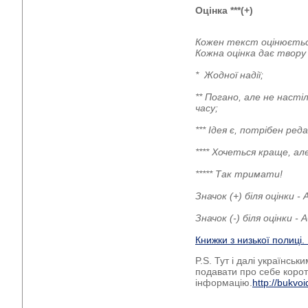
Оцінка ***(+)
Кожен текст оцінюєтьс
Кожна оцінка дає твор
* Жодної надії;
** Погано, але не наст
часу;
*** Ідея є, потрібен р
**** Хочеться краще, а
***** Так тримати!
Значок (+) біля оцінки 
Значок (-) біля оцінки 
Книжки з низької полиці
P.S. Тут і далі українсь
подавати про себе корот
інформацію.
http://bukv