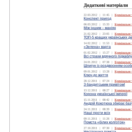
Додаткові матеріали
22.03.2012
|
11:45
|
Кримінальне 
Конспект пригод
06.03.2012
|
15:33
|
Кримінальне 
Між іншим – маніяк
21.02.2012
|
23:05
|
Кримінальне 
ТОП-5 кращих українських де
14.02.2012
|
11:53
|
Кримінальне 
«Зелена» варта
01.02.2012
|
15:27
|
Кримінальне 
Всі страхи вдячного підкабл
24.01.2012
|
07:38
|
Кримінальне 
Шпигун із роздвоєнням особ
09.01.2012
|
13:28
|
Кримінальне 
Ключ до життя
28.12.2011
|
07:24
|
Кримінальне 
З бандитським привітом!
13.12.2011
|
08:27
|
Кримінальне 
Корона української імперії
15.11.2011
|
08:42
|
Кримінальне 
Андрій Кокотюха збирає базу
24.11.2011
|
08:39
|
Кримінальне 
Наші проти всіх
09.11.2011
|
11:26
|
Кримінальне 
Помста «білих колготок»
27.10.2011
|
07:30
|
Кримінальне 
Нестрашна помста