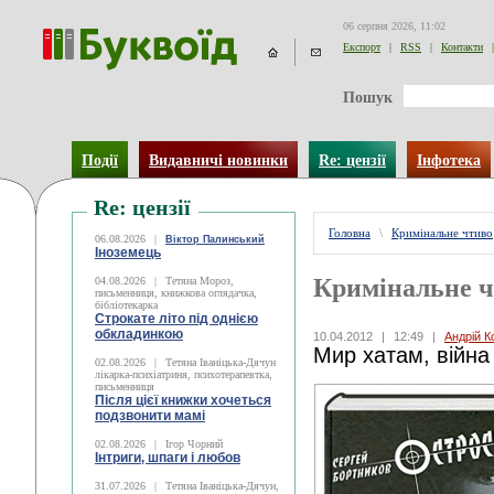
06 серпня 2026, 11:02
Експорт
|
RSS
|
Контакти
|
Пошук
Події
Видавничі новинки
Re: цензії
Інфотека
Re: цензії
Головна
\
Кримінальне чтиво
06.08.2026
|
Віктор Палинський
Іноземець
Кримінальне 
04.08.2026
|
Тетяна Мороз,
письменниця, книжкова оглядачка,
бібліотекарка
Строкате літо під однією
обкладинкою
10.04.2012
|
12:49
|
Андрій К
Мир хатам, війна
02.08.2026
|
Тетяна Іваніцька-Дячун
лікарка-психіатриня, психотерапевтка,
письменниця
Після цієї книжки хочеться
подзвонити мамі
02.08.2026
|
Ігор Чорний
Інтриги, шпаги і любов
31.07.2026
|
Тетяна Іваніцька-Дячун,