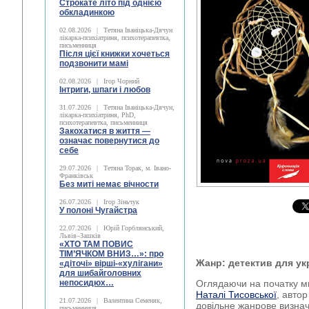
Строкате літо під однією
обкладинкою
02.08.2026
|
Тетяна Іваніцька-Дячун
лікарка-психіатриня, психотерапевтка,
письменниця
Після цієї книжки хочеться
подзвонити мамі
02.08.2026
|
Ігор Чорний
Інтриги, шпаги і любов
31.07.2026
|
Тетяна Іваніцька-Дячун,
лікарка-психіатриня, PhD,
психотерапевтка, письменниця
Закохатися в життя —
означає повернутися до
себе
29.07.2026
|
Тетяна Торак, м. Івано-
Франківськ
Без миті немає вічности
26.07.2026
|
Ігор Зіньчук
У полоні Чугайстра
22.07.2026
|
Юрій Горблянський,
Львів–Зашків
«ХТО ТАМ ПОВИС
ТІМ’ЯЧКОМ ВНИЗ…»: про
Жанр: детектив для ук
«діточі» вірші-«хулігани»
для шибайголовних
непосидюх…
Оглядаючи на початку м
Наталі Тисовської
, автор
21.07.2026
|
Валентина Семеняк,
довільне жанрове визнач
письменниця