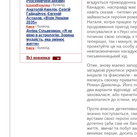
Розсекречені архіви»
вгадується прикордонна 
| Буквоїд
Історія/Культура
Канадою, насправді має 
Анатолій Амелін, Сергій
навіть сказав - питомо у
Гайдайчук, Євгеній
займається героїня рома
Астахов. «Візія України
Наталя, котра працює тут
2035»
продовження пригод пере
| Буквоїд
Книги
Дебра Сільверман. «Я не
описувалися в «Укусі огн
вірю в астрологію. Зоряна
починає свою оповідь з т
мудрість, яка змінює
теперішні, так і минулі,
життя»
проектуйте це на особу а
| Буквоїд
Книги
невтаємничених нагадую
письменницький хід.
Всі новинки
Отже, знову маємо запор
загадкові рукописи украї
ініціали та факсиміле - 
якомусь своєму приватн
Роман Данилець. Його под
два варіанти відповіді: 
заховалася, або причетн
докопатися до істини, м
Проте власне детективна
значно поступається, так
вустами своєї героїні оп
дотепно (аби сам не бачи
життя, звичаї та побут за
виникає перше, досить с