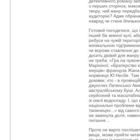
детективного роману запи
з перших сторінок, макс
твору, чий жанр передб
аудиторію? Адже обрана 
навряд чи стане близько
Готовий погодитися, що 
інший бік земної кулі, а
ребуси на чужій території
мінімальною підтримкою
чи вороже ставлення до 
досить дієвий для жанру
не треба: «Гра на чужом
Марініної, «Братерство 
мерців» француза Жана
норвежця Ю Несбе. Там 
домівки: хто - в провінці
джунглях Латинської Амер
австралійському буші. А
серйозний та масштабніш
зі скелі водоспаду. І, щ
національні проблеми від
таємницях...» від самого
не закинула доля, навкол
питання...
Проте не варто поспішат
вище, може прийти читач
він разом із героїнею не