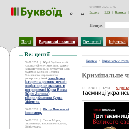
09 серпня 2026, 07:02
Експорт
|
RSS
|
Контакти
|
Пошук
Події
Видавничі новинки
Re: цензії
Інфотека
Re: цензії
Головна
\
Кримінальне чтиво
08.08.2026
|
Юрій Горблянський,
кандидат філологічних наук, доцент
кафедри української літератури імені
академіка Михайла Возняка
Кримінальне 
Львівського національного
університету імені
Івана Франка
Історична реконструкція
націєтворчих змагань в
12.10.2011
|
12:31
|
Андрій К
ретроромані Юрка Вовка
Таємниці українс
(Юрія Зилюка)
«Передбачення Курта
Зіберта»
06.08.2026
|
Віктор Палинський
Іноземець
04.08.2026
|
Тетяна Мороз,
письменниця, книжкова оглядачка,
бібліотекарка