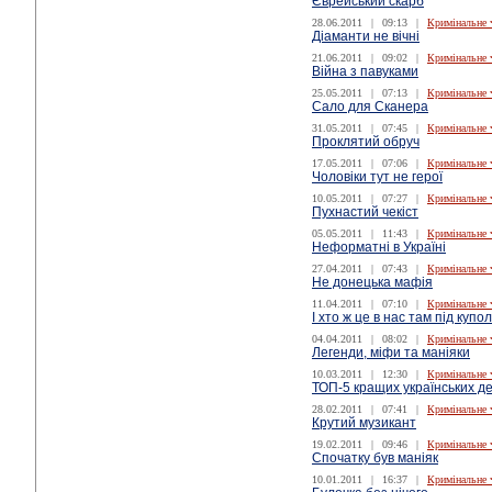
Єврейський скарб
28.06.2011
|
09:13
|
Кримінальне 
Діаманти не вічні
21.06.2011
|
09:02
|
Кримінальне 
Війна з павуками
25.05.2011
|
07:13
|
Кримінальне 
Сало для Сканера
31.05.2011
|
07:45
|
Кримінальне 
Проклятий обруч
17.05.2011
|
07:06
|
Кримінальне 
Чоловіки тут не герої
10.05.2011
|
07:27
|
Кримінальне 
Пухнастий чекіст
05.05.2011
|
11:43
|
Кримінальне 
Неформатні в Україні
27.04.2011
|
07:43
|
Кримінальне 
Не донецька мафія
11.04.2011
|
07:10
|
Кримінальне 
І хто ж це в нас там під купо
04.04.2011
|
08:02
|
Кримінальне 
Легенди, міфи та маніяки
10.03.2011
|
12:30
|
Кримінальне 
ТОП-5 кращих українських де
28.02.2011
|
07:41
|
Кримінальне 
Крутий музикант
19.02.2011
|
09:46
|
Кримінальне 
Спочатку був маніяк
10.01.2011
|
16:37
|
Кримінальне 