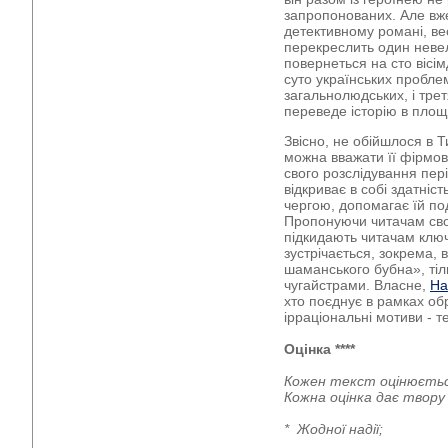
запропонованих. Але вже
детективному романі, в
перекреслить один невел
повернеться на сто вісім
суто українських пробле
загальнолюдських, і тре
переведе історію в пло
Звісно, не обійшлося в Т
можна вважати її фірмов
свого розслідування пер
відкриває в собі здатніст
чергою, допомагає їй по
Пропонуючи читачам сво
підкидають читачам ключ
зустрічається, зокрема, 
шаманського бубна», тіль
чугайстрами. Власне,
На
хто поєднує в рамках об
ірраціональні мотиви - те
Оцінка ****
Кожен текст оцінюєтьс
Кожна оцінка дає твор
* Жодної надії;