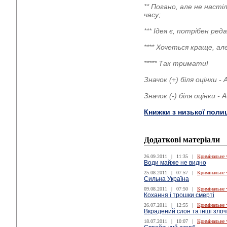
** Погано, але не наст
часу;
*** Ідея є, потрібен р
**** Хочеться краще, а
***** Так тримати!
Значок (+) біля оцінки 
Значок (-) біля оцінки 
Книжки з низької поли
Додаткові матеріали
26.09.2011
|
11:35
|
Кримінальне 
Води майже не видно
25.08.2011
|
07:57
|
Кримінальне 
Сильна Україна
09.08.2011
|
07:50
|
Кримінальне 
Кохання і трошки смерті
26.07.2011
|
12:55
|
Кримінальне 
Вкрадений слон та інші зло
18.07.2011
|
10:07
|
Кримінальне 