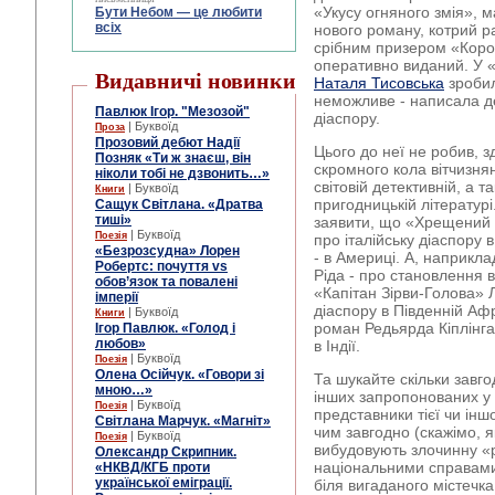
«Укусу огняного змія», м
Бути Небом ― це любити
всіх
нового роману, котрий р
срібним призером «Корон
оперативно виданий. У 
Видавничі новинки
Наталя Тисовська
зробил
неможливе - написала д
Павлюк Ігор. "Мезозой"
діаспору.
| Буквоїд
Проза
Прозовий дебют Надії
Цього до неї не робив, з
Позняк «Ти ж знаєш, він
скромного кола вітчизнян
ніколи тобі не дзвонить…»
світовій детективній, а т
| Буквоїд
Книги
пригодницькій літератур
Сащук Світлана. «Дратва
тиші»
заявити, що «Хрещений 
| Буквоїд
Поезія
про італійську діаспору
«Безрозсудна» Лорен
- в Америці. А, наприкл
Робертс: почуття vs
Ріда - про становлення в
обов’язок та повалені
«Капітан Зірви-Голова» 
імперії
діаспору в Південній Афр
| Буквоїд
Книги
роман Редьярда Кіплінга
Ігор Павлюк. «Голод і
любов»
в Індії.
| Буквоїд
Поезія
Олена Осійчук. «Говори зі
Та шукайте скільки завг
мною…»
інших запропонованих у 
| Буквоїд
Поезія
представники тієї чи ін
Світлана Марчук. «Магніт»
чим завгодно (скажімо, 
| Буквоїд
Поезія
вибудовують злочинну «р
Олександр Скрипник.
національними справами.
«НКВД/КГБ проти
української еміграції.
біля вигаданого містечк