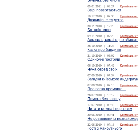
Булочка без нічого
05.01.2011
|
08:27
|
Кримінальне 
Звірі повертаються
10.12.2010
|
07:36
|
Кримінальне 
Двовимірне слідство
30.11.2010
|
12:25
|
Кримінальне 
Ботанік плюс
09.11.2010
|
07:29
|
Кримінальне 
Алкоголь, секс і одне вбивст
28.10.2010
|
11:23
|
Кримінальне 
Казка про бандитів
21.10.2010
|
08:02
|
Кримінальне 
Одиночні постріли
06.10.2010
|
07:42
|
Кримінальне 
Чужа серед своїх
07.09.2010
|
07:34
|
Кримінальне 
Загадки київського андеграу
02.08.2010
|
07:19
|
Кримінальне 
Про вовка промовка…
26.07.2010
|
13:12
|
Кримінальне 
Помста без закону
17.07.2010
|
08:40
|
Кримінальне 
Читати можна і нервовим
30.06.2010
|
07:41
|
Кримінальне 
Не розмовляй із незнайомц
22.06.2010
|
07:13
|
Кримінальне 
Гості з майбутнього