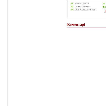
коментувати
роздрукувати
повідомити друга
Коментарі