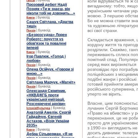
| Буквоїд
коли відбувається те ж с
Проза
Прозовий дебют Надії
вигаданому: тобто, якщ
Позняк «Ти ж знаєш, він
українським читачам укр
ніколи тобі не дзвонить…»
мовою. З першою обстави
| Буквоїд
Книги
Бо не можна ставити зн
Сащук Світлана. «Дратва
та художньою літературо
тиші»
всі свої страхи.
| Буквоїд
Поезія
«Безрозсудна» Лорен
Робертс: почуття vs
Складається враження, щ
обов’язок та повалені
кордону життя та пригод
імперії
розділили. Скажімо, ган
| Буквоїд
Книги
переживають сплеск попу
Ігор Павлюк. «Голод і
помітний спад. Популярн
любов»
серед яких вирізняєтьс
| Буквоїд
Поезія
розповідає про пограбув
Олена Осійчук. «Говори зі
мною…»
поліцейських з місцевим
| Буквоїд
Поезія
подібні жанри і російськ
Світлана Марчук. «Магніт»
готовий прийняти америк
| Буквоїд
Поезія
російського супермена, п
Олександр Скрипник.
уперто не вірить.
«НКВД/КГБ проти
української еміграції.
Власне, цим пояснюється
Розсекречені архіви»
лучанин Сергій Бортнико
| Буквоїд
Історія/Культура
Анатолій Амелін, Сергій
«Право на вбивство» у р
Гайдайчук, Євгеній
переконання, це не роби
Астахов. «Візія України
просто для україномовної
2035»
з 1990-х» виглядають не 
| Буквоїд
Книги
досить дивними: телегра
Дебра Сільверман. «Я не
рубані фрази, відсутніст