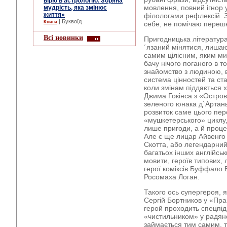
вірю в астрологію. Зоряна
мовлення, повний ігнор
мудрість, яка змінює
життя»
філологами рефлексій. За
| Буквоїд
Книги
себе, не помічаю переш
Всі новинки
Пригодницька література
´язаний мінятися, лишаю
самим цілісним, яким ми
бачу нічого поганого в 
знайомство з людиною, 
система цінностей та ста
коли змінам піддається х
Джима Гокінса з «Остров
зеленого юнака д`Артань
розвиток саме цього пе
«мушкетерського» циклу,
лише пригоди, а й проце
Але є ще лицар Айвенго
Скотта, або легендарний
багатьох інших англійськ
мовити, героїв типових,
герої коміксів Буффало 
Росомаха Логан.
Такого ось супергероя, 
Сергій Бортников у «Пра
герой проходить спецпід
«чистильником» у радян
займається тим самим, т