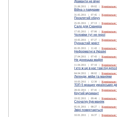
Діаманти не вічні
21.06.2011
|
09:02
|
Кримінальне 
Війна з павуками
31.05.2011
|
07:45
|
Кримінальне 
Проклятий обруч
25.05.2011
|
07:13
|
Кримінальне 
Сало для Сканера
17.05.2011
|
07:06
|
Кримінальне 
Чоловіки тут не герої
10.05.2011
|
07:27
|
Кримінальне 
Пухнастий чекіст
05.05.2011
|
11:43
|
Кримінальне 
Неформатні в Україні
27.04.2011
|
07:43
|
Кримінальне 
Не донецька мафія
11.04.2011
|
07:10
|
Кримінальне 
І хто ж це в нас там під купо
04.04.2011
|
08:02
|
Кримінальне 
Легенди, міфи та маніяки
10.03.2011
|
12:30
|
Кримінальне 
ТОП-5 кращих українських де
28.02.2011
|
07:41
|
Кримінальне 
Крутий музикант
19.02.2011
|
09:46
|
Кримінальне 
Спочатку був маніяк
05.01.2011
|
08:27
|
Кримінальне 
Звірі повертаються
10.01.2011
|
16:37
|
Кримінальне 