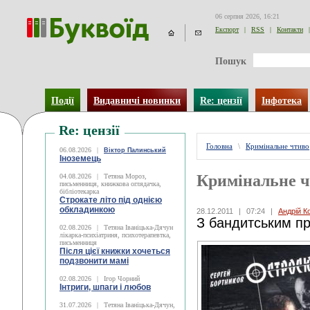
06 серпня 2026, 16:21
Експорт
|
RSS
|
Контакти
|
Пошук
Події
Видавничі новинки
Re: цензії
Інфотека
Re: цензії
Головна
\
Кримінальне чтиво
06.08.2026
|
Віктор Палинський
Іноземець
Кримінальне 
04.08.2026
|
Тетяна Мороз,
письменниця, книжкова оглядачка,
бібліотекарка
Строкате літо під однією
обкладинкою
28.12.2011
|
07:24
|
Андрій К
З бандитським пр
02.08.2026
|
Тетяна Іваніцька-Дячун
лікарка-психіатриня, психотерапевтка,
письменниця
Після цієї книжки хочеться
подзвонити мамі
02.08.2026
|
Ігор Чорний
Інтриги, шпаги і любов
31.07.2026
|
Тетяна Іваніцька-Дячун,