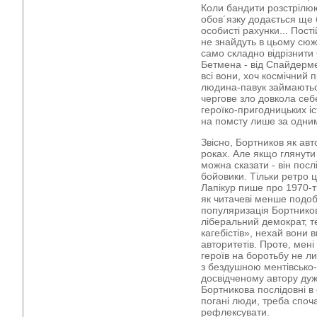
Коли бандити розстрілюю
обов´язку додається ще
особисті рахунки... Пост
не знайдуть в цьому сюже
само складно відрізнити
Бетмена - від Спайдерме
всі вони, хоч космічний
людина-павук займаютьс
чергове зло довкола себ
героїко-пригодницьких іс
на помсту лише за одни
Звісно, Бортников як авт
роках. Але якщо глянути 
можна сказати - він посл
бойовики. Тільки ретро 
Лапікур пише про 1970-ті,
як читачеві менше подоб
популяризація Бортнико
ліберальний демократ, т
кагебістів», нехай вони
авторитетів. Проте, мені
героїв на боротьбу не л
з бездушною ментівськ
досвідченому автору дуж
Бортникова послідовні в 
погані люди, треба споча
рефлексувати.