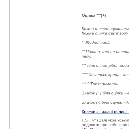
Оцінка ***(+)
Кожен текст оцінюєтьс
Кожна оцінка дає твор
* Жодної надії;
** Погано, але не наст
часу;
*** Ідея є, потрібен р
**** Хочеться краще, а
***** Так тримати!
Значок (+) біля оцінки 
Значок (-) біля оцінки 
Книжки з низької полиці
P.S. Тут і далі українсь
подавати про себе коро