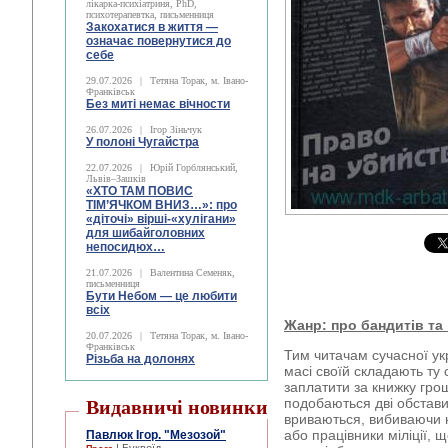
лікарка-психіатриня, PhD,
психотерапевтка, письменниця
Закохатися в життя —
означає повернутися до
себе
29.07.2026
|
Тетяна Торак, м. Івано-
Франківськ
Без миті немає вічности
26.07.2026
|
Ігор Зіньчук
У полоні Чугайстра
22.07.2026
|
Юрій Горблянський,
Львів–Зашків
«ХТО ТАМ ПОВИС
ТІМ’ЯЧКОМ ВНИЗ…»: про
«діточі» вірші-«хулігани»
для шибайголовних
непосидюх…
21.07.2026
|
Валентина Семеняк,
письменниця
Бути Небом ― це любити
всіх
Жанр: про бандитів та
20.07.2026
|
Тетяна Торак, м. Івано-
Франківськ
Тим читачам сучасної укр
Різьба на долонях
масі своїй складають ту 
заплатити за книжку грош
подобаються дві обстави
Видавничі новинки
вриваються, вибиваючи н
або працівники міліції, щ
Павлюк Ігор. "Мезозой"