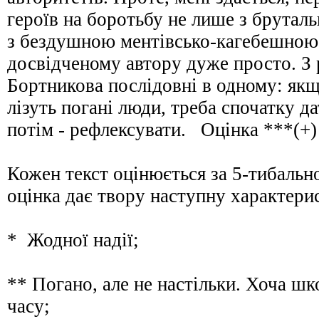
героїв на боротьбу не лише з брутал
з бездушною ментівсько-кагебешною
досвідченому автору дуже просто. З 
Бортникова послідовні в одному: якщ
лізуть погані люди, треба спочатку да
потім - рефлексувати. Оцінка ***(+)
Кожен текст оцінюється за 5-тибаль
оцінка дає твору наступну характе
* Жодної надії;
** Погано, але не настільки. Хоча шк
часу;