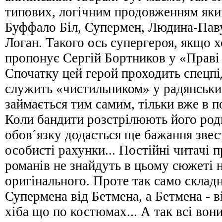
типових, логічним продовженням яких
Буффало Біл, Супермен, Людина-Пав
Логан. Такого ось супергероя, якщо х
пропонує Сергій Бортников у «Праві 
Спочатку цей герой проходить спецпі
служить «чистильником» у радянськи
займається тим самим, тільки вже в п
Коли бандити розстрілюють його род
обов´язку додається ще бажання звес
особисті рахунки... Постійні читачі 
романів не знайдуть в цьому сюжеті 
оригінального. Проте так само складн
Супермена від Бетмена, а Бетмена - 
хіба що по костюмах... А так всі вон