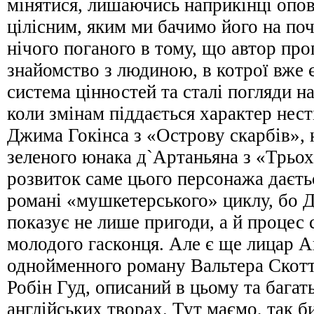
мінятися, лишаючись наприкінці опов
цілісним, яким ми бачимо його на поч
нічого поганого в тому, що автор пр
знайомство з людиною, в котрої вже
система цінностей та сталі погляди н
коли змінам піддається характер несті
Джима Гокінса з «Острову скарбів», 
зеленого юнака д`Артаньяна з «Трьо
розвиток саме цього персонажа даєт
романі «мушкетерського» циклу, бо 
показує не лише пригоди, а й процес
молодого гасконця. Але є ще лицар А
однойменного роману Вальтера Скотт
Робін Гуд, описаний в цьому та багат
англійських творах. Тут маємо, так б