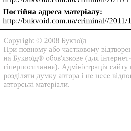
Постійна адреса матеріалу:
http://bukvoid.com.ua/criminal//2011
Copyright © 2008 Буквоїд
При повному або частковому відтворе
на Буквоїд® обов'язкове (для інтернет-
гіперпосилання). Адміністрація сайту
розділяти думку автора і не несе відпо
авторські матеріали.