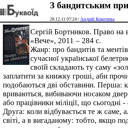
З бандитським при
28.12.11 07:24 /
Андрій Кокотюха
Сергій Бортников. Право на 
«Вече», 2011 – 284 с.
Жанр: про бандитів та менті
сучасної української белетрис
своїй складають ту саму «зол
заплатити за книжку гроші, аби прочит
подобаються дві обставини. Перша: к
вриваються, вибиваючи носаком двері
або працівники міліції, що сьогодні - 
Друга: коли відбувається те ж саме, 
світі, а в вигаданому: тобто, якщо п