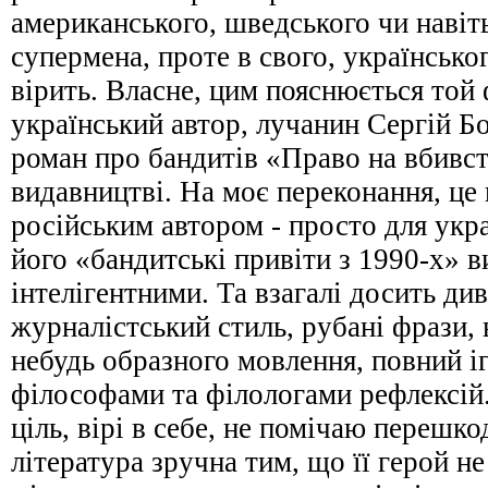
американського, шведського чи навіт
супермена, проте в свого, українсько
вірить. Власне, цим пояснюється той 
український автор, лучанин Сергій Бо
роман про бандитів «Право на вбивс
видавництві. На моє переконання, це 
російським автором - просто для укр
його «бандитські привіти з 1990-х» в
інтелігентними. Та взагалі досить д
журналістський стиль, рубані фрази, 
небудь образного мовлення, повний 
філософами та філологами рефлексій.
ціль, вірі в себе, не помічаю перешк
література зручна тим, що її герой н