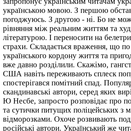
запропонує українським читачам укр
українською мовою. З першою обста
погоджуюсь. З другою - ні. Бо не мож
рівняння між реальним життям та х
літературою. І переносити на белетри
страхи. Складається враження, що по
українського кордону життя та приго
вже давно розділили. Скажімо, гангс
США навіть переживають сплеск попу
спостерігався помітний спад. Популя
скандинавські автори, серед яких ви
Ю Несбе, запросто розповідає про п
та сутички питущих поліцейських з 
відморозками. Охоче розвивають под
російські автори. Український же чи