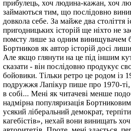
прибулець, хоч людина-кажан, хоч л
займаються тим, що послідовно вини
довкола себе. За майже два століття і
пригодницьких історій ще ніхто не з
помсту лише за одним винищувачем б
Бортников як автор історій досі лиши
Але якщо глянути на це під іншим ку
сказати - він послідовно продукує св
бойовики. Тільки ретро це родом із 1
подружжя Лапікур пише про 1970-ті, 
в собі... Мені як читачеві менше подо
надмірна популяризація Бортниковим
усякий ліберальний демократ, терпі
кагебістів», нехай вони винищать хо
авторитетів. Проте, мені здається, пе