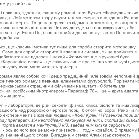
ям у різний час.
і поки що, здається, єдиному романі Ігоря Бузька «Формула» таких
аж дві. Лейтмотивом твору служить тема смерті з оповідання Едгара
воної смерті». Та це не переспів з відомого алкоголіка, мізантропа 
ника детективного жанру. Читачу доведеться напружуватися, аби
до чого тут Едгар По, і врешті прийти до висновку : автор По прочита
одобався.
ься, що класичні мотиви тут лише для спроби створити моторошну
 Саме для спроби: створити її власними силами, як це прийнято в
дебютантові не вдалося. І нехай «Формула» ще в рукописі була
 «Коронацією слова» - це свідчить лише про те, що члени журі цьог
конкурсу дуже мало читають трилерів.
роман являє собою хоч і дещо традиційний, але зовсім непоганий з
критичного роману з певними елементами футурології. Порівняти й
мериканськими страшними фільмами на кшталт «Обитель зла:
с» чи російським кінотрилером «Параграф 78», і це – друга адапта
до «нашого».
і» лабораторія, де різні секретні фізики, хіміки, біологи та інші ліка
рацюють над розробкою чергової порції біологічної зброї. Рано чи п
о експериментів з живими людьми.
«Коли Кулініч і Розенков прийш
му препарат, він несподівано накинувся на них і, схопивши скаль
 чорта валявся в маніпуляцій ній, завдав ним кілька серйозних
, - ось до чого все це може призвести. І тоді – ховайся. В прямому 
у значенні цього слова. Вигадане містечко Алчаківськ оточують