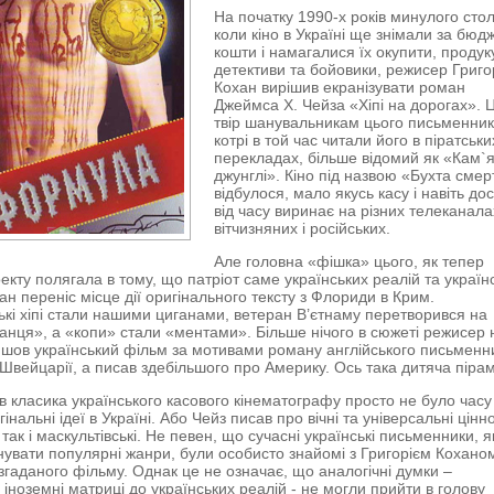
На початку 1990-х років минулого стол
коли кіно в Україні ще знімали за бюд
кошти і намагалися їх окупити, проду
детективи та бойовики, режисер Григо
Кохан вирішив екранізувати роман
Джеймса Х. Чейза «Хіпі на дорогах». 
твір шанувальникам цього письменник
котрі в той час читали його в піратськи
перекладах, більше відомий як «Кам`я
джунглі». Кіно під назвою «Бухта смер
відбулося, мало якусь касу і навіть дос
від часу виринає на різних телеканала
вітчизняних і російських.
Але головна «фішка» цього, як тепер
оекту полягала в тому, що патріот саме українських реалій та україн
ан переніс місце дії оригінального тексту з Флориди в Крим.
кі хіпі стали нашими циганами, ветеран В’єтнаму перетворився на
анця», а «копи» стали «ментами». Більше нічого в сюжеті режисер 
ийшов український фільм за мотивами роману англійського письменн
 Швейцарії, а писав здебільшого про Америку. Ось така дитяча пірам
в класика українського касового кінематографу просто не було часу
інальні ідеї в Україні. Або Чейз писав про вічні та універсальні цінно
 так і маскультівські. Не певен, що сучасні українські письменники, я
нувати популярні жанри, були особисто знайомі з Григорієм Коханом
гаданого фільму. Однак це не означає, що аналогічні думки –
 іноземні матриці до українських реалій - не могли прийти в голову