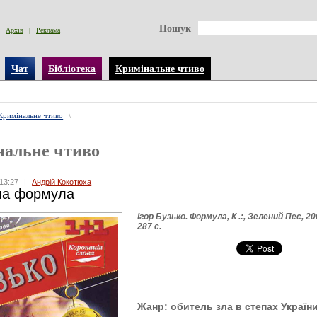
Пошук
Архів
|
Реклама
Чат
Бібліотека
Кримінальне чтиво
Кримінальне чтиво
\
нальне чтиво
13:27
|
Андрій Кокотюха
на формула
Ігор Бузько. Формула, К
.:, Зелений Пес, 20
287 с.
Жанр: обитель зла в степах Україн