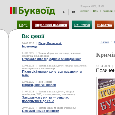
08 серпня 2026, 06:29
Експорт
|
RSS
|
Контакти
|
Події
Видавничі новинки
Re: цензії
Інфотека
Re: цензії
Головна
\
06.08.2026
|
Віктор Палинський
Іноземець
Кримі
04.08.2026
|
Тетяна Мороз, письменниця, книжкова
оглядачка, бібліотекарка
Строкате літо під однією обкладинкою
02.08.2026
|
Тетяна Іваніцька-Дячун лікарка-психіатриня,
13.04.2009
|
психотерапевтка, письменниця
Позиче
Після цієї книжки хочеться подзвонити
мамі
02.08.2026
|
Ігор Чорний
Інтриги, шпаги і любов
31.07.2026
|
Тетяна Іваніцька-Дячун, лікарка-
психіатриня, PhD, психотерапевтка, письменниця
Закохатися в життя — означає
повернутися до себе
29.07.2026
|
Тетяна Торак, м. Івано-Франківськ
Без миті немає вічности