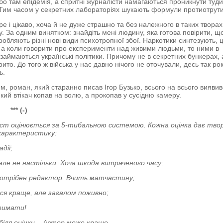
 бо там епідемія, а спритні журналісти намагаються проникнути туд
 Тим часом у секретних лабораторіях шукають формули протиотр
ре і цікаво, хоча й не дуже страшно та без належного в таких творах
у. За одним винятком: знайдіть мені людину, яка готова повірити, щ
зробляють різні нові види психотропної збої. Наркотики синтезують, 
 а коли говорити про експерименти над живими людьми, то ними в
і займаються українські політики. Причому не в секретних бункерах, 
рито. До того ж війська у нас давно нічого не оточували, десь так рок
ь.
м, роман, який старанно писав Ігор Бузько, всього на всього вияви
який втікач копав на волю, а прокопав у сусідню камеру.
***
(-)
ст оцінюється за 5-тибальною системою. Кожна оцінка дає тво
характеристику:
адії;
 але не настільки. Хоча шкода витраченого часу;
, потрібен редактор. Вчить матчастину;
ься краще, але загалом поживно;
тримати!
 біля оцінки – Автор може краще.