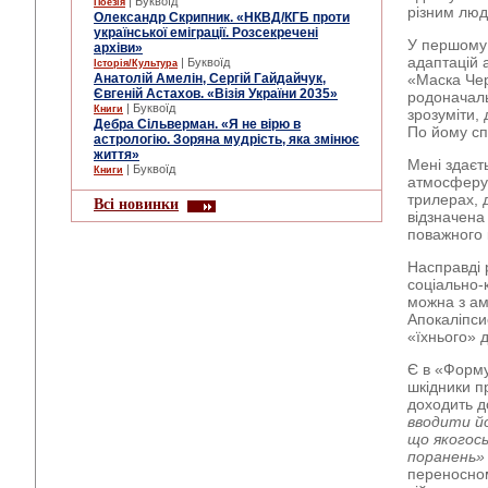
| Буквоїд
Поезія
різним люд
Олександр Скрипник. «НКВД/КГБ проти
української еміграції. Розсекречені
У першому 
архіви»
адаптацій 
| Буквоїд
Історія/Культура
Анатолій Амелін, Сергій Гайдайчук,
«Маска Чер
Євгеній Астахов. «Візія України 2035»
родоначаль
| Буквоїд
Книги
зрозуміти, 
Дебра Сільверман. «Я не вірю в
По йому сп
астрологію. Зоряна мудрість, яка змінює
життя»
Мені здаєт
| Буквоїд
Книги
атмосферу.
трилерах, 
Всі новинки
відзначена
поважного 
Насправді 
соціально-
можна з а
Апокаліпси
«їхнього» 
Є в «Формул
шкідники п
доходить д
вводити йо
що якогось
поранень»
переносном