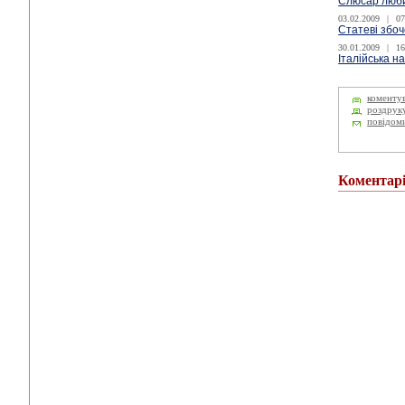
Слюсар любит
03.02.2009
|
07
Статеві збоч
30.01.2009
|
16
Італійська н
коменту
роздрук
повідом
Коментар