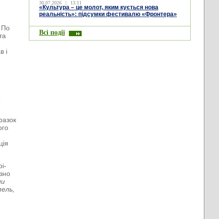
30.07.2026
|
13:11
«Культура – це молот, яким кується нова
реальність»: підсумки фестивалю «Фронтера»
 По
Всі події
та
в і
о
разок
ого
ція
рі-
ізно
ли
пель,
і