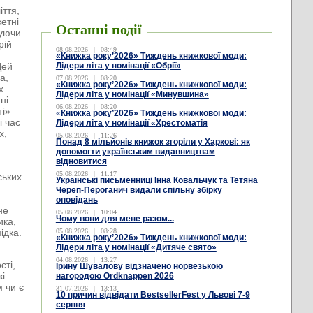
іття,
жетні
Останні події
куючи
рій
08.08.2026
|
08:49
«Книжка року’2026» Тиждень книжкової моди:
Цей
Лідери літа у номінації «Обрії»
а,
07.08.2026
|
08:20
«Книжка року’2026» Тиждень книжкової моди:
х
Лідери літа у номінації «Минувшина»
ні
06.08.2026
|
08:20
ті»
«Книжка року’2026» Тиждень книжкової моди:
і час
Лідери літа у номінації «Хрестоматія
х,
05.08.2026
|
11:26
Понад 8 мільйонів книжок згоріли у Харкові: як
допомогти українським видавництвам
відновитися
05.08.2026
|
11:17
ських
Українські письменниці Інна Ковальчук та Тетяна
Череп-Пероганич видали спільну збірку
оповідань
не
05.08.2026
|
10:04
Чому вони для мене разом...
ика,
ідка.
05.08.2026
|
08:28
«Книжка року’2026» Тиждень книжкової моди:
Лідери літа у номінації «Дитяче свято»
04.08.2026
|
13:27
сті,
Ірину Шувалову відзначено норвезькою
кі
нагородою Ordknappen 2026
 чи є
31.07.2026
|
13:13
10 причин відвідати BestsellerFest у Львові 7-9
серпня