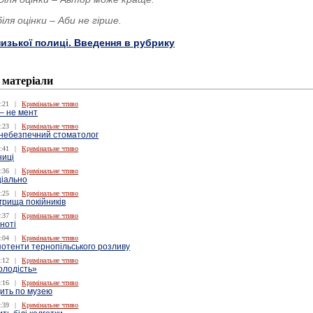
 біля оцінки – Аби не гірше.
низької полиці. Введення в рубрику
 матеріали
:21
|
Кримінальне чтиво
– не мент
:23
|
Кримінальне чтиво
 небезпечний стоматолог
:41
|
Кримінальне чтиво
ниці
:36
|
Кримінальне чтиво
іально
:25
|
Кримінальне чтиво
грища покійників
:37
|
Кримінальне чтиво
ноті
:04
|
Кримінальне чтиво
потенти тернопільського розливу
:12
|
Кримінальне чтиво
олодість»
:16
|
Кримінальне чтиво
ить по музею
:39
|
Кримінальне чтиво