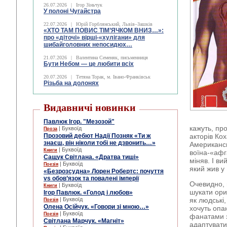
26.07.2026
|
Ігор Зіньчук
У полоні Чугайстра
22.07.2026
|
Юрій Горблянський, Львів–Зашків
«ХТО ТАМ ПОВИС ТІМ’ЯЧКОМ ВНИЗ…»:
про «діточі» вірші-«хулігани» для
шибайголовних непосидюх…
21.07.2026
|
Валентина Семеняк, письменниця
Бути Небом ― це любити всіх
20.07.2026
|
Тетяна Торак, м. Івано-Франківськ
Різьба на долонях
Видавничі новинки
Павлюк Ігор. "Мезозой"
кажуть, пр
| Буквоїд
Проза
Прозовий дебют Надії Позняк «Ти ж
акторів Кох
знаєш, він ніколи тобі не дзвонить…»
Американсь
| Буквоїд
Книги
воїна-«афг
Сащук Світлана. «Дратва тиші»
міняв. І в
| Буквоїд
Поезія
який жив у
«Безрозсудна» Лорен Робертс: почуття
vs обов’язок та повалені імперії
Очевидно, 
| Буквоїд
Книги
шукати ориг
Ігор Павлюк. «Голод і любов»
| Буквоїд
як людські,
Поезія
Олена Осійчук. «Говори зі мною…»
хочуть опа
| Буквоїд
Поезія
фанатами з
Світлана Марчук. «Магніт»
адаптувати