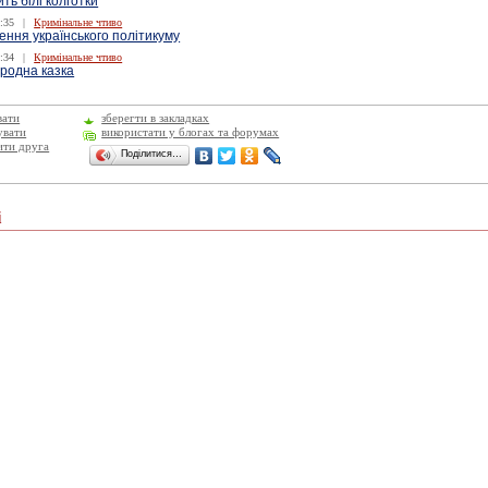
ь білі колготки
:35
|
Кримінальне чтиво
ення українського політикуму
:34
|
Кримінальне чтиво
ародна казка
вати
зберегти в закладках
увати
використати у блогах та форумах
ити друга
Поділитися…
і