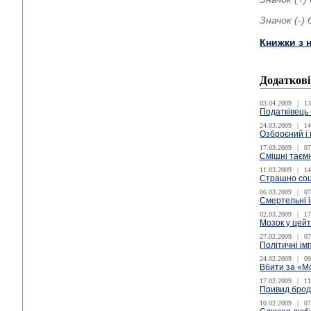
Значок (-)
Книжки з 
Додаткові
03.04.2009
|
13
Податківець 
24.03.2009
|
14
Озброєний і
17.03.2009
|
07
Смішні таєм
11.03.2009
|
14
Страшно соц
06.03.2009
|
07
Смертельні і
02.03.2009
|
17
Мозок у цейт
27.02.2009
|
07
Політичні ім
24.02.2009
|
09
Вбити за «М
17.02.2009
|
11
Привид брод
10.02.2009
|
07