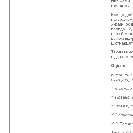
військами,
городами.
Все це доб
натуралізм
Україні ро
правда. Ну
повній мір
цілком відк
шістнадцят
Таким чино
підкопом, 
Оцінка
Кожен тек
наступну 
* Жодної н
** Погано,
*** Ідея є
**** Хочет
***** Так 
Значок (+)