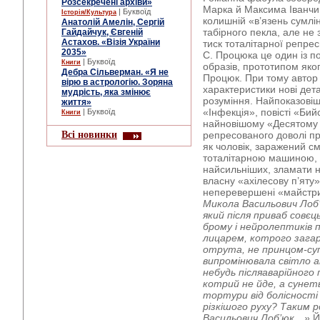
Розсекречені архіви»
Марка й Максима Іванчи
| Буквоїд
Історія/Культура
колишній «в’язень сумлі
Анатолій Амелін, Сергій
табірного пекла, але не
Гайдайчук, Євгеній
Астахов. «Візія України
тиск тоталітарної репре
2035»
С. Процюка це один із 
| Буквоїд
Книги
образів, прототипом яко
Дебра Сільверман. «Я не
Процюк. При тому автор
вірю в астрологію. Зоряна
характеристики нові дета
мудрість, яка змінює
розуміння. Найпоказовіш
життя»
«Інфекція», повісті «Бий
| Буквоїд
Книги
найновішому «Десятому 
Всі новинки
репресованого доволі пр
як чоловік, заражений 
тоталітарною машиною,
найсильніших, зламати н
власну «ахілесову п’яту»,
неперевершені «майстри
Микола Васильович Лоб’
який після приваб совєц
брому і нейролептиків 
лицарем, котрого загар
отрута, не принцом-су
випромінювала світло 
небудь післяаварійного
котрий не йде, а сунеть
тортури від болісності
різкішого руху? Таким 
Васильович Лоб’юк…»
Й