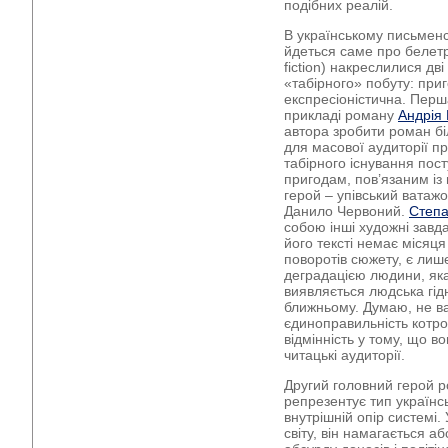
подібних реалій.
В українському письменст
йдеться саме про белетр
fiction) накреслилися дві
«табірного» побуту: при
експресіоністична. Пер
прикладі роману
Андрія
автора зробити роман б
для масової аудиторії пр
табірного існування пост
пригодам, пов’язаним із
герой – упівський ватажо
Данило Червоний.
Степ
собою інші художні завд
його тексті немає місяц
поворотів сюжету, є лиш
деградацією людини, яка
виявляється людська гідн
ближньому. Думаю, не в
єдиноправильність котрог
відмінність у тому, що в
читацькі аудиторії.
Другий головний герой р
репрезентує тип українсь
внутрішній опір системі.
світу, він намагається а