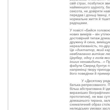
свій страх, позбутися зви
найменшого шурхоту, ба
сексота, не довіряти нав
передав і доньці Іванці,
нормальне життя й тіши
радощами.
У повісті «Бийся голово
нових вимірів – він утілю
достовірний типаж дома
дружину й сина, виміщую
нереалізованість, по-др
Це
«диктатор, який кар
невблаганно витікає лю
Цербер, одну з голів яко
інших ненавидить...»
Пр
фабули Свирид бунтує п
наприкінці твору приход
його поведінки й примир
У «Десятому рядку» 
батька-репресованого. 
більш абстрагована й ід
виразніших біографічних 
прототипом), не має сутт
домашнього тирана, зал
схематичний образ стоїк
нелюдських умовах засл