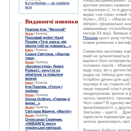
«Жертвопринесення», 20
Бути Небом ― це любити
критики умовно назвали
всіх
тетралогією»), то в дру
видає «на-гора» новий т
болю», 2011 – «Маски о
Видавничі новинки
яблуко» (формально книга
завершивши «психобіогр
Павлюк Ігор. "Мезозой"
митців ХХ віку). Взявши
| Буквоїд
Проза
Процюк
цього року потіш
Прозовий дебют Надії
Позняк «Ти ж знаєш, він
новим романом з метаф
ніколи тобі не дзвонить…»
| Буквоїд
Книги
Символіка заголовку зор
Сащук Світлана. «Дратва
який не зупинятиметься
тиші»
варіанті його інтерпрета
| Буквоїд
Поезія
головних героїв – Макс
«Безрозсудна» Лорен
ваду зору, він у дитинст
Робертс: почуття vs
рядок на таблиці для пер
обов’язок та повалені
імперії
потрібно дитині для щас
| Буквоїд
Книги
окуляри й не ставати об’
Ігор Павлюк. «Голод і
лише перший пласт розу
любов»
неодноразово зринає в р
| Буквоїд
Поезія
чогось таємного, прихов
Олена Осійчук. «Говори зі
Чого саме? В одному вип
мною…»
зреалізованості, у другом
| Буквоїд
Поезія
Світлана Марчук. «Магніт»
третьому – щастя… Дума
| Буквоїд
Поезія
окреслити параметри цьо
Олександр Скрипник.
читача зринатимуть свої
«НКВД/КГБ проти
української еміграції.
Романна фабула зосеред