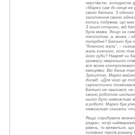
черствістю, холодністю 
«Марко сам до кінця не 
свого батька. З одного
захоплення своєю гідні
колись подумав, що ма
З іншої сторони, від б
була мама. Якщо за с
теплотою, а, може, і 
потрібне? Батько був о
“Кожного жаль”, – сказав
жаль кожного, коли так
його губи? Навряд чи 
гримасу зверхнього сп
все може контролювати,
емоціями. Він бачив та
Зрештою, Марко майже н
досвід. «Для чого це то
саркастично посміхався
Батько не хвалився, не
своєю роботою шкільного
нього було неможливо в
в роботі. Марко був уп
неможливо сказати «тат
Якщо спробувати визнач
рядка», котрі найвиразн
рівень, то виявиться, що 
головних героїв роману