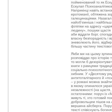
пойменований то як Еску
Ескулап Психоаналітиков
Наприкінці навіть встан
еротоманії, обтяжена з
галюцинаціями. Назагал 
найоб’ємніша і найбільш
філіпіки на адресу «цар
людину», пошуки щастя й
аби віддати борг, спогад
власну безпорадність і ві
зневолюють його, відбир
більшу частину текстов
Якби ми на цьому зупи
розповіддю про історію 
то могли б дезорієнтуват
книги з рамцями традиці
соціально-психологічног
хибним. У «Десятому ряд
антитоталітарного й «пс
– у романі можна знайти
в якому опинилося украї
незалежності (на щастя,
остаточними: поруч із «
живуть ті, хто готовий п
добровольцем пішов на 
вершина айсберга. Пору
тексті співіснують богин