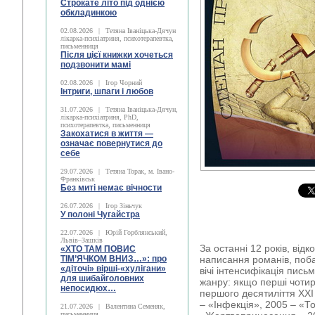
Строкате літо під однією
обкладинкою
02.08.2026
|
Тетяна Іваніцька-Дячун
лікарка-психіатриня, психотерапевтка,
письменниця
Після цієї книжки хочеться
подзвонити мамі
02.08.2026
|
Ігор Чорний
Інтриги, шпаги і любов
31.07.2026
|
Тетяна Іваніцька-Дячун,
лікарка-психіатриня, PhD,
психотерапевтка, письменниця
Закохатися в життя —
означає повернутися до
себе
29.07.2026
|
Тетяна Торак, м. Івано-
Франківськ
Без миті немає вічности
26.07.2026
|
Ігор Зіньчук
У полоні Чугайстра
22.07.2026
|
Юрій Горблянський,
Львів–Зашків
За останні 12 років, від
«ХТО ТАМ ПОВИС
ТІМ’ЯЧКОМ ВНИЗ…»: про
написання романів, побач
«діточі» вірші-«хулігани»
вічі інтенсифікація пись
для шибайголовних
жанру: якщо перші чоти
непосидюх…
першого десятиліття ХХІ 
– «Інфекція», 2005 – «Т
21.07.2026
|
Валентина Семеняк,
письменниця