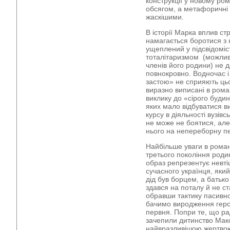
конструкції у новому ро
обсягом, а метафоричні
жаскішими.
В історії Марка вплив ст
намагається боротися з н
ущеплений у підсвідоміс
тоталітаризмом (можли
членів його родини) не д
повнокровно. Водночас і
застою» не сприяють цьо
виразно виписані в рома
виклику до «сірого будин
яких мало відбуватися в
курсу в діяльності вузівс
не може не боятися, але
нього на непереборну п
Найбільше уваги в роман
третього покоління роди
образ репрезентує невті
сучасного українця, яки
дід був борцем, а батько
здався на поталу й не с
обравши тактику пасивно
бачимо виродження геро
первня. Попри те, що ра
зачепили дитинство Макс
найвразливішою жертвою