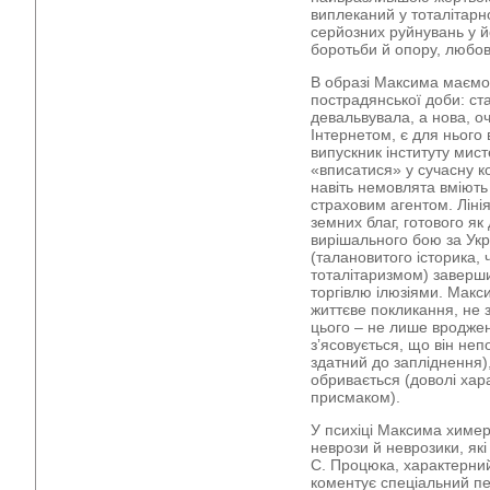
виплеканий у тоталітарн
серйозних руйнувань у йо
боротьби й опору, любов
В образі Максима маємо
пострадянської доби: ст
девальвувала, а нова, 
Інтернетом, є для нього
випускник інституту мис
«вписатися» у сучасну ко
навіть немовлята вміють
страховим агентом. Ліні
земних благ, готового як 
вирішального бою за Укр
(талановитого історика,
тоталітаризмом) заверш
торгівлю ілюзіями. Макс
життєве покликання, не 
цього – не лише вроджен
з’ясовується, що він неп
здатний до запліднення)
обривається (доволі хар
присмаком).
У психіці Максима химер
неврози й неврозики, які
С. Процюка, характерни
коментує спеціальний п