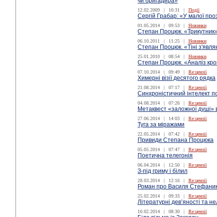
чи бригадира»
12.02.2009
|
10:31
|
Події
Сергій Грабар: «У малої про
01.05.2014
|
09:53
|
Новинки
Степан Процюк. «Трикутник
06.10.2011
|
11:25
|
Новинки
Степан Процюк. «Тіні з′явля
25.01.2010
|
08:54
|
Новинки
Cтепан Процюк. «Аналіз кро
07.10.2014
|
09:49
|
Re:цензії
Химерні візії десятого рядка
21.08.2014
|
07:17
|
Re:цензії
Синхроністичний інтелект п
04.08.2014
|
07:26
|
Re:цензії
Метаквест «заложної душі» в
27.06.2014
|
14:03
|
Re:цензії
Туга за міражами
22.05.2014
|
07:42
|
Re:цензії
Привиди Степана Процюка
05.05.2014
|
07:47
|
Re:цензії
Поетична телегонія
06.04.2014
|
12:50
|
Re:цензії
З-під гриму і білил
28.03.2014
|
12:16
|
Re:цензії
Роман про Василя Стефани
25.02.2014
|
09:33
|
Re:цензії
Літературні дев’яності та н
10.02.2014
|
08:30
|
Re:цензії