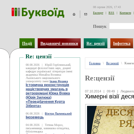
08 серпня 2026, 17:43
Експорт
|
RSS
|
Контакти
|
Пошук
Події
Видавничі новинки
Re: цензії
Інфотека
Re: цензії
Головна
\
Re:цензії
\
Книги
08.08.2026
|
Юрій Горблянський,
кандидат філологічних наук, доцент
кафедри української літератури імені
академіка Михайла Возняка
Re:цензії
Львівського національного
університету імені
Івана Франка
Історична реконструкція
націєтворчих змагань в
07.10.2014
|
09:49
|
Людмила
ретроромані Юрка Вовка
Химерні візії дес
(Юрія Зилюка)
«Передбачення Курта
Зіберта»
06.08.2026
|
Віктор Палинський
Іноземець
04.08.2026
|
Тетяна Мороз,
письменниця, книжкова оглядачка,
бібліотекарка