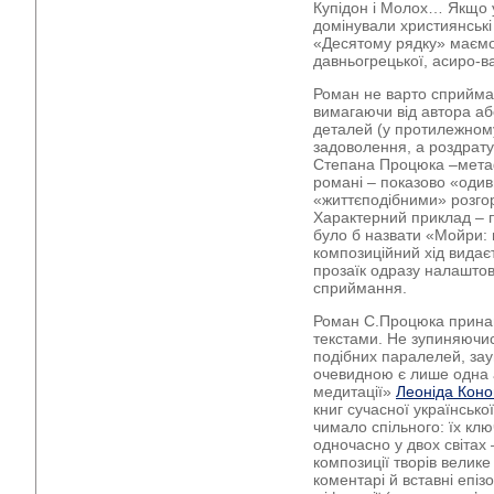
Купідон і Молох… Якщо 
домінували християнські 
«Десятому рядку» маємо
давньогрецької, асиро-в
Роман не варто сприйма
вимагаючи від автора абс
деталей (у протилежном
задоволення, а роздрат
Степана Процюка –метаф
романі – показово «одив
«життєподібними» розгор
Характерний приклад – 
було б назвати «Мойри: в
композиційний хід видає
прозаїк одразу налаштов
сприймання.
Роман С.Процюка принаг
текстами. Не зупиняючис
подібних паралелей, за
очевидною є лише одна а
медитації»
Леоніда Кон
книг сучасної українсько
чимало спільного: їх кл
одночасно у двох світах
композиції творів велике
коментарі й вставні епіз