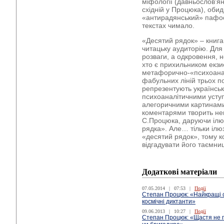
міфології (давньослов’ян
східній у Процюка), об
«антирадянський» пафос
текстах чимало.
«Десятий рядок» – книга
читацьку аудиторію. Для 
розваги, а одкровення, н
хто є прихильником екзи
метафорично-«психоана
фабульних ліній трьох п
репрезентують українську
психоаналітичними усту
алегоричними картинами
коментарями творить неп
С.Процюка, даруючи ілю
рядка». Але… тільки ілю
«десятий рядок», тому 
відгадувати його таємни
Додаткові матеріали
07.05.2014
|
07:53
|
Події
Степан Процюк: «Найкращі с
космічні диктанти»
09.06.2013
|
10:27
|
Події
Степан Процюк: «Щастя не 