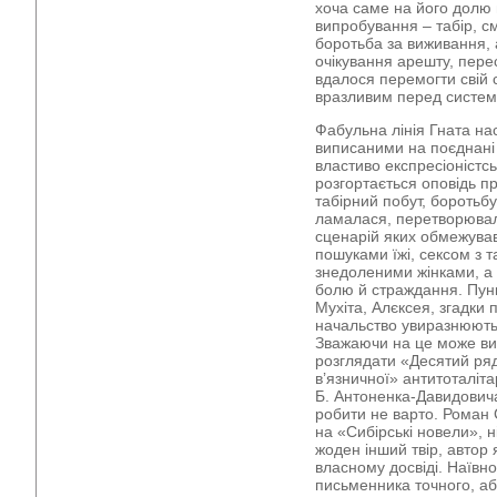
хоча саме на його долю
випробування – табір, с
боротьба за виживання, а
очікування арешту, перес
вдалося перемогти свій 
вразливим перед системо
Фабульна лінія Гната н
виписаними на поєднані 
властиво експресіоністс
розгортається оповідь пр
табірний побут, боротьбу
ламалася, перетворювал
сценарій яких обмежував
пошуками їжі, сексом з 
знедоленими жінками, а
болю й страждання. Пунк
Мухіта, Алєксея, згадки 
начальство увиразнюють
Зважаючи на це може в
розглядати «Десятий рядо
в’язничної» антитоталіта
Б. Антоненка-Давидович
робити не варто. Роман 
на «Сибірські новели», ні
жоден інший твір, автор 
власному досвіді. Наївно
письменника точного, а