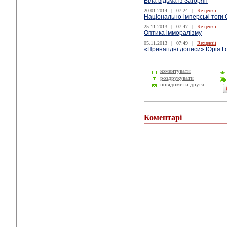
Біла відьма із Загорян
20.01.2014
|
07:24
|
Re:цензії
Національно-імперські тоги
25.11.2013
|
07:47
|
Re:цензії
Оптика імморалізму
05.11.2013
|
07:49
|
Re:цензії
«Принагідні дописи» Юрія Г
коментувати
роздрукувати
повідомити друга
Коментарі