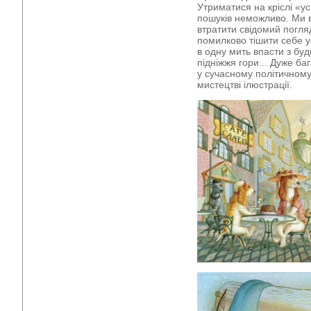
Утриматися на кріслі «у
пошуків неможливо. Ми в
втратити свідомий погляд
помилково тішити себе ус
в одну мить впасти з буд
підніжжя гори... Дуже ба
у сучасному політичному 
мистецтві ілюстрації.