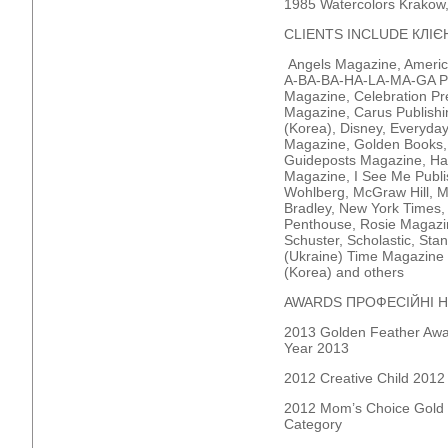
1985 Watercolors Kra
CLIENTS INCLUDE КЛІЄН
Angels Magazine, Americ
A-BA-BA-HA-LA-MA-GA Pub
Magazine, Celebration Pr
Magazine, Carus Publishi
(Korea), Disney, Everyda
Magazine, Golden Books
Guideposts Magazine, Harc
Magazine, I See Me Publis
Wohlberg, McGraw Hill, M
Bradley, New York Times, 
Penthouse, Rosie Magazi
Schuster, Scholastic, Sta
(Ukraine) Time Magazine
(Korea) and others
AWARDS ПРОФЕСІЙНІ 
2013 Golden Feather Award
Year 2013
2012 Creative Child 2012
2012 Mom’s Choice Gold 2
Category