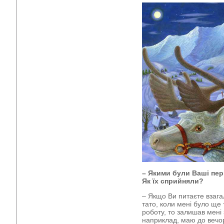
– Якими були Ваші пер
Як їх сприйняли?
– Якщо Ви питаєте взагал
тато, коли мені було ще 
роботу, то залишав мені
наприклад, маю до вечо