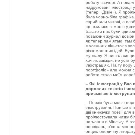
роботу ввечері. А поважн
надруковані ілюстрації 
(тепер «Дзвін»). Я проіл
була чорно-біла графіка
сприйняли читачі, а особ
що вчилися зі мною у зв
Багато з них були здивов
поважний журнал довірив
як тепер пам’ятаю, там 
маленьких віньєток з вел
різноманітних ідей. Бул
журналу. Я пишалася ц
хоч як завжди, не усім б
ілюстраціях. На ту пору 
портфоліо» але можна с
робота стала моїм доро
– Які ілюстрації у Вас
дорослих текстів і чому
приємніше ілюструвати
– Поезія була моєю пе
ілюструванні. Пізніше в 
дві книжечки поезії для 
проілюструвала низку бі
навчання в Мінську. А вза
оповідань, п’єс та моногр
енциклопедичну літерату