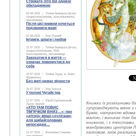
Строкате літо під однією
обкладинкою
02.08.2026
|
Тетяна Іваніцька-Дячун
лікарка-психіатриня, психотерапевтка,
письменниця
Після цієї книжки хочеться
подзвонити мамі
02.08.2026
|
Ігор Чорний
Інтриги, шпаги і любов
31.07.2026
|
Тетяна Іваніцька-Дячун,
лікарка-психіатриня, PhD,
психотерапевтка, письменниця
Закохатися в життя —
означає повернутися до
себе
29.07.2026
|
Тетяна Торак, м. Івано-
Франківськ
Без миті немає вічности
26.07.2026
|
Ігор Зіньчук
У полоні Чугайстра
22.07.2026
|
Юрій Горблянський,
Книжки із розкішними 
Львів–Зашків
«ХТО ТАМ ПОВИС
супроводжують мене з д
ТІМ’ЯЧКОМ ВНИЗ…»: про
Буває, натраплю вдома 
«діточі» вірші-«хулігани»
малою, і виникає так ба
для шибайголовних
книжкою, і з текстами, 
непосидюх…
мандрівками центром Ль
казковим, аніж реальн
21.07.2026
|
Валентина Семеняк,
письменниця