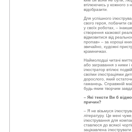
ким би вони не були, лю
втілюючись у кожного з н
відобразити.
Для успішного ілюструв
свого героя, побачити св
у своїх роботах, – інакше
створення казкової реал
відмовитися від реально
пропав» – за хороші книж
звичайно, художні пристр
крамничках.
Наймолодші читачі митт
або загравання з ними і
ілюстратор втілює подвій
своїми ілюстраціями дит
дорослого, який остаточ
гаманець. Справжній май
будь-яким творчим завд
– Які тексти Ви б відм
причин?
– Я не візьмуся ілюстру
літературу. Це мені чуже
ілюстрування для компан
ставлюся до всякої чорті
зацікавлена ілюструвати