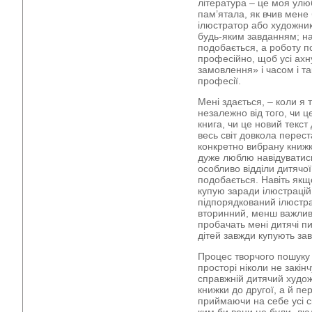
література – це моя улю
пам’ятала, як вчив мене
ілюстратор або художник
будь-яким завданням; на
подобається, а роботу по
професійно, щоб усі ахн
замовлення» і часом і та
професії.
Мені здається, – коли я
незалежно від того, чи 
книга, чи це новий текст
весь світ довкола перест
конкретно вибрану книжк
дуже люблю навідуватись 
особливо відділи дитячої
подобається. Навіть якщ
купую заради ілюстрацій
підпорядкований ілюстра
вторинний, менш важлив
пробачать мені дитячі п
дітей завжди купують за
Процес творчого пошуку 
просторі ніколи не закін
справжній дитячий художн
книжки до другої, а й пер
приймаючи на себе усі с