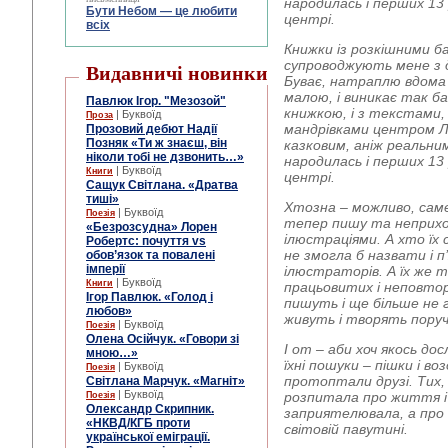
народилась і перших 13
Бути Небом ― це любити
центрі.
всіх
Книжки із розкішними 
супроводжують мене з д
Видавничі новинки
Буває, натраплю вдома 
малою, і виникає так ба
Павлюк Ігор. "Мезозой"
книжкою, і з текстами, 
| Буквоїд
Проза
мандрівками центром Ль
Прозовий дебют Надії
Позняк «Ти ж знаєш, він
казковим, аніж реальн
ніколи тобі не дзвонить…»
народилась і перших 13
| Буквоїд
Книги
центрі.
Сащук Світлана. «Дратва
тиші»
Хтозна – можливо, саме
| Буквоїд
Поезія
тепер пишу та неприхо
«Безрозсудна» Лорен
ілюстраціями. А хто їх
Робертс: почуття vs
не змогла б назвати і п
обов’язок та повалені
імперії
ілюстраторів. А їх же 
| Буквоїд
Книги
працьовитих і неповтор
Ігор Павлюк. «Голод і
пишуть і ще більше не 
любов»
живуть і творять поруч 
| Буквоїд
Поезія
Олена Осійчук. «Говори зі
І от – аби хоч якось до
мною…»
їхні пошуки – пішки і в
| Буквоїд
Поезія
протоптали друзі. Тих,
Світлана Марчук. «Магніт»
| Буквоїд
розпитала про життя і 
Поезія
Олександр Скрипник.
заприятелювала, а про
«НКВД/КГБ проти
світовій павутині.
української еміграції.