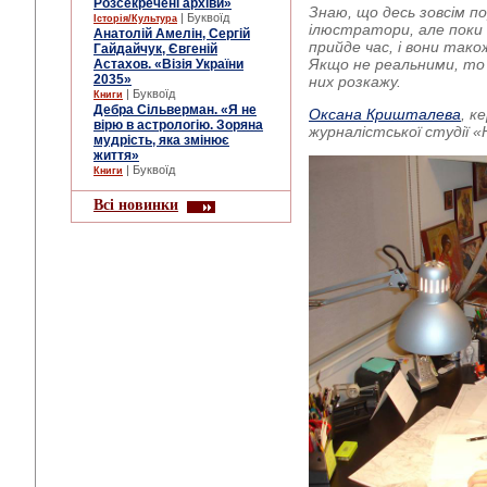
Розсекречені архіви»
Знаю, що десь зовсім по
| Буквоїд
Історія/Культура
ілюстратори, але поки 
Анатолій Амелін, Сергій
прийде час, і вони так
Гайдайчук, Євгеній
Якщо не реальними, то 
Астахов. «Візія України
2035»
них розкажу.
| Буквоїд
Книги
Дебра Сільверман. «Я не
Оксана Кришталева
, к
вірю в астрологію. Зоряна
журналістської студії «
мудрість, яка змінює
життя»
| Буквоїд
Книги
Всі новинки