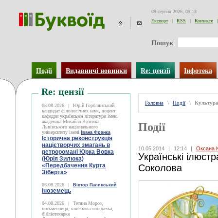
09 серпня 2026, 09:13
Експорт
|
RSS
|
Контакти
|
Пошук
Події
Видавничі новинки
Re: цензії
Інфотека
Re: цензії
Головна
\
Події
\
Культур
08.08.2026
|
Юрій Горблянський,
кандидат філологічних наук, доцент
кафедри української літератури імені
академіка Михайла Возняка
Події
Львівського національного
університету імені
Івана Франка
Історична реконструкція
націєтворчих змагань в
10.05.2014
|
12:14
|
Оксана 
ретроромані Юрка Вовка
Українські ілюстр
(Юрія Зилюка)
«Передбачення Курта
Соколова
Зіберта»
06.08.2026
|
Віктор Палинський
Іноземець
04.08.2026
|
Тетяна Мороз,
письменниця, книжкова оглядачка,
бібліотекарка