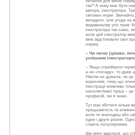
питання для мене справд
так? А чому має бути на
автора, ілюстратора. Тр
світових норм. Звичайно
вкладено, але угода на 
видавництву усіх прав. 
ілюстратора так само, як
коли цей ілюстратор вміє
вміє відстоювати свої пр
норма.
– Чи легко (цікаво, по
успішним ілюстратором
– Якщо сприймати термі
а не «посаду», то дуже 
Ніколи не думала, чи це
корисним, тому що опин
ілюстрації можливо тільк
наполегливої праці – це
професій, які я знаю.
Тут має збігтися кілька 
працьовитість та елемен
коли ти знаходиш або св
одне і друге разом. Одн
стають популярними.
Ще мені здається, що сл