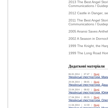
2013 The Best Angel Stor
Communications / Guidep
2012 Castle in Danger, s
2011 The Best Angel Stor
Communications / Guidep
2005 Anansi Saves Anthel
2002 A Season in Dornoc
1999 The Knight, the Har
1999 The Long Road Home
Додаткові матеріали
06.05.2014
|
07:47
|
Події
Українські ілюстратори. Мар
29.04.2014
|
08:05
|
Події
Українські ілюстратори. Даш
23.04.2014
|
08:02
|
Події
Українські ілюстратори. Юлі
17.04.2014
|
09:35
|
Події
Українські ілюстратори. Оле
11.04.2014
|
12:59
|
Події