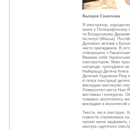
Валерія С
околова
Я ілюстратор, народилас
книги у Поліграфічному І
та Білоруському Держа
Інституті (Мінськ). Пост
Духовних зв’язків з Бать
часто приїжджала. В ост
співпрацюю з Українськ
Вважаю себе Українськи
ілюстратором. Маю прест
нагороди, присуджені за 
Найкраща Дитяча Книга 
Дитячий Художник Року в
в галузі ілюстрації дитяч
викладаю мистецтво ілюст
Університеті міста Нью 
виставках і конкурсах. Ок
поважно захоплююсь мис
викладаю в іконописній 
Тексти, які я ілюструю, 
повністю спрямована на 
проект мене зацікавить,
амплуа «дитячого ілюстр