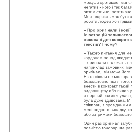
межує з еротикою, магі
негатив - його і так бага
оптимістичне, позитивне,
Моя творчість має бути з
робити людей хоч трішки
– Про оригінали і копії
ілюстрацій залишатись
виконані для конкретн
текстів? І чому?
– Такого питання для ме
кордоном понад двадцять
– оригінали належать тіл
наприклад замовник, ма
оригінал, він може його
Ніхто ніколи не має прав
безкоштовно після того,
внести в контракт такий 
видавництву або видавце
я перший раз зіткнулася
була дуже здивована. Мі
співпраці з провідними
мені жодного випадку, к
або затримали безкошто
Один раз оригінал загуб
повністю гонорар ще раз