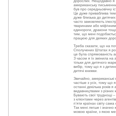
дорослих. Нещодавно я 
американську письменниц
був про середньовічну іс
Це дуже приваблива тема
дуже близька до дитячих 
часто замовляють ілюстр
тваринами або міфічним
єдинороги, дракони тощо
тим, що мені подобається
працюю для деяких доро
Треба сказати, що на поч
Сполучених Штатах я ро
це була спрямованість а
З часом я їх змінила на 
тільки для дитячого мар
вибір, тому що я з дитин
дитячі книжки.
Звичайно, американські 
частіше з усіх, тому що 
останні декілька років я
видавництвами з різних 
Бувають свої труднощі –
з клієнтами через агентів
п’яти країнах світу сама
Так мені легше і значно
мовою країни, з якою ме