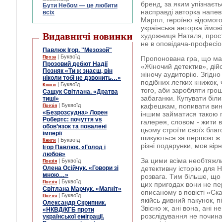
бренд, за яким упізнаєть
Бути Небом ― це любити
насправді авторка напев
всіх
Марпл, героїню відомого
українська авторка ймові
Видавничі новинки
художниця Наталя, прост
не в оповідача-професіо
Павлюк Ігор. "Мезозой"
| Буквоїд
Проза
Пропонована гра, що ма
Прозовий дебют Надії
«Жіночий детектив», дій
Позняк «Ти ж знаєш, він
жіночу аудиторію. Згідно
ніколи тобі не дзвонить…»
подібних легких книжок,
| Буквоїд
Книги
того, аби заробляти гроші
Сащук Світлана. «Дратва
забаганки. Купувати біл
тиші»
| Буквоїд
кафешкам, попивати винц
Поезія
«Безрозсудна» Лорен
іншим займатися такою 
Робертс: почуття vs
галерея, словом - жити 
обов’язок та повалені
цьому строїти своїх благ
імперії
шикуються за першою ж 
| Буквоїд
Книги
різні подарунки, мов вірн
Ігор Павлюк. «Голод і
любов»
За цими всіма необтяжл
| Буквоїд
Поезія
Олена Осійчук. «Говори зі
детективну історію для Н
мною…»
розвага. Тим більше, що
| Буквоїд
Поезія
цих пригодах вони не п
Світлана Марчук. «Магніт»
описаному в повісті «Ск
| Буквоїд
Поезія
якійсь дивний пакунок, п
Олександр Скрипник.
Звісно ж, ані вона, ані н
«НКВД/КГБ проти
розслідування не почина
української еміграції.