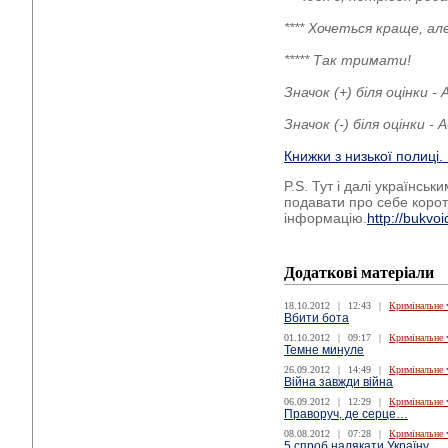
**** Хочеться краще, а
***** Так тримати!
Значок (+) біля оцінки 
Значок (-) біля оцінки 
Книжки з низької полиці
P.S. Тут і далі українсь
подавати про себе корот
інформацію.
http://bukv
Додаткові матеріали
18.10.2012
|
12:43
|
Кримінальне 
Вбити бота
01.10.2012
|
09:17
|
Кримінальне 
Темне минуле
26.09.2012
|
14:49
|
Кримінальне 
Війна завжди війна
06.09.2012
|
12:29
|
Кримінальне 
Праворуч, де серце…
08.08.2012
|
07:28
|
Кримінальне 
5 cпроб налякати Україну