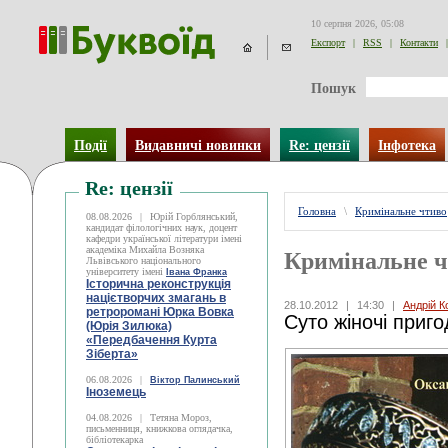
10 серпня 2026, 05:08
Експорт
|
RSS
|
Контакти
|
Пошук
Події
Видавничі новинки
Re: цензії
Інфотека
Re: цензії
Головна
\
Кримінальне чтиво
08.08.2026
|
Юрій Горблянський,
кандидат філологічних наук, доцент
кафедри української літератури імені
академіка Михайла Возняка
Кримінальне 
Львівського національного
університету імені
Івана Франка
Історична реконструкція
націєтворчих змагань в
28.10.2012
|
14:30
|
Андрій К
ретроромані Юрка Вовка
Суто жіночі приго
(Юрія Зилюка)
«Передбачення Курта
Зіберта»
06.08.2026
|
Віктор Палинський
Іноземець
04.08.2026
|
Тетяна Мороз,
письменниця, книжкова оглядачка,
бібліотекарка