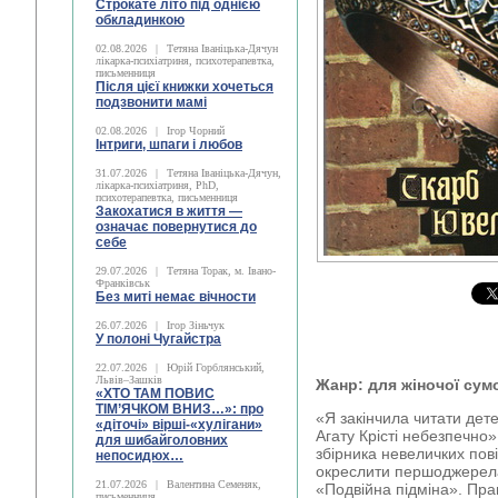
Строкате літо під однією
обкладинкою
02.08.2026
|
Тетяна Іваніцька-Дячун
лікарка-психіатриня, психотерапевтка,
письменниця
Після цієї книжки хочеться
подзвонити мамі
02.08.2026
|
Ігор Чорний
Інтриги, шпаги і любов
31.07.2026
|
Тетяна Іваніцька-Дячун,
лікарка-психіатриня, PhD,
психотерапевтка, письменниця
Закохатися в життя —
означає повернутися до
себе
29.07.2026
|
Тетяна Торак, м. Івано-
Франківськ
Без миті немає вічности
26.07.2026
|
Ігор Зіньчук
У полоні Чугайстра
22.07.2026
|
Юрій Горблянський,
Львів–Зашків
Жанр: для жіночої сум
«ХТО ТАМ ПОВИС
ТІМ’ЯЧКОМ ВНИЗ…»: про
«Я закінчила читати дете
«діточі» вірші-«хулігани»
Агату Крісті небезпечно»
для шибайголовних
збірника невеличких пов
непосидюх…
окреслити першоджерела
21.07.2026
|
Валентина Семеняк,
«Подвійна підміна». Прав
письменниця