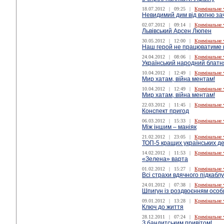
18.07.2012
|
09:25
|
Кримінальне 
Невидимий дим від вогню за
02.07.2012
|
09:14
|
Кримінальне 
Львівський Арсен Люпен
30.05.2012
|
12:00
|
Кримінальне 
Наш герой не працюватиме 
24.04.2012
|
08:06
|
Кримінальне 
Український народний блатн
10.04.2012
|
12:49
|
Кримінальне 
Мир хатам, війна ментам!
10.04.2012
|
12:49
|
Кримінальне 
Мир хатам, війна ментам!
22.03.2012
|
11:45
|
Кримінальне 
Конспект пригод
06.03.2012
|
15:33
|
Кримінальне 
Між іншим – маніяк
21.02.2012
|
23:05
|
Кримінальне 
ТОП-5 кращих українських де
14.02.2012
|
11:53
|
Кримінальне 
«Зелена» варта
01.02.2012
|
15:27
|
Кримінальне 
Всі страхи вдячного підкабл
24.01.2012
|
07:38
|
Кримінальне 
Шпигун із роздвоєнням особ
09.01.2012
|
13:28
|
Кримінальне 
Ключ до життя
28.12.2011
|
07:24
|
Кримінальне 
З бандитським привітом!