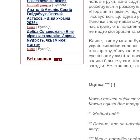
Розсекречені архіви»
чоловічі руки, вони сидя
| Буквоїд
Історія/Культура
розберуться й розкажуть,
Анатолій Амелін, Сергій
«Подвійній підміні»: під 
Гайдайчук, Євгеній
´ясовується, що одна з р
Астахов. «Візія України
Жіночки знову навантажую
2035»
час отримують пояснення
| Буквоїд
Книги
не надто моторошні та с
Дебра Сільверман. «Я не
вірю в астрологію. Зоряна
мудрість, яка змінює
Єдине, в чому можна бут
життя»
українські жінки справді
| Буквоїд
Книги
пліткарству, з´ясуванням
суспільному житті та на
Всі новинки
значно більше уваги, ні
загадки. Не страшно, за
Оцінка ***
(-)
Кожен текст оцінюєтьс
Кожна оцінка дає твор
* Жодної надії;
** Погано, але не наст
часу;
*** Ідея є, потрібен р