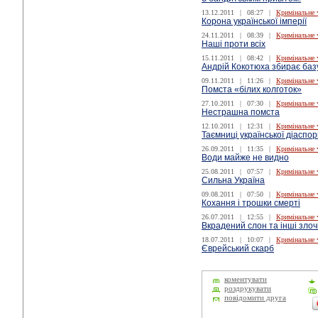
13.12.2011
|
08:27
|
Кримінальне 
Корона української імперії
24.11.2011
|
08:39
|
Кримінальне 
Наші проти всіх
15.11.2011
|
08:42
|
Кримінальне 
Андрій Кокотюха збирає базу
09.11.2011
|
11:26
|
Кримінальне 
Помста «білих колготок»
27.10.2011
|
07:30
|
Кримінальне 
Нестрашна помста
12.10.2011
|
12:31
|
Кримінальне 
Таємниці української діаспо
26.09.2011
|
11:35
|
Кримінальне 
Води майже не видно
25.08.2011
|
07:57
|
Кримінальне 
Сильна Україна
09.08.2011
|
07:50
|
Кримінальне 
Кохання і трошки смерті
26.07.2011
|
12:55
|
Кримінальне 
Вкрадений слон та інші зло
18.07.2011
|
10:07
|
Кримінальне 
Єврейський скарб
коментувати
роздрукувати
повідомити друга