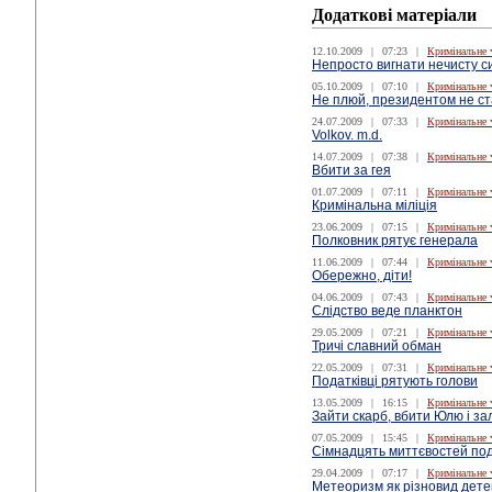
Додаткові матеріали
12.10.2009
|
07:23
|
Кримінальне 
Непросто вигнати нечисту с
05.10.2009
|
07:10
|
Кримінальне 
Не плюй, президентом не с
24.07.2009
|
07:33
|
Кримінальне 
Volkov. m.d.
14.07.2009
|
07:38
|
Кримінальне 
Вбити за гея
01.07.2009
|
07:11
|
Кримінальне 
Кримінальна міліція
23.06.2009
|
07:15
|
Кримінальне 
Полковник рятує генерала
11.06.2009
|
07:44
|
Кримінальне 
Обережно, діти!
04.06.2009
|
07:43
|
Кримінальне 
Слідство веде планктон
29.05.2009
|
07:21
|
Кримінальне 
Тричі славний обман
22.05.2009
|
07:31
|
Кримінальне 
Податківці рятують голови
13.05.2009
|
16:15
|
Кримінальне 
Зайти скарб, вбити Юлю і з
07.05.2009
|
15:45
|
Кримінальне 
Сімнадцять миттєвостей под
29.04.2009
|
07:17
|
Кримінальне 
Метеоризм як різновид дете