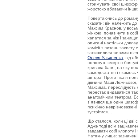
стримувати свої шизофре
жорстоко вбиваючи інших
Повертаючись до роман
сказати: він належить до
Максим Краснов, у вось
жінкою, почав чути в соб
хапатися за ніж і зачища
описані настільки докла
комісії з питань захисту 
залишилися живими післ
Олеся Ульяненка
, від а
поляжуть смертю боягуз
кривава баня, на яку по
самодостатня і якимось 
автора. Проте після появ
дівчини Маші Лежньової, 
Максима, переслідують кр
перестає видаватися так
анатомічним театром. Бо 
з`явився ще один шизофр
психічно неврівноважені
зустрітися…
Що сталося, коли ці дві 
Адже тоді всім зацікавл
завдавати собі клопоту і
Натякну лише: зазначені