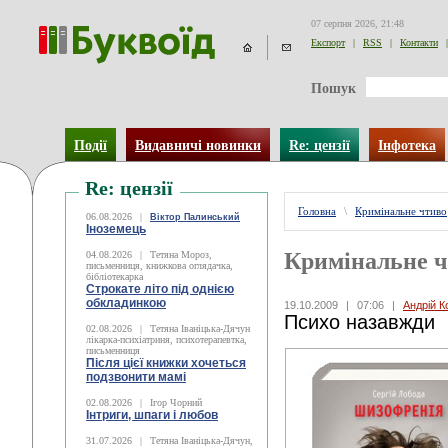
07 серпня 2026, 21:48
Експорт
|
RSS
|
Контакти
|
Пошук
Події
Видавничі новинки
Re: цензії
Інфотека
Re: цензії
Головна
\
Кримінальне чтиво
06.08.2026
|
Віктор Палинський
Іноземець
Кримінальне 
04.08.2026
|
Тетяна Мороз,
письменниця, книжкова оглядачка,
бібліотекарка
Строкате літо під однією
обкладинкою
19.10.2009
|
07:06
|
Андрій К
Психо назавжди
02.08.2026
|
Тетяна Іваніцька-Дячун
лікарка-психіатриня, психотерапевтка,
письменниця
Після цієї книжки хочеться
подзвонити мамі
02.08.2026
|
Ігор Чорний
Інтриги, шпаги і любов
31.07.2026
|
Тетяна Іваніцька-Дячун,