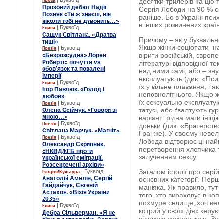
| Буквоїд
десятки трилерів на цю 
Проза
Прозовий дебют Надії
Сергія Лободи на 90 % с
Позняк «Ти ж знаєш, він
раніше. Бо в Україні псих
ніколи тобі не дзвонить…»
в інших розвинених країна
| Буквоїд
Книги
Сащук Світлана. «Дратва
Причому – як у буквальн
тиші»
Якщо жінки-соціопати н
| Буквоїд
Поезія
вірити російській, європ
«Безрозсудна» Лорен
Робертс: почуття vs
літературі відповідної т
обов’язок та повалені
над ними самі, або – зн
імперії
експлуатують (див. «Пси
| Буквоїд
Книги
їх у вільне плавання, і я
Ігор Павлюк. «Голод і
неповнолітнього. Якщо ж
любов»
їх сексуально експлуатую
| Буквоїд
Поезія
татусі, або ґвалтують гу
Олена Осійчук. «Говори зі
мною…»
варіант: рідна мати іні
| Буквоїд
Поезія
доньки (див. «Братерст
Світлана Марчук. «Магніт»
Гранже). У своєму невел
| Буквоїд
Поезія
Лобода відтворює ці най
Олександр Скрипник.
перетворення хлопчика та
«НКВД/КГБ проти
залученням сексу.
української еміграції.
Розсекречені архіви»
Загалом історії про сері
| Буквоїд
Історія/Культура
Анатолій Амелін, Сергій
основних категорії. Пер
Гайдайчук, Євгеній
маніяка. Як правило, тут
Астахов. «Візія України
того, хто вираховує в ко
2035»
похмуре селище, хоч вел
| Буквоїд
Книги
котрий у своїх діях керу
Дебра Сільверман. «Я не
відомою заморочкою. Заз