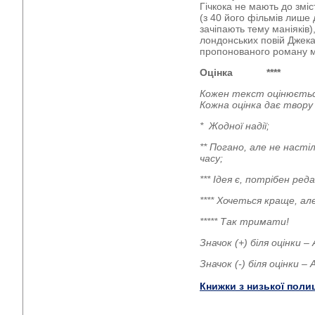
Гічкока не мають до змі
(з 40 його фільмів лише 
зачіпають тему маніяків)
лондонських повій Джека
пропонованого роману 
Оцінка
****
Кожен текст оцінюєтьс
Кожна оцінка дає твор
* Жодної надії;
** Погано, але не наст
часу;
*** Ідея є, потрібен р
**** Хочеться краще, а
***** Так тримати!
Значок (+) біля оцінки 
Значок (-) біля оцінки 
Книжки з низької поли