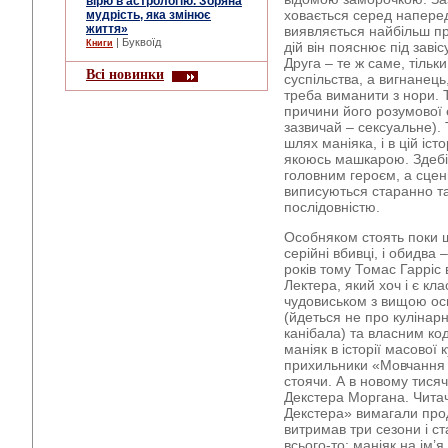
вірю в астрологію. Зоряна
ховається серед наперед
мудрість, яка змінює
життя»
виявляється найбільш п
| Буквоїд
Книги
дій він пояснює під завіс
Друга – те ж саме, тіль
Всі новинки
суспільства, а вигнанець,
треба виманити з нори. 
причини його розумової е
зазвичай – сексуальне).
шлях маніяка, і в цій іст
якоюсь машкарою. Здебіл
головним героєм, а сцен
виписуються старанно т
послідовністю.
Особняком стоять поки 
серійні вбивці, і обидва
років тому Томас Гарріс
Лектера, який хоч і є кл
чудовиськом з вищою ос
(йдеться не про кулінарн
канібала) та власним ко
маніяк в історії масової 
прихильники «Мовчання я
стоячи. А в новому тися
Декстера Моргана. Чита
Декстера» вимагали про
витримав три сезони і ст
всього-то: маніяк на ім’