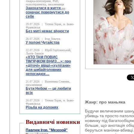
лікарка-психіатриня, PhD,
психотерапевтка, письменниця
Закохатися в життя —
означає повернутися до
себе
29.07.2026
|
Тетяна Торак, м. Івано-
Франківськ
Без миті немає вічности
26.07.2026
|
Ігор Зіньчук
У полоні Чугайстра
22.07.2026
|
Юрій Горблянський,
Львів–Зашків
«ХТО ТАМ ПОВИС
ТІМ’ЯЧКОМ ВНИЗ…»: про
«діточі» вірші-«хулігани»
для шибайголовних
непосидюх…
21.07.2026
|
Валентина Семеняк,
письменниця
Бути Небом ― це любити
всіх
20.07.2026
|
Тетяна Торак, м. Івано-
Жанр: про маньяка
Франківськ
Різьба на долонях
Будучи величезним шану
убивць та просто патоло
новинку під багатообіц
Видавничі новинки
більше, що анотація обіця
беруться маніяки-вбивці
Павлюк Ігор. "Мезозой"