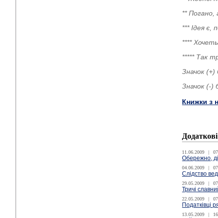
** Погано,
*** Ідея є
**** Хочет
***** Так 
Значок (+)
Значок (-)
Книжки з 
Додаткові
11.06.2009
|
07
Обережно, ді
04.06.2009
|
07
Слідство ве
29.05.2009
|
07
Тричі славн
22.05.2009
|
07
Податківці р
13.05.2009
|
16