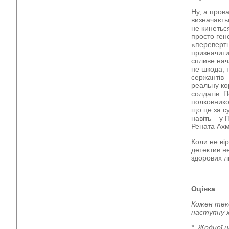
Ну, а прова
визначаєть
не кинеться
просто ген
«перевертн
призначити 
спливе нач
не шкода, т
сержантів 
реальну кор
солдатів. 
полковнико
що це за с
навіть – у 
Рената Ахме
Коли не ві
детектив н
здорових л
Оцінка
Кожен тек
наступну 
* Жодної н