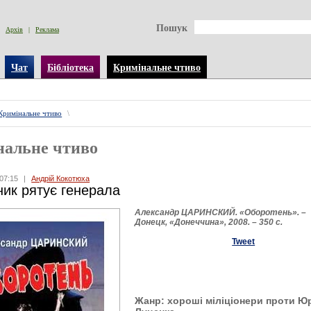
Пошук
Архів
|
Реклама
Чат
Бібліотека
Кримінальне чтиво
Кримінальне чтиво
\
нальне чтиво
07:15
|
Андрій Кокотюха
ик рятує генерала
Александр ЦАРИНСКИЙ. «Об
о
ротень». –
Донецк, «Донеччина», 2008. – 350 с.
Tweet
Жанр: хороші міліціонери проти Ю