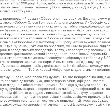
ерезіль») у 1990 році. Тобто, дебют прозаїка відбувся в 64 роки. З т
кримінальних романів, виданих у Ростові-на-Дону та Донецьку. Варто
ак само - варто уваги.
 пропонований роман «Оборотень» - це раритет. Десь на тому ж рі
 славою «Собор» Олеся Гончара. Аналогія доречна. У «Соборі» хор
виступали опонентами поганих комуністів. Тобто, передбачалося, щ
теж бувають хорошими і можуть грати «за нас». Якби центром конфл
 собор, тобто – культова релігійна споруда, а, наприклад, старий
аєток чи взагалі – корівник, «Собор» не мав би проблем із радянсь
к само в «Оборотне»: у листопаді 2005 року міліція виконує рознар
ВС Юрія Луценка, шукаючи по обласних, міських та районних відділ
арників серед високих посадовців. Тобто, «перевертнів у погонах». 
трапляє кришталево чесний і порядний генерал: інший, справжній
нь» скористався моментом і влаштував «підставу» з хабарем у $ 2
я чого генерал загримів на нари. А полковник, час від часу всує
Луценка, а заодно – всіх українських політиків, збирає команду для
о розслідування. Тобто, хороші міліціонери кидають виклик поганим
 якому 80 років, має право так думати. Те, що ненормально для, ска
ого прозаїка-детективщика, для ветерана війни, офіцера і взагалі –
вже людини є абсолютною нормою. Бо, якщо відкинути слабеньку
овну відсутність яскравих персонажів та лише один ефектний сюжетн
той – під фінал, то все одно лишається світлість розуму, вправне
словом, вміння динамічно розповідати навіть завідомо провальну іс
не розуміння того, що і з якою метою пишеться. Ці якості здебільшо
багатьох сучасних авторів, які годяться панові Царинсьому і в діти, і в