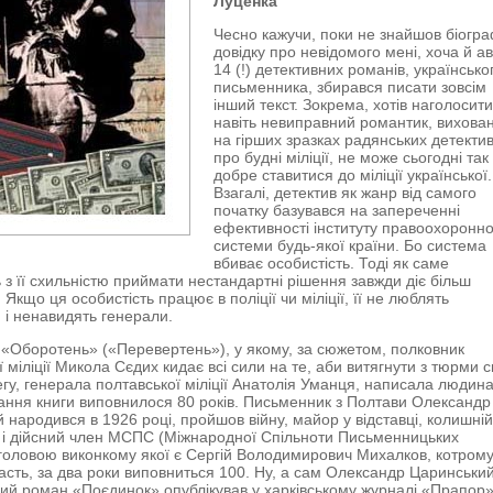
Луценка
Чесно кажучи, поки не знайшов біогра
довідку про невідомого мені, хоча й а
14 (!) детективних романів, українсько
письменника, збирався писати зовсім
інший текст. Зокрема, хотів наголосити
навіть невиправний романтик, вихова
на гірших зразках радянських детектив
про будні міліції, не може сьогодні так
добре ставитися до міліції української.
Взагалі, детектив як жанр від самого
початку базувався на запереченні
ефективності інституту правоохоронно
системи будь-якої країни. Бо система
вбиває особистість. Тоді як саме
ь з її схильністю приймати нестандартні рішення завжди діє більш
Якщо ця особистість працює в поліції чи міліції, її не люблять
 і ненавидять генерали.
«Оборотень» («Перевертень»), у якому, за сюжетом, полковник
 міліції Микола Сєдих кидає всі сили на те, аби витягнути з тюрми с
егу, генерала полтавської міліції Анатолія Уманця, написала людина
сання книги виповнилося 80 років. Письменник з Полтави Олександр
 народився в 1926 році, пройшов війну, майор у відставці, колишні
і дійсний член МСПС (Міжнародної Спільноти Письменницьких
 головою виконкому якої є Сергій Володимирович Михалков, котрому
асть, за два роки виповниться 100. Ну, а сам Олександр Царинський
ий роман «Поєдинок» опублікував у харківському журналі «Прапор