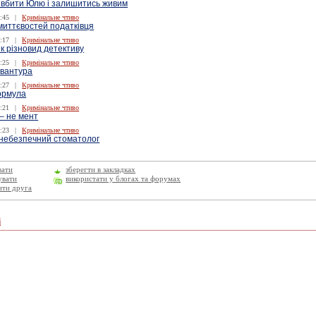
, вбити Юлю і залишитись живим
:45
|
Кримінальне чтиво
миттєвостей податківця
:17
|
Кримінальне чтиво
к різновид детективу
:25
|
Кримінальне чтиво
авантура
:27
|
Кримінальне чтиво
ормула
:21
|
Кримінальне чтиво
– не мент
:23
|
Кримінальне чтиво
 небезпечний стоматолог
вати
зберегти в закладках
увати
використати у блогах та форумах
ити друга
і