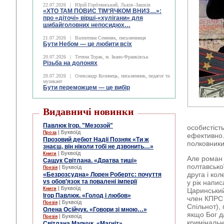
22.07.2026
|
Юрій Горблянський, Львів–Зашків
«ХТО ТАМ ПОВИС ТІМ’ЯЧКОМ ВНИЗ…»:
про «діточі» вірші-«хулігани» для
шибайголовних непосидюх…
21.07.2026
|
Валентина Семеняк, письменниця
Бути Небом ― це любити всіх
20.07.2026
|
Тетяна Торак, м. Івано-Франківськ
Різьба на долонях
20.07.2026
|
Олександр Козинець, письменник, педагог та
музикант
Бути переможцем — це вибір
Видавничі новинки
Павлюк Ігор. "Мезозой"
особистіст
| Буквоїд
Проза
ефективно. 
Прозовий дебют Надії Позняк «Ти ж
полковники
знаєш, він ніколи тобі не дзвонить…»
| Буквоїд
Книги
Але роман 
Сащук Світлана. «Дратва тиші»
полтавської
| Буквоїд
Поезія
друга і кол
«Безрозсудна» Лорен Робертс: почуття
vs обов’язок та повалені імперії
у рік напи
| Буквоїд
Книги
Царинський
Ігор Павлюк. «Голод і любов»
член КПРС 
| Буквоїд
Поезія
Спільнот),
Олена Осійчук. «Говори зі мною…»
якщо Бог д
| Буквоїд
Поезія
кримінальн
Світлана Марчук. «Магніт»