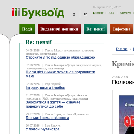
05 серпня 2026, 23:07
Експорт
|
RSS
|
Контакти
|
Події
Видавничі новинки
Re: цензії
Інфотека
Re: цензії
Головна
\
04.08.2026
|
Тетяна Мороз, письменниця, книжкова
оглядачка, бібліотекарка
Строкате літо під однією обкладинкою
Кримі
02.08.2026
|
Тетяна Іваніцька-Дячун лікарка-психіатриня,
психотерапевтка, письменниця
Після цієї книжки хочеться подзвонити
мамі
23.06.2009
|
Полковн
02.08.2026
|
Ігор Чорний
Інтриги, шпаги і любов
31.07.2026
|
Тетяна Іваніцька-Дячун, лікарка-
психіатриня, PhD, психотерапевтка, письменниця
Закохатися в життя — означає
повернутися до себе
29.07.2026
|
Тетяна Торак, м. Івано-Франківськ
Без миті немає вічности
26.07.2026
|
Ігор Зіньчук
У полоні Чугайстра