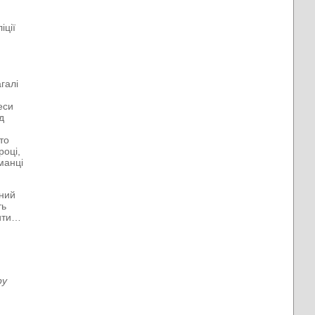
іції
м
галі
еси
д
то
році,
аманці
аний
ть
бити…
ру