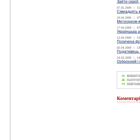
Зайти скарб
07.05.2009
|
15
Сімнадцять 
29.04.2009
|
07
Метеоризм я
17.04.2009
|
07
Україншька 
13.04.2009
|
13
Позичена ф
03.04.2009
|
13
Податківець 
24.03.2009
|
14
Озброєний і
коменту
роздрук
повідом
Коментар