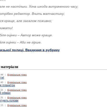
 але не настільки. Хоча шкода витраченого часу;
, потрібен редактор. Вчить матчастину;
ься краще, але загалом поживно;
тримати!
 біля оцінки – Автор може краще.
 біля оцінки – Аби не гірше.
низької полиці. Введення в рубрику
 матеріали
:44
|
Кримінальне чтиво
ти!
:43
|
Кримінальне чтиво
де планктон
:21
|
Кримінальне чтиво
ий обман
:31
|
Кримінальне чтиво
ятують голови
:15
|
Кримінальне чтиво