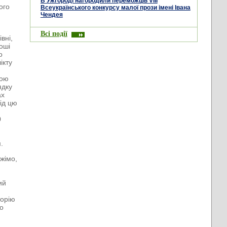
В Ужгороді нагородили переможців VIII
ого
Всеукраїнського конкурсу малої прози імені Івана
Чендея
Всі події
вні,
оші
о
ікту
кою
ядку
ах
Під цю
0
.
жімо,
ий
торію
го