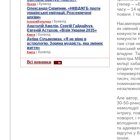
(тепер – «Б
| Буквоїд
Поезія
Олександр Скрипник. «НКВД/КГБ проти
часу – 14 
української еміграції. Розсекречені
поваги. І т
архіви»
| Буквоїд
Історія/Культура
Насамперед
Анатолій Амелін, Сергій Гайдайчук,
як овіяний
Євгеній Астахов. «Візія України 2035»
комуністи 
| Буквоїд
Книги
комуністи 
Дебра Сільверман. «Я не вірю в
там став не
астрологію. Зоряна мудрість, яка змінює
життя»
панський м
| Буквоїд
Книги
владою. Та
міністра М
Всі новинки
міліції хаб
роздачу по
«переверте
тисяч, післ
поминаючи 
незалежног
Але автор,
30-50-річн
немолодої 
інтригу, п
поворот, і 
володіння 
та адекват
відсутні у 
онуки.