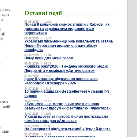
фічну
Останні події
втора
го
05.08.2026
|
11:26
Понад 8 мільйонів книжок згоріли у Харкові: як
:
допомогти українським видавництвам
відновитися
ний
ів
05.08.2026
|
11:17
Українські письменниці Інна Ковальчук та Тетяна
Череп-Пероганич видали спільну збірку
оповідань
05.08.2026
|
10:04
Чому вони для мене разом...
ї
05.08.2026
|
08:28
«Книжка року’2026» Тиждень книжкової моди:
Лідери літа у номінації «Дитяче свято»
04.08.2026
|
13:27
Ірину Шувалову відзначено норвезькою
нагородою Ordknappen 2026
31.07.2026
|
13:13
10 причин відвідати BestsellerFest у Львові 7-9
серпня
вого
30.07.2026
|
13:11
«Культура – це молот, яким кується нова
, якій
реальність»: підсумки фестивалю «Фронтера»
30.07.2026
|
13:08
й
У Києві вдруге за півтора місяця постраждала
сімейна книгарня «Альпака»
,
29.07.2026
|
10:07
На Закарпатті відбувся сьомий «Чендей-фест»
 свій
23.07.2026
|
08:09
»