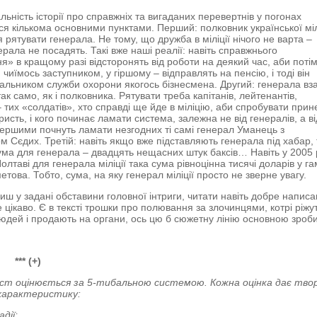
льність історії про справжніх та вигаданих перевертнів у погонах
ся кількома основними пунктами. Перший: полковник української міл
 рятувати генерала. Не тому, що дружба в міліції нічого не варта –
ерала не посадять. Такі вже наші реалії: навіть справжнього
я» в кращому разі відсторонять від роботи на деякий час, аби поті
чиїмось заступником, у гіршому – відправлять на пенсію, і тоді він
альником служби охорони якогось бізнесмена. Другий: генерала вза
ак само, як і полковника. Рятувати треба капітанів, лейтенантів,
– тих «солдатів», хто справді ще йде в міліцію, аби спробувати прин
исть, і кого починає ламати система, залежна не від генералів, а ві
Першими почнуть ламати незгодних ті самі генерал Уманець з
м Сєдих. Третій: навіть якщо вже підставляють генерала під хабар, 
ума для генерала – двадцять нещасних штук баксів… Навіть у 2005 
Полтаві для генерала міліції така сума рівноцінна тисячі доларів у г
това. Тобто, сума, на яку генерал міліції просто не зверне увагу.
риш у задані обставини головної інтриги, читати навіть добре напис
е цікаво. Є в тексті трошки про полювання за злочинцями, котрі ріжу
юдей і продають на органи, ось цю б сюжетну лінію основною зро
*** (+)
ст оцінюється за 5-тибальною системою. Кожна оцінка дає тво
характеристику:
адії;