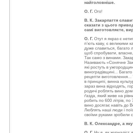
найголовніше.
О. Г.
Ого!
В. К. Закарпаття слав
сказати з цього приво
самі виготовляєте, ви
О. Г.
Отут я якраз є нети
п’ють каву, є великими 
дуже славиться, багато
щоб спробувати, власне, 
Так само з винами. Закар
Називають «Сонячне Зак
які ростуть в ужгородщин
виноградівщині... Багато 
рецепти виготовлення... Т
в принципі, винна культ
зараз вина відходять, гор
родичі роблять вино дом
ґазда, який живе на рівн
робить по 600 літрів, по 
вино досягає навіть до 
Люблять наші люди і поїс
своїми руками зробили с
В. К. Олександре, а як
О. Г.
Ну я, як журналіст, 