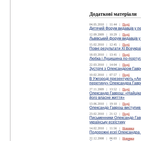
Додаткові матеріали
04.05.2010
|
11:44
|
Події
Дитячий Форум видавців у п
12.09.2009
|
10:29
|
Події
Львівський форум видавців 
15.02.2010
|
12:45
|
Події
Повні результати XІ Всеукра
18.03.2010
|
13:41
|
Події
Любка і Луцишина по-португа
22.03.2010
|
14:04
|
Події
Зустрічі з Олександром Гавр
10.02.2010
|
07:57
|
Події
В Ужгороді презентують «Ан
перетину» Олександра Гав
27.11.2009
|
13:52
|
Події
Олександр Гаврош: «Найціка
його власне життя»
13.06.2010
|
19:10
|
Події
Олександр Гаврош виступив 
23.02.2010
|
21:12
|
Події
Письменники Олександр Гав
українську есеїстику
14.02.2010
|
11:56
|
Новинки
Подорожні есеї Олександра
22.12.2008
|
06:03
|
Новинки