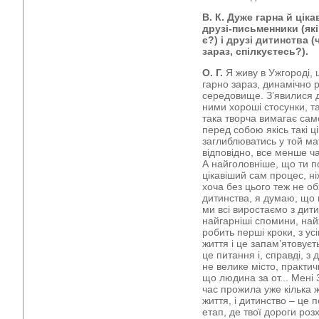
В. К. Дуже гарна й ціка
друзі-письменники (які
є?) і друзі дитинства 
зараз, спілкуєтесь?).
О. Г.
Я живу в Ужгороді, 
гарно зараз, динамічно 
середовище. З’явилися д
ними хороші стосунки, та
така творча вимагає сам
перед собою якісь такі ці
заглиблюватись у той мат
відповідно, все менше ча
А найголовніше, що ти 
цікавіший сам процес, ні
хоча без цього теж не о
дитинства, я думаю, що 
ми всі виростаємо з дити
найгарніші спомини, най
робить перші кроки, з усі
життя і це запам’ятовуєт
це питання і, справді, з
не велике місто, практи
що людина за от... Мені 
час прожила уже кілька жи
життя, і дитинство – це 
етап, де твої дороги роз