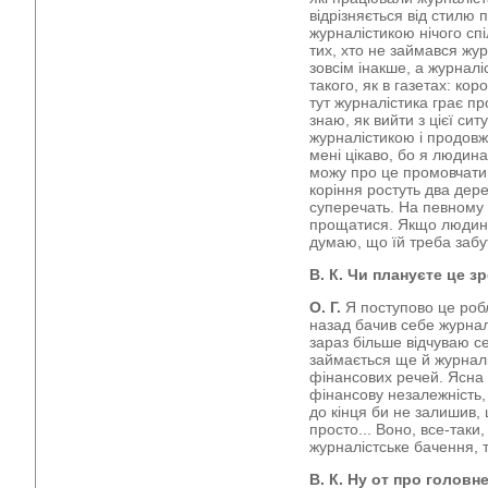
відрізняється від стилю 
журналістикою нічого спі
тих, хто не займався жур
зовсім інакше, а журналі
такого, як в газетах: коро
тут журналістика грає пр
знаю, як вийти з цієї сит
журналістикою і продовж
мені цікаво, бо я людина
можу про це промовчати.
коріння ростуть два дере
суперечать. На певному 
прощатися. Якщо людина
думаю, що їй треба забу
В. К. Чи плануєте це з
О. Г.
Я поступово це робл
назад бачив себе журналі
зараз більше відчуваю с
займається ще й журналі
фінансових речей. Ясна р
фінансову незалежність, 
до кінця би не залишив,
просто... Воно, все-таки
журналістське бачення, т
В. К. Ну от про головн