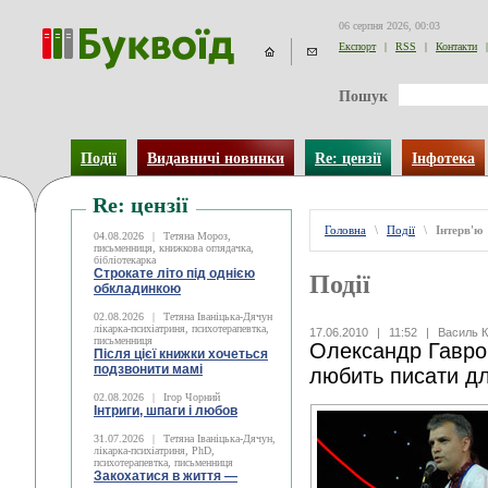
06 серпня 2026, 00:03
Експорт
|
RSS
|
Контакти
|
Пошук
Події
Видавничі новинки
Re: цензії
Інфотека
Re: цензії
Головна
\
Події
\
Інтерв'ю
04.08.2026
|
Тетяна Мороз,
письменниця, книжкова оглядачка,
бібліотекарка
Строкате літо під однією
Події
обкладинкою
02.08.2026
|
Тетяна Іваніцька-Дячун
лікарка-психіатриня, психотерапевтка,
17.06.2010
|
11:52
|
Василь К
письменниця
Олександр Гавро
Після цієї книжки хочеться
подзвонити мамі
любить писати д
02.08.2026
|
Ігор Чорний
Інтриги, шпаги і любов
31.07.2026
|
Тетяна Іваніцька-Дячун,
лікарка-психіатриня, PhD,
психотерапевтка, письменниця
Закохатися в життя —