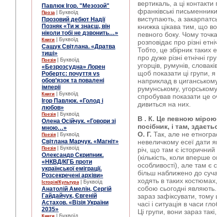
вертикаль, а ці контакти 
Павлюк Ігор. "Мезозой"
франківські письменники
| Буквоїд
Проза
виступають, а закарпатсь
Прозовий дебют Надії
Позняк «Ти ж знаєш, він
книжка цікава тим, що во
ніколи тобі не дзвонить…»
певного боку. Чому точк
| Буквоїд
Книги
розповідає про різні етні
Сащук Світлана. «Дратва
Тобто, це збірник таких 
тиші»
про дуже різні етнічні гр
| Буквоїд
Поезія
угорців, румунів, словакі
«Безрозсудна» Лорен
щоб показати ці групи, я
Робертс: почуття vs
обов’язок та повалені
наприклад в циганському 
імперії
румунському, угорському
| Буквоїд
Книги
спробував показати це о
Ігор Павлюк. «Голод і
дивиться на них.
любов»
| Буквоїд
Поезія
В . К. Це певною міро
Олена Осійчук. «Говори зі
посібник, і там, здаєт
мною…»
О. Г.
Так, але не етногра
| Буквоїд
Поезія
Світлана Марчук. «Магніт»
невеличкому есеї дати як
| Буквоїд
Поезія
річ, що там є історичний 
Олександр Скрипник.
(кількість, коли вперше 
«НКВД/КГБ проти
особливості), але там є с
української еміграції.
більш наближено до суча
Розсекречені архіви»
ходять в таких костюмах, 
| Буквоїд
Історія/Культура
собою сьогодні являють. 
Анатолій Амелін, Сергій
Гайдайчук, Євгеній
зараз зафіксувати, том
Астахов. «Візія України
часі і ситуація в часи гл
2035»
Ці групи, вони зараз так
| Буквоїд
Книги