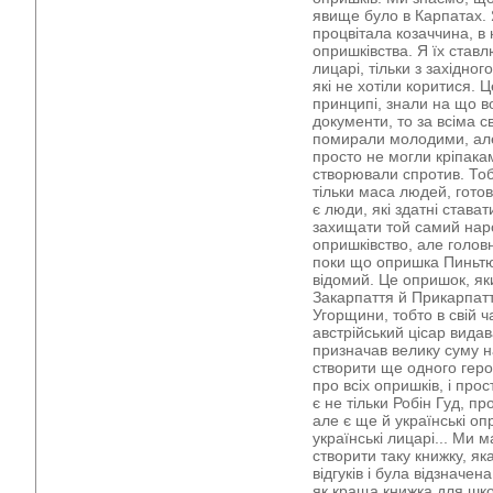
явище було в Карпатах. Я
процвітала козаччина, в н
опришківства. Я їх ставл
лицарі, тільки з західног
які не хотіли коритися. 
принципі, знали на що во
документи, то за всіма 
помирали молодими, але 
просто не могли кріпакам
створювали спротив. Тоб
тільки маса людей, гото
є люди, які здатні става
захищати той самий нар
опришківство, але голов
поки що опришка Пиньтю,
відомий. Це опришок, яки
Закарпаття й Прикарпаття
Угорщини, тобто в свій ч
австрійський цісар видав
призначав велику суму н
створити ще одного геро
про всіх опришків, і прос
є не тільки Робін Гуд, п
але є ще й українські оп
українські лицарі... Ми м
створити таку книжку, я
відгуків і була відзначе
як краща книжка для шко