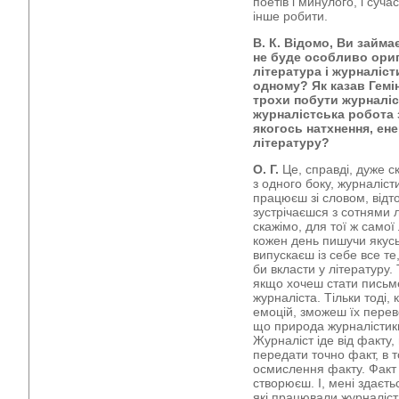
поетів і минулого, і суча
інше робити.
В. К. Відомо, Ви займ
не буде особливо ориг
література і журналіс
одному? Як казав Гемі
трохи побути журналіс
журналістська робота 
якогось натхнення, енер
літературу?
О. Г.
Це, справді, дуже с
з одного боку, журналіст
працюєш зі словом, відт
зустрічаєшся з сотнями 
скажімо, для тої ж самої 
кожен день пишучи якусь
випускаєш із себе все те
би вкласти у літературу.
якщо хочеш стати письме
журналіста. Тільки тоді,
емоцій, зможеш їх переве
що природа журналістики
Журналіст іде від факту,
передати точно факт, в т
осмислення факту. Факт 
створюєш. І, мені здаєть
які працювали журналіс