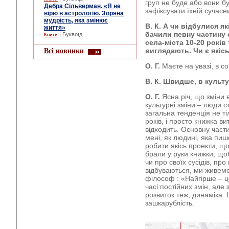
груп не буде або вони бу
Дебра Сільверман. «Я не
зафіксувати їхній сучасн
вірю в астрологію. Зоряна
мудрість, яка змінює
В. К. А чи відбулися як
життя»
бачили певну частину с
| Буквоїд
Книги
села-міста 10-20 років 
Всі новинки
виглядають. Чи є якісь
О. Г.
Маєте на увазі, в с
В. К. Швидше, в культ
О. Г.
Ясна річ, що зміни 
культурні зміни – люди 
загальна тенденція не ті
років, і просто книжка ви
відходить. Основну част
мені, як людині, яка пи
робити якісь проекти, щ
брали у руки книжки, що
чи про своїх сусідів, пр
відбуваються, ми живемо
філософ : «Найгірше – це
часі постійних змін, але 
розвиток теж, динаміка. 
зашкарублість.