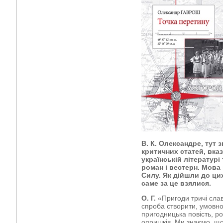
В. К. Олександре, тут 
критичних статей, вка
українській літературі
роман і вестерн. Мова
Силу. Як дійшли до цих
саме за це взялися.
О. Г.
«Пригоди тричі слав
спроба створити, умовно
пригодницька повість, р
опришків. Ми знаємо, що