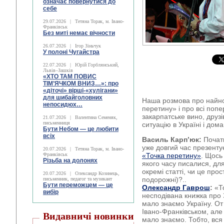
означає повернутися до
себе
29.07.2026
|
Тетяна Торак, м. Івано-
Франківськ
Без миті немає вічности
26.07.2026
|
Ігор Зіньчук
У полоні Чугайстра
22.07.2026
|
Юрій Горблянський,
Львів–Зашків
«ХТО ТАМ ПОВИС
ТІМ’ЯЧКОМ ВНИЗ…»: про
«діточі» вірші-«хулігани»
для шибайголовних
Наша розмова про найнов
непосидюх…
перетину» і про всі попе
закарпатське вино, друзі
21.07.2026
|
Валентина Семеняк,
письменниця
ситуацію в Україні і дом
Бути Небом ― це любити
всіх
Василь Карп’юк:
Почати
уже довгий час презентує
20.07.2026
|
Тетяна Торак, м. Івано-
Франківськ
«Точка перетину»
. Щось 
Різьба на долонях
якого часу писалися, для
окремі статті, чи це про
20.07.2026
|
Олександр Козинець,
подорожні)?..
письменник, педагог та музикант
Бути переможцем — це
Олександр Гаврош
:
«То
вибір
несподівана книжка про 
мало знаємо Україну. От
Івано-Франківськом, ал
Видавничі новинки
мало знаємо. Тобто, вся 