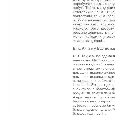
перебувати в різних сит
побуті. Тобто, можу їсти
категорично не їм. Якщо 
пригостили, те й їм. Кол
готувати на вечір, то ма
важко сказати. Люблю св
масного. Тобто, здорову
розумна доцільність і по
мене, як людини, у всьому
часопроводженні...
В. К. А чи є у Вас дом
О. Г.
Так, є в нас вдома ч
елегантна. Ми її найшли
маленькою, і ми її взяли 
є повноправним членом н
домашня тварина змінює 
домашня тварина, люди б
вони краще сприймають і
інший світ. Якщо людина 
значить вона багатовимі
розуміння, тому я всім 
А враховуючи, що в Україн
безпритульних тварин, т
себе, то і проблеми би у
більш людське начало. М
більше людяності...