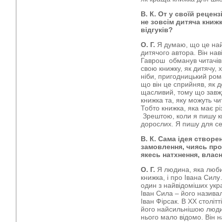
В. К. От у своїй реценз
не зовсім дитяча книжк
відгуків?
О. Г.
Я думаю, що це най
дитячого автора. Він нав
Гаврош обманув читачів, 
свою книжку, як дитячу, 
ніби, пригодницький ром
що він це сприйняв, як д
щасливий, тому що завж
книжка та, яку можуть чи
Тобто книжка, яка має р
Зрештою, коли я пишу кни
дорослих. Я пишу для се
В. К. Сама ідея створе
замовлення, чиясь проп
якесь натхнення, власн
О. Г.
Я людина, яка любит
книжка, і про Івана Сил
один з найвідоміших укра
Іван Сила – його називал
Іван Фірсак. В ХХ століт
його найсильнішою людин
нього мало відомо. Він н