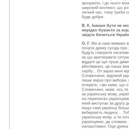
зрозуміло, і до нього мо
широкий контекст, що роз
легкий час, тому треба с
буде добре.
В. К. Інакше бути не мо
нерідко буваєте за кор
звідти бачиться Украї
О. Г.
Ми ж самі живемо в 
почути думку сусіда про 
будуть говорити негативн
за що критикувати ситуаці
віддалі це ще гірше диви
вболіваємо, це наша зем
сербу... От зараз мені в
Словаччини, відомий укра
пише якраз про вибори, 
інтерв’ю, і він каже, що
Словаччині, каже, ось ти
за українську мову, укра
на переписах українцями
який виступає за другу д
якщо самі українці біль
вибирають людину… Тобт
українську мову, а ти х
українцями, де словаки, 
налаштовані. Оце думка 