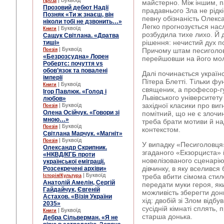
| Буквоїд
Проза
майстерно. Між іншим, п
Прозовий дебют Надії
прадавнього Зла не рідкі
Позняк «Ти ж знаєш, він
певну обізнаність Олекс
ніколи тобі не дзвонить…»
Легко прогнозується нас
| Буквоїд
Книги
розбудила тихе лихо. Й 
Сащук Світлана. «Дратва
рішення: нечистий дух п
тиші»
| Буквоїд
Причому штам песиголов
Поезія
«Безрозсудна» Лорен
перейшовши на його мол
Робертс: почуття vs
обов’язок та повалені
Далі починається україн
імперії
Пітера Блетті. Тільки фу
| Буквоїд
Книги
священик, а професор-г
Ігор Павлюк. «Голод і
Львівського університету
любов»
західної класики про ви
| Буквоїд
Поезія
Олена Осійчук. «Говори зі
помітний, що не є злочи
мною…»
треба брати мотиви й на
| Буквоїд
Поезія
контекстом.
Світлана Марчук. «Магніт»
| Буквоїд
Поезія
У випадку «Песиголовця»
Олександр Скрипник.
згаданого «Екзорциста»
«НКВД/КГБ проти
новелізованого сценарі
української еміграції.
дівчинку, в яку вселився 
Розсекречені архіви»
| Буквоїд
треба вбити сімома стил
Історія/Культура
Анатолій Амелін, Сергій
передати муки героя, як
Гайдайчук, Євгеній
можливість зберегти дон
Астахов. «Візія України
хід: двобій зі Злом відб
2035»
сусідній кімнаті сплять,
| Буквоїд
Книги
старша донька.
Дебра Сільверман. «Я не