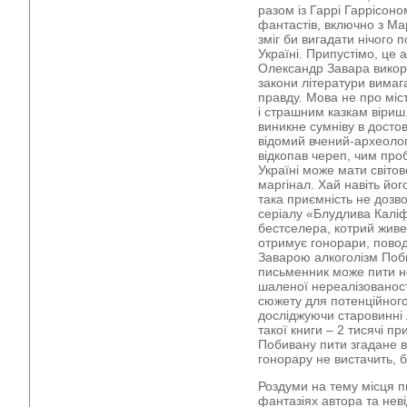
разом із Гаррі Гаррісоно
фантастів, включно з М
зміг би вигадати нічого 
Україні. Припустімо, це 
Олександр Завара викори
закони літератури вимаг
правду. Мова не про міс
і страшним казкам віриш. 
виникне сумніву в достов
відомий вчений-археолог 
відкопав череп, чим про
Україні може мати світо
маргінал. Хай навіть йо
така приємність не дозв
серіалу «Блудлива Калі
бестселера, котрий живе
отримує гонорари, повод
Заварою алкоголізм Поб
письменник може пити не 
шаленої нереалізованост
сюжету для потенційного
досліджуючи старовинні
такої книги – 2 тисячі пр
Побивану пити згадане в 
гонорару не вистачить, 
Роздуми на тему місця п
фантазіях автора та нев