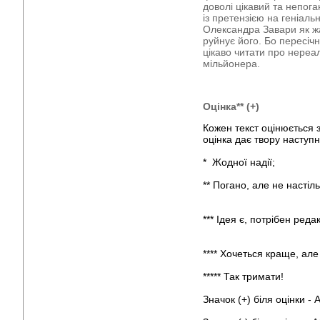
доволі цікавий та непог
із претензією на геніаль
Олександра Завари як жа
руйнує його. Бо пересічн
цікаво читати про нереал
мільйонера.
Оцінка** (+)
Кожен текст оцінюється
оцінка дає твору н
* Жодної над
** Погано, але не настіл
*** Ідея є, потрібен ред
**** Хочеться кращ
***** Так трим
Значок (+) біля оці