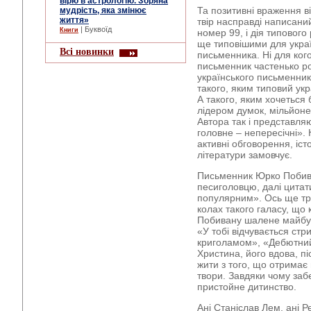
вірю в астрологію. Зоряна
Та позитивні враження в
мудрість, яка змінює
життя»
твір насправді написаний
| Буквоїд
Книги
номер 99, і дія типового
ще типовішими для украї
Всі новинки
письменника. Ні для кого
письменник частенько ро
українського письменник
такого, яким типовий укр
А такого, яким хочеться 
лідером думок, мільйоне
Автора так і представля
головне – непересічні». 
активні обговорення, іст
літератури замовчує.
Письменник Юрко Побива
песиголовцю, далі цитат
популярним». Ось ще тр
колах такого галасу, що
Побивану шалене майбут
«У тобі відчувається ст
криголамом», «Дебютний
Христина, його вдова, п
жити з того, що отримає 
твори. Завдяки чому за
пристойне дитинство.
Ані Станіслав Лем, ані Р