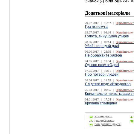
Значок (-) біля оцінки - 
Додаткові матеріали
29.07.2017
|
16:42
|
Кримінальне 
Гра як покута
19.07.2017
|
09:16
|
Кримінальне 
Голота, винущувач упирів
28.06.2017
|
07:14
|
Кримінальне 
Убий і передай далі
06.06.2017
|
23:05
|
Кримінальне 
Не ображайте хакера
24.05.2017
|
17:34
|
Кримінальне 
Одного разу в Одесі
07.05.2017
|
10:11
|
Кримінальне 
Про потвор і людей
26.04.2017
|
11:59
|
Кримінальне 
Слідство веде літредактор
25.03.2017
|
09:55
|
Кримінальне 
Кримінальне чтиво: краще з
04.01.2017
|
17:24
|
Кримінальне 
Кривава спадщина
коментувати
роздрукувати
повідомити друга