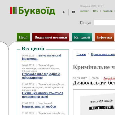
06 серпня 2026, 23:21
Експорт
|
RSS
|
Контакти
|
Пошук
Події
Видавничі новинки
Re: цензії
Інфотека
Re: цензії
Головна
\
Кримінальне чтиво
06.08.2026
|
Віктор Палинський
Іноземець
Кримінальне 
04.08.2026
|
Тетяна Мороз,
письменниця, книжкова оглядачка,
бібліотекарка
Строкате літо під однією
обкладинкою
05.09.2017
|
09:06
|
Андрій К
Диявольський бе
02.08.2026
|
Тетяна Іваніцька-Дячун
лікарка-психіатриня, психотерапевтка,
письменниця
Після цієї книжки хочеться
подзвонити мамі
02.08.2026
|
Ігор Чорний
Інтриги, шпаги і любов
31.07.2026
|
Тетяна Іваніцька-Дячун,