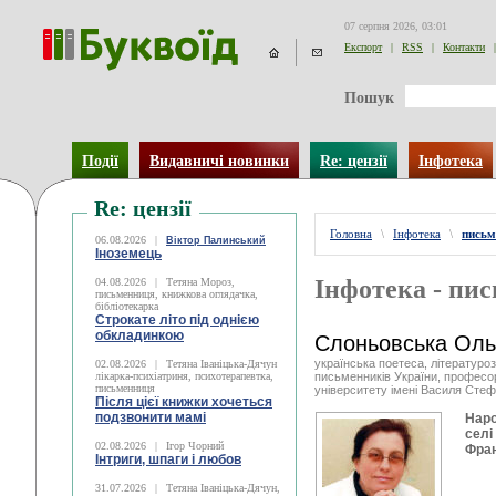
07 серпня 2026, 03:01
Експорт
|
RSS
|
Контакти
|
Пошук
Події
Видавничі новинки
Re: цензії
Інфотека
Re: цензії
Головна
\
Інфотека
\
письм
06.08.2026
|
Віктор Палинський
Іноземець
Інфотека - пи
04.08.2026
|
Тетяна Мороз,
письменниця, книжкова оглядачка,
бібліотекарка
Строкате літо під однією
обкладинкою
Слоньовська Оль
українська поетеса, літературо
02.08.2026
|
Тетяна Іваніцька-Дячун
лікарка-психіатриня, психотерапевтка,
письменників України, професо
письменниця
університету імені Василя Сте
Після цієї книжки хочеться
подзвонити мамі
Наро
селі
02.08.2026
|
Ігор Чорний
Фран
Інтриги, шпаги і любов
31.07.2026
|
Тетяна Іваніцька-Дячун,