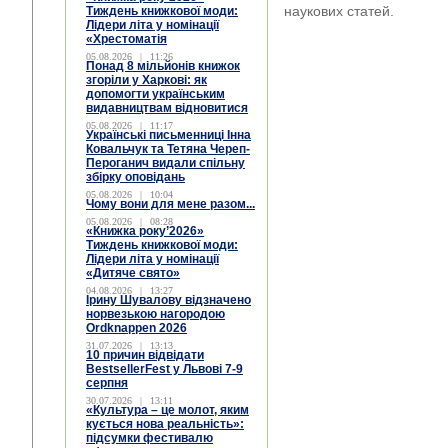
наукових статей.
Тиждень книжкової моди:
Лідери літа у номінації
«Хрестоматія
05.08.2026
|
11:26
Понад 8 мільйонів книжок
згоріли у Харкові: як
допомогти українським
видавництвам відновитися
05.08.2026
|
11:17
Українські письменниці Інна
Ковальчук та Тетяна Череп-
Пероганич видали спільну
збірку оповідань
05.08.2026
|
10:04
Чому вони для мене разом...
05.08.2026
|
08:28
«Книжка року’2026»
Тиждень книжкової моди:
Лідери літа у номінації
«Дитяче свято»
04.08.2026
|
13:27
Ірину Шувалову відзначено
норвезькою нагородою
Ordknappen 2026
31.07.2026
|
13:13
10 причин відвідати
BestsellerFest у Львові 7-9
серпня
30.07.2026
|
13:11
«Культура – це молот, яким
кується нова реальність»:
підсумки фестивалю