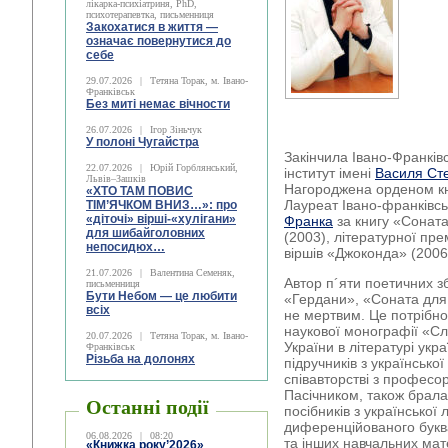
лікарка-психіатриня, PhD,
психотерапевтка, письменниця
Закохатися в життя —
означає повернутися до
себе
29.07.2026
|
Тетяна Торак, м. Івано-
Франківськ
Без миті немає вічности
26.07.2026
|
Ігор Зіньчук
У полоні Чугайстра
Закінчила Івано-Франків
22.07.2026
|
Юрій Горблянський,
інститут імені
Василя Ст
Львів–Зашків
Нагороджена орденом кня
«ХТО ТАМ ПОВИС
Лауреат Івано-франківськ
ТІМ’ЯЧКОМ ВНИЗ…»: про
«діточі» вірші-«хулігани»
Франка
за книгу «Соната
для шибайголовних
(2003), літературної пре
непосидюх…
віршів «Джоконда» (2006
21.07.2026
|
Валентина Семеняк,
Автор п´яти поетичних зб
письменниця
Бути Небом ― це любити
«Гердани», «Соната для 
всіх
не мертвим. Це потрібно
наукової монографії «С
20.07.2026
|
Тетяна Торак, м. Івано-
України в літературі укр
Франківськ
Різьба на долонях
підручників з української
співавторстві з профес
Пасічником, також брала
Останні події
посібників з української л
диференційованого букв
06.08.2026
|
08:20
та інших навчальних мат
«Книжка року’2026»