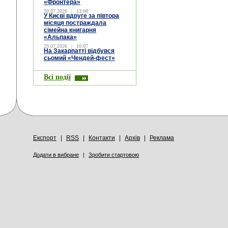
«Фронтера»
30.07.2026
|
13:08
У Києві вдруге за півтора
місяця постраждала
сімейна книгарня
«Альпака»
29.07.2026
|
10:07
На Закарпатті відбувся
сьомий «Чендей-фест»
Всі події
Експорт
|
RSS
|
Контакти
|
Архів
|
Реклама
Додати в вибране
|
Зробити стартовою