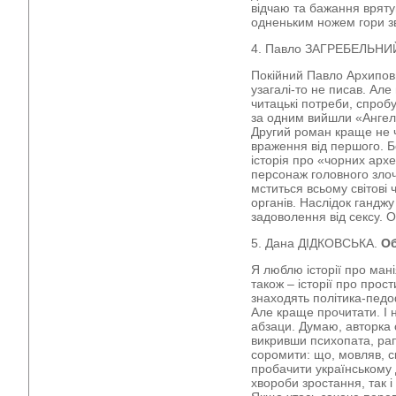
відчаю та бажання вряту
одненьким ножем гори з
4. Павло ЗАГРЕБЕЛЬНИ
Покійний Павло Архипов
узагалі-то не писав. Але
читацькі потреби, спробу
за одним вийшли «Ангель
Другий роман краще не ч
враження від першого. Б
історія про «чорних архе
персонаж головного злоч
мститься всьому світові 
органів. Наслідок гандж
задоволення від сексу. 
5. Дана ДІДКОВСЬКА.
Об
Я люблю історії про манія
також – історії про прос
знаходять політика-педо
Але краще прочитати. І н
абзаци. Думаю, авторка с
викривши психопата, рап
соромити: що, мовляв, 
пробачити українському 
хвороби зростання, так і