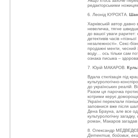
Якщо хтось захоче перев
редакторськими ножиця
6. Леонід КУРОХТА.
Шан
Харківській автор давно 
невеличка, тягне швидше
до вашої уваги раритет: 
детективів часів «пізньо
незалежності». Секс-бізн
продажні менти, чесний 
воду… ось тільки сам по
ознака письма – здоров
7. Юрій МАКАРОВ.
Куль
Вдала стилізація під кра
культурологічно-конспір
до українських реалій. В
Разом ця парочка проти
котрими керує доморощен
Україні переклали пізні
заповнися вже після шал
Дена Брауна, але все од
культурологічну загадку,
роман, Макаров загада
8. Олександр МЕДВЕДЄ
Детектив, бойовик, ек