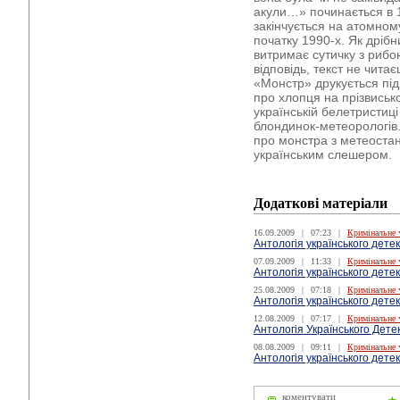
акули…» починається в 1
закінчується на атомном
початку 1990-х. Як дрібн
витримає сутичку з рибо
відповідь, текст не чита
«Монстр» друкується під
про хлопця на прізвиськ
українській белетристиц
блондинок-метеорологів. 
про монстра з метеостан
українським слешером.
Додаткові матеріали
16.09.2009
|
07:23
|
Кримінальне 
Антологія українського детек
07.09.2009
|
11:33
|
Кримінальне 
Антологія українського детек
25.08.2009
|
07:18
|
Кримінальне 
Антологія українського детек
12.08.2009
|
07:17
|
Кримінальне 
Антологія Українського Дете
08.08.2009
|
09:11
|
Кримінальне 
Антологія українського детек
коментувати