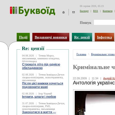
06 серпня 2026, 05:23
Експорт
|
RSS
|
Контакти
|
Пошук
Події
Видавничі новинки
Re: цензії
Інфотека
Re: цензії
Головна
\
Кримінальне чтиво
04.08.2026
|
Тетяна Мороз,
письменниця, книжкова оглядачка,
бібліотекарка
Строкате літо під однією
Кримінальне 
обкладинкою
02.08.2026
|
Тетяна Іваніцька-Дячун
лікарка-психіатриня, психотерапевтка,
22.09.2009
|
11:34
|
Андрій К
письменниця
Антологія україн
Після цієї книжки хочеться
подзвонити мамі
02.08.2026
|
Ігор Чорний
Інтриги, шпаги і любов
31.07.2026
|
Тетяна Іваніцька-Дячун,
лікарка-психіатриня, PhD,
психотерапевтка, письменниця
Закохатися в життя —