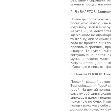
реальними справами, які
можна в процесі читання
2. Ян ВАЛЕТОВ.
Залиши
Роман дніпропетровськог
російською мовою, і це 
котрі вирушили в тиху бу
не українці за менталіте
здебільшого не авантюр
та люльку, аби закурити 
вода не пронесе вниз по 
правильно зроблять, пр
швидше. Та й українські 
сексуально ненаситні, як
мужчини, власне, мають
Кажуть, автор цього ром
«Остаться в живых» - ф
3. Олексій ВОЛКОВ.
Вик
Перший і кращий роман 
Тернопільщини. Герой н
герой. На другий погляд
самому собі дивні видінн
вирушає в далеку подоро
приємною не буде. Навіт
чоловік виколупує себе з
допомогою ножа, ми бачи