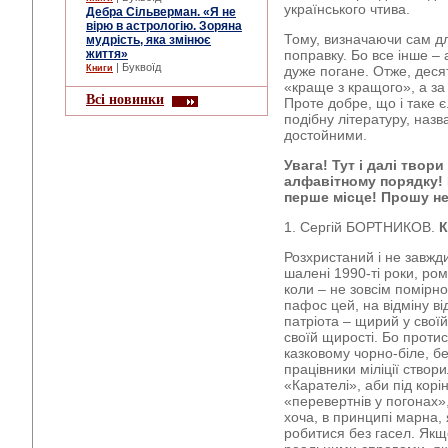
українського чтива.
Дебра Сільверман. «Я не
вірю в астрологію. Зоряна
Тому, визначаючи сам д
мудрість, яка змінює
життя»
поправку. Бо все інше – 
| Буквоїд
Книги
дуже погане. Отже, деся
«краще з кращого», а за
Всі новинки
Проте добре, що і таке є
подібну літературу, назв
достойними.
Увага! Тут і далі твор
алфавітному порядку!
перше місце! Прошу не
1. Сергій БОРТНИКОВ.
К
Розхристаний і не завжди
шалені 1990-ті роки, ром
коли – не зовсім помірн
пафос цей, на відміну в
патріота – щирий у своїй 
своїй щирості. Бо протис
казковому чорно-біле, бе
працівники міліції створ
«Карателі», аби під кор
«перевертнів у погонах»,
хоча, в принципі марна, 
робитися без гасел. Якщ