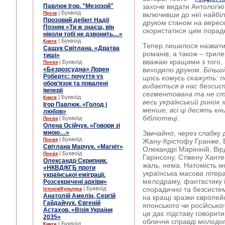
Павлюк Ігор. "Мезозой"
захоче видати Антологію
| Буквоїд
Проза
включивши до неї найбіл
Прозовий дебют Надії
друком станом на верес
Позняк «Ти ж знаєш, він
скористатися цим порад
ніколи тобі не дзвонить…»
| Буквоїд
Книги
Тепер лишилося назвати
Сащук Світлана. «Дратва
романів, а також – трилер
тиші»
вважаю кращими з того, 
| Буквоїд
Поезія
«Безрозсудна» Лорен
виходило друком.
Більші
Робертс: почуття vs
щось комусь скажуть: п
обов’язок та повалені
видається в нас безси
імперії
сегментована та не стр
| Буквоїд
Книги
весь український ринок
Ігор Павлюк. «Голод і
менше, всі ці десять кн
любов»
бібліотеці.
| Буквоїд
Поезія
Олена Осійчук. «Говори зі
мною…»
Звичайно, через слабку 
| Буквоїд
Поезія
Жану-Крістофу Гранже, 
Світлана Марчук. «Магніт»
Олекандрі Марініній, Вір
| Буквоїд
Поезія
Гарінсону, Стівену Ханте
Олександр Скрипник.
жаль, нема. Натомість м
«НКВД/КГБ проти
українська масова літер
української еміграції.
мелодраму, фантастику і
Розсекречені архіви»
| Буквоїд
спорадично та безсистем
Історія/Культура
Анатолій Амелін, Сергій
на кращі зразки європей
Гайдайчук, Євгеній
японського чи російськог
Астахов. «Візія України
це дає підставу говорити
2035»
обличчя справді молодог
| Буквоїд
Книги