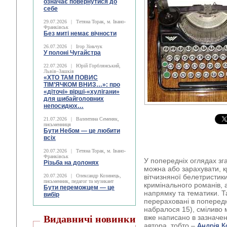
означає повернутися до
себе
29.07.2026
|
Тетяна Торак, м. Івано-
Франківськ
Без миті немає вічности
26.07.2026
|
Ігор Зіньчук
У полоні Чугайстра
22.07.2026
|
Юрій Горблянський,
Львів–Зашків
«ХТО ТАМ ПОВИС
ТІМ’ЯЧКОМ ВНИЗ…»: про
«діточі» вірші-«хулігани»
для шибайголовних
непосидюх…
21.07.2026
|
Валентина Семеняк,
письменниця
Бути Небом ― це любити
всіх
20.07.2026
|
Тетяна Торак, м. Івано-
Франківськ
У попередніх оглядах зг
Різьба на долонях
можна або зарахувати, к
20.07.2026
|
Олександр Козинець,
вітчизняної белетристики
письменник, педагог та музикант
кримінального романів, 
Бути переможцем — це
напрямку та тематики. Та
вибір
перераховані в попередні
набралося 15), сміливо 
Видавничі новинки
вже написано в зазначен
автора, тобто –
Андрія К