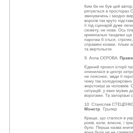
Ким би не був цей автор,
рятуються в просторах 
звинувачень і заодно ви
ворогів так круто підста
її під сценарій дуже лег
сюжету, не нова. Ось тіль
кримінальні тандеми ще 
парочка б`ється, стріля
справжні козаки, тільки 
та вертольоти.
9. Алла СЄРОВА.
Прави
Єдиний прокол історії пр
опинилася в центрі хитр
не пояснює, звіди її геро
чому так холоднокровно 
жорстокіші за чоловіків.
ситуацій, у яких мужик 
ворогами. Та запорізькі 
10. Станіслав СТЕЦЕНК
Монстр
.
Трилер
Краще, що сталося в укр
років, коли, власне, і тр
було. Перша назва книги
вона була чи не самвида