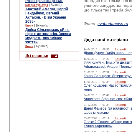
порадив би. Тільки в «По
Розсекречені архіви»
| Буквоїд
уявного занудаства перші
Історія/Культура
Анатолій Амелін, Сергій
що тільки так і треба бул
Гайдайчук, Євгеній
Астахов. «Візія України
2035»
Фото:
svobodanews.ru
| Буквоїд
Книги
Дебра Сільверман. «Я не
вірю в астрологію. Зоряна
мудрість, яка змінює
Додаткові матеріали
життя»
| Буквоїд
Книги
14.04.2010
|
06:52
|
Re:цензії
Діана Дуцик: Вибір книги – 
Всі новинки
15.03.2010
|
14:20
|
Re:цензії
Ілля Кукулін: Тим, хто цікав
Афанасьєвої, Андрія Поляков
01.03.2010
|
07:31
|
Re:цензії
Каша Сальцова: Літературу
11.01.2010
|
07:34
|
Re:цензії
Олег Коцарев: Часто трапляє
мене
04.01.2010
|
07:49
|
Re:цензії
Анастасія Афанасьєва: «Кни
01.12.2009
|
07:34
|
Re:цензії
Даніл Файзов: За наявності 
щось із класики
03.07.2009
|
07:11
|
Re:цензії
Олексій Сашин: «Якщо вам з
«Анну Кареніну»
08.05.2009
|
07:30
|
Re:цензії