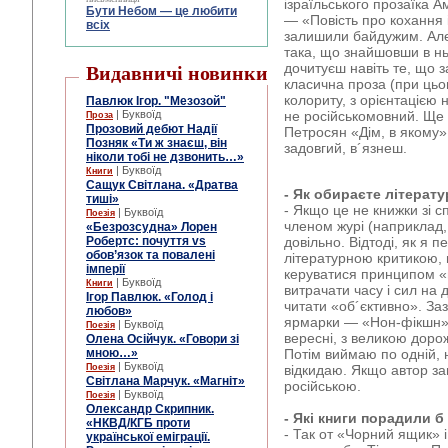
ізраїльського прозаїка А
Бути Небом ― це любити
— «Повість про кохання 
всіх
залишили байдужим. Але
така, що знайшовши в нь
дочитуєш навіть те, що
Видавничі новинки
класична проза (при цьо
колориту, з орієнтацією 
Павлюк Ігор. "Мезозой"
| Буквоїд
не російськомовний. Ще
Проза
Прозовий дебют Надії
Петросян «Дім, в якому»
Позняк «Ти ж знаєш, він
задовгий, в´язнеш.
ніколи тобі не дзвонить…»
| Буквоїд
Книги
Сащук Світлана. «Дратва
- Як обираєте літерат
тиші»
- Якщо це не книжки зі с
| Буквоїд
Поезія
членом журі (наприклад,
«Безрозсудна» Лорен
Робертс: почуття vs
довільно. Відтоді, як я
обов’язок та повалені
літературною критикою, 
імперії
керуватися принципом «
| Буквоїд
Книги
витрачати часу і сил на 
Ігор Павлюк. «Голод і
читати «об´єктивно». За
любов»
ярмарки — «Нон-фікшн» у
| Буквоїд
Поезія
вересні, з великою дор
Олена Осійчук. «Говори зі
мною…»
Потім виймаю по одній, 
| Буквоїд
Поезія
відкидаю. Якщо автор зац
Світлана Марчук. «Магніт»
російською.
| Буквоїд
Поезія
Олександр Скрипник.
- Які книги порадили 
«НКВД/КГБ проти
- Так от «Чорний ящик» і
української еміграції.