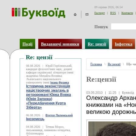
09 серпня 2026, 06:54
Експорт
|
RSS
|
Контакти
|
Пошук
Події
Видавничі новинки
Re: цензії
Інфотека
Re: цензії
Головна
\
Re:цензії
\
Що чи
08.08.2026
|
Юрій Горблянський,
кандидат філологічних наук, доцент
кафедри української літератури імені
академіка Михайла Возняка
Re:цензії
Львівського національного
університету імені
Івана Франка
Історична реконструкція
націєтворчих змагань в
03.05.2010
|
11:25
|
Буквоїд
ретроромані Юрка Вовка
Олександр Архан
(Юрія Зилюка)
«Передбачення Курта
книжками на «Но
Зіберта»
великою дорожн
06.08.2026
|
Віктор Палинський
Іноземець
04.08.2026
|
Тетяна Мороз,
письменниця, книжкова оглядачка,
бібліотекарка