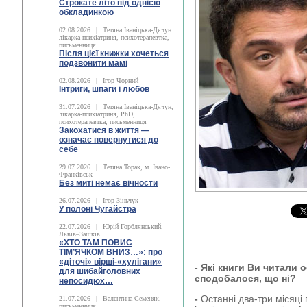
Строкате літо під однією
обкладинкою
02.08.2026
|
Тетяна Іваніцька-Дячун
лікарка-психіатриня, психотерапевтка,
письменниця
Після цієї книжки хочеться
подзвонити мамі
02.08.2026
|
Ігор Чорний
Інтриги, шпаги і любов
31.07.2026
|
Тетяна Іваніцька-Дячун,
лікарка-психіатриня, PhD,
психотерапевтка, письменниця
Закохатися в життя —
означає повернутися до
себе
29.07.2026
|
Тетяна Торак, м. Івано-
Франківськ
Без миті немає вічности
26.07.2026
|
Ігор Зіньчук
У полоні Чугайстра
22.07.2026
|
Юрій Горблянський,
Львів–Зашків
«ХТО ТАМ ПОВИС
ТІМ’ЯЧКОМ ВНИЗ…»: про
«діточі» вірші-«хулігани»
- Які книги Ви читали
для шибайголовних
сподобалося, що ні?
непосидюх…
-
Останні два-три місяці 
21.07.2026
|
Валентина Семеняк,
письменниця