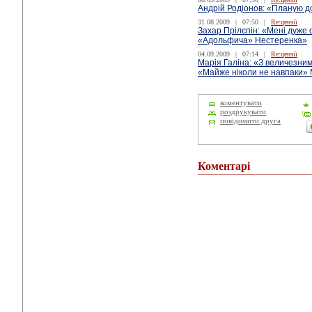
Андрій Родіонов: «Планую д
31.08.2009
|
07:50
|
Re:цензії
Захар Прілєпін: «Мені дуже
«Адольфича» Нестеренка»
04.09.2009
|
07:14
|
Re:цензії
Марія Галіна: «З величезни
«Майже ніколи не навпаки» 
коментувати
роздрукувати
повідомити друга
Коментарі