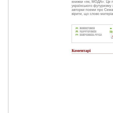
книжки «як, МОДА». Це 
українського футуризму 
авторки поеми про Сема).
вірити, що слово матері
коментувати
роздрукувати
повідомити друга
Коментарі