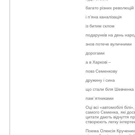
багато різних революцій
і п’яна каналізація
із битим склом
подарунків на день нар
знов потече вуличними
дорогами
а в Харкові –
повз Семенкову
дружину і сина
що стали біля Шевченка
пам´ятниками
Оці всі «автомобілі білі»,
самого Семенка, які досв
цитати дають відчуття п
створюють легку інтертек
Поема Олексія Кручених,