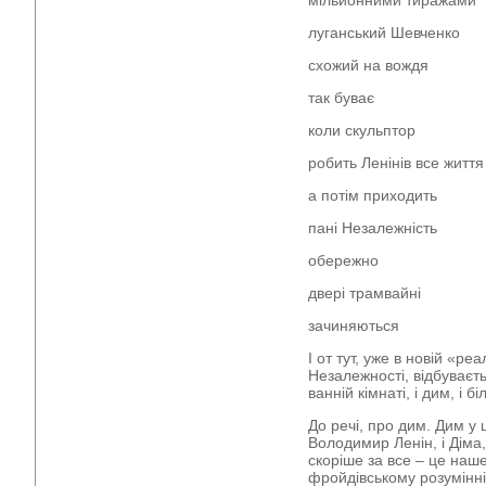
мільйонними тиражами
луганський Шевченко
схожий на вождя
так буває
коли скульптор
робить Ленінів все життя
а потім приходить
пані Незалежність
обережно
двері трамвайні
зачиняються
І от тут, уже в новій «ре
Незалежності, відбуваєт
ванній кімнаті, і дим, і бі
До речі, про дим. Дим у 
Володимир Ленін, і Діма,
скоріше за все – це наш
фройдівському розумінні