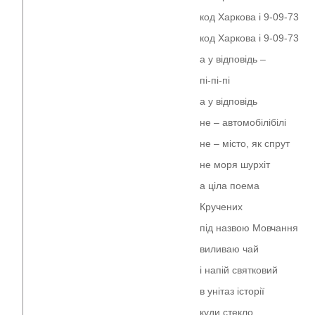
код Харкова і 9-09-73
код Харкова і 9-09-73
а у відповідь –
пі-пі-пі
а у відповідь
не – автомобілібілі
не – місто, як спрут
не моря шурхіт
а ціла поема
Кручених
під назвою Мовчання
виливаю чай
і напій святковий
в унітаз історії
куди стекло