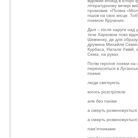
відомий епізод в історії
літературному вечері ви
промовив: «Поэма «Молч
пішов на своє місце. Тоб
поемою Кручених.
Далі – після наруги над 
тече Харковом повз від
Шевченку, де для образу
дружина Михайля Семенк
Курбаса, Наталя Ужвій, 
Сема, на руках.
Потім героїня поеми на 
переноситься в Луганськ
поеми.
люди святкують
когось розстріляли
але без паніки
а смерть розмножується
а смерть розмножується
пам’ятниками