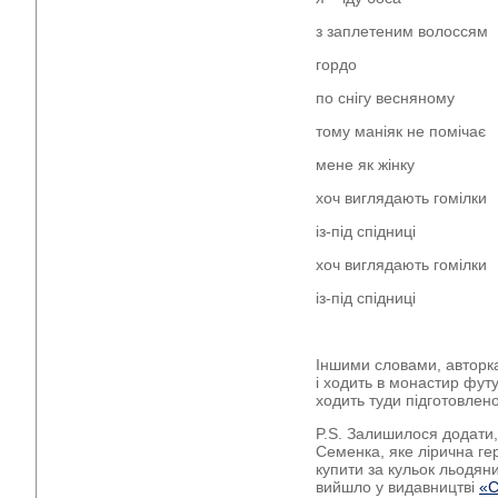
з заплетеним волоссям
гордо
по снігу весняному
тому маніяк не помічає
мене як жінку
хоч виглядають гомілки
із-під спідниці
хоч виглядають гомілки
із-під спідниці
Іншими словами, авторка
і ходить в монастир футу
ходить туди підготовлено
P.S. Залишилося додати
Семенка, яке лірична ге
купити за кульок льодяни
вийшло у видавництві
«С