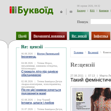
08 серпня 2026, 04:32
Експорт
|
RSS
|
Контакти
|
Пошук
Події
Видавничі новинки
Re: цензії
Інфотека
Re: цензії
Головна
\
Re:цензії
\
Книги
06.08.2026
|
Віктор Палинський
Іноземець
Re:цензії
04.08.2026
|
Тетяна Мороз,
письменниця, книжкова оглядачка,
бібліотекарка
Строкате літо під однією
обкладинкою
27.08.2011
|
07:13
|
Марта Ле
Такий феміністи
02.08.2026
|
Тетяна Іваніцька-Дячун
лікарка-психіатриня, психотерапевтка,
письменниця
Після цієї книжки хочеться
подзвонити мамі
02.08.2026
|
Ігор Чорний
Інтриги, шпаги і любов
31.07.2026
|
Тетяна Іваніцька-Дячун,