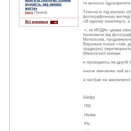
вірю в астрологію. Зоряна
та волосся гідропіритити
мудрість, яка змінює
життя»
Тілесність під маскою об
| Буквоїд
Книги
фотографічному вигляді 
«В одному пакетику»), а 
Всі новинки
«, як МОДА» цікава сво
починаючи від фотографі
Мотильова, продовжуючи 
Візуальна поезія «там, 
традиціях) перетворюєт
бібліотечної книжки:
я прокидаюсь на другій 
інколи замовляю чай за 
а частіше на замовленні:
Шифр
ПІБ
Назва
Рік