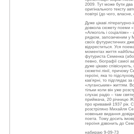
2009. Тут може бути дв
оригінального тексту авт
повітрі (до чого, власне,
Дуже цікаві літературно-
довкола сюжету поеми 
«Алкоголь і соціалізм» -
рядком, запозиченим у 
своїх футуристичних дж
відхреститься. Уся поем
моментах життя найбільш
футуриста Семенка (або 
певно, біографії самої ав
дуже цікаво співіснують
сюжетні лінії, причому С
героїні, яка то підслухо
кав’ярні, то підглядає з
«луганським» життям. Во
тільки коли він уже розст
слухає радіо – там святк
приймача, 20 річницю Жо
про кривавий 1937 рік. 
розстріляно Михайля Се
новеньке видання довідн
поета. Тому досить імові
героїня дзвонить до Сем
набираю 9-09-73