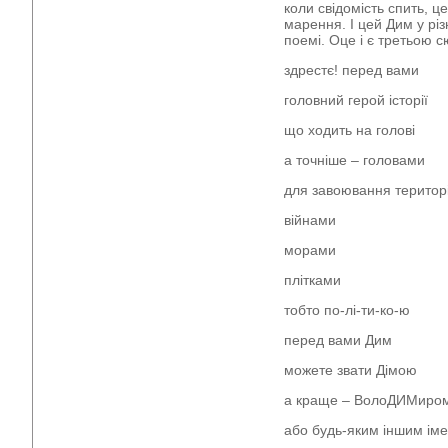
коли свідомість спить, ц
марення. І цей Дим у різ
поемі. Оце і є третьою 
здрестє! перед вами
головний герой історії
що ходить на голові
а точніше – головами
для завоювання територі
війнами
морами
плітками
тобто по-лі-ти-ко-ю
перед вами Дим
можете звати Дімою
а краще – ВолоДИМиро
або будь-яким іншим ім