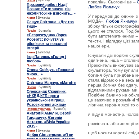
| Буквоїд
Проза
поколінь. Сьогодні це –
Прозовий дебют Надії
Любов Якимчук
.
Позняк «Ти ж знаєш, він
ніколи тобі не дзвонить…»
У передмові до книжки з 
| Буквоїд
Книги
МОДА»,
Любов Якимчук
Сащук Світлана. «Дратва
збірку тільки фотографі
тиші»
| Буквоїд
цього не сталося. Подіб
Поезія
«Безрозсудна» Лорен
бути автотематичними – а
Робертс: почуття vs
тексти. І відгадку цієї з
обов’язок та повалені
нашої ери.
імперії
| Буквоїд
Книги
Існували дві подібні ску
Ігор Павлюк. «Голод і
одягнена, інша – оголен
любов»
Пракситель виконував з
| Буквоїд
Поезія
Олена Осійчук. «Говори зі
скульптора, тому купили
мною…»
богиня була придбана кн
| Буквоїд
Поезія
стала відомою на весь ан
Світлана Марчук. «Магніт»
перша богиня без одягу.
| Буквоїд
Поезія
відламаними руками ми з
Олександр Скрипник.
Подібне бачимо на обкл
«НКВД/КГБ проти
це важливо в розумінні т
української еміграції.
Розсекречені архіви»
лірична героїня якої то 
| Буквоїд
Історія/Культура
Анатолій Амелін, Сергій
я піду в монастир. чолов
Гайдайчук, Євгеній
Астахов. «Візія України
розвінчать абстиненції м
2035»
| Буквоїд
Книги
щоб носити короткі спідн
Дебра Сільверман. «Я не