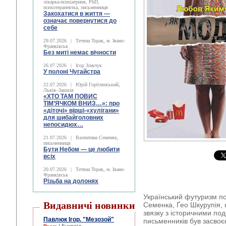
лікарка-психіатриня, PhD,
психотерапевтка, письменниця
Закохатися в життя —
означає повернутися до
себе
29.07.2026
|
Тетяна Торак, м. Івано-
Франківськ
Без миті немає вічности
26.07.2026
|
Ігор Зіньчук
У полоні Чугайстра
22.07.2026
|
Юрій Горблянський,
Львів–Зашків
«ХТО ТАМ ПОВИС
ТІМ’ЯЧКОМ ВНИЗ…»: про
«діточі» вірші-«хулігани»
для шибайголовних
непосидюх…
21.07.2026
|
Валентина Семеняк,
письменниця
Бути Небом ― це любити
всіх
20.07.2026
|
Тетяна Торак, м. Івано-
Франківськ
Різьба на долонях
Український футуризм п
Видавничі новинки
Семенка, Ґео Шкурупія, 
звязку з історичними по
Павлюк Ігор. "Мезозой"
письменників був засвоє