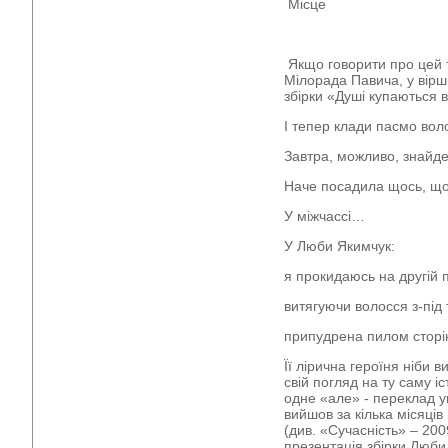
Місце
Якщо говорити про цей т
Мілорада Павича, у вірші 
збірки «Душі купаються в
І тепер клади пасмо воло
Завтра, можливо, знайд
Наче посадила щось, що
У міжчассі…
У Люби Якимчук:
я прокидаюсь на другій 
витягуючи волосся з-під
припудрена пилом сторі
Її лірична героїня ніби 
свій погляд на ту саму іс
одне «але» - переклад у
вийшов за кілька місяців
(див. «Сучасність» – 200
презентація збірки Люби