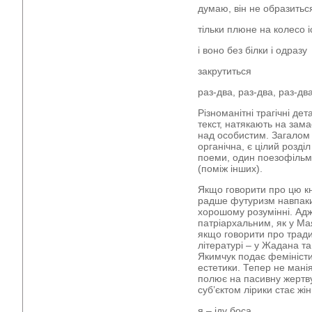
думаю, він не образитьс
тільки плюне на колесо і
і воно без білки і одразу
закрутиться
раз-два, раз-два, раз-два
Різноманітні трагічні д
текст, натякають на зам
над особистим. Загалом 
органічна, є цілий розділ
поеми, один поезофільм,
(поміж інших).
Якщо говорити про цю кн
радше футуризм навпаки
хорошому розумінні. Ад
патріархальним, як у Ма
якщо говорити про тради
літературі – у Жадана т
Якимчук подає фемініст
естетики. Тепер не мані
полює на пасивну жертву
суб’єктом лірики стає жін
я – іду боса