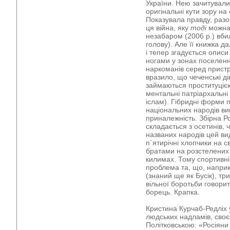
України. Нею зачитували
оригінальні кути зору на
Показувала правду, разо
ця війна, яку
тоді
можна 
незабаром (2006 р.) вбил
голову). Але її книжка д
і тепер згадується описи
ногами у зонах поселення
наркоманів серед пристр
вразило, що чеченські ді
займаються проституцією
ментальні патріархальні 
іслам). Гібридні форми
національних народів ви
приналежність. Збірна Ро
складається з осетинів, ч
названих народів цей ви
п´ятирічні хлопчики на 
братами на розстелених 
килимах. Тому спортивні
проблема та, що, напри
(знаний ще як Бусік), тр
вільної боротьби говорит
борець. Крапка.
Кристина Курчаб-Редліх 
людських надламів, сво
Політковською: «Росіяни