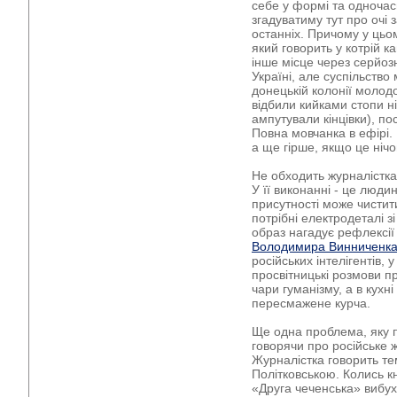
себе у формі та одноча
згадуватиму тут про очі з
останніх. Причому у цьом
який говорить у котрій к
інше місце через серйозн
Україні, але суспільство 
донецькій колонії молод
відбили кийками стопи ні
ампутували кінцівки), пос
Повна мовчанка в ефірі. 
а ще гірше, якщо це ніч
Не обходить журналістка 
У її виконанні - це людин
присутності може чистити
потрібні електродеталі зі 
образ нагадує рефлексії 
Володимира Винниченк
російських інтелігентів, 
просвітницькі розмови п
чари гуманізму, а в кухн
пересмажене курча.
Ще одна проблема, яку 
говорячи про російське ж
Журналістка говорить те
Політковською. Колись к
«Друга чеченська» вибух