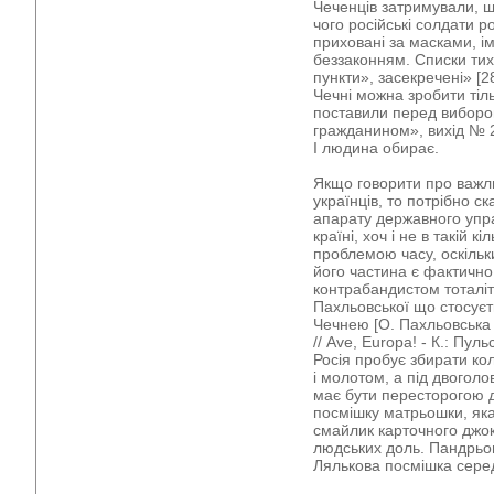
Чеченців затримували, щ
чого російські солдати р
приховані за масками, ім
беззаконням. Списки тих,
пункти», засекречені» [2
Чечні можна зробити тіл
поставили перед вибором
гражданином», вихід № 2
І людина обирає.
Якщо говорити про важл
українців, то потрібно с
апарату державного упра
країні, хоч і не в такій 
проблемою часу, оскільк
його частина є фактичн
контрабандистом тоталіт
Пахльовської що стосуєть
Чечнею [О. Пахльовська 
// Ave, Europa! - К.: Пул
Росія пробує збирати ко
і молотом, а під двого
має бути пересторогою д
посмішку матрьошки, яка
смайлик карточного джо
людських доль. Пандрьо
Лялькова посмішка серед