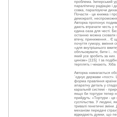
проблема. Імперський у
паралітичну радіацію і д
совка, паралізуючи диха
Почасти - це книжка і пр
демократії, неспроможніс
Авторка пропонує подиви
дають втрачати честь у п
єдина оаза для честі. Б
останню можна сховати п
втечу, приниження... Є 
почуття гумору, вміння 
«для внутрішнього вжитку
обпльовувати, бити і... 
який усе зробить за них
цинізм» [115]. І за под
терплять і чекають. Хіба
Авторка намагається об
´єднує держави «пост». 
форма правління країн
апаратну деталь у спадок 
каральній системі - при
якщо би тортури тепер не
прийдуть: «Тортури - це
суспільства. У людині, 
тривалі генетичні зміни.
механізм передачі страху
відкидають думки, що п