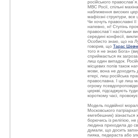
російського православ´я.
МВС Росії, спільні махін
наближення високих церк
мафіозні структури, все
Чи хочуть православні її 
напевно, ні! Ступінь про
православ´ї настільки в
середині конфесії, викл
Особисто знаю, що на Л
говорив, що
Тарас Шевч
того я не знаю Бога» (ви
сприймається як загроза 
лиш один випадок. Росій
місцевих попів також наг
мови, вона не доходить 
етері, лиш російська пра
православна. І це лиш 
огрому псевдопроповідей,
церкві, підсаджують туди
короткому часі, провокує
Модель подвійної морал
Московського патріархату
емгебешник) зізнається ж
борючись із релігією, не 
людина приходила до свя
думали, що досить запх
пияка, педераста або зло