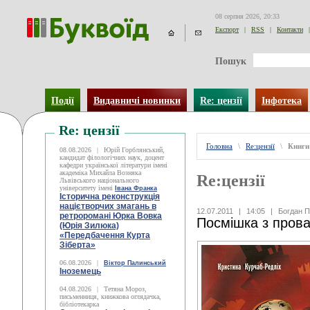
08 серпня 2026, 20:33
Експорт
|
RSS
|
Контакти
|
Пошук
Події
Видавничі новинки
Re: цензії
Інфотека
Re: цензії
Головна
\
Re:цензії
\
Книги
08.08.2026
|
Юрій Горблянський,
кандидат філологічних наук, доцент
кафедри української літератури імені
академіка Михайла Возняка
Re:цензії
Львівського національного
університету імені
Івана Франка
Історична реконструкція
націєтворчих змагань в
12.07.2011
|
14:05
|
Богдан П
ретроромані Юрка Вовка
Посмішка з прова
(Юрія Зилюка)
«Передбачення Курта
Зіберта»
06.08.2026
|
Віктор Палинський
Іноземець
04.08.2026
|
Тетяна Мороз,
письменниця, книжкова оглядачка,
бібліотекарка