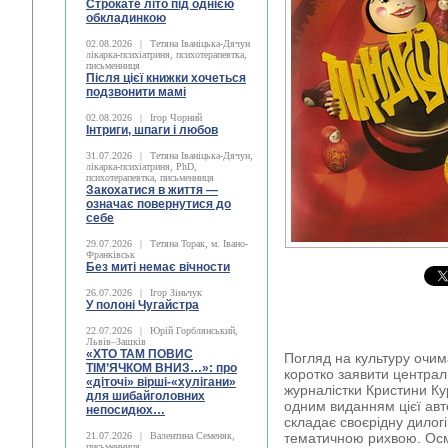
Строкате літо під однією
обкладинкою
02.08.2026
|
Тетяна Іваніцька-Дячун
лікарка-психіатриня, психотерапевтка,
письменниця
Після цієї книжки хочеться
подзвонити мамі
02.08.2026
|
Ігор Чорний
Інтриги, шпаги і любов
31.07.2026
|
Тетяна Іваніцька-Дячун,
лікарка-психіатриня, PhD,
психотерапевтка, письменниця
Закохатися в життя —
означає повернутися до
себе
29.07.2026
|
Тетяна Торак, м. Івано-
Франківськ
Без миті немає вічности
26.07.2026
|
Ігор Зіньчук
У полоні Чугайстра
22.07.2026
|
Юрій Горблянський,
Львів–Зашків
«ХТО ТАМ ПОВИС
Погляд на культуру очим
ТІМ’ЯЧКОМ ВНИЗ…»: про
коротко заявити централ
«діточі» вірші-«хулігани»
журналістки Кристини К
для шибайголовних
одним виданням цієї ав
непосидюх…
складає своєрідну дило
21.07.2026
|
Валентина Семеняк,
тематичною рихвою. Осм
письменниця