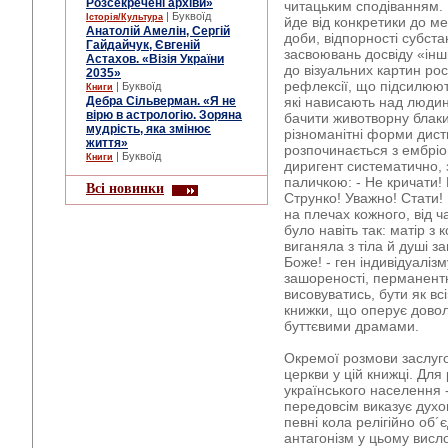
Розсекречені архіви»
читацьким сподіванням. 
| Буквоїд
Історія/Культура
йде від конкретики до м
Анатолій Амелін, Сергій
доби, відпорності субста
Гайдайчук, Євгеній
засвоювань досвіду «інш
Астахов. «Візія України
до візуальних картин рос
2035»
рефлексії, що підсилюют
| Буквоїд
Книги
Дебра Сільверман. «Я не
які нависають над людин
вірю в астрологію. Зоряна
бачити животворну блаки
мудрість, яка змінює
різноманітні форми дист
життя»
розпочинається з ембріо
| Буквоїд
Книги
диригент систематично, з
паличкою: - Не кричати! 
Всі новинки
Струнко! Уважно! Стати! 
на плечах кожного, від ч
було навіть так: матір з
виганяла з тіла й душі з
Боже! - ген індивідуаліз
зашореності, перманентн
висовуватись, бути як в
книжки, що оперує довол
буттєвими драмами.
Окремої розмови заслуго
церкви у цій книжці. Для 
українського населення 
передовсім виказує дух
певні кола релігійно об´
антагонізм у цьому висло