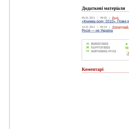
Додаткові матеріали
09.01.2011
|
09:03
|
Події
«Книжка року ’2010». Повні 
14.01.2011
|
09:24
|
Літературний
Росія — не Україна
коментувати
роздрукувати
повідомити друга
Коментарі