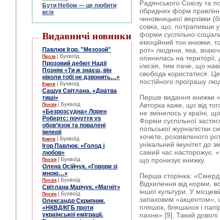
Радянського Союзу та п
Бути Небом ― це любити
гібридних форм правлін
всіх
чиновницької верхівки (
совка, що, потрапивши у
Видавничі новинки
форми суспільно-соціал
емоційний тон книжки, 
Павлюк Ігор. "Мезозой"
рот» людини, яка, знаюч
| Буквоїд
Проза
опинилась на території,
Прозовий дебют Надії
ілюзія, тим паче, що на
Позняк «Ти ж знаєш, він
свобода користатися. Це 
ніколи тобі не дзвонить…»
постійного програшу лю
| Буквоїд
Книги
Сащук Світлана. «Дратва
Перше видання книжки «
тиші»
| Буквоїд
Авторка каже, що від тог
Поезія
«Безрозсудна» Лорен
не змінилось у країні, щ
Робертс: почуття vs
Форми суспільної застигл
обов’язок та повалені
польської журналістки с
імперії
хочете, роззявленого рот
| Буквоїд
Книги
унікальний імунітет до зм
Ігор Павлюк. «Голод і
самий час насторожує. «Т
любов»
| Буквоїд
що пронизує книжку.
Поезія
Олена Осійчук. «Говори зі
мною…»
Перша сторінка: «Смердю
| Буквоїд
Поезія
Відхилення від норми, во
Світлана Марчук. «Магніт»
іншої культури. У місцеві
| Буквоїд
Поезія
запаховим «акцентом»,
Олександр Скрипник.
пляшок, бляшанок і папір
«НКВД/КГБ проти
української еміграції.
пахне» [9]. Такий доволі