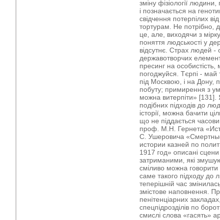
зміну фізіології людини
і позначається на геноти
свідчення потерпілих від
тортурам. Не потрібно, 
це, але, виходячи з мірк
поняття людськості у де
відсутнє. Страх людей - 
державотворчих елементів
пресинг на особистість, м
погоджуйся. Тєрпі - май 
під Москвою, і на Дону,
побуту; примирення з ум
можна витерпіти» [131].
подібних підходів до лю
історії, можна бачити ці
що не піддається часови
проф. М.Н. Гернета «Ист
С. Ушеровича «Смертные
истории казней по поли
1917 год» описані сцени
затриманими, які змушую
сміливо можна говорити 
саме такого підходу до лю
теперішній час змінилас
змістове наповнення. Пр
пенітенціарних закладах,
спецпідрозділів по боро
смислі слова «гасять» а