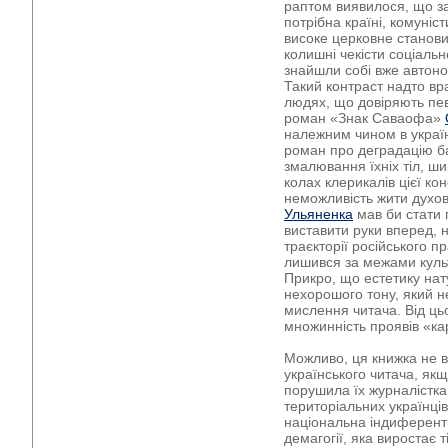
раптом виявилося, що за
потрібна країні, комуніст
високе церковне станови
колишні чекісти соціальн
знайшли собі вже автоно
Такий контраст надто вр
людях, що довіряють пев
роман «Знак Саваофа»
належним чином в україн
роман про деградацію б
змалювання їхніх тіл, ш
колах клерикалів цієї ко
неможливість жити духо
Ульяненка
мав би стати 
виставити руки вперед, 
траєкторії російського п
лишився за межами куль
Прикро, що естетику нат
нехорошого тону, який н
мислення читача. Від ць
множинність проявів «кар
Можливо, ця книжка не в
українського читача, як
порушила їх журналістка
територіальних українці
національна індиферентн
демагогії, яка виростає т