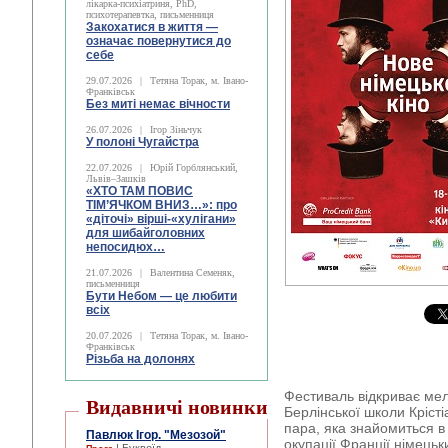
лікарка-психіатриня, PhD,
психотерапевтка, письменниця
Закохатися в життя —
означає повернутися до
себе
29.07.2026
|
Тетяна Торак, м. Івано-
Франківськ
Без миті немає вічности
26.07.2026
|
Ігор Зіньчук
У полоні Чугайстра
22.07.2026
|
Юрій Горблянський,
Львів–Зашків
«ХТО ТАМ ПОВИС
ТІМ’ЯЧКОМ ВНИЗ…»: про
«діточі» вірші-«хулігани»
для шибайголовних
непосидюх…
21.07.2026
|
Валентина Семеняк,
письменниця
Бути Небом ― це любити
всіх
20.07.2026
|
Тетяна Торак, м. Івано-
Франківськ
Різьба на долонях
Фестиваль відкриває м
Видавничі новинки
Берлінської школи Кріст
пара, яка знайомиться в
Павлюк Ігор. "Мезозой"
окупації Франції німецьк