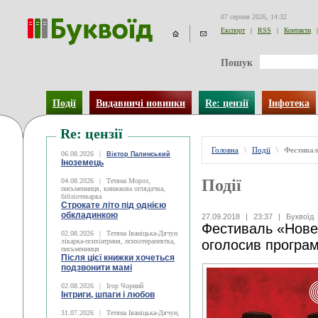
07 серпня 2026, 14:32
Експорт
|
RSS
|
Контакти
|
Пошук
Події
Видавничі новинки
Re: цензії
Інфотека
Re: цензії
Головна
\
Події
\
Фестивал
06.08.2026
|
Віктор Палинський
Іноземець
Події
04.08.2026
|
Тетяна Мороз,
письменниця, книжкова оглядачка,
бібліотекарка
Строкате літо під однією
обкладинкою
27.09.2018
|
23:37
|
Буквоїд
Фестиваль «Нове 
02.08.2026
|
Тетяна Іваніцька-Дячун
лікарка-психіатриня, психотерапевтка,
оголосив програ
письменниця
Після цієї книжки хочеться
подзвонити мамі
02.08.2026
|
Ігор Чорний
Інтриги, шпаги і любов
31.07.2026
|
Тетяна Іваніцька-Дячун,