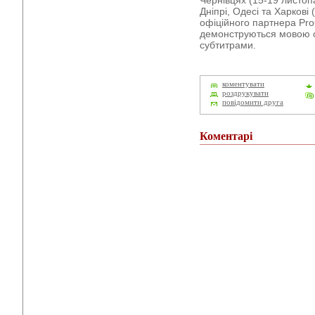
Чернівцях (15-19 листопа
Дніпрі, Одесі та Харкові
офіційного партнера Pro
демонструються мовою о
субтитрами.
коментувати
роздрукувати
повідомити друга
Коментарі