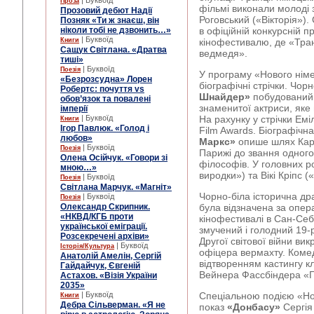
| Буквоїд
Проза
фільмі виконали молоді 
Прозовий дебют Надії
Роговський («Вікторія»).
Позняк «Ти ж знаєш, він
ніколи тобі не дзвонить…»
в офіційній конкурсній п
| Буквоїд
Книги
кінофестивалю, де «Тра
Сащук Світлана. «Дратва
ведмедя».
тиші»
| Буквоїд
Поезія
У програму «Нового німе
«Безрозсудна» Лорен
біографічні стрічки. Чор
Робертс: почуття vs
Шнайдер»
побудований 
обов’язок та повалені
знаменитої актриси, яке
імперії
| Буквоїд
На рахунку у стрічки Емі
Книги
Ігор Павлюк. «Голод і
Film Awards. Біографіч
любов»
Маркс»
опише шлях Карл
| Буквоїд
Поезія
Парижі до звання одного
Олена Осійчук. «Говори зі
філософів. У головних ро
мною…»
виродки») та Вікі Кріпс 
| Буквоїд
Поезія
Світлана Марчук. «Магніт»
Чорно-біла історична д
| Буквоїд
Поезія
Олександр Скрипник.
була відзначена за опер
«НКВД/КГБ проти
кінофестивалі в Сан-Себ
української еміграції.
змучений і голодний 19-р
Розсекречені архіви»
Другої світової війни ви
| Буквоїд
Історія/Культура
офіцера вермахту. Коме
Анатолій Амелін, Сергій
відтворенням кастингу 
Гайдайчук, Євгеній
Вейнера Фассбіндера «Г
Астахов. «Візія України
2035»
| Буквоїд
Спеціальною подією «Нов
Книги
Дебра Сільверман. «Я не
показ
«Донбасу»
Сергія