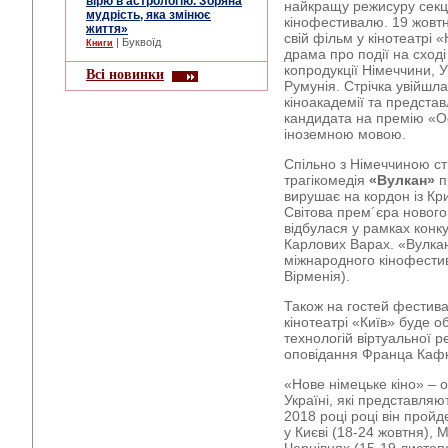
вірю в астрологію. Зоряна
найкращу режисуру секц
мудрість, яка змінює
кінофестивалю. 19 жовт
життя»
свій фільм у кінотеатрі 
| Буквоїд
Книги
драма про події на сході
копродукції Німеччини, У
Всі новинки
Румунія. Стрічка увійшла
кіноакадемії та представ
кандидата на премію «О
іноземною мовою.
Спільно з Німеччиною ст
трагікомедія
«Вулкан»
п
вирушає на кордон із Кри
Світова прем´єра новог
відбулася у рамках конку
Карлових Варах. «Вулкан
міжнародного кінофести
Вірменія).
Також на гостей фестив
кінотеатрі «Київ» буде 
технологій віртуальної 
оповідання Франца Каф
«Нове німецьке кіно» – о
Україні, які представляю
2018 році році він пройд
у Києві (18-24 жовтня), 