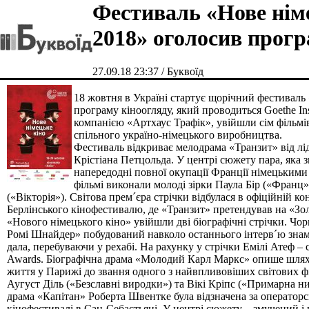
Фестиваль «Нове нім
2018» оголосив прог
27.09.18 23:37 / Буквоїд
18 жовтня в Україні стартує щорічний фестиваль
програму кіноогляду, який проводиться Goethe Inst
компанією «Артхаус Трафік», увійшли сім фільмів
спільного україно-німецького виробництва.
Фестиваль відкриває мелодрама «Транзит» від лі
Крістіана Петцольда. У центрі сюжету пара, яка 
напередодні повної окупації Франції німецькими 
фільмі виконали молоді зірки Паула Бір («Франц
(«Вікторія»). Світова прем´єра стрічки відбулася в офіційній к
Берлінського кінофестивалю, де «Транзит» претендував на «Зо
«Нового німецького кіно» увійшли дві біографічні стрічки. Чор
Ромі Шнайдер» побудований навколо останнього інтерв´ю знам
дала, перебуваючи у рехабі. На рахунку у стрічки Емілі Атеф – 
Awards. Біографічна драма «Молодий Карл Маркс» опише шлях
життя у Парижі до звання одного з найвпливовіших світових ф
Аугуст Діль («Безславні виродки») та Вікі Кріпс («Примарна н
драма «Капітан» Роберта Швентке була відзначена за оператор
кінофестивалі в Сан-Себастьяні. У центрі сюжету – змучений і