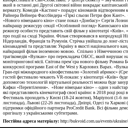
який в останні дні Другої світової війни викрадає капітанськи
вермахту. Комедія «Кастинг» порадує кіноманів відтворенням 
Райнера Вейнера Фассбіндера «Гіркі сльози Петри фон Кант».
«Нового німецького кіно» стане показ «Донбасу» Сергія Лозниц
найкращу режисуру секції «Особливий погляд» Каннського кі
режисер особисто представить свій фільм у кінотеатрі «Київ».
про події на сході України. Фільм створювався в копродукції Н
Нідерландів, Франція та Румунія. Стрічка увійшла до лонг-ліст
кіноакадемії та представляє Україну в якості національного ка
найкращий фільм іноземною мовою. Спільно з Німеччиною ств
трагікомедія «Вулкан» про перекладача ОБСЄ, який вирушає на
моніторингової місії. Світова прем´єра нового фільму Романа Б
конкурсної програми East of the West у Карлових Варах. «Вулк
Гран-прі міжнародного кінофестивалю «Золотий абрикос» (Єре
гостей фестивалю чекають VR-покази: у кінотеатрі «Київ» буде
допомогою технологій віртуальної реальності можна буде зану
Кафки «Перевтілення». «Нове німецьке кіно» – один з найстарі
які представляють кінематограф своєї країни: в 2018 році році в
Фестиваль проходить у Києві (18-24 жовтня), Маріуполі (1-6 ли
листопада), Львові (22-26 листопада), Дніпрі, Одесі та Харкові
підтримки офіційного партнера ProCredit Bank. Всі фільми де
оригіналу з українськими субтитрами.
Постійна адреса матеріалу:
http://bukvoid.com.ua/events/ukrain