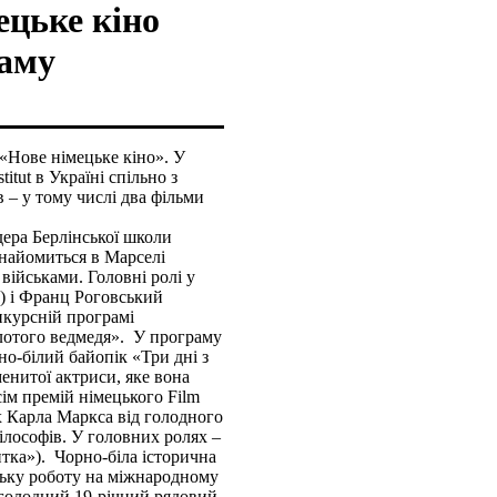
ецьке кіно
раму
 «Нове німецьке кіно». У
itut в Україні спільно з
 – у тому числі два фільми
дера Берлінської школи
знайомиться в Марселі
військами. Головні ролі у
») і Франц Роговський
онкурсній програмі
лотого ведмедя». У програму
но-білий байопік «Три дні з
енитої актриси, яке вона
сім премій німецького Film
 Карла Маркса від голодного
ілософів. У головних ролях –
итка»). Чорно-біла історична
ську роботу на міжнародному
 голодний 19-річний рядовий,