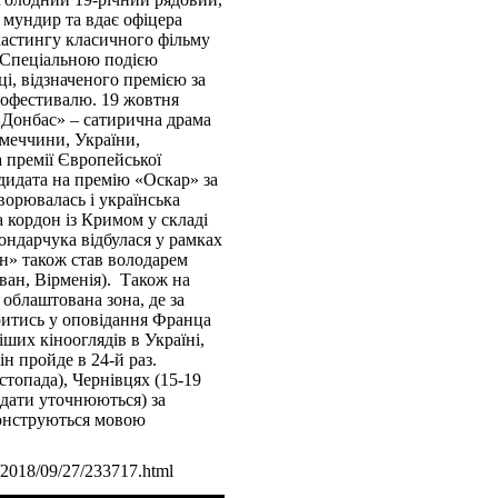
й мундир та вдає офіцера
кастингу класичного фільму
 Спеціальною подією
і, відзначеного премією за
нофестивалю. 19 жовтня
 «Донбас» – сатирична драма
імеччини, України,
а премії Європейської
ндидата на премію «Оскар» за
орювалась і українська
 кордон із Кримом у складі
ондарчука відбулася у рамках
ан» також став володарем
ван, Вірменія). Також на
 облаштована зона, де за
ритись у оповідання Франца
ших кінооглядів в Україні,
ін пройде в 24-й раз.
стопада), Чернівцях (15-19
 (дати уточнюються) за
монструються мовою
e/2018/09/27/233717.html