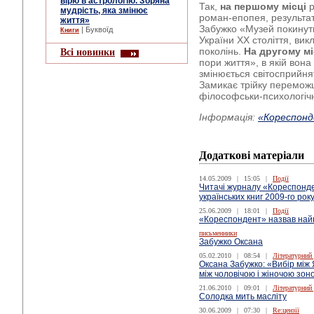
вірю в астрологію. Зоряна
Так,
на першому місці
р
мудрість, яка змінює
роман-епопея, результа
життя»
Забужко «Музей покинутих
| Буквоїд
Книги
України ХХ століття, вик
поколінь.
На другому мі
Всі новинки
пори життя», в якій вона
змінюється світосприйнятт
Замикає трійку перемож
філософськи-психологічн
Інформація:
«Кореспон
Додаткові матеріали
14.05.2009
|
15:05
|
Події
Читачі журналу «Кореспонд
українських книг 2009-го рок
25.06.2009
|
18:01
|
Події
«Кореспондент» назвав найкр
письменники
Забужко Оксана
05.02.2010
|
08:54
|
Літературний
Оксана Забужко: «Вибір між
між чоловічою і жіночою зон
21.06.2010
|
09:01
|
Літературний
Солодка мить масліту
30.06.2009
|
07:30
|
Re:цензії