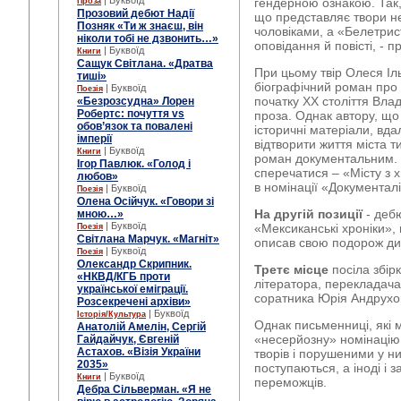
| Буквоїд
гендерною ознакою. Так,
Проза
Прозовий дебют Надії
що представляє твори не
Позняк «Ти ж знаєш, він
чоловіками, а «Белетри
ніколи тобі не дзвонить…»
оповідання й повісті, - 
| Буквоїд
Книги
Сащук Світлана. «Дратва
При цьому твір Олеся Іл
тиші»
біографічний роман про 
| Буквоїд
Поезія
початку ХХ століття Вла
«Безрозсудна» Лорен
Робертс: почуття vs
проза. Однак автору, що
обов’язок та повалені
історичні матеріали, вд
імперії
відтворити життя міста т
| Буквоїд
Книги
роман документальним. 
Ігор Павлюк. «Голод і
сперечатися – «Місту з 
любов»
в номінації «Документалі
| Буквоїд
Поезія
Олена Осійчук. «Говори зі
На другій позиції
- деб
мною…»
| Буквоїд
«Мексиканські хроніки», 
Поезія
Світлана Марчук. «Магніт»
описав свою подорож ди
| Буквоїд
Поезія
Олександр Скрипник.
Третє місце
посіла збір
«НКВД/КГБ проти
літератора, перекладача
української еміграції.
соратника Юрія Андрухо
Розсекречені архіви»
| Буквоїд
Історія/Культура
Однак письменниці, які 
Анатолій Амелін, Сергій
«несерйозну» номінацію 
Гайдайчук, Євгеній
Астахов. «Візія України
творів і порушеними у н
2035»
поступаються, а іноді і 
| Буквоїд
Книги
переможців.
Дебра Сільверман. «Я не