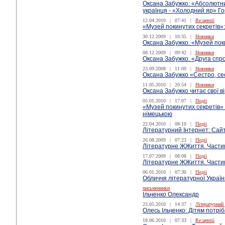
Оксана Забужко: «Абсолютний
українця - «Холодний яр» Го
12.04.2010
|
07:41
|
Re:цензії
«Музей покинутих секретів»
30.12.2009
|
10:35
|
Новинки
Оксана Забужко. «Музей пок
08.12.2009
|
09:42
|
Новинки
Оксана Забужко. «Друга спр
23.09.2008
|
11:00
|
Новинки
Оксана Забужко «Сестро, се
11.05.2010
|
20:54
|
Новинки
Оксана Забужко читає свої в
05.01.2010
|
17:07
|
Події
«Музей покинутих секретів»
німецькою
22.04.2010
|
08:10
|
Події
Літературний Інтернет: Сай
26.08.2009
|
07:23
|
Події
Літературне ЖЖиття. Части
17.07.2009
|
08:08
|
Події
Літературне ЖЖиття. Част
06.01.2010
|
07:30
|
Події
Обличчя літературної Украї
письменники
Ільченко Олександр
23.05.2010
|
14:37
|
Літературний
Олесь Ільченко: Дітям потрібні
18.06.2010
|
07:33
|
Re:цензії