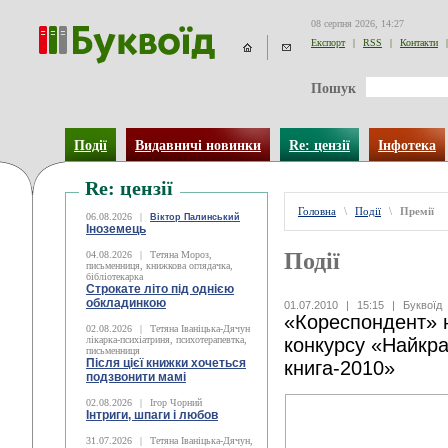
08 серпня 2026, 14:27
Експорт
|
RSS
|
Контакти
|
Пошук
Події
Видавничі новинки
Re: цензії
Інфотека
Re: цензії
Головна
\
Події
\
Премії
06.08.2026
|
Віктор Палинський
Іноземець
Події
04.08.2026
|
Тетяна Мороз,
письменниця, книжкова оглядачка,
бібліотекарка
Строкате літо під однією
обкладинкою
01.07.2010
|
15:15
|
Буквоїд
«Кореспондент» 
02.08.2026
|
Тетяна Іваніцька-Дячун
лікарка-психіатриня, психотерапевтка,
конкурсу «Найкра
письменниця
Після цієї книжки хочеться
книга-2010»
подзвонити мамі
02.08.2026
|
Ігор Чорний
Інтриги, шпаги і любов
31.07.2026
|
Тетяна Іваніцька-Дячун,