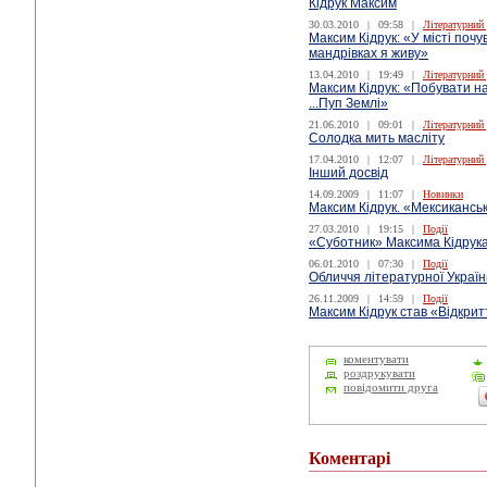
Кідрук Максим
30.03.2010
|
09:58
|
Літературний
Максим Кідрук: «У місті почув
мандрівках я живу»
13.04.2010
|
19:49
|
Літературний
Максим Кідрук: «Побувати на
...Пуп Землі»
21.06.2010
|
09:01
|
Літературний
Солодка мить масліту
17.04.2010
|
12:07
|
Літературний
Інший досвід
14.09.2009
|
11:07
|
Новинки
Максим Кідрук. «Мексиканськ
27.03.2010
|
19:15
|
Події
«Суботник» Максима Кідрука
06.01.2010
|
07:30
|
Події
Обличчя літературної Украї
26.11.2009
|
14:59
|
Події
Максим Кідрук став «Відкрит
коментувати
роздрукувати
повідомити друга
Коментарі