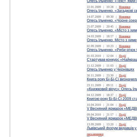
Олесь Ільченко: «Текст, яки
22.01.2009
|
10:28
|
Новинки
Олесь Ільченко. «Загадкові с
14.07.2009
|
09:30
|
Новинки
Олесь Ільченко. «Чорне озе
25.07.2009
|
20:45
|
Новинки
Олесь Ільченко. «Місто з хи
24.03.2009
|
18:17
|
Новинки
Олесь Ільченко. Місто з хим
02.09.2009
|
10:23
|
Новинки
Олесь Ільченко. «Риби річок
01.03.2010
|
12:04
|
Події
Стартував конкурс «Найкращ
15.12.2009
|
11:03
|
Події
Олесь Ільченко у Чернівцях
30.11.2009
|
23:30
|
Події
Книга року Бі-Бі-Сі визначил
23.11.2009
|
09:11
|
Події
«Книжковий вірус»: Олесь Іл
04.12.2009
|
18:37
|
Події
Книгою року Бі-Бі-Сі 2009 ст
10.04.2010
|
21:04
|
Події
V Весняний ярмарок «МЕДВ
09.04.2010
|
21:17
|
Події
V Весняний ярмарок «МЕДВ
13.09.2009
|
13:20
|
Події
Львівський форум видавців 
письменники