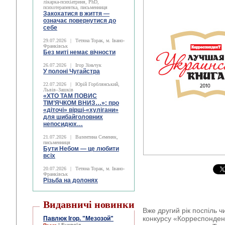
лікарка-психіатриня, PhD,
психотерапевтка, письменниця
Закохатися в життя —
означає повернутися до
себе
29.07.2026
|
Тетяна Торак, м. Івано-
Франківськ
Без миті немає вічности
26.07.2026
|
Ігор Зіньчук
У полоні Чугайстра
22.07.2026
|
Юрій Горблянський,
Львів–Зашків
«ХТО ТАМ ПОВИС
ТІМ’ЯЧКОМ ВНИЗ…»: про
«діточі» вірші-«хулігани»
для шибайголовних
непосидюх…
21.07.2026
|
Валентина Семеняк,
письменниця
Бути Небом ― це любити
всіх
20.07.2026
|
Тетяна Торак, м. Івано-
Франківськ
Різьба на долонях
Видавничі новинки
Вже другий рік поспіль ч
конкурсу «Корреспонден
Павлюк Ігор. "Мезозой"