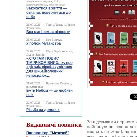
лікарка-психіатриня, PhD,
психотерапевтка, письменниця
Закохатися в життя —
означає повернутися до
себе
29.07.2026
|
Тетяна Торак, м. Івано-
Франківськ
Без миті немає вічности
26.07.2026
|
Ігор Зіньчук
У полоні Чугайстра
22.07.2026
|
Юрій Горблянський,
Львів–Зашків
«ХТО ТАМ ПОВИС
ТІМ’ЯЧКОМ ВНИЗ…»: про
«діточі» вірші-«хулігани»
для шибайголовних
непосидюх…
21.07.2026
|
Валентина Семеняк,
письменниця
Бути Небом ― це любити
всіх
20.07.2026
|
Тетяна Торак, м. Івано-
Франківськ
Різьба на долонях
За підсумками першого к
Видавничі новинки
найпопулярнішою «елект
цікавить пітьма» Ілларі
Павлюк Ігор. "Мезозой"
укрсучліту – «Танці з кі