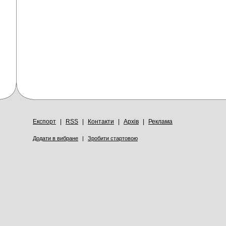
Експорт
|
RSS
|
Контакти
|
Архів
|
Реклама
Додати в вибране
|
Зробити стартовою