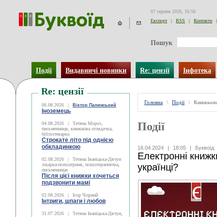
07 серпня 2026, 16:56
Експорт
|
RSS
|
Контакти
|
Пошук
Події
Видавничі новинки
Re: цензії
Інфотека
Re: цензії
Головна
\
Події
\
Книжков
06.08.2026
|
Віктор Палинський
Іноземець
Події
04.08.2026
|
Тетяна Мороз,
письменниця, книжкова оглядачка,
бібліотекарка
Строкате літо під однією
обкладинкою
16.04.2024
|
18:05
|
Буквоїд
Електронні книжки
02.08.2026
|
Тетяна Іваніцька-Дячун
лікарка-психіатриня, психотерапевтка,
українці?
письменниця
Після цієї книжки хочеться
подзвонити мамі
02.08.2026
|
Ігор Чорний
Інтриги, шпаги і любов
31.07.2026
|
Тетяна Іваніцька-Дячун,