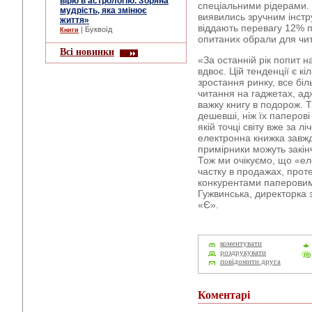
вірю в астрологію. Зоряна
спеціальними рідерами.
мудрість, яка змінює
виявились зручним інстр
життя»
віддають перевагу 12% п
| Буквоїд
Книги
опитаних обрали для чит
Всі новинки
«За останній рік попит н
вдвоє. Цій тенденції є к
зростання ринку, все біл
читання на гаджетах, ад
важку книгу в подорож. 
дешевші, ніж їх паперові 
якій точці світу вже за л
електронна книжка завжди
примірники можуть закінч
Тож ми очікуємо, що «е
частку в продажах, прот
конкурентами паперови
Гужвинська, директорка з
«Є».
коментувати
роздрукувати
повідомити друга
Коментарі