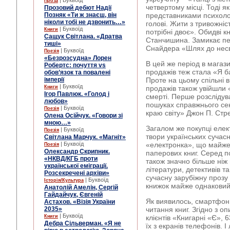
| Буквоїд
Проза
четвертому місці. Тоді я
Прозовий дебют Надії
Позняк «Ти ж знаєш, він
представниками психолог
ніколи тобі не дзвонить…»
голові. Жити з тривожніс
| Буквоїд
Книги
потрібні двоє». Обидві 
Сащук Світлана. «Дратва
Станчишина. Замикає пер
тиші»
Снайдера «Шлях до несв
| Буквоїд
Поезія
«Безрозсудна» Лорен
В цей же період в магаз
Робертс: почуття vs
продажів теж стала «Я ба
обов’язок та повалені
імперії
Проте на цьому спільні 
| Буквоїд
Книги
продажів також увійшли «
Ігор Павлюк. «Голод і
смерті. Перше розсліду
любов»
пошуках справжнього се
| Буквоїд
Поезія
краю світу» Джон П. Стре
Олена Осійчук. «Говори зі
мною…»
Загалом же покупці елек
| Буквоїд
Поезія
твори українських сучас
Світлана Марчук. «Магніт»
| Буквоїд
«електронка», що майже 
Поезія
Олександр Скрипник.
паперових книг. Серед по
«НКВД/КГБ проти
також значно більше ніж
української еміграції.
літератури, детективів т
Розсекречені архіви»
сучасну зарубіжну прозу
| Буквоїд
Історія/Культура
книжок майже однаковий
Анатолій Амелін, Сергій
Гайдайчук, Євгеній
Як виявилось, смартфон
Астахов. «Візія України
2035»
читання книг. Згідно з 
| Буквоїд
Книги
клієнтів «Книгарні «Є»,
Дебра Сільверман. «Я не
їх з екранів телефонів. 