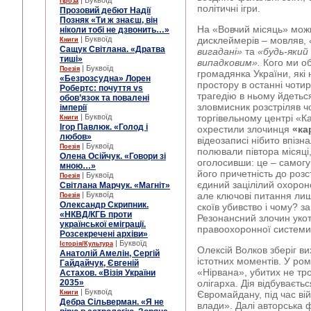
| Буквоїд
Проза
політичні ігри.
Прозовий дебют Надії
Позняк «Ти ж знаєш, він
На «Вовчий місяць» мож
ніколи тобі не дзвонить…»
| Буквоїд
дисклеймерів – мовляв,
Книги
Сащук Світлана. «Дратва
вигадані»
та
«будь-який 
тиші»
випадковим».
Кого ми о
| Буквоїд
Поезія
громадянка України, які
«Безрозсудна» Лорен
простору в останні чотир
Робертс: почуття vs
трагедію в ньому йдетьс
обов’язок та повалені
зловмисник розстріляв ч
імперії
| Буквоїд
торгівельному центрі «Кар
Книги
Ігор Павлюк. «Голод і
охрестили злочинця
«ка
любов»
відеозаписі нібито впіз
| Буквоїд
Поезія
полювали півтора місяці
Олена Осійчук. «Говори зі
оголосивши: це – самогу
мною…»
його причетність до розст
| Буквоїд
Поезія
єдиний зацілілий охорон
Світлана Марчук. «Магніт»
| Буквоїд
але ключові питання лиши
Поезія
Олександр Скрипник.
скоїв убивство і чому? з
«НКВД/КГБ проти
Резонансний злочин укот
української еміграції.
правоохоронної системи 
Розсекречені архіви»
| Буквоїд
Історія/Культура
Олексій Волков зберіг ви
Анатолій Амелін, Сергій
істотних моментів. У ром
Гайдайчук, Євгеній
«Нірвана», убитих не тро
Астахов. «Візія України
2035»
олігарха. Дія відбуваєтьс
| Буквоїд
Книги
Євромайдану, під час вій
Дебра Сільверман. «Я не
влади». Далі авторська 