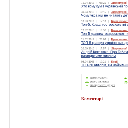
11.04.2013
|
08:25
|
Літературний
Хто кому кум в українській по
30.03.2013
|
10:45
|
Літературний
Чому українці не читають де
13.03.2014
|
17:13
|
Кримінальне 
Топ-5. Кращі гостросюжетні
12.02.2013
|
16:57
|
Кримінальне 
Топ-5 кращих гостросюжетни
21.02.2012
|
23:05
|
Кримінальне 
ТОП-5 кращих українських де
20.09.2010
|
17:57
|
Літературний
Андрій Кокотюха: Про Табачн
виглядатиме гомегом
03.04.2009
|
10:21
|
Події
ТОП-20 авторів, які найбільш
коментувати
роздрукувати
повідомити друга
Коментарі