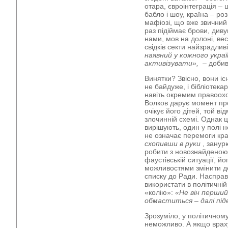
отара, євроінтеграція –
бабло і шоу, країна – ро
мафіозі, що вже звичний 
раз підіймає брови, див
нами, мов на долоні, вес
свідків секти найзрадлив
наявний у кожного укра
активізувати»,
– добив
Винятки? Звісно, вони іс
не байдуже, і бібліотека
навіть окремим правоохо
Волков дарує момент про
очікує його дітей, той в
злочинній схемі. Однак ц
вирішують, один у полі 
не означає перемоги кра
схопивши в руки
, занур
робити з новознайденою
фаустівській ситуації, 
можливостями змінити де
списку до Ради. Насправ
використати в політичні
«колію»:
«Не він перший
обмаститься – далі пі
Зрозуміло, у політичному
неможливо. А якщо враху