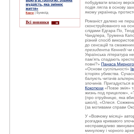
вірю в астрологію. Зоряна
побудувати власну версі
мудрість, яка змінює
подія лягла в основу за
життя»
якому українець протист
| Буквоїд
Книги
Романіст далеко не перши
Всі новинки
сконструйованого на осно
слідами Едгара По, Тео
Чандлера, Трумена Капо
різний спосіб використов
до сенсацій та смажених
президента Кеннеді
чи
Українська література не
пам’ять спадають хресто
повні?»
Панаса Мирного
«Основи суспільності»
І
історіях убивства. Суча
балують читачів альтер
злочинів. Пригадується 
Кокотюхи
«Повзе змія» т
жизнь под прицелом», «
(про отруйницю, яка вбива
школі), «Олеся. Сожжен
(за мотивами справи Ок
У «Вовчому місяці» автор
розгадка кривавого злочин
несправедливо звинуваче
минулому і чорного арх