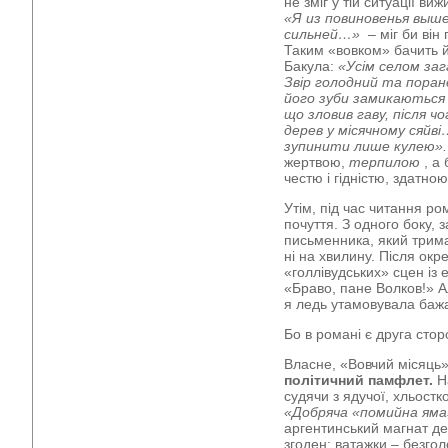
не зміг у тій ситуації ви
«Я из повиновенья выш
сильней…»
– міг би він
Таким «вовком» бачить 
Бакула:
«Усім селом заг
Звір голодний та пора
його зуби замикаються н
що зловив гаву, після ч
дерев у місячному сяйв
зупинити лише кулею».
жертвою,
терпилою
, а
честю і гідністю, здатно
Утім, під час читання р
почуття. З одного боку, 
письменника, який трима
ні на хвилину. Після ок
«голлівудських» сцен із 
«Браво, пане Волков!» А
я ледь утамовувала баж
Бо в романі є друга сторо
Власне, «Вовчий місяць
політичний памфлет.
На
судячи з ядучої, хльостк
«Добряча «помийна яма
аргентинський магнат дел
згоден: ватажки – безгол