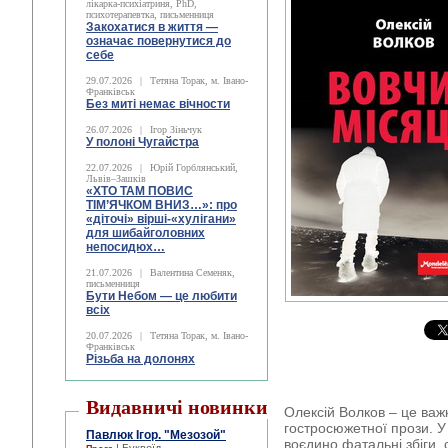
лікарка-психіатриня, PhD,
психотерапевтка, письменниця
Закохатися в життя —
означає повернутися до
себе
29.07.2026
|
Тетяна Торак, м. Івано-
Франківськ
Без миті немає вічности
26.07.2026
|
Ігор Зіньчук
У полоні Чугайстра
22.07.2026
|
Юрій Горблянський,
Львів–Зашків
«ХТО ТАМ ПОВИС
ТІМ’ЯЧКОМ ВНИЗ…»: про
«діточі» вірші-«хулігани»
для шибайголовних
непосидюх…
21.07.2026
|
Валентина Семеняк,
письменниця
Бути Небом ― це любити
всіх
20.07.2026
|
Тетяна Торак, м. Івано-
Франківськ
Різьба на долонях
Видавничі новинки
Олексій Волков – це важ
гостросюжетної прози. У
Павлюк Ігор. "Мезозой"
воєдино фатальні збіги, 