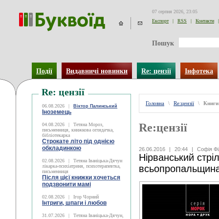
07 серпня 2026, 23:05
Експорт
|
RSS
|
Контакти
|
Пошук
Події
Видавничі новинки
Re: цензії
Інфотека
Re: цензії
Головна
\
Re:цензії
\
Книги
06.08.2026
|
Віктор Палинський
Іноземець
Re:цензії
04.08.2026
|
Тетяна Мороз,
письменниця, книжкова оглядачка,
бібліотекарка
Строкате літо під однією
обкладинкою
26.06.2016
|
20:44
|
Софія Ф
Нірванський стрі
02.08.2026
|
Тетяна Іваніцька-Дячун
лікарка-психіатриня, психотерапевтка,
всьопропальщин
письменниця
Після цієї книжки хочеться
подзвонити мамі
02.08.2026
|
Ігор Чорний
Інтриги, шпаги і любов
31.07.2026
|
Тетяна Іваніцька-Дячун,