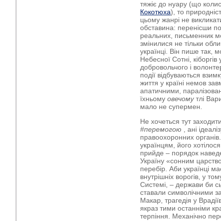
тяжіє до нуару (що коли
Кокотюха
), то природніс
цьому жанрі не викликат
обставина: перенісши под
реальних, письменник мо
змінилися не тільки обли
українці. Він пише так, 
Небесної Сотні, кіборгів
добровольчого і волонте
події відбуваються взимку
життя у країні немов за
апатичними, паралізовани
їхньому
овечому
тлі Вар
мало не супермен.
Не хочеться тут заходит
#перемогою
, ані ідеал
правоохоронних органів.
українцям, його хотілос
прийде – порядок навед
Україну «сонним царство
перебір. Аби українці ма
внутрішніх ворогів, у том
Системі, – держави би сь
ставали символічними за
Макар, трагедія у Врадіїв
якраз тими останніми кр
терпіння. Механічно пер