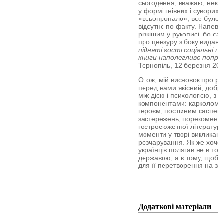
сьогодення, вважаю, нек
у формі гнівних і сувори
«всьопропало», все було 
відсутнє по факту. Напе
різкішим у рукописі, бо 
про цензуру з боку вида
підняті гості соціальні
книги наполегливо поп
Тернопіль, 12 березня 2
Отож, мій висновок про р
перед нами якісний, доб
між дією і психологією, 
компонентами: карколом
героєм, постійним саспе
застережень, порекомен
гостросюжетної літератур
моменти у творі викликают
розчарування. Як же хоч
українців полягав не в то
державою, а в тому, що
для її перетворення на з
Додаткові матеріали