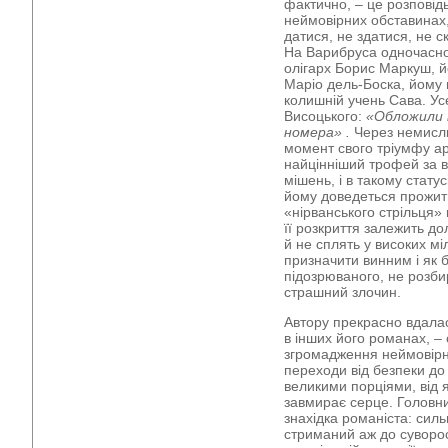
фактично, – це розповід
неймовірних обставинах
датися, не здатися, не ск
На Варибруса одночасно
олігарх Борис Маркуш, й
Маріо дель-Боска, йому 
колишній учень Сава. Ус
Висоцького:
«Обложили 
номера»
.
Через немисли
момент свого тріумфу ар
найцінніший трофей за в
мішень, і в такому стату
йому доведеться прожит
«нірванського стрільця»
її розкриття залежить до
й не сплять у високих мі
призначити винним і як 
підозрюваного, не розби
страшний злочин.
Автору прекрасно вдалас
в інших його романах, –
згромадження неймовірн
переходи від безпеки до 
великими порціями, від 
завмирає серце. Головн
знахідка романіста: силь
стриманий аж до суворос