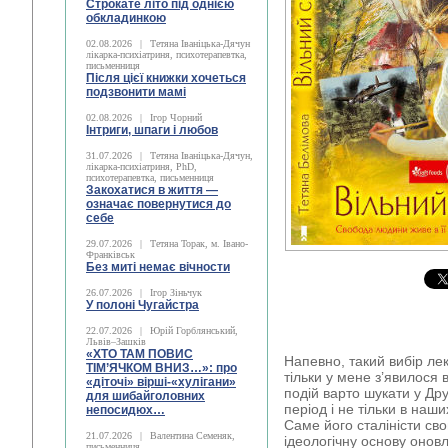
Строкате літо під однією
обкладинкою
02.08.2026
|
Тетяна Іваніцька-Дячун
лікарка-психіатриня, психотерапевтка,
письменниця
Після цієї книжки хочеться
подзвонити мамі
02.08.2026
|
Ігор Чорний
Інтриги, шпаги і любов
31.07.2026
|
Тетяна Іваніцька-Дячун,
лікарка-психіатриня, PhD,
психотерапевтка, письменниця
Закохатися в життя —
означає повернутися до
себе
29.07.2026
|
Тетяна Торак, м. Івано-
Франківськ
Без миті немає вічности
26.07.2026
|
Ігор Зіньчук
У полоні Чугайстра
22.07.2026
|
Юрій Горблянський,
Львів–Зашків
«ХТО ТАМ ПОВИС
Напевно, такий вибір ле
ТІМ’ЯЧКОМ ВНИЗ…»: про
тільки у мене з’явилося 
«діточі» вірші-«хулігани»
подій варто шукати у Дру
для шибайголовних
період і не тільки в на
непосидюх…
Саме його сталіністи св
21.07.2026
|
Валентина Семеняк,
ідеологічну основу онов
письменниця