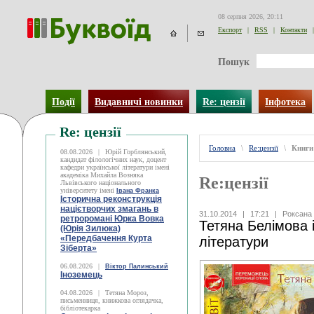
08 серпня 2026, 20:11
Експорт
|
RSS
|
Контакти
|
Пошук
Події
Видавничі новинки
Re: цензії
Інфотека
Re: цензії
Головна
\
Re:цензії
\
Книги
08.08.2026
|
Юрій Горблянський,
кандидат філологічних наук, доцент
кафедри української літератури імені
академіка Михайла Возняка
Re:цензії
Львівського національного
університету імені
Івана Франка
Історична реконструкція
націєтворчих змагань в
31.10.2014
|
17:21
|
Роксана
ретроромані Юрка Вовка
Тетяна Белімова і
(Юрія Зилюка)
«Передбачення Курта
літератури
Зіберта»
06.08.2026
|
Віктор Палинський
Іноземець
04.08.2026
|
Тетяна Мороз,
письменниця, книжкова оглядачка,
бібліотекарка