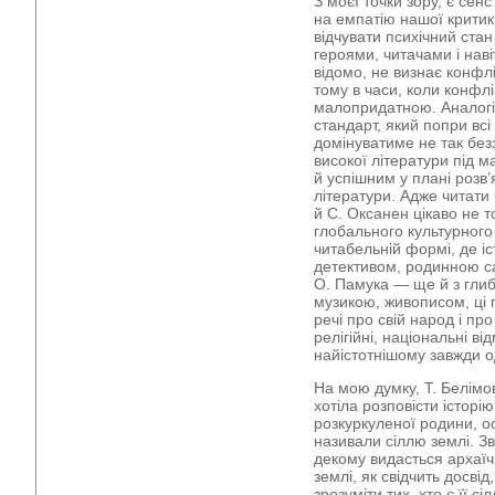
З моєї точки зору, є сенс
на емпатію нашої критики
відчувати психічний стан 
героями, читачами і нав
відомо, не визнає конфлі
тому в часи, коли конфл
малопридатною. Аналогі
стандарт, який попри всі
домінуватиме не так без
високої літератури під 
й успішним у плані роз
літератури. Адже читати 
й С. Оксанен цікаво не т
глобального культурного
читабельній формі, де іс
детективом, родинною са
О. Памука — ще й з глиб
музикою, живописом, ці 
речі про свій народ і про
релігійні, національні від
найістотнішому завжди о
На мою думку, Т. Белімо
хотіла розповісти історі
розкуркуленої родини, о
називали сіллю землі. З
декому видасться архаїч
землі, як свідчить досві
зрозуміти тих, хто є її с