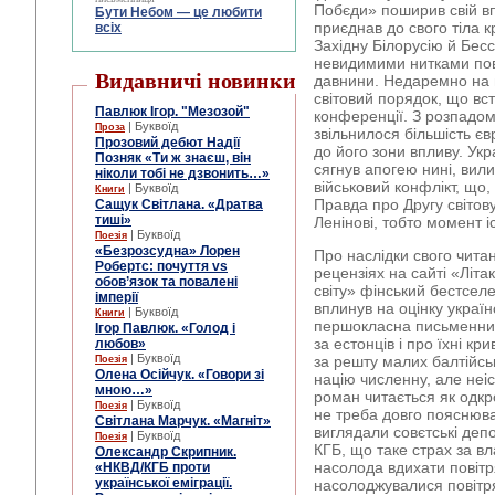
Побєди» поширив свій вп
Бути Небом ― це любити
приєднав до свого тіла кр
всіх
Західну Білорусію й Бесс
невидимими нитками пов’
Видавничі новинки
давнини. Недаремно на 
світовий порядок, що вс
Павлюк Ігор. "Мезозой"
конференції. З розпадом
| Буквоїд
Проза
звільнилося більшість є
Прозовий дебют Надії
до його зони впливу. Укр
Позняк «Ти ж знаєш, він
сягнув апогею нині, вил
ніколи тобі не дзвонить…»
військовий конфлікт, що,
| Буквоїд
Книги
Правда про Другу світов
Сащук Світлана. «Дратва
тиші»
Ленінові, тобто момент і
| Буквоїд
Поезія
«Безрозсудна» Лорен
Про наслідки свого чита
Робертс: почуття vs
рецензіях на сайті «Літа
обов’язок та повалені
світу» фінський бестселер
імперії
вплинув на оцінку украї
| Буквоїд
Книги
першокласна письменниця
Ігор Павлюк. «Голод і
за естонців і про їхні к
любов»
| Буквоїд
за решту малих балтійськи
Поезія
Олена Осійчук. «Говори зі
націю численну, але неі
мною…»
роман читається як одкр
| Буквоїд
Поезія
не треба довго пояснювати
Світлана Марчук. «Магніт»
виглядали совєтські деп
| Буквоїд
Поезія
КГБ, що таке страх за вла
Олександр Скрипник.
насолода вдихати повітр
«НКВД/КГБ проти
української еміграції.
насолоджувалися повітря