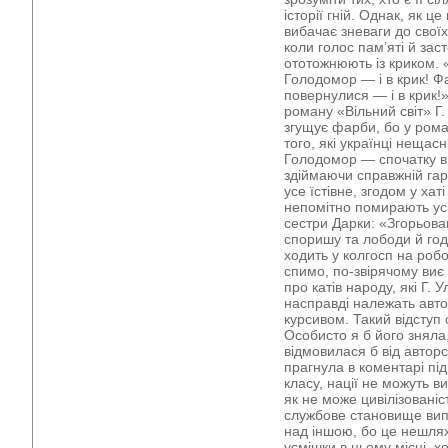
історії гній. Однак, як ц
вибачає зневаги до своїх
коли голос пам’яті й зас
ототожнюють із криком. «
Голодомор — і в крик! Ф
повернулися — і в крик
роману «Вільний світ» Г
згущує фарби, бо у рома
того, які українці нещасн
Голодомор — спочатку в 
здіймаючи справжній га
усе їстівне, згодом у ха
непомітно помирають усі,
сестри Дарки: «Згорьова
споришу та лободи й году
ходить у колгосп на роб
спимо, по-звірячому ви
про катів народу, які Г.
насправді належать автор
курсивом. Такий відступ 
Особисто я б його зняла, 
відмовилася б від автор
прагнула в коментарі під
класу, нації не можуть 
як не може цивілізованіс
службове становище вип
над іншою, бо це нешлях
усмішки в цьому місці, х