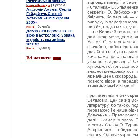
Розсекречені архіви»
відповідь імперії, а са
| Буквоїд
Історія/Культура
«Сталінка» О. Ульяненка
Анатолій Амелін, Сергій
секретів» О. Забужко на 
Гайдайчук, Євгеній
бліднуть, бо перший — на
Астахов. «Візія України
випадку із перефразова
2035»
пиво!», надто м’яка, у д
| Буквоїд
Книги
Дебра Сільверман. «Я не
— це Великий роман, зі 
вірю в астрологію. Зоряна
домішкою мелодрами, якщ
мудрість, яка змінює
Улюри. Спостереження пр
життя»
звичайно, небезпідставне
| Буквоїд
Книги
досі бояться бути самим
хоча саме прості слова
Всі новинки
український досвід. С. 
хутірської естонської пе
власної меншовартості, 
як начищена сковорода,
повного відра, а передв
звичайнісінькі сірі миші.
Гріх патетики й мелодра
Белімовій. Цей закид мо
літературу, бо такою, по
переважно і є наша рідна
Довженка, «Прапороносці
далі — химерна проза. Є
межами болю» О. Турянсь
Андріяшика — обидва не
світову. Одначе українсь