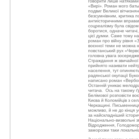
говорити лише натяками,
«Вирі». Роман мого бать
подвиг Великої вітчизня
безсумнівним, критика п
антиісторичними вправам
соцреалізму була свідом
боротися, одначе читачі
цієї думки. Саме тому на
роман про війну рівня «З
воєнної теми не можна н
повстанський рух «Черво
головна увага зосередже
Страждання ж звичайної 
прийнято називати нейт
населення, тут опиняють
радянської окупації Бук
написано роман «Вербов
Останній уникає мелодр
читача. Ось на такому ґр
Белімової розповісти воє
Києва й Коломійців з се
Черкащині. Письменниця 
можливо, й не до кінця
за найскладніший істори
Національно-визвольні з
Відродження, Голодомор,
заморозки таки локальні