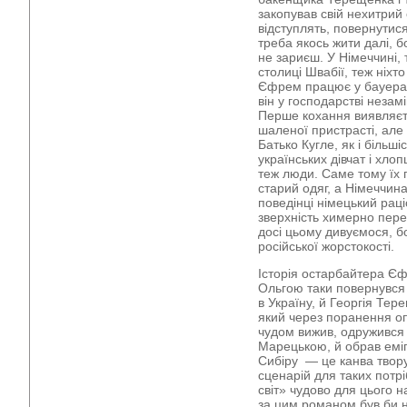
закопував свій нехитрий 
відступлять, повернутис
треба якось жити далі, б
не зариєш. У Німеччині, 
столиці Швабії, теж ніхт
Єфрем працює у бауера К
він у господарстві незам
Перше кохання виявляєт
шаленої пристрасті, але
Батько Кугле, як і більші
українських дівчат і хло
теж люди. Саме тому їх 
старий одяг, а Німеччина
поведінці німецький рац
зверхність химерно пере
досі цьому дивуємося, б
російської жорстокості.
Історія остарбайтера Є
Ольгою таки повернувся 
в Україну, й Георгія Тер
який через поранення оп
чудом вижив, одружився
Марецькою, й обрав еміг
Сибіру — це канва твору
сценарій для таких потрі
світ» чудово для цього 
за цим романом був би н