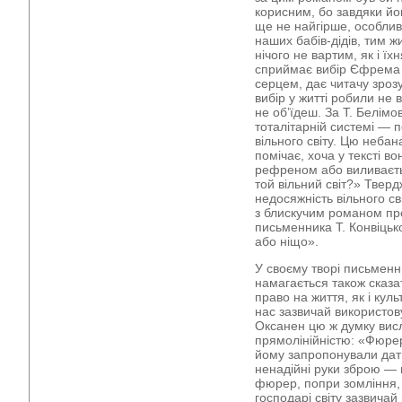
корисним, бо завдяки йо
ще не найгірше, особлив
наших бабів-дідів, тим ж
нічого не вартим, як і їх
сприймає вибір Єфрема 
серцем, дає читачу зроз
вибір у житті робили не в
не об’їдеш. За Т. Белім
тоталітарній системі — п
вільного світу. Цю неба
помічає, хоча у тексті в
рефреном або виливаєть
той вільний світ?» Твер
недосяжність вільного сві
з блискучим романом про
письменника Т. Конвіць
або ніщо».
У своєму творі письменн
намагається також сказа
право на життя, як і куль
нас зазвичай використову
Оксанен цю ж думку вис
прямолінійністю: «Фюре
йому запропонували дати
ненадійні руки зброю —
фюрер, попри зомління, 
господарі світу зазвича