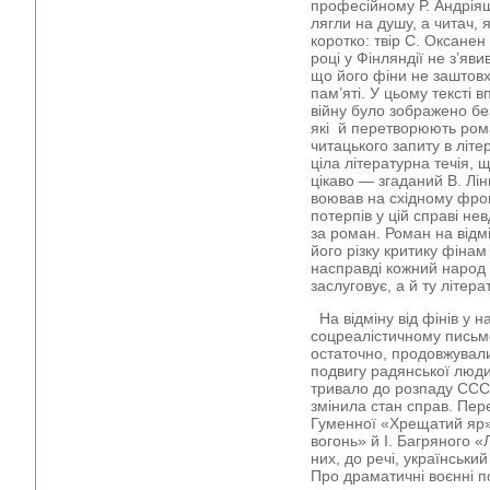
професійному Р. Андріяш
лягли на душу, а читач, 
коротко: твір С. Оксане
році у Фінляндії не з’яв
що його фіни не заштовх
пам’яті. У цьому тексті 
війну було зображено бе
які й перетворюють ром
читацького запиту в літ
ціла літературна течія, 
цікаво — згаданий В. Лін
воював на східному фрон
потерпів у цій справі не
за роман. Роман на відмі
його різку критику фінам
насправді кожний народ м
заслуговує, а й ту літера
На відміну від фінів у 
соцреалістичному письме
остаточно, продовжувал
подвигу радянської людин
тривало до розпаду СССР
змінила стан справ. Пер
Гуменної «Хрещатий яр»,
вогонь» й І. Багряного 
них, до речі, українськи
Про драматичні воєнні по