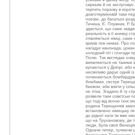
сарказм й не заслуговує
терпить поразку в коротк
довготерміновій таки пе
поезію, до багатьох розд
Тичина, Є. Плужник, Р. Б
здається, що саме завд
реальність в її книжці с
з’являються німці, саме 
криків теж немає. Про п
нагадує канонада, цокан
холодний піт і спогади 
Полю. Так виглядає очік
виявляються не такими 
купаються у Дніпрі, або
несміливо дарує одній із
починаються бомбардув
бомбами, сестри Терещен
Києвом, аби взяти у сільс
не тітка. Згадано й ту ст
розвели таки совєтські п
що тоді від вогню їхнє м
родина Терещенків закоп
встановлено німецьку лі
до рідної хати їм вже ні
що на Трухановому, де т
люди, була своя Венеція
Одначе тепер, гуляючи 
бакенщика Терещенка і т