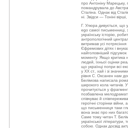
про Антоніну Марецьку, г
помандрувала до Австрал
Сталіна. Однак від Сталі
ні. Звідси — Тоніні вірші,
Г. Улюра дивується, що у 
ego самої письменниці, з
українську історію, роби
антропологічний централ
витримав усі потрясіння
Єфремових дітях і внука
найголовніший підсумок 
моменту. Якщо критика н
людей, їхньої оцінки реа
що українці попри всі е
у ХХ ст., хай і зі значн
рівня С. Оксанен нам до
Белімова написала роман
широкого кола читачів. 
прочитується у фрагмент
позбавлена мелодрамати
співчуває й співпережива
героїчні сторінки війни,
що письменниця таки гли
вона знає про них багато
Саме тому читач Т. Белім
української літератури, 
собою. Однак досвід акту