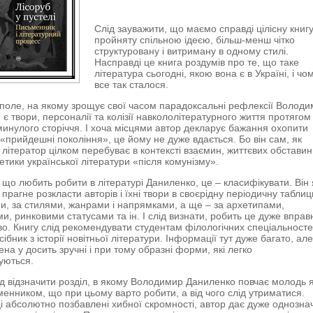
Слід зауважити, що маємо справді цілісну книгу
пройняту спільною ідеєю, більш-менш чітко
структуровану і витриману в одному стилі.
Насправді це книга роздумів про те, що таке
література сьогодні, якою вона є в Україні, і чо
все так сталося.
поле, на якому зрощує свої часом парадоксальні рефлексії Волод
 є твори, персоналії та колізії навкололітературного життя протягом
 минулого сторіччя. І хоча місцями автор декларує бажання охопити
 «прийдешні покоління», це йому не дуже вдається. Бо він сам, як
 літератор цілком перебуває в контексті взаємин, життєвих обставин
етики української літератури «після комунізму».
що любить робити в літературі Даниленко, це – класифікувати. Він 
прагне розкласти авторів і їхні твори в своєрідну періодичну таблиц
и, за стилями, жанрами і напрямками, а ще – за архетипами,
и, ринковими статусами та ін. І слід визнати, робить це дуже вправн
о. Книгу слід рекомендувати студентам філологічних спеціальносте
ібник з історії новітньої літератури. Інформації тут дуже багато, ал
на у досить зручні і при тому образні форми, які легко
вуються.
д відзначити розділ, в якому Володимир Даниленко повчає молодь 
менником, що при цьому варто робити, а від чого слід утриматися.
і абсолютно позбавлені хибної скромності, автор дає дуже однозна