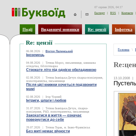
07 серпня 2026, 04:17
Експорт
|
RSS
|
Контакти
|
Події
Видавничі новинки
Re: цензії
Інфотека
Re: цензії
Головна
\
06.08.2026
|
Віктор Палинський
Іноземець
Re:цен
04.08.2026
|
Тетяна Мороз, письменниця, книжкова
оглядачка, бібліотекарка
Строкате літо під однією обкладинкою
02.08.2026
|
Тетяна Іваніцька-Дячун лікарка-психіатриня,
13.10.2008
|
психотерапевтка, письменниця
Пустель
Після цієї книжки хочеться подзвонити
мамі
02.08.2026
|
Ігор Чорний
Інтриги, шпаги і любов
31.07.2026
|
Тетяна Іваніцька-Дячун, лікарка-
психіатриня, PhD, психотерапевтка, письменниця
Закохатися в життя — означає
повернутися до себе
29.07.2026
|
Тетяна Торак, м. Івано-Франківськ
Без миті немає вічности