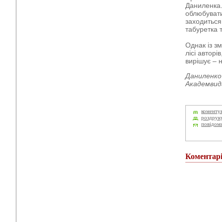
Даниленка.
облюбувати
заходиться
табуретка 
Однак із з
лісі авторі
вирішує – н
Даниленко 
Академвида
коменту
роздрук
повідом
Коментар