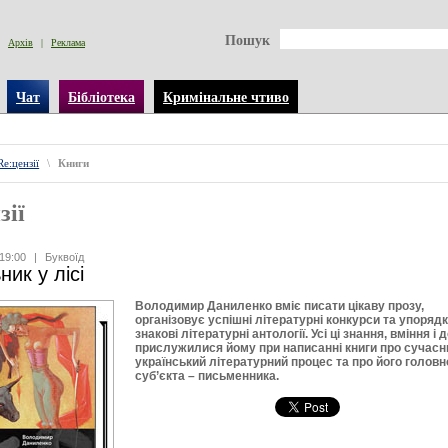
Пошук
Архів
|
Реклама
Чат
Бібліотека
Кримінальне чтиво
Re:цензії
\
Книги
зії
19:00
|
Буквоїд
ник у лісі
Володимир Даниленко вміє писати цікаву прозу,
організовує успішні літературні конкурси та упоряд
знакові літературні антології. Усі ці знання, вміння і 
прислужилися йому при написанні книги про сучасн
український літературний процес та про його головн
суб’єкта – письменника.