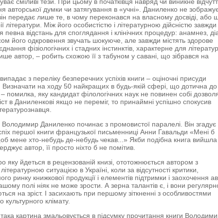
суває сміливі тези. При цьому в початківця навряд чи виникне відчут
ня авторської думки чи затягування в «учні». Даниленко не зображує
 він передає лише те, в чому переконався на власному досвіді, або 
рії літератури. Між його особистістю і літературною дійсністю завжди
я певна відстань для споглядання і клінічних процедур: анамнез, ді
сом його одкровення звучать шокуюче, але завжди містять здорове
днання фізіологічних і стадних інстинктів, характерне для літерату
пише автор, – робить схожою її з табуном у савані, що зібрався на
випадає з переліку безперечних успіхів книги – оціночні присуди
 Визначати на ходу 50 найкращих в будь-якій сфері, що дотична до
 – помилка, яку кандидат філологічних наук не повинен собі дозвол
іст в Даниленкові якщо не переміг, то принаймні успішно спокусив
літературознавця.
 Володимир Даниленко починає з промовистої паралелі. Він згадує
піх першої книги французької письменниці Анни Гавальди «Мені б
щоб мене хто-небудь де-небудь чекав...» Якби подібна книга вийшла
верджує автор, її просто ніхто б не помітив.
ро яку йдеться в рецензованій книзі, ототожнюється автором з
ітературною ситуацією в Україні, коли за відсутності критики,
го ринку книжкової продукції і елементів підтримки і заохочення ав
ашому полі ніяк не може зрости. А зерна талантів є, і вони регулярн
ться на зріст. І засихають при першому зіткненні з особливостями
о культурного клімату.
така картина змальовується в підсумку прочитання книги Володим