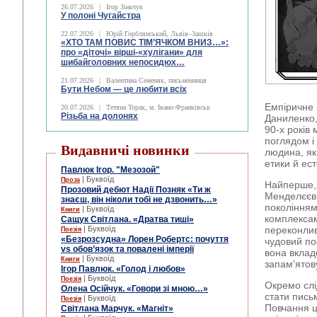
26.07.2026
|
Ігор Зіньчук
У полоні Чугайстра
22.07.2026
|
Юрій Горблянський, Львів–Зашків
«ХТО ТАМ ПОВИС ТІМ’ЯЧКОМ ВНИЗ…»:
про «діточі» вірші-«хулігани» для
шибайголовних непосидюх…
21.07.2026
|
Валентина Семеняк, письменниця
Бути Небом ― це любити всіх
Емпіричне 
20.07.2026
|
Тетяна Торак, м. Івано-Франківськ
Різьба на долонях
Даниленко,
90-х років
поглядом і
Видавничі новинки
людина, як
етики й ест
Павлюк Ігор. "Мезозой"
| Буквоїд
Проза
Найперше, 
Прозовий дебют Надії Позняк «Ти ж
Менделєєв 
знаєш, він ніколи тобі не дзвонить…»
поколінням
| Буквоїд
Книги
комплексам
Сащук Світлана. «Дратва тиші»
| Буквоїд
переконлив
Поезія
«Безрозсудна» Лорен Робертс: почуття
чудовий пос
vs обов’язок та повалені імперії
вона вкладе
| Буквоїд
Книги
запам’ято
Ігор Павлюк. «Голод і любов»
| Буквоїд
Поезія
Окремо слі
Олена Осійчук. «Говори зі мною…»
стати пись
| Буквоїд
Поезія
Повчання ц
Світлана Марчук. «Магніт»