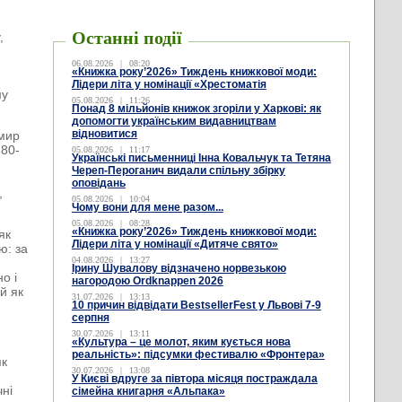
Останні події
,
06.08.2026
|
08:20
«Книжка року’2026» Тиждень книжкової моди:
Лідери літа у номінації «Хрестоматія
му
05.08.2026
|
11:26
Понад 8 мільйонів книжок згоріли у Харкові: як
допомогти українським видавництвам
відновитися
имир
 80-
05.08.2026
|
11:17
Українські письменниці Інна Ковальчук та Тетяна
Череп-Пероганич видали спільну збірку
оповідань
,
05.08.2026
|
10:04
Чому вони для мене разом...
05.08.2026
|
08:28
«Книжка року’2026» Тиждень книжкової моди:
як
Лідери літа у номінації «Дитяче свято»
ю: за
04.08.2026
|
13:27
Ірину Шувалову відзначено норвезькою
о і
нагородою Ordknappen 2026
й як
31.07.2026
|
13:13
е
10 причин відвідати BestsellerFest у Львові 7-9
серпня
30.07.2026
|
13:11
«Культура – це молот, яким кується нова
реальність»: підсумки фестивалю «Фронтера»
як
30.07.2026
|
13:08
У Києві вдруге за півтора місяця постраждала
чні
сімейна книгарня «Альпака»