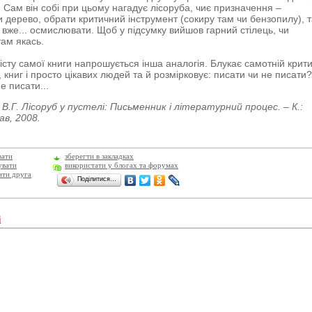
 Сам він собі при цьому нагадує лісоруба, чиє призначення –
 дерево, обрати критичний інструмент (сокиру там чи бензопилу), т
 вже... осмислювати. Щоб у підсумку вийшов гарний стілець, чи
там якась.
місту самої книги напрошується інша аналогія. Блукає самотній крити
в, книг і просто цікавих людей та й розмірковує: писати чи не писати?
е писати...
В.Г. Лісоруб у пустелі: Письменник і літературний процес. – К.:
в, 2008.
вати
зберегти в закладках
увати
використати у блогах та форумах
ити друга
Поділитися…
і