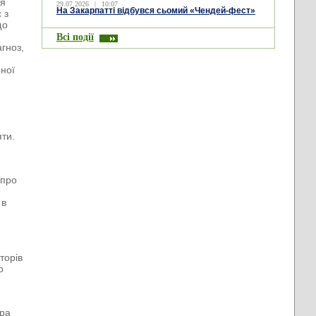
тя
29.07.2026
|
10:07
На Закарпатті відбувся сьомий «Чендей-фест»
 з
що
Всі події
агноз,
рної
яти.
 про
 в
торів
о
ира