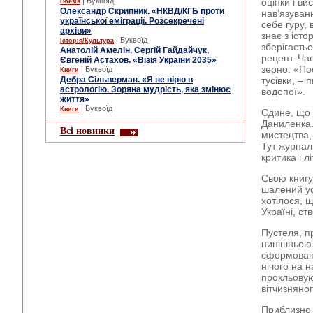
| Буквоїд
оцінки і ви
Поезія
Олександр Скрипник. «НКВД/КГБ проти
нав’язуван
української еміграції. Розсекречені
себе гуру,
архіви»
знає з істо
| Буквоїд
Історія/Культура
зберігаєтьс
Анатолій Амелін, Сергій Гайдайчук,
рецепт. Ча
Євгеній Астахов. «Візія України 2035»
зерно. «Поє
| Буквоїд
Книги
Дебра Сільверман. «Я не вірю в
тусівки, – 
астрологію. Зоряна мудрість, яка змінює
водопої».
життя»
| Буквоїд
Книги
Єдине, що 
Даниленка.
Всі новинки
мистецтва,
Тут журнал
критика і 
Свою книгу
шалений ус
хотілося, 
Україні, ст
Пустеля, п
нинішньою л
сформовано
нічого на н
прокльовую
вітчизняног
Приблизно 