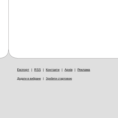
Експорт
|
RSS
|
Контакти
|
Архів
|
Реклама
Додати в вибране
|
Зробити стартовою