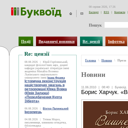
08 серпня 2026, 17:26
Експорт
|
RSS
|
Контакти
|
Пошук
Події
Видавничі новинки
Re: цензії
Інфотека
Re: цензії
Головна
\
Новини
\
Проза
08.08.2026
|
Юрій Горблянський,
кандидат філологічних наук, доцент
кафедри української літератури імені
академіка Михайла Возняка
Новини
Львівського національного
університету імені
Івана Франка
Історична реконструкція
націєтворчих змагань в
11.06.2010
|
08:40
|
Буквоїд
ретроромані Юрка Вовка
Борис Харчук. «В
(Юрія Зилюка)
«Передбачення Курта
Зіберта»
06.08.2026
|
Віктор Палинський
Іноземець
04.08.2026
|
Тетяна Мороз,
письменниця, книжкова оглядачка,
бібліотекарка