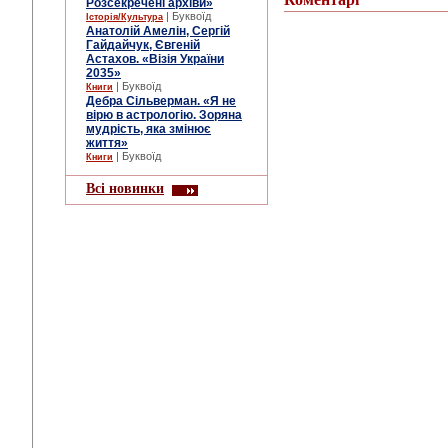
Розсекречені архіви»
| Буквоїд
Історія/Культура
Анатолій Амелін, Сергій
Гайдайчук, Євгеній
Астахов. «Візія України
2035»
| Буквоїд
Книги
Дебра Сільверман. «Я не
вірю в астрологію. Зоряна
мудрість, яка змінює
життя»
| Буквоїд
Книги
Всі новинки