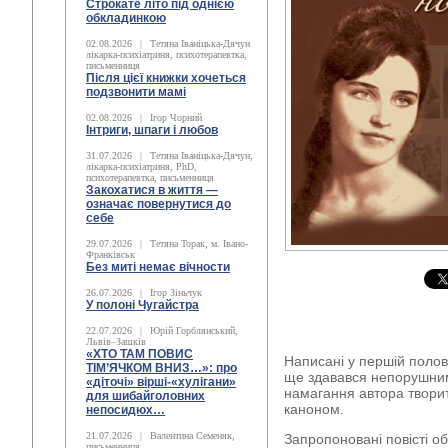
Строкате літо під однією
обкладинкою
02.08.2026
|
Тетяна Іваніцька-Дячун
лікарка-психіатриня, психотерапевтка,
письменниця
Після цієї книжки хочеться
подзвонити мамі
02.08.2026
|
Ігор Чорний
Інтриги, шпаги і любов
31.07.2026
|
Тетяна Іваніцька-Дячун,
лікарка-психіатриня, PhD,
психотерапевтка, письменниця
Закохатися в життя —
означає повернутися до
себе
29.07.2026
|
Тетяна Торак, м. Івано-
Франківськ
Без миті немає вічности
26.07.2026
|
Ігор Зіньчук
У полоні Чугайстра
22.07.2026
|
Юрій Горблянський,
Львів–Зашків
«ХТО ТАМ ПОВИС
Написані у першій полов
ТІМ’ЯЧКОМ ВНИЗ…»: про
ще здавався непорушним, 
«діточі» вірші-«хулігани»
намагання автора твори
для шибайголовних
каноном.
непосидюх…
21.07.2026
|
Валентина Семеняк,
Запропоновані повісті о
письменниця