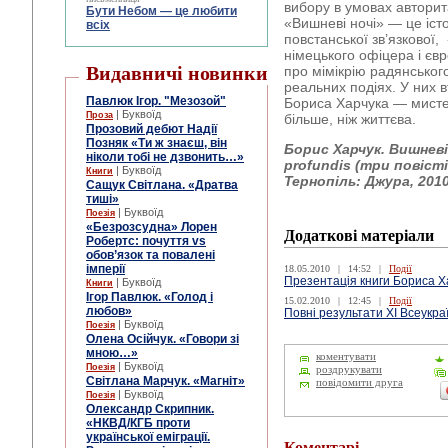
вибору в умовах авторит
Бути Небом ― це любити
«Вишневі ночі» — це іст
всіх
повстанської зв’язкової
німецького офіцера і євр
Видавничі новинки
про мімікрію радянського 
реальних подіях. У них 
Павлюк Ігор. "Мезозой"
Бориса Харчука — мисте
| Буквоїд
Проза
більше, ніж життєва.
Прозовий дебют Надії
Позняк «Ти ж знаєш, він
Борис Харчук. Вишневі 
ніколи тобі не дзвонить…»
profundis (три повіст
| Буквоїд
Книги
Тернопіль: Джура, 2010.
Сащук Світлана. «Дратва
тиші»
| Буквоїд
Поезія
«Безрозсудна» Лорен
Додаткові матеріали
Робертс: почуття vs
обов’язок та повалені
імперії
18.05.2010
|
14:52
|
Події
Презентація книги Бориса Х
| Буквоїд
Книги
Ігор Павлюк. «Голод і
15.02.2010
|
12:45
|
Події
любов»
Повні результати XІ Всеукра
| Буквоїд
Поезія
Олена Осійчук. «Говори зі
мною…»
коментувати
| Буквоїд
Поезія
роздрукувати
Світлана Марчук. «Магніт»
повідомити друга
| Буквоїд
Поезія
Олександр Скрипник.
«НКВД/КГБ проти
української еміграції.
Коментарі