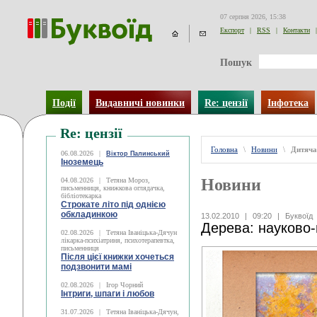
07 серпня 2026, 15:38
Експорт
|
RSS
|
Контакти
|
Пошук
Події
Видавничі новинки
Re: цензії
Інфотека
Re: цензії
Головна
\
Новини
\
Дитяча
06.08.2026
|
Віктор Палинський
Іноземець
Новини
04.08.2026
|
Тетяна Мороз,
письменниця, книжкова оглядачка,
бібліотекарка
Строкате літо під однією
обкладинкою
13.02.2010
|
09:20
|
Буквоїд
Дерева: науково
02.08.2026
|
Тетяна Іваніцька-Дячун
лікарка-психіатриня, психотерапевтка,
письменниця
Після цієї книжки хочеться
подзвонити мамі
02.08.2026
|
Ігор Чорний
Інтриги, шпаги і любов
31.07.2026
|
Тетяна Іваніцька-Дячун,