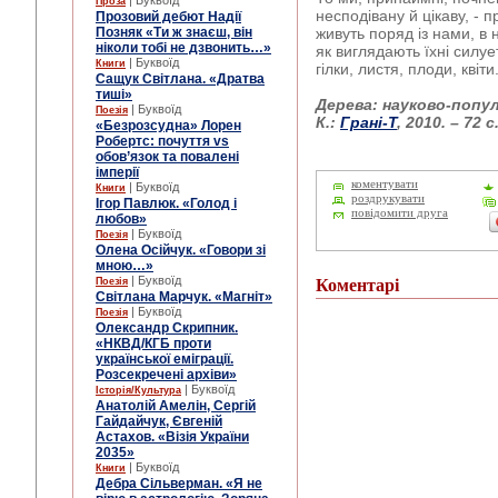
| Буквоїд
Проза
несподівану й цікаву, - пр
Прозовий дебют Надії
Позняк «Ти ж знаєш, він
живуть поряд із нами, в н
ніколи тобі не дзвонить…»
як виглядають їхні силует
| Буквоїд
Книги
гілки, листя, плоди, квіти
Сащук Світлана. «Дратва
тиші»
Дерева: науково-попул
| Буквоїд
Поезія
К.:
Грані-Т
, 2010. – 72 с
«Безрозсудна» Лорен
Робертс: почуття vs
обов’язок та повалені
імперії
коментувати
| Буквоїд
Книги
роздрукувати
Ігор Павлюк. «Голод і
повідомити друга
любов»
| Буквоїд
Поезія
Олена Осійчук. «Говори зі
мною…»
| Буквоїд
Поезія
Коментарі
Світлана Марчук. «Магніт»
| Буквоїд
Поезія
Олександр Скрипник.
«НКВД/КГБ проти
української еміграції.
Розсекречені архіви»
| Буквоїд
Історія/Культура
Анатолій Амелін, Сергій
Гайдайчук, Євгеній
Астахов. «Візія України
2035»
| Буквоїд
Книги
Дебра Сільверман. «Я не