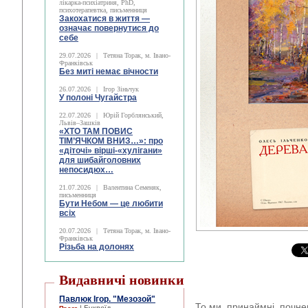
лікарка-психіатриня, PhD,
психотерапевтка, письменниця
Закохатися в життя —
означає повернутися до
себе
29.07.2026
|
Тетяна Торак, м. Івано-
Франківськ
Без миті немає вічности
26.07.2026
|
Ігор Зіньчук
У полоні Чугайстра
22.07.2026
|
Юрій Горблянський,
Львів–Зашків
«ХТО ТАМ ПОВИС
ТІМ’ЯЧКОМ ВНИЗ…»: про
«діточі» вірші-«хулігани»
для шибайголовних
непосидюх…
21.07.2026
|
Валентина Семеняк,
письменниця
Бути Небом ― це любити
всіх
20.07.2026
|
Тетяна Торак, м. Івано-
Франківськ
Різьба на долонях
Видавничі новинки
Павлюк Ігор. "Мезозой"
То ми, принаймні, почне