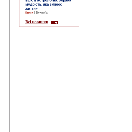
вірю в астрологію. Зоряна
мудрість, яка змінює
життя»
| Буквоїд
Книги
Всі новинки