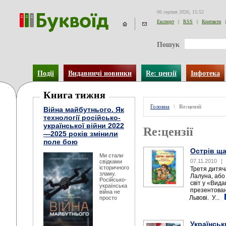
06 серпня 2026, 15:52
Експорт
|
RSS
|
Контакти
|
Пошук
Події
Видавничі новинки
Re: цензії
Інфотека
Книга тижня
Головна
\
Re:цензії
Війна майбутнього. Як
технології російсько-
української війни 2022
Re:цензії
—2025 років змінили
поле бою
Острів ща
Ми стали
07.11.2010
|
свідками
історичного
Третя дитяч
зламу.
Лалуна, або
Російсько-
світ у «Вида
українська
презентован
війна не
Львові. У...
просто
Українськ