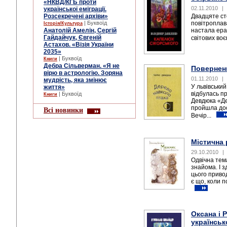
«НКВД/КГБ проти
02.11.2010
|
української еміграції.
Розсекречені архіви»
Двадцяте ст
| Буквоїд
повітроплава
Історія/Культура
Анатолій Амелін, Сергій
настала ера
Гайдайчук, Євгеній
світових воє
Астахов. «Візія України
2035»
| Буквоїд
Книги
Дебра Сільверман. «Я не
Повернен
вірю в астрологію. Зоряна
01.11.2010
|
мудрість, яка змінює
У львівський
життя»
відбулась п
| Буквоїд
Книги
Девдюка «Де
пройшла дос
Всі новинки
Вечір...
Містична 
29.10.2010
|
Одвічна тем
знайома. І 
цього привод
є що, коли п
Оксана і 
українськ