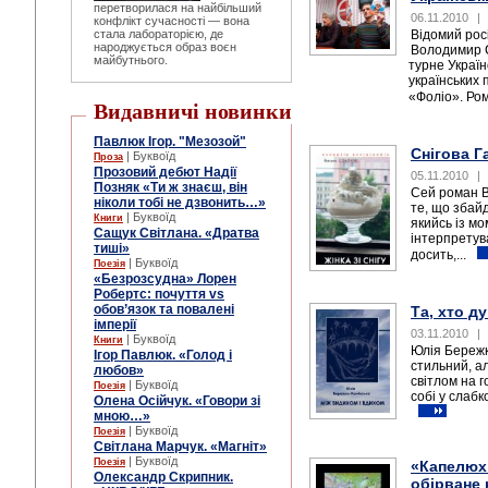
перетворилася на найбільший
06.11.2010
|
конфлікт сучасності — вона
стала лабораторією, де
Відомий рос
народжується образ воєн
Володимир 
майбутнього.
турне Украї
українських 
«Фоліо». Ром
Видавничі новинки
Павлюк Ігор. "Мезозой"
Снігова Га
| Буквоїд
Проза
Прозовий дебют Надії
05.11.2010
|
Позняк «Ти ж знаєш, він
Сей роман В
ніколи тобі не дзвонить…»
те, що збай
| Буквоїд
Книги
якийсь із мо
Сащук Світлана. «Дратва
інтерпретув
тиші»
досить,...
| Буквоїд
Поезія
«Безрозсудна» Лорен
Робертс: почуття vs
обов’язок та повалені
Та, хто д
імперії
03.11.2010
|
| Буквоїд
Книги
Юлія Бережк
Ігор Павлюк. «Голод і
стильний, а
любов»
світлом на г
| Буквоїд
Поезія
собі у слабк
Олена Осійчук. «Говори зі
мною…»
| Буквоїд
Поезія
Світлана Марчук. «Магніт»
| Буквоїд
Поезія
«Капелюх 
Олександр Скрипник.
обірване 