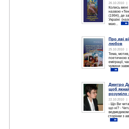
26.10.2010
|
Колись мені 
назвою «Тен
(1994), де 
Україні (наз
маю...
Про дві в
любов
25.10.2010
|
Тема, мотив
поетичною з
еміграції, ч
чужини завж
Дмитро Др
щоб якна
розуміло 
22.10.2010
|
- Що Ви чит
що ні? - Чит
ведмедиком»
сторінки з а