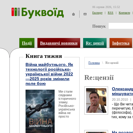
06 серпня 2026, 15:52
Експорт
|
RSS
|
Контакти
|
Пошук
Події
Видавничі новинки
Re: цензії
Інфотека
Книга тижня
Головна
\
Re:цензії
Війна майбутнього. Як
технології російсько-
української війни 2022
Re:цензії
—2025 років змінили
поле бою
Олександ
Ми стали
мікшувати
свідками
історичного
20.10.2010
|
зламу.
- Що Ви чит
Російсько-
перечитую, 
українська
(філософа), 
війна не
просто
тих, кому за 
На роздор