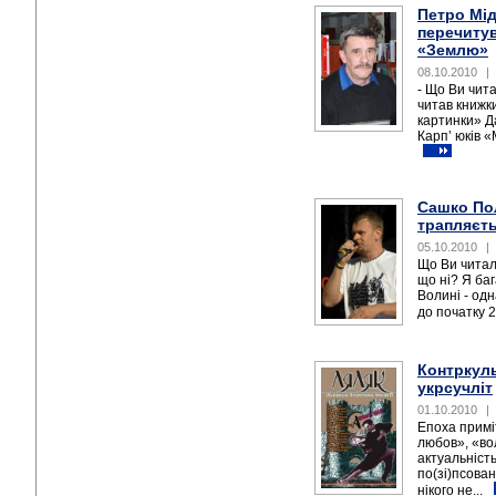
Петро Мід
перечиту
«Землю»
08.10.2010
|
- Що Ви чит
читав книжк
картинки» Да
Карп’ юків «
Сашко По
трапляєтьс
05.10.2010
|
Що Ви читал
що ні? Я баг
Волині - одн
до початку 20
Контркуль
укрсучліт
01.10.2010
|
Епоха примі
любов», «во
актуальніст
по(зі)псова
нікого не...