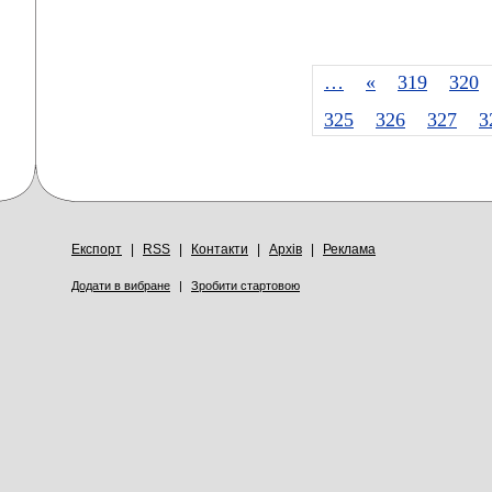
…
«
319
320
325
326
327
3
Експорт
|
RSS
|
Контакти
|
Архів
|
Реклама
Додати в вибране
|
Зробити стартовою