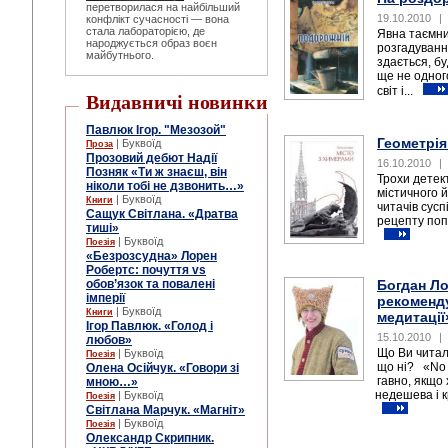
перетворилася на найбільший
19.10.2010
|
конфлікт сучасності — вона
стала лабораторією, де
Явна таємни
народжується образ воєн
розгадуванн
майбутнього.
здається, б
ще не одного
світ і...
Видавничі новинки
Павлюк Ігор. "Мезозой"
Геометрія
| Буквоїд
Проза
Прозовий дебют Надії
16.10.2010
|
Позняк «Ти ж знаєш, він
Трохи детек
ніколи тобі не дзвонить…»
містичного й
| Буквоїд
Книги
читачів сусп
Сащук Світлана. «Дратва
рецепту поп
тиші»
| Буквоїд
Поезія
«Безрозсудна» Лорен
Робертс: почуття vs
обов’язок та повалені
Богдан Ло
імперії
рекоменду
| Буквоїд
Книги
медитації
Ігор Павлюк. «Голод і
15.10.2010
|
любов»
Що Ви читал
| Буквоїд
Поезія
що ні? «No 
Олена Осійчук. «Говори зі
гавно, якщо 
мною…»
недешева і к
| Буквоїд
Поезія
Світлана Марчук. «Магніт»
| Буквоїд
Поезія
Олександр Скрипник.