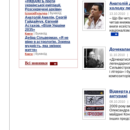
«НКВД/КГБ проти
Анатолій 
української еміграції.
холоду п
Розсекречені архіви»
| Буквоїд
Історія/Культура
13.10.2010
|
Анатолій Амелін, Сергій
– Що Ви чит
Гайдайчук, Євгеній
читав книжки
Астахов. «Візія України
книги есеїст
2035»
націоналізм.
| Буквоїд
Книги
Дебра Сільверман. «Я не
вірю в астрологію. Зоряна
мудрість, яка змінює
Дочекала
життя»
| Буквоїд
Книги
11.10.2010
|
«Дочекатися
Всі новинки
легендарно
Сильвестров
і літера» і
композиторів
Відверта 
антуражі
08.10.2010
|
2009 року в
Олександра 
майдані Конг
інших предст