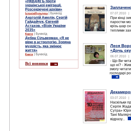
«НКВД/КГБ проти
української еміграції.
Заплачен
Розсекречені архіви»
| Буквоїд
07.07.2010
|
Історія/Культура
Анатолій Амелін, Сергій
При кінці зи
Гайдайчук, Євгеній
паростки мо
Астахов. «Візія України
крізь шар сн
2035»
теплими зах
| Буквоїд
Книги
Дебра Сільверман. «Я не
вірю в астрологію. Зоряна
Леся Вор
мудрість, яка змінює
«Дочь ск
життя»
| Буквоїд
Книги
06.07.2010
|
- Що Ви чит
Всі новинки
що ні? - Жив
змогу читати
господарі ро
Декамерон
03.07.2010
|
Наскільки п
Сергія Жада
Сутра» Юрія
Тані Малярчу
відразу...