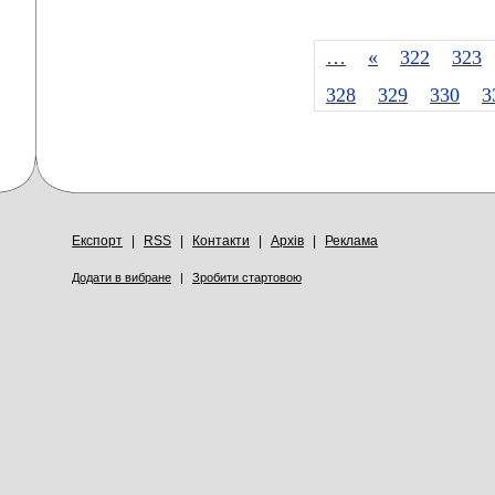
…
«
322
323
328
329
330
3
Експорт
|
RSS
|
Контакти
|
Архів
|
Реклама
Додати в вибране
|
Зробити стартовою