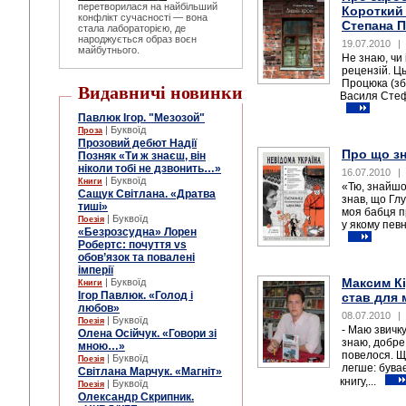
перетворилася на найбільший
Короткий 
конфлікт сучасності — вона
Степана 
стала лабораторією, де
народжується образ воєн
19.07.2010
|
майбутнього.
Не знаю, чи 
рецензій. Ць
Процюка (збі
Видавничі новинки
Василя Стеф
Павлюк Ігор. "Мезозой"
| Буквоїд
Проза
Прозовий дебют Надії
Про що зн
Позняк «Ти ж знаєш, він
ніколи тобі не дзвонить…»
16.07.2010
|
| Буквоїд
Книги
«Тю, знайшов
Сащук Світлана. «Дратва
знав, що Глу
тиші»
моя бабця п
| Буквоїд
Поезія
у якому певн
«Безрозсудна» Лорен
Робертс: почуття vs
обов’язок та повалені
імперії
Максим Кі
| Буквоїд
Книги
Ігор Павлюк. «Голод і
став для 
любов»
08.07.2010
|
| Буквоїд
Поезія
- Маю звичку
Олена Осійчук. «Говори зі
знаю, добре 
мною…»
повелося. Щ
| Буквоїд
Поезія
легше: бува
Світлана Марчук. «Магніт»
книгу,...
| Буквоїд
Поезія
Олександр Скрипник.