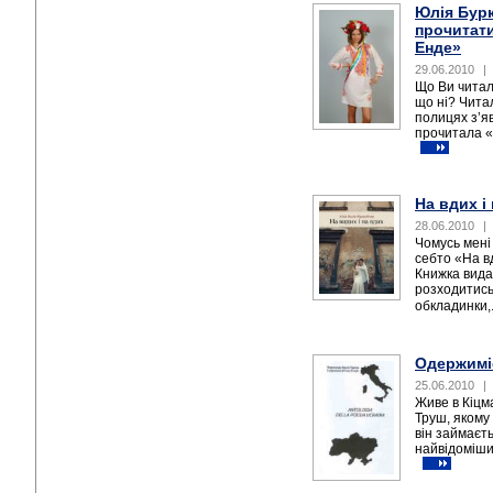
Юлія Бур
прочитати
Енде»
29.06.2010
|
Що Ви читал
що ні? Читал
полицях з’яв
прочитала «
На вдих і
28.06.2010
|
Чомусь мені
себто «На вд
Книжка видан
розходитис
обкладинки,.
Одержимі
25.06.2010
|
Живе в Кіцма
Труш, якому 
він займаєть
найвідоміши