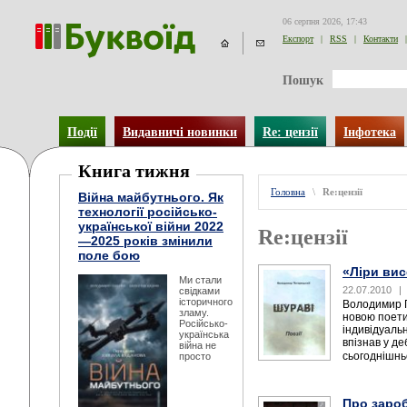
06 серпня 2026, 17:43
Експорт
|
RSS
|
Контакти
|
Пошук
Події
Видавничі новинки
Re: цензії
Інфотека
Книга тижня
Головна
\
Re:цензії
Війна майбутнього. Як
технології російсько-
української війни 2022
Re:цензії
—2025 років змінили
поле бою
«Ліри вис
Ми стали
22.07.2010
|
свідками
історичного
Володимир П
зламу.
новою поет
Російсько-
індивідуальн
українська
впізнав у д
війна не
сьогоднішньо
просто
Про зароб