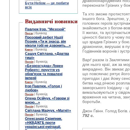
дракононароджених посл
Бути Небом ― це любити
переконати Грізних у бо
всіх
Та хто зможе протистояти
іншого бога. Зрештою, у д
Видавничі новинки
головних героїв зустріч
знайомиться з богом-вов
Павлюк Ігор. "Мезозой"
її жилах, та зустрічаєть
| Буквоїд
Проза
цінності багато у чому п
Прозовий дебют Надії
Позняк «Ти ж знаєш, він
що зрадив Грізних у бою
ніколи тобі не дзвонить…»
драконихи, вирушає в пут
| Буквоїд
Книги
Годівників воронів і зуст
Сащук Світлана. «Дратва
тиші»
Варґ разом із Заклятими 
| Буквоїд
Поезія
для нього краї, аж за мо
«Безрозсудна» Лорен
викрадено. Він звикає до
Робертс: почуття vs
що повсякчас рятує його
обов’язок та повалені
імперії
пригодах і дає йому сенс
| Буквоїд
Книги
битва над річкою розплав
Ігор Павлюк. «Голод і
заморського Іскідану - ці
любов»
вимальовуються у свідом
| Буквоїд
Поезія
враження на читача, зан
Олена Осійчук. «Говори зі
боротьби.
мною…»
| Буквоїд
Поезія
Світлана Марчук. «Магніт»
Джон Ґвінн. Голод Богів.
| Буквоїд
Поезія
792 с.
Олександр Скрипник.
«НКВД/КГБ проти
української еміграції.