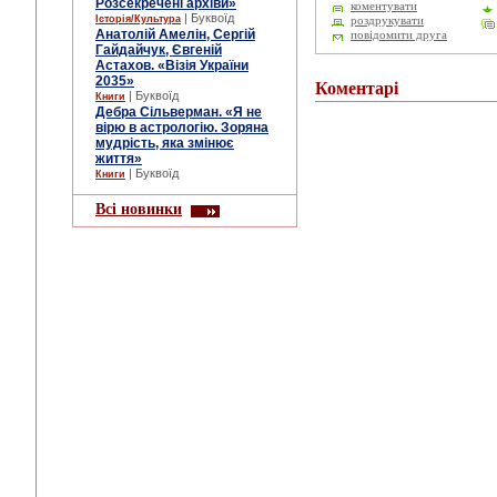
Розсекречені архіви»
коментувати
| Буквоїд
Історія/Культура
роздрукувати
Анатолій Амелін, Сергій
повідомити друга
Гайдайчук, Євгеній
Астахов. «Візія України
2035»
Коментарі
| Буквоїд
Книги
Дебра Сільверман. «Я не
вірю в астрологію. Зоряна
мудрість, яка змінює
життя»
| Буквоїд
Книги
Всі новинки