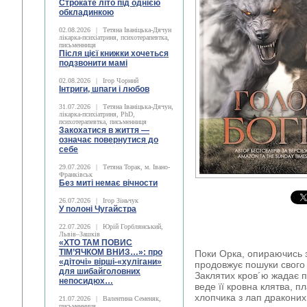
Строкате літо під однією
обкладинкою
02.08.2026
|
Тетяна Іваніцька-Дячун
лікарка-психіатриня, психотерапевтка,
письменниця
Після цієї книжки хочеться
подзвонити мамі
02.08.2026
|
Ігор Чорний
Інтриги, шпаги і любов
31.07.2026
|
Тетяна Іваніцька-Дячун,
лікарка-психіатриня, PhD,
психотерапевтка, письменниця
Закохатися в життя —
означає повернутися до
себе
29.07.2026
|
Тетяна Торак, м. Івано-
Франківськ
Без миті немає вічности
26.07.2026
|
Ігор Зіньчук
У полоні Чугайстра
22.07.2026
|
Юрій Горблянський,
Львів–Зашків
«ХТО ТАМ ПОВИС
ТІМ’ЯЧКОМ ВНИЗ…»: про
Поки Орка, опираючись з
«діточі» вірші-«хулігани»
продовжує пошуки свого 
для шибайголовних
Заклятих кров´ю жадає п
непосидюх…
веде її кровна клятва, 
хлопчика з лап драконихи
21.07.2026
|
Валентина Семеняк,
письменниця