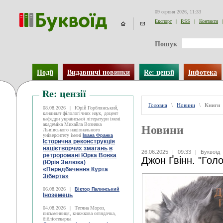
09 серпня 2026, 11:33
Експорт
|
RSS
|
Контакти
|
Пошук
Події
Видавничі новинки
Re: цензії
Інфотека
Re: цензії
Головна
\
Новини
\
Книги
08.08.2026
|
Юрій Горблянський,
кандидат філологічних наук, доцент
кафедри української літератури імені
академіка Михайла Возняка
Новини
Львівського національного
університету імені
Івана Франка
Історична реконструкція
націєтворчих змагань в
26.06.2025
|
09:33
|
Буквоїд
ретроромані Юрка Вовка
Джон Ґвінн. "Голо
(Юрія Зилюка)
«Передбачення Курта
Зіберта»
06.08.2026
|
Віктор Палинський
Іноземець
04.08.2026
|
Тетяна Мороз,
письменниця, книжкова оглядачка,
бібліотекарка