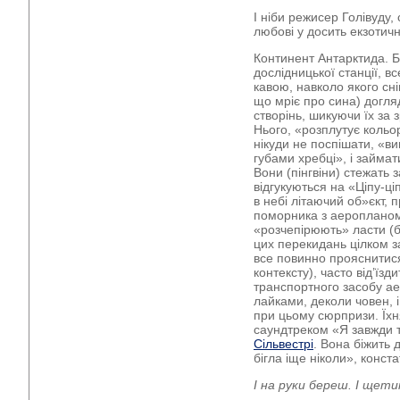
І ніби режисер Голівуду
любові у досить екзотич
Континент Антарктида. 
дослідницької станції, 
кавою, навколо якого сніг
що мріє про сина) догля
створінь, шикуючи їх за з
Нього, «розплутує кольо
нікуди не поспішати, «ви
губами хребці», і займ
Вони (пінгвіни) стежать 
відгукуються на «Ціпу-ц
в небі літаючий об»єкт,
поморника з аеропланом,
«розчепірюють» ласти (б
цих перекидань цілком з
все повинно прояснитися
контексту), часто від’їзд
транспортного засобу ае
лайками, деколи човен, 
при цьому сюрпризи. Їхн
саундтреком «Я завжди 
Сільвестрі
. Вона біжить 
бігла іще ніколи», конст
І на руки береш. І щети