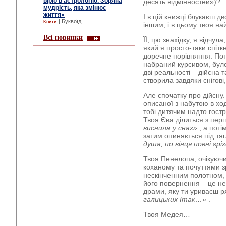
вірю в астрологію. Зоряна
десять відмінностей»)?
мудрість, яка змінює
життя»
І в цій книжці блукаєш дв
| Буквоїд
Книги
іншим, і в цьому твоя на
Всі новинки
ЇЇ, цю знахідку, я відчул
який я просто-таки спітк
доречне порівняння. Пот
набраний курсивом, було 
дві реальності – дійсна т
створила завдяки снігові,
Але спочатку про дійсну.
описаної з набутою в ход
тобі дитячим надто гост
Твоя Єва ділиться з пе
виснила у снах»
, а пот
затим опиняється під тя
душа, по вінця повні гр
Твоя Пенелопа, очікуючи
коханому та почуттями зр
нескінченним полотном, і
його повернення – це н
драми, яку ти уриваєш 
галицьких Ітак…»
.
Твоя Медея…