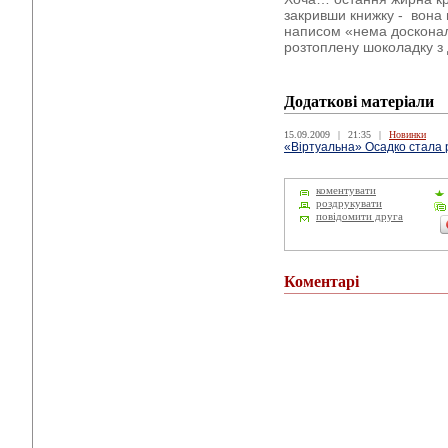
закривши книжку - вона 
написом «нема досконало
розтоплену шоколадку з 
Додаткові матеріали
15.09.2009
|
21:35
|
Новинки
«Віртуальна» Осадко стала 
коментувати
роздрукувати
повідомити друга
Коментарі