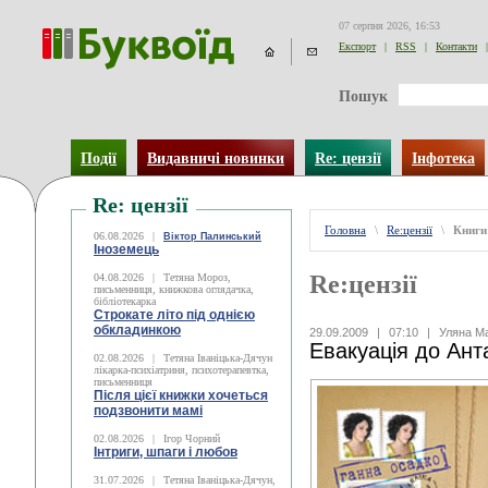
07 серпня 2026, 16:53
Експорт
|
RSS
|
Контакти
|
Пошук
Події
Видавничі новинки
Re: цензії
Інфотека
Re: цензії
Головна
\
Re:цензії
\
Книги
06.08.2026
|
Віктор Палинський
Іноземець
Re:цензії
04.08.2026
|
Тетяна Мороз,
письменниця, книжкова оглядачка,
бібліотекарка
Строкате літо під однією
обкладинкою
29.09.2009
|
07:10
|
Уляна М
Евакуація до Ант
02.08.2026
|
Тетяна Іваніцька-Дячун
лікарка-психіатриня, психотерапевтка,
письменниця
Після цієї книжки хочеться
подзвонити мамі
02.08.2026
|
Ігор Чорний
Інтриги, шпаги і любов
31.07.2026
|
Тетяна Іваніцька-Дячун,