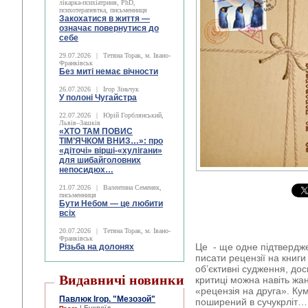
лікарка-психіатриня, PhD,
психотерапевтка, письменниця
Закохатися в життя —
означає повернутися до
себе
29.07.2026
|
Тетяна Торак, м. Івано-
Франківськ
Без миті немає вічности
26.07.2026
|
Ігор Зіньчук
У полоні Чугайстра
22.07.2026
|
Юрій Горблянський,
Львів–Зашків
«ХТО ТАМ ПОВИС
ТІМ’ЯЧКОМ ВНИЗ…»: про
«діточі» вірші-«хулігани»
для шибайголовних
непосидюх…
21.07.2026
|
Валентина Семеняк,
письменниця
Бути Небом ― це любити
всіх
20.07.2026
|
Тетяна Торак, м. Івано-
Франківськ
Це - ще одне підтвердж
Різьба на долонях
писати рецензії на книги 
об’єктивні судження, дос
Видавничі новинки
критиці можна навіть жа
«рецензія на друга». Ку
Павлюк Ігор. "Мезозой"
поширений в сучукрліт…