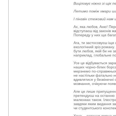
Виціловує ніжно зі щік 
Летимо поміж хмари шар
І пінгвін стежовий нам 
Ах, яка любов, Аню! Пе
відступаєш від законів жа
Попереду у них ще багат
Ага, ти застосовуєш іще
екологічний зріз роману.
бути любов, якій би не з
наприклад, глобальне по
Усе це відбувається зар
наших чорно-білих борса
мерзнемо по-справжньом
не настільки фатально н
вдивлятися у безкінечні 
мовчання, очікуючи поя
Але це лише припущення
претендуєш на останню кр
малюнках також. Ілюстрац
завдяки яким видання з
чи студентського конспек
Хоча… остання жирна кра