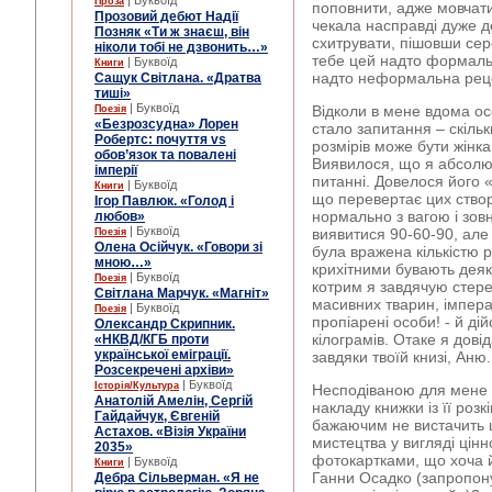
| Буквоїд
Проза
поповнити, адже мовчати 
Прозовий дебют Надії
чекала насправді дуже д
Позняк «Ти ж знаєш, він
схитрувати, пішовши се
ніколи тобі не дзвонить…»
тебе цей надто формаль
| Буквоїд
Книги
надто неформальна реце
Сащук Світлана. «Дратва
тиші»
| Буквоїд
Відколи в мене вдома о
Поезія
«Безрозсудна» Лорен
стало запитання – скільк
Робертс: почуття vs
розмірів може бути жінка
обов’язок та повалені
Виявилося, що я абсолют
імперії
питанні. Довелося його «
| Буквоїд
Книги
що перевертає цих створі
Ігор Павлюк. «Голод і
нормально з вагою і зов
любов»
| Буквоїд
виявитися 90-60-90, але
Поезія
Олена Осійчук. «Говори зі
була вражена кількістю рі
мною…»
крихітними бувають деяк
| Буквоїд
Поезія
котрим я завдячую стере
Світлана Марчук. «Магніт»
масивних тварин, імперат
| Буквоїд
Поезія
пропіарені особи! - й ді
Олександр Скрипник.
кілограмів. Отаке я дові
«НКВД/КГБ проти
української еміграції.
завдяки твоїй книзі, Аню.
Розсекречені архіви»
| Буквоїд
Історія/Культура
Несподіваною для мене б
Анатолій Амелін, Сергій
накладу книжки із її ро
Гайдайчук, Євгеній
бажаючим не вистачить 
Астахов. «Візія України
мистецтва у вигляді цінн
2035»
фотокартками, що хоча й
| Буквоїд
Книги
Ганни Осадко (запропон
Дебра Сільверман. «Я не