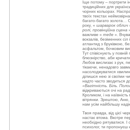
Іще потому – портрети і
традиційних для українс
чорних кольорах. Насправд
твоїх текстах неймовірна
багато-багато золота… 
року, «
шарварок облич
»
ролі, провінційна сцена
»
важливе «
теде
». Вчува
вокзалів, безіменних сіл
атлантид з бруківкою, 
асфальтом, бочковим ви
Тут співіснують у повній г
блюзнірство, аби кричат
Любов вислизає з рук, п
тікаючи, ненадовго завми
насолоджуватися хвилин
ділишся нею зі своїми 
надто часто зводиться д
«Вагітність. Біль. Поло
відкриваються очі на рад
Кроликом, і на наївність
вітрянки. Зрештою, Аню, 
нам усім найбільшу наді
Твоя правда, від цієї че
настає втома. Вкотре пе
необхідно рятуватися. І 
психолог, ти пропонуєш 