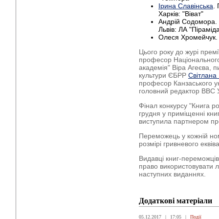
Ірина Славінська
.
Харків: "Віват"
Андрій Содомора. 
Львів: ЛА "Пірамід
Олеся Хромейчук. С
Цього року до журі премі
професор Національного
академія" Віра Агеєва, 
культури ЄБРР
Світлана
професор Канзаського ун
головний редактор BBC 
Фінал конкурсу "Книга р
грудня у приміщенні книг
виступила партнером пре
Переможець у кожній ном
розмірі гривневого еквів
Видавці книг-переможців
право використовувати л
наступних виданнях.
Додаткові матеріали
05.12.2017
|
17:05
|
Події