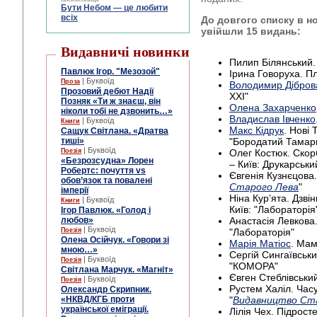
Бути Небом ― це любити
всіх
До довгого списку в но
увійшли 15 видань:
Видавничі новинки
Пилип Білянський. 
Павлюк Ігор. "Мезозой"
Ірина Говоруха. Пл
| Буквоїд
Проза
Володимир Дібров
Прозовий дебют Надії
XXI"
Позняк «Ти ж знаєш, він
Олена Захарченко
ніколи тобі не дзвонить…»
Владислав Івченко
| Буквоїд
Книги
Макс Кідрук
. Нові 
Сащук Світлана. «Дратва
тиші»
"Бородатий Тамар
| Буквоїд
Поезія
Олег Костюк. Скорб
«Безрозсудна» Лорен
– Київ: Друкарськ
Робертс: почуття vs
Євгенія Кузнєцова.
обов’язок та повалені
Старого Лева
"
імперії
Ніна Кур’ята. Дзві
| Буквоїд
Книги
Київ: "Лабораторія
Ігор Павлюк. «Голод і
любов»
Анастасія Левкова.
| Буквоїд
Поезія
"Лабораторія"
Олена Осійчук. «Говори зі
Марія Матіос
. Мам
мною…»
Сергій Сингаївськи
| Буквоїд
Поезія
"КОМОРА"
Світлана Марчук. «Магніт»
Євген Стеблівський
| Буквоїд
Поезія
Рустем Халіл. Часу
Олександр Скрипник.
«НКВД/КГБ проти
"
Видавництво Ст
української еміграції.
Лілія Чех. Підрост