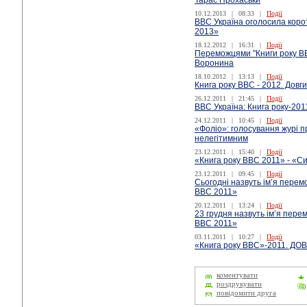
Тарас Прохаськи
10.12.2013
|
08:33
|
Події
ВВС Україна оголосила корот
2013»
18.12.2012
|
16:31
|
Події
Переможцями "Книги року ВВ
Воронина
18.10.2012
|
13:13
|
Події
Книга року ВВС - 2012. Довг
26.12.2011
|
21:45
|
Події
ВВС Україна: Книга року-201
24.12.2011
|
10:45
|
Події
«Фоліо»: голосування журі п
нелегітимним
23.12.2011
|
15:40
|
Події
«Книга року ВВС 2011» - «С
23.12.2011
|
09:45
|
Події
Сьогодні назвуть ім’я перем
ВВС 2011»
20.12.2011
|
13:24
|
Події
23 грудня назвуть ім’я пере
ВВС 2011»
03.11.2011
|
10:27
|
Події
«Книга року ВВС»-2011. Д
коментувати
роздрукувати
повідомити друга