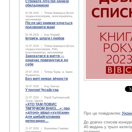
Строкате літо під однією
обкладинкою
02.08.2026
|
Тетяна Іваніцька-Дячун
лікарка-психіатриня, психотерапевтка,
письменниця
Після цієї книжки хочеться
подзвонити мамі
02.08.2026
|
Ігор Чорний
Інтриги, шпаги і любов
31.07.2026
|
Тетяна Іваніцька-Дячун,
лікарка-психіатриня, PhD,
психотерапевтка, письменниця
Закохатися в життя —
означає повернутися до
себе
29.07.2026
|
Тетяна Торак, м. Івано-
Франківськ
Без миті немає вічности
26.07.2026
|
Ігор Зіньчук
У полоні Чугайстра
22.07.2026
|
Юрій Горблянський,
Львів–Зашків
«ХТО ТАМ ПОВИС
ТІМ’ЯЧКОМ ВНИЗ…»: про
«діточі» вірші-«хулігани»
Про це повідомляє
Укрі
для шибайголовних
непосидюх…
До довгих списків конку
40 видань у трьох катего
21.07.2026
|
Валентина Семеняк,
поданих.
письменниця