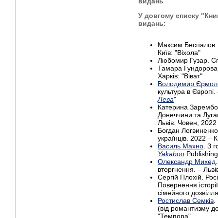
видань
У довгому списку "Книг
видань:
Максим Беспалов.
Київ: "Віхола"
Любомир Гузар. Сп
Тамара Гундорова
Харків: "Віват"
Володимир Єрмол
культура в Європі. 
Лева
"
Катерина Зарембо. 
Донеччини та Луга
Львів: Човен, 2022
Богдан Логвиненко.
українців. 2022 – К
Василь Махно
. З 
Yakaboo
Publishing
Олександр Михед
вторгнення. – Львів
Сергій Плохій. Рос
Повернення історії 
сімейного дозвілля
Ростислав Семків
.
(від романтизму до
"Темпора"