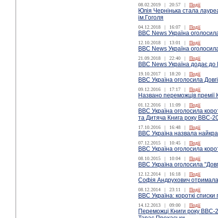
08.02.2019
|
20:57
|
Події
Юлія Чернінька стала лауре
ім.Гоголя
04.12.2018
|
16:07
|
Події
ВВС News Україна оголосила
12.10.2018
|
13:01
|
Події
ВВС News Україна оголоcила
21.09.2018
|
22:40
|
Події
BBC News Україна додає до К
19.10.2017
|
18:20
|
Події
ВВС Україна оголоcила Довгі
09.12.2016
|
17:17
|
Події
Названо переможців премії 
01.12.2016
|
11:09
|
Події
ВВС Україна оголосила корот
та Дитяча Книга року ВВС-2
17.10.2016
|
16:48
|
Події
ВВС Україна назвала найкра
07.12.2015
|
10:45
|
Події
ВВС Україна оголосила корот
08.10.2015
|
10:04
|
Події
ВВС Україна оголосила "Довг
12.12.2014
|
16:18
|
Події
Софія Андрухович отримала п
08.12.2014
|
23:11
|
Події
ВВС Україна: короткі списки 
14.12.2013
|
09:00
|
Події
Переможці Книги року ВВС-2