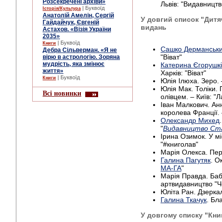
Розсекречені архіви»
Львів: "Видавницт
| Буквоїд
Історія/Культура
Анатолій Амелін, Сергій
У довгий список "Дитя
Гайдайчук, Євгеній
видань
Астахов. «Візія України
2035»
| Буквоїд
Книги
Сашко Дерманськ
Дебра Сільверман. «Я не
"Віват"
вірю в астрологію. Зоряна
мудрість, яка змінює
Катерина Єгорушк
життя»
Харків: "Віват"
| Буквоїд
Книги
Юлія Ілюха. Зеро. 
Юлія Мак. Толіки. 
Всі новинки
олівцем. – Київ: "
Іван Малкович. Анн
королева Франції. –
Олександр Михед
"
Видавництво Ст
Ірина Озимок. У міс
"#книголав"
Марія Олекса. Перш
Галина Пагутяк
. Ок
МА-ГА
"
Марія Правда. Бабу
артвидавництво "Чо
Юліта Ран. Дзерка
Галина Ткачук
. Бл
У довгому списку "Книг