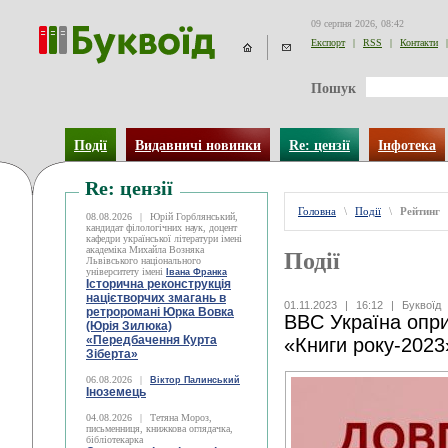
09 серпня 2026, 08:42
Експорт
|
RSS
|
Контакти
|
Пошук
Події
Видавничі новинки
Re: цензії
Інфотека
Re: цензії
Головна
\
Події
\
Рейтинг
08.08.2026
|
Юрій Горблянський,
кандидат філологічних наук, доцент
кафедри української літератури імені
академіка Михайла Возняка
Події
Львівського національного
університету імені
Івана Франка
Історична реконструкція
націєтворчих змагань в
01.11.2023
|
16:12
|
Буквоїд
ретроромані Юрка Вовка
BBC Україна опр
(Юрія Зилюка)
«Передбачення Курта
«Книги року-2023
Зіберта»
06.08.2026
|
Віктор Палинський
Іноземець
04.08.2026
|
Тетяна Мороз,
письменниця, книжкова оглядачка,
бібліотекарка