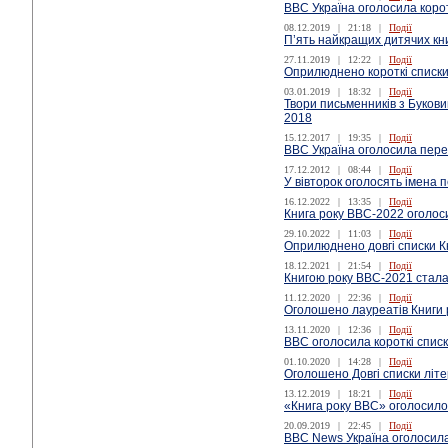
ВВС Україна оголосила корот
08.12.2019
|
21:18
|
Події
П’ять найкращих дитячих кн
27.11.2019
|
12:22
|
Події
Оприлюднено короткі списки
03.01.2019
|
18:32
|
Події
Твори письменників з Буков
2018
15.12.2017
|
19:35
|
Події
ВВС Україна оголосила пере
17.12.2012
|
08:44
|
Події
У вівторок оголосять імена 
16.12.2022
|
13:35
|
Події
Книга року BBC-2022 оголос
29.10.2022
|
11:03
|
Події
Оприлюднено довгі списки К
18.12.2021
|
21:54
|
Події
Книгою року ВВС-2021 стала
11.12.2020
|
22:36
|
Події
Оголошено лауреатів Книги
13.11.2020
|
12:36
|
Події
ВВС оголосила короткі списк
01.10.2020
|
14:28
|
Події
Оголошено Довгі списки літе
13.12.2019
|
18:21
|
Події
«Книга року BBC» оголосило 
20.09.2019
|
22:45
|
Події
BBC News Україна оголосила