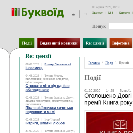
08 серпня 2026, 09:31
Експорт
|
RSS
|
Контакти
|
Пошук
Події
Видавничі новинки
Re: цензії
Інфотека
Re: цензії
Головна
\
Події
\
Премії
06.08.2026
|
Віктор Палинський
Іноземець
Події
04.08.2026
|
Тетяна Мороз,
письменниця, книжкова оглядачка,
бібліотекарка
Строкате літо під однією
обкладинкою
01.10.2020
|
14:28
|
Буквоїд
Оголошено Довгі 
02.08.2026
|
Тетяна Іваніцька-Дячун
лікарка-психіатриня, психотерапевтка,
премії Книга рок
письменниця
Після цієї книжки хочеться
подзвонити мамі
02.08.2026
|
Ігор Чорний
Інтриги, шпаги і любов
31.07.2026
|
Тетяна Іваніцька-Дячун,