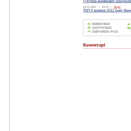
П’ятірка книжкових скандалі
24.12.2011
|
16:13
|
Події
ТОП-5 книжок 2011 року. Вер
коментувати
роздрукувати
повідомити друга
Коментарі