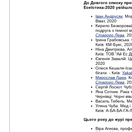
До Довгого списку прем
Есеїстика-2020 увійшл
Іван Андрусяк
. Мо
Віват, 2020
Кирило Безкорова
подруга з темної ма
Старого Лева
, 2
Ірина Грабовська.
Київ: КМ-Букс, 202
Ніна Дмитрієва, Ал
Київ: ТОВ "Ай Ес Д
Євгенія Завалій. Це
2020
Олеся Кешеля-Іса
бігати. - Київ:
Yaka
Мирослав Лаюк
. К
Старого Лева
, 2
Сергій Лоскот. Чубз
Яна Сотник. Рака т
Чернівці: Чорні вів
Василь Тибель. Мед
Уляна Чуба. Мед і 
Київ: А-БА-БА-ГА-
Цього року до журі пр
Віра Агеєва, проф