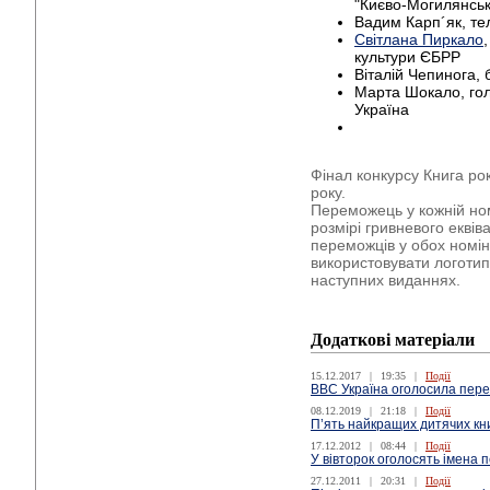
"Києво-Могилянськ
Вадим Карп´як, те
Світлана
Пиркало
культури ЄБРР
Віталій Чепинога, 
Марта Шокало, го
Україна
Фінал конкурсу Книга ро
року.
Переможець у кожній ном
розмірі гривневого еквів
переможців у обох номі
використовувати логотип
наступних виданнях.
Додаткові матеріали
15.12.2017
|
19:35
|
Події
ВВС Україна оголосила пере
08.12.2019
|
21:18
|
Події
П’ять найкращих дитячих кн
17.12.2012
|
08:44
|
Події
У вівторок оголосять імена 
27.12.2011
|
20:31
|
Події