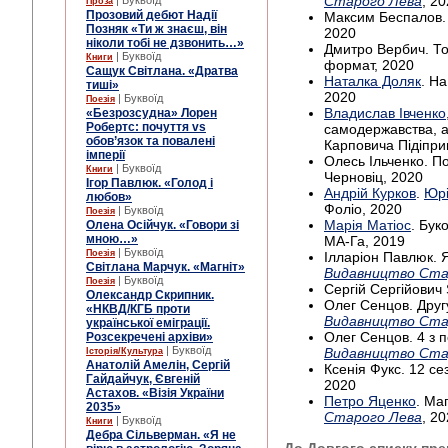
Старого Лева
, 2
| Буквоїд
Проза
Прозовий дебют Надії
Максим Беспалов. 
Позняк «Ти ж знаєш, він
2020
ніколи тобі не дзвонить…»
Дмитро Вербич. То
| Буквоїд
Книги
формат, 2020
Сащук Світлана. «Дратва
Наталка Доляк
. На
тиші»
2020
| Буквоїд
Поезія
Владислав Івченко
«Безрозсудна» Лорен
Робертс: почуття vs
самодержавства, а
обов’язок та повалені
Карповича Підіприг
імперії
Олесь Ільченко. По
| Буквоїд
Книги
Черновіц, 2020
Ігор Павлюк. «Голод і
Андрій Курков
.
Юрі
любов»
Фоліо, 2020
| Буквоїд
Поезія
Марія Матіос
. Бук
Олена Осійчук. «Говори зі
мною…»
МА-Га, 2019
| Буквоїд
Поезія
Ілларіон Павлюк. Я 
Світлана Марчук. «Магніт»
Видавництво Ста
| Буквоїд
Поезія
Сергій Сергійович 
Олександр Скрипник.
Олег Сенцов. Другу
«НКВД/КГБ проти
Видавництво Ста
української еміграції.
Олег Сенцов. 4 з п
Розсекречені архіви»
| Буквоїд
Видавництво Ста
Історія/Культура
Анатолій Амелін, Сергій
Ксенія Фукс. 12 сез
Гайдайчук, Євгеній
2020
Астахов. «Візія України
Петро Яценко
. Ма
2035»
Старого Лева
, 2
| Буквоїд
Книги
Дебра Сільверман. «Я не
До Довгого списку пре