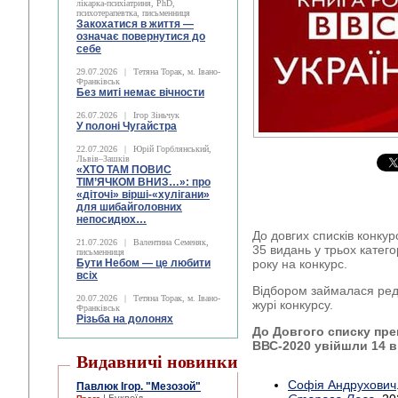
лікарка-психіатриня, PhD,
психотерапевтка, письменниця
Закохатися в життя —
означає повернутися до
себе
29.07.2026
|
Тетяна Торак, м. Івано-
Франківськ
Без миті немає вічности
26.07.2026
|
Ігор Зіньчук
У полоні Чугайстра
22.07.2026
|
Юрій Горблянський,
Львів–Зашків
«ХТО ТАМ ПОВИС
ТІМ’ЯЧКОМ ВНИЗ…»: про
«діточі» вірші-«хулігани»
для шибайголовних
непосидюх…
До довгих списків конку
21.07.2026
|
Валентина Семеняк,
35 видань у трьох катего
письменниця
Бути Небом ― це любити
року на конкурс.
всіх
Відбором займалася ред
20.07.2026
|
Тетяна Торак, м. Івано-
журі конкурсу.
Франківськ
Різьба на долонях
До Довгого списку пре
ВВС-2020 увійшли 14 
Видавничі новинки
Софія Андрухович
Павлюк Ігор. "Мезозой"