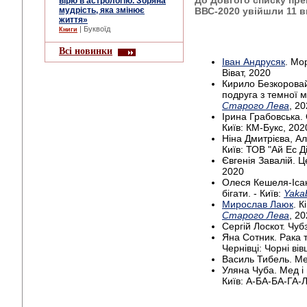
вірю в астрологію. Зоряна
ВВС-2020 увійшли 11 в
мудрість, яка змінює
життя»
| Буквоїд
Книги
Всі новинки
Іван Андрусяк
. Мо
Віват, 2020
Кирило Безкорова
подруга з темної ма
Старого Лева
, 2
Ірина Грабовська.
Київ: КМ-Букс, 202
Ніна Дмитрієва, Ал
Київ: ТОВ "Ай Ес Д
Євгенія Завалій. Це
2020
Олеся Кешеля-Іса
бігати. - Київ:
Yaka
Мирослав Лаюк
. К
Старого Лева
, 2
Сергій Лоскот. Чубз
Яна Сотник. Рака т
Чернівці: Чорні вів
Василь Тибель. Мед
Уляна Чуба. Мед і 
Київ: А-БА-БА-ГА-