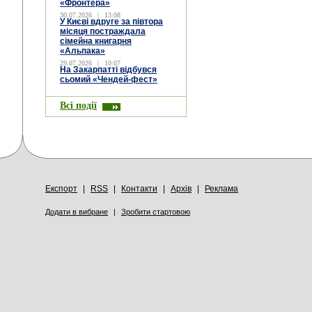
«Фронтера»
30.07.2026
|
13:08
У Києві вдруге за півтора
місяця постраждала
сімейна книгарня
«Альпака»
29.07.2026
|
10:07
На Закарпатті відбувся
сьомий «Чендей-фест»
Всі події
Експорт
|
RSS
|
Контакти
|
Архів
|
Реклама
Додати в вибране
|
Зробити стартовою