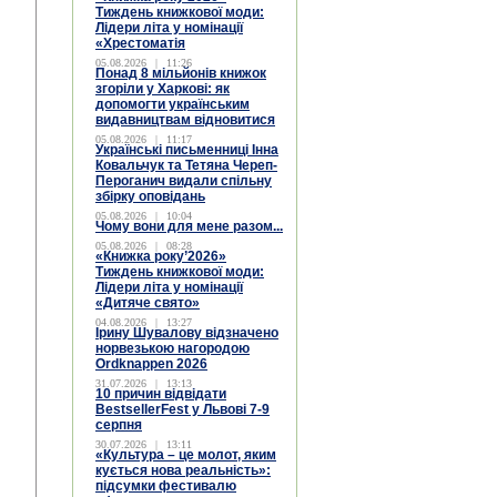
Тиждень книжкової моди:
Лідери літа у номінації
«Хрестоматія
05.08.2026
|
11:26
Понад 8 мільйонів книжок
згоріли у Харкові: як
допомогти українським
видавництвам відновитися
05.08.2026
|
11:17
Українські письменниці Інна
Ковальчук та Тетяна Череп-
Пероганич видали спільну
збірку оповідань
05.08.2026
|
10:04
Чому вони для мене разом...
05.08.2026
|
08:28
«Книжка року’2026»
Тиждень книжкової моди:
Лідери літа у номінації
«Дитяче свято»
04.08.2026
|
13:27
Ірину Шувалову відзначено
норвезькою нагородою
Ordknappen 2026
31.07.2026
|
13:13
10 причин відвідати
BestsellerFest у Львові 7-9
серпня
30.07.2026
|
13:11
«Культура – це молот, яким
кується нова реальність»:
підсумки фестивалю