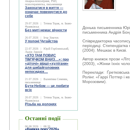
лікарка-психіатриня, PhD,
психотерапевтка, письменниця
Закохатися в життя —
означає повернутися до
себе
29.07.2026
|
Тетяна Торак, м. Івано-
Франківськ
Донька письменника Юрі
Без миті немає вічности
письменника Андрія Бон
26.07.2026
|
Ігор Зіньчук
Співредакторка часопису
У полоні Чугайстра
періодиці. Стипендіатка
22.07.2026
|
Юрій Горблянський,
(2004). Мешкає в Києві.
Львів–Зашків
«ХТО ТАМ ПОВИС
Автор книжок прози «Літ
ТІМ’ЯЧКОМ ВНИЗ…»: про
(2003), «Жінки їхніх чоло
«діточі» вірші-«хулігани»
для шибайголовних
непосидюх…
Переклади: Ґретковська
Ролінг. «Гаррі Поттер і 
21.07.2026
|
Валентина Семеняк,
Морозовим).
письменниця
Бути Небом ― це любити
всіх
20.07.2026
|
Тетяна Торак, м. Івано-
Франківськ
Різьба на долонях
Останні події
06.08.2026
|
08:20
«Книжка року’2026»