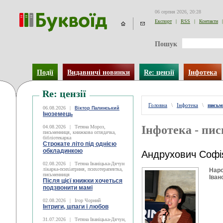
06 серпня 2026, 20:28
Експорт
|
RSS
|
Контакти
|
Пошук
Події
Видавничі новинки
Re: цензії
Інфотека
Re: цензії
Головна
\
Інфотека
\
письм
06.08.2026
|
Віктор Палинський
Іноземець
Інфотека - пи
04.08.2026
|
Тетяна Мороз,
письменниця, книжкова оглядачка,
бібліотекарка
Строкате літо під однією
обкладинкою
Андрухович Софі
02.08.2026
|
Тетяна Іваніцька-Дячун
лікарка-психіатриня, психотерапевтка,
Наро
письменниця
Іван
Після цієї книжки хочеться
подзвонити мамі
02.08.2026
|
Ігор Чорний
Інтриги, шпаги і любов
31.07.2026
|
Тетяна Іваніцька-Дячун,