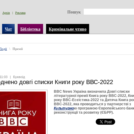
Пошук
Архів
|
Реклама
Чат
Бібліотека
Кримінальне чтиво
Події
\
Премії
11:03
|
Буквоїд
нено довгі списки Книги року ВВС-2022
ВВС News Україна визначила Довгі списки
літературної премії Книга року ВВС-2022, Кн
року ВВС-Есеїстика-2022 та Дитяча Книга ро
ВВС-2022, яка проводиться у партнерстві з
Культурно
ю програмою Європейського бан
реконструкції та розвитку (ЄБРР).