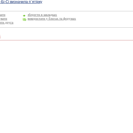
і-Бі-Сі визначила п´ятірку
вати
зберегти в закладках
увати
використати у блогах та форумах
ити друга
і