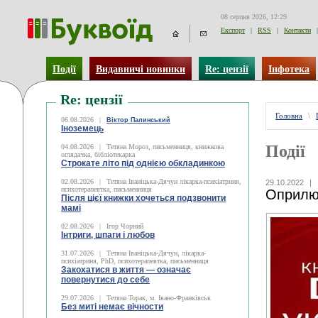
08 серпня 2026, 12:29
Експорт
|
RSS
|
Контакти
|
Події
Видавничі новинки
Re: цензії
Інфотека
Re: цензії
Головна
\
06.08.2026
|
Віктор Палинський
Іноземець
Події
04.08.2026
|
Тетяна Мороз, письменниця, книжкова
оглядачка, бібліотекарка
Строкате літо під однією обкладинкою
02.08.2026
|
Тетяна Іваніцька-Дячун лікарка-психіатриня,
29.10.2022
|
психотерапевтка, письменниця
Оприлюд
Після цієї книжки хочеться подзвонити
мамі
02.08.2026
|
Ігор Чорний
Інтриги, шпаги і любов
31.07.2026
|
Тетяна Іваніцька-Дячун, лікарка-
психіатриня, PhD, психотерапевтка, письменниця
Закохатися в життя — означає
повернутися до себе
29.07.2026
|
Тетяна Торак, м. Івано-Франківськ
Без миті немає вічности