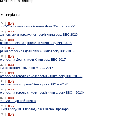
лій Чепинога, блогер
 матеріали
:54
|
Події
ВВС-2021 стала книга Артема Чеха "Хто ти такий?"
:28
|
Події
вгі списки літературної премії Книга року ВВС-2020
:07
|
Події
раїна оголосила фіналістів Книги року ВВС-2018
:01
|
Події
аїна оголоcила Довгі списки Книги року ВВС-2018
:20
|
Події
оголоcила Довгі списки Книги року ВВС-2017
:17
|
Події
еможців премії Книга року ВВС-2016
:45
|
Події
оголосила короткі списки премії «Книга року ВВС-2015»
:11
|
Події
 короткі списки премії "Книга року ВВС – 2014"
:33
|
Події
оголосила короткі списки премії «Книга року ВВС – 2013»
:13
|
Події
ВС - 2012. Довгий список
:45
|
Події
 Книга року-2011 проводилася чесно і прозоро
:30
|
Події