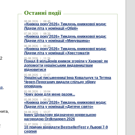
Останні події
08.08.2026
|
08:49
«Книжка року’2026» Тиждень книжкової моди:
Лідери літа у номінації «Обрії»
.
07.08.2026
|
08:20
«Книжка року’2026» Тиждень книжкової моди:
Лідери літа у номінації «Минувшина»
06.08.2026
|
08:20
«Книжка року’2026» Тиждень книжкової моди:
Лідери літа у номінації «Хрестоматія
22
05.08.2026
|
11:26
Понад 8 мільйонів книжок згоріли у Харкові: як
допомогти українським видавництвам
відновитися
05.08.2026
|
11:17
Українські письменниці Інна Ковальчук та Тетяна
Череп-Пероганич видали спільну збірку
оповідань
ва
,
05.08.2026
|
10:04
Чому вони для мене разом...
05.08.2026
|
08:28
«Книжка року’2026» Тиждень книжкової моди:
Лідери літа у номінації «Дитяче свято»
нига,
04.08.2026
|
13:27
Ірину Шувалову відзначено норвезькою
нагородою Ordknappen 2026
31.07.2026
|
13:13
2
10 причин відвідати BestsellerFest у Львові 7-9
,
серпня