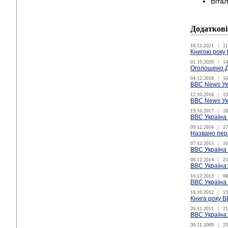
Віта
Додаткові
18.12.2021
|
21
Книгою року 
01.10.2020
|
14
Оголошено До
04.12.2018
|
16
ВВС News Ук
12.10.2018
|
13
ВВС News Укр
19.10.2017
|
18
ВВС Україна 
09.12.2016
|
17
Названо пер
07.12.2015
|
10
ВВС Україна 
08.12.2014
|
23
ВВС Україна:
10.12.2013
|
08
ВВС Україна 
18.10.2012
|
13
Книга року В
26.12.2011
|
21
ВВС Україна:
30.11.2009
|
23