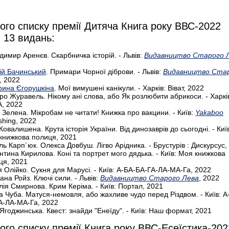
ого списку премії Дитяча Книга року ВВС-2022
 13 видань:
димир Аренєв. Скарбничка історій. - Львів:
Видавництво Старого 
ій Бачинський
. Примари Чорної діброви. - Львів:
Видавництво Ста
, 2022
рина Єгорушкіна
. Мої вимушені канікули. - Харків: Віват, 2022
ро Журавель. Нікому ані слова, або Як розлюбити абрикоси. - Харкі
, 2022
 Зелена. Мікробам не читати! Книжка про вакцини. - Київ:
Yakaboo
shing, 2022
Ковалишена. Крута історія України. Від динозаврів до сьогодні. - Киї
книжкова полиця, 2021
ль Карп´юк. Олекса Довбуш. Лігво Арідника. - Брустурів : Дискурсус,
нтина Кирилова. Коні та портрет мого дядька. - Київ: Моя книжкова
ця, 2021
я Олійко. Сукня для Марусі. - Київ: А-БА-БА-ГА-ЛА-МА-Га, 2022
ана Ройз. Ключі сили. - Львів:
Видавництво Старого Лева
, 2022
лія Смирнова. Крим Керіма. - Київ: Портал, 2021
а Чуба. Матуся-немовля, або жахливе чудо перед Різдвом. - Київ: А
А-ЛА-МА-Га, 2022
 Ягоджинська. Квест: знайди "Енеїду". - Київ: Наш формат, 2021
ого списку премії Книга року ВВС-Есеїстика-202