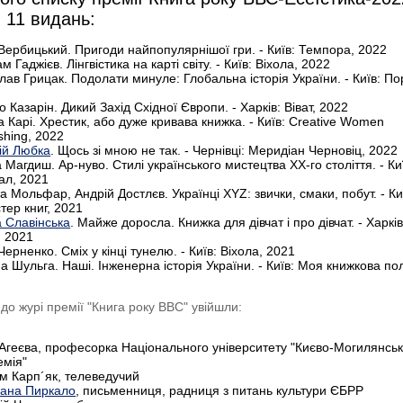
 11 видань:
 Вербицький. Пригоди найпопулярнішої гри. - Київ: Темпора, 2022
м Гаджієв. Лінгвістика на карті світу. - Київ: Віхола, 2022
лав Грицак. Подолати минуле: Глобальна історія України. - Київ: По
 Казарін. Дикий Захід Східної Європи. - Харків: Віват, 2022
а Карі. Хрестик, або дуже кривава книжка. - Київ: Creative Women
shing, 2022
ій Любка
. Щось зі мною не так. - Чернівці: Меридіан Черновіц, 2022
 Магдиш. Ар-нуво. Стилі українського мистецтва ХХ-го століття. - Ки
ал, 2021
 Мольфар, Андрій Достлєв. Українці XYZ: звички, смаки, побут. - Ки
тер книг, 2021
а Славінська
. Майже доросла. Книжка для дівчат і про дівчат. - Харків
, 2021
Черненко. Сміх у кінці тунелю. - Київ: Віхола, 2021
а Шульга. Наші. Інженерна історія України. - Київ: Моя книжкова по
 до журі премії "Книга року ВВС" увійшли:
 Агеєва, професорка Національного університету "Києво-Могилянсь
емія"
м Карп´як, телеведучий
лана
Пиркало
, письменниця, радниця з питань культури ЄБРР