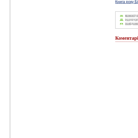
Книга року Б
коменту
роздрук
повідом
Коментар