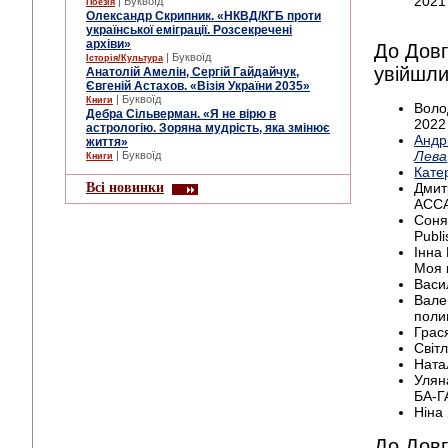
2021
| Буквоїд
Поезія
Олександр Скрипник. «НКВД/КГБ проти
української еміграції. Розсекречені
архіви»
До Довг
| Буквоїд
Історія/Культура
увійшли
Анатолій Амелін, Сергій Гайдайчук,
Євгеній Астахов. «Візія України 2035»
| Буквоїд
Книги
Воло
Дебра Сільверман. «Я не вірю в
2022
астрологію. Зоряна мудрість, яка змінює
Андр
життя»
Лева
| Буквоїд
Книги
Кате
Всі новинки
Дмит
АССА
Соня
Publi
Інна 
Моя 
Васи
Вале
поли
Грас
Світл
Ната
Улян
БА-Г
Ніна
До Довг