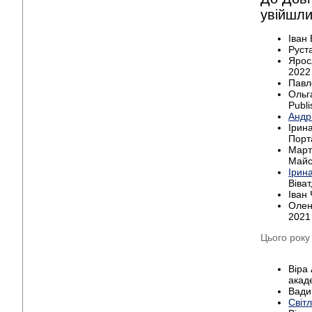
увійшли
Іван
Руста
Ярос
2022
Павло
Ольг
Publi
Андр
Ірина
Порт
Марта
Майс
Ірин
Віват
Іван 
Олен
2021
Цього року
Віра
акад
Вади
Світ