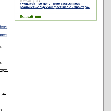
30.07.2026
|
13:11
«Культура – це молот, яким кується нова
реальність»: підсумки фестивалю «Фронтера»
Всі події
Лева
,
рого
в:
в:
 2021
-БА-
2