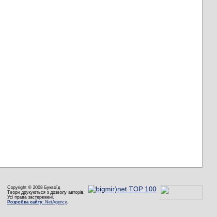
Copyright © 2008 Буквоїд
Твори друкуються з дозволу авторів.
Усі права застережені.
Розробка сайту:
NetAgency
.