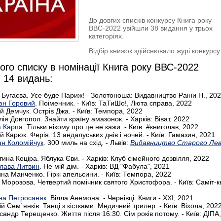
До довгих списків конкурсу Книга року
ВВС-2022 увійшли 38 видання у трьох
категоріях.
Відбір книжок здійснювало журі конкурсу
ого списку в номінації Книга року ВВС-2022
 14 видань:
 Бугаєва. Усе буде Париж! - Золотоноша: Видавництво Раіни Н., 20
ан Горовий
. Поіменник. - Київ: ТаТиШо!, Люта справа, 2022
й Демчук. Острів Джа. - Київ: Темпора, 2022
ія Довгопол. Знайти країну амазонок. - Харків: Віват, 2022
а Карпа
. Тільки нікому про це не кажи. - Київ: #книголав, 2022
й Карюк. Ферія. 13 андалуських днів і ночей. - Київ: Гамазин, 2021
ан Коломійчук
. 300 миль на схід. - Львів:
Видавництво Старого Ле
ина Коціра. Яблука Єви. - Харків: Клуб сімейного дозвілля, 2022
лава Литвин
. Не мій дім. - Харків: ВД "Фабула", 2021
на Манченко. Гіркі апельсини. - Київ: Темпора, 2022
 Морозова. Четвертий помічник святого Христофора. - Київ: Саміт-к
на Петросаняк
. Вілла Анемона. - Чернівці: Книги - XXI, 2021
й Сем´янків. Танці з кістками. Медичний трилер. - Київ: Віхола, 202
сандр Терещенко. Життя після 16:30. Сім років потому. - Київ: ДІПА