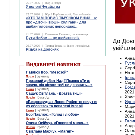
26.07.2026
|
Ігор Зіньчук
У полоні Чугайстра
22.07.2026
|
Юрій Горблянський, Львів–Зашків
«ХТО ТАМ ПОВИС ТІМ’ЯЧКОМ ВНИЗ…»:
про «діточі» вірші-«хулігани» для
шибайголовних непосидюх…
21.07.2026
|
Валентина Семеняк, письменниця
Бути Небом ― це любити всіх
До Довг
20.07.2026
|
Тетяна Торак, м. Івано-Франківськ
увійшли
Різьба на долонях
Анна
Видавничі новинки
Русл
Сергі
Павлюк Ігор. "Мезозой"
Натал
| Буквоїд
Проза
Ірен
Прозовий дебют Надії Позняк «Ти ж
Сергі
знаєш, він ніколи тобі не дзвонить…»
Богд
| Буквоїд
Книги
2021
Сащук Світлана. «Дратва тиші»
Христ
| Буквоїд
Поезія
Ярос
«Безрозсудна» Лорен Робертс: почуття
vs обов’язок та повалені імперії
Мари
| Буквоїд
Книги
Анна
Ігор Павлюк. «Голод і любов»
2021
| Буквоїд
Поезія
Гали
Олена Осійчук. «Говори зі мною…»
Андрі
| Буквоїд
Поезія
Олек
Світлана Марчук. «Магніт»