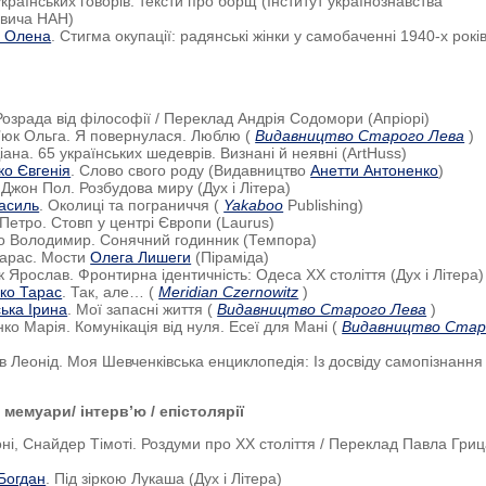
країнських говорів: тексти про борщ (Інститут українознавства
евича НАН)
а Олена
. Стигма окупації: радянські жінки у самобаченні 1940-х рокі
 Розрада від філософії / Переклад Андрія Содомори (Апріорі)
’юк Ольга. Я повернулася. Люблю (
Видавництво Старого Лева
)
іана. 65 українських шедеврів. Визнані й неявні (ArtHuss)
ко Євгенія
. Слово свого роду (Видавництво
Анетти Антоненко
)
 Джон Пол. Розбудова миру (Дух і Літера)
асиль
. Околиці та пограниччя (
Yakaboo
Publishing)
 Петро. Стовп у центрі Європи (Laurus)
о Володимир. Сонячний годинник (Темпора)
Тарас. Мости
Олега Лишеги
(Піраміда)
к Ярослав. Фронтирна ідентичність: Одеса ХХ століття (Дух і Літера)
ко Тарас
. Так, але… (
Meridian Czernowitz
)
ька Ірина
. Мої запасні життя (
Видавництво Старого Лева
)
ко Марія. Комунікація від нуля. Есеї для Мані (
Видавництво Стар
в Леонід. Моя Шевченківська енциклопедія: Із досвіду самопізнання
/ мемуари/ інтерв’ю / епістолярії
оні, Снайдер Тімоті. Роздуми про ХХ століття / Переклад Павла Гри
Богдан
. Під зіркою Лукаша (Дух і Літера)