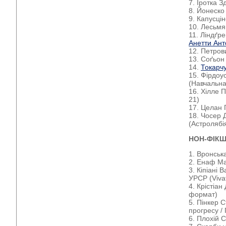
7. Їротка 
8. Йонеско
9. Капусці
10. Лесьмя
11. Ліндґр
Анетти Ант
12. Петров
13. Соґьон
14.
Токарч
15. Фірдоу
(Навчальна
16. Хілле 
21)
17. Целан 
18. Чосер 
(Астролябі
НОН-ФІК
1. Вронськ
2. Енаф Мар
3. Кіпіані
УРСР (Viva
4. Крістіа
формат)
5. Пінкер С
пpoгpecу 
6. Плохій 