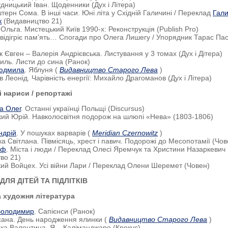
удницький Іван. Щоденники (Дух і Літера)
терн Сома. В інші часи. Юні літа у Східній Галичині / Переклад
Гал
к
(Видавництво 21)
 Ольга. Мистецький Київ 1990-х: Реконструкція (Publish Pro)
 відігріє пам’ять… Спогади про Олега Лишегу / Упорядник Тарас Па
к Євген – Валерія Андрієвська. Листування у 3 томах (Дух і Дітера)
силь. Листи до сина (Ранок)
юдмила
. Яблуня (
Видавництво Старого Лева
)
в Леонід. Чарівність енергії: Михайло Драгоманов (Дух і Літера)
 нариси / репортажі
а Олег
. Останні українці Польщі (Discursus)
кий Юрій. Навколосвітня подорож на шлюпі «Нева» (1803-1806)
ндрій
. У пошуках варварів (
Meridian Czernowitz
)
ка Світлана. Півмісяць, хрест і павич. Подорожі до Месопотамії (Чов
еф
. Міста і люди / Переклад Олесі Яремчук та Христини Назаркевич
во 21)
кий Войцех. Усі війни Лари / Переклад Олени Шеремет (Човен)
ЛЯ ДІТЕЙ ТА ПІДЛІТКІВ
а художня література
Володимир
. Сапієнси (Ранок)
сана. День народження ялинки (
Видавництво Старого Лева
)
ька Валентина. Я – Каліманджаро (Крокус)