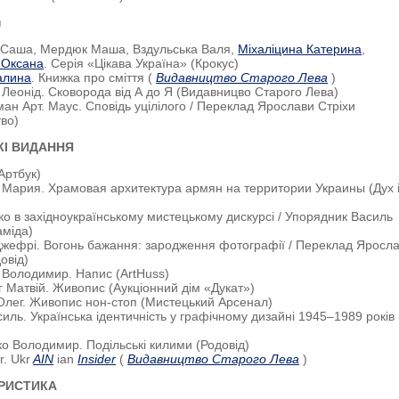
н
й Саша, Мердюк Маша, Вздульська Валя,
Міхаліцина Катерина
,
 Оксана
. Серія «Цікава Україна» (Крокус)
алина
. Книжка про сміття (
Видавництво Старого Лева
)
 Леонід. Сковорода від А до Я (Видавницво Старого Лева)
ман Арт. Маус. Сповідь уцілілого / Переклад Ярослави Стріхи
во)
КІ ВИДАННЯ
Артбук)
 Мария. Храмовая архитектура армян на территории Украины (Дух 
ко в західноукраїнському мистецькому дискурсі / Упорядник Василь
аміда)
Джефрі. Вогонь бажання: зародження фотографії / Переклад Яросл
овід)
в Володимир. Напис (ArtHuss)
г Матвій. Живопис (Аукціонний дім «Дукат»)
 Олег. Живопис нон-стоп (Мистецький Арсенал)
асиль. Українська ідентичність у графічному дизайні 1945–1989 років
ко Володимир. Подільські килими (Родовід)
r. Ukr
AIN
ian
Insider
(
Видавництво Старого Лева
)
РИСТИКА