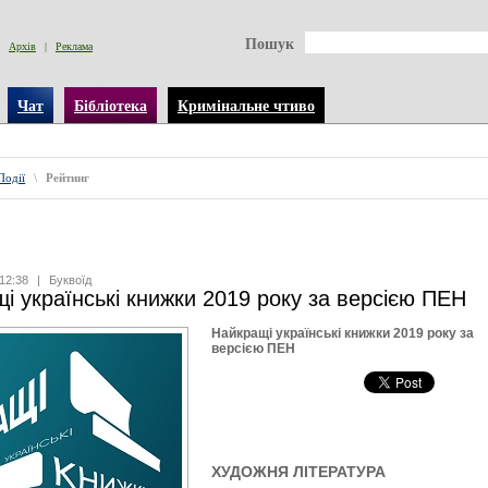
Пошук
Архів
|
Реклама
Чат
Бібліотека
Кримінальне чтиво
Події
\
Рейтинг
12:38
|
Буквоїд
і українські книжки 2019 року за верcією ПЕН
Найкращі українські книжки 2019 року за
верcією ПЕН
ХУДОЖНЯ ЛІТЕРАТУРА