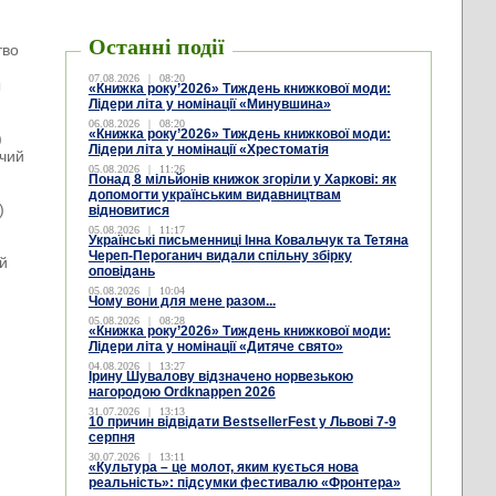
Останні події
тво
07.08.2026
|
08:20
ы
«Книжка року’2026» Тиждень книжкової моди:
Лідери літа у номінації «Минувшина»
06.08.2026
|
08:20
«Книжка року’2026» Тиждень книжкової моди:
)
Лідери літа у номінації «Хрестоматія
ичий
05.08.2026
|
11:26
Понад 8 мільйонів книжок згоріли у Харкові: як
допомогти українським видавництвам
)
відновитися
05.08.2026
|
11:17
Українські письменниці Інна Ковальчук та Тетяна
Череп-Пероганич видали спільну збірку
 й
оповідань
05.08.2026
|
10:04
Чому вони для мене разом...
05.08.2026
|
08:28
«Книжка року’2026» Тиждень книжкової моди:
Лідери літа у номінації «Дитяче свято»
04.08.2026
|
13:27
Ірину Шувалову відзначено норвезькою
нагородою Ordknappen 2026
31.07.2026
|
13:13
)
10 причин відвідати BestsellerFest у Львові 7-9
серпня
30.07.2026
|
13:11
«Культура – це молот, яким кується нова
реальність»: підсумки фестивалю «Фронтера»