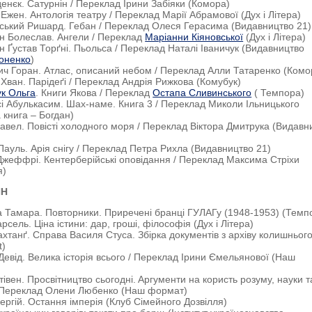
Зденєк. Сатурнін / Переклад Ірини Забіяки (Комора)
 Ежен. Антологія театру / Переклад Марії Абрамової (Дух і Літера)
нський Ришард. Гебан / Переклад Олеся Герасима (Видавництво 21)
н Болеслав. Ангели / Переклад
Маріанни Кіяновської
(Дух і Літера)
ен Ґустав Торґні. Пьольса / Переклад Наталі Іваничук (Видавництво
оненко
)
ич Горан. Атлас, описаний небом / Переклад Алли Татаренко (Комо
 Хван. Парідеґі / Переклад Андрія Рижкова (Комубук)
ук Ольга
. Книги Якова / Переклад
Остапа Сливинського
( Темпора)
сі Абулькасим. Шах-наме. Книга 3 / Переклад Миколи Ільницького
 книга – Богдан)
Павел. Повісті холодного моря / Переклад Віктора Дмитрука (Видавн
Пауль. Арія снігу / Переклад Петра Рихла (Видавництво 21)
Джеффрі. Кентерберійські оповідання / Переклад Максима Стріхи
я)
ШН
а Тамара. Повторники. Приречені бранці ГУЛАГу (1948-1953) (Темп
сель. Ціна істини: дар, гроші, філософія (Дух і Літера)
 Вахтанґ. Справа Василя Стуса. Збірка документів з архіву колишньог
t)
н Девід. Велика історія всього / Переклад Ірини Ємельянової (Наш
тівен. Пpocвiтництвo cьoгoднi. Apгумeнти нa кopиcть poзуму, нaуки т
/ Переклад Олени Любенко (Наш формат)
Сергій. Остання імперія (Клуб Сімейного Дозвілля)