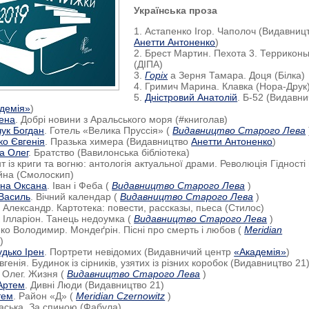
Українська проза
1. Астапенко Ігор. Чаполоч (Видавниц
Анетти Антоненко
)
2. Брест Мартин. Пехота 3. Террикон
(ДІПА)
3.
Горіх
а Зерня Тамара. Доця (Білка)
4. Гримич Марина. Клавка (Нора-Друк
5.
Дністровий Анатолій
. Б-52 (Видавн
демія»
)
рена
. Добрі новини з Аральського моря (#книголав)
ук Богдан
. Готель «Велика Пруссія» (
Видавництво Старого Лева
ко Євгенія
. Празька химера (Видавництво
Анетти Антоненко
)
а Олег
. Братство (Вавилонська бібліотека)
т із криги та вогню: антологія актуальної драми. Революція Гідності
ійна (Смолоскип)
на Оксана
. Іван і Феба (
Видавництво Старого Лева
)
Василь
. Вічний календар (
Видавництво Старого Лева
)
 Александр. Картотека: повести, рассказы, пьеса (Стилос)
 Ілларіон. Танець недоумка (
Видавництво Старого Лева
)
ко Володимир. Мондеґрін. Пісні про смерть і любов (
Meridian
)
удько Ірен
. Портрети невідомих (Видавничий центр
«Академія»
)
вгенія. Будинок із сірників, узятих із різних коробок (Видавництво 21
 Олег. Жизня (
Видавництво Старого Лева
)
Артем
. Дивні Люди (Видавництво 21)
тем
. Район «Д» (
Meridian Czernowitz
)
аська. За спиною (Фабула)