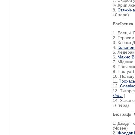
7. Скарби у
ім.Крип’як
8.
Стяжкін
і Літера)
Есеїстика
1. Боецій.
2. Герасим
3. Клочко Д
4.
Кононен
5. Ледерак
6.
Махно В
7. Мідянка
8. Панченк
9. Пастух 
10. Поліщу
11.
Прохась
12.
Славінс
13. Титарен
Лева
)
14. Ушкало
і Літера)
Біографії 
1. Джадт Т
(Човен)
2.
Жолдак 