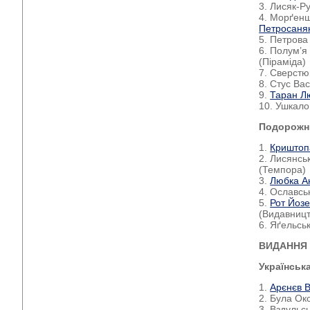
3. Лисяк-Р
4. Морґенш
Петросаня
5. Петрова
6. Полум’я
(Піраміда)
7. Сверстю
8. Стус Ва
9.
Таран Л
10. Ушкало
Подорожні
1.
Криштоп
2. Лисянсь
(Темпора)
3.
Любка А
4. Ославсь
5.
Рот Йоз
(Видавницт
6. Яґельсь
ВИДАННЯ Д
Українськ
1.
Арєнєв 
2. Була Ок
3. Вздульс