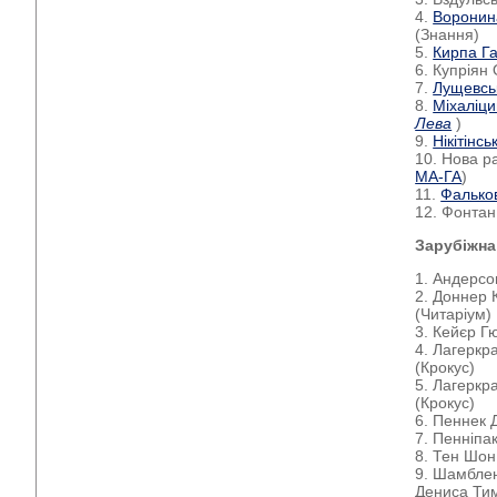
4.
Воронин
(Знання)
5.
Кирпа Г
6. Купріян
7.
Лущевсь
8.
Міхаліц
Лева
)
9.
Нікітінс
10. Нова ра
МА-ГА
)
11.
Фальков
12. Фонтан 
Зарубіжна
1. Андерсо
2. Доннер 
(Читаріум)
3. Кейєр Г
4. Лагеркр
(Крокус)
5. Лагеркр
(Крокус)
6. Пеннек 
7. Пенніпа
8. Тен Шон
9. Шамблен
Дениса Тим