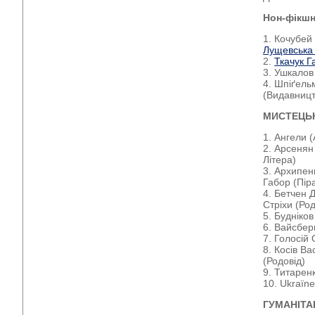
Нон-фікш
1. Кочубе
Лущевська
2.
Ткачук Г
3. Ушкалов
4. Шпіґель
(Видавницт
МИСТЕЦЬ
1. Ангели (
2. Арсенян
Літера)
3. Архипен
Габор (Пір
4. Бетчен 
Стріхи (Род
5. Будніко
6. Вайсбер
7. Голосій
8. Косів В
(Родовід)
9. Титарен
10. Ukraїne
ГУМАНІТА