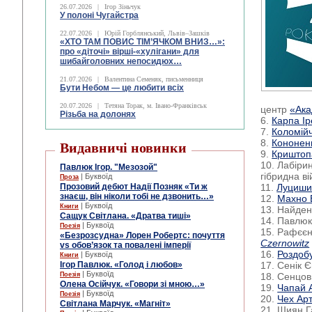
26.07.2026
|
Ігор Зіньчук
У полоні Чугайстра
22.07.2026
|
Юрій Горблянський, Львів–Зашків
«ХТО ТАМ ПОВИС ТІМ’ЯЧКОМ ВНИЗ…»:
про «діточі» вірші-«хулігани» для
шибайголовних непосидюх…
21.07.2026
|
Валентина Семеняк, письменниця
Бути Небом ― це любити всіх
20.07.2026
|
Тетяна Торак, м. Івано-Франківськ
центр
«Ака
Різьба на долонях
6.
Карпа І
7.
Коломійч
8.
Кононен
Видавничі новинки
9.
Криштоп
10. Лабірин
Павлюк Ігор. "Мезозой"
гібридна в
| Буквоїд
Проза
Прозовий дебют Надії Позняк «Ти ж
11.
Луциши
знаєш, він ніколи тобі не дзвонить…»
12.
Махно 
| Буквоїд
Книги
13. Найден
Сащук Світлана. «Дратва тиші»
14. Павлюк
| Буквоїд
Поезія
15. Рафєєн
«Безрозсудна» Лорен Робертс: почуття
Czernowitz
vs обов’язок та повалені імперії
16.
Роздоб
| Буквоїд
Книги
Ігор Павлюк. «Голод і любов»
17. Сенік Є
| Буквоїд
Поезія
18. Сенцов
Олена Осійчук. «Говори зі мною…»
19.
Чапай 
| Буквоїд
Поезія
20.
Чех Ар
Світлана Марчук. «Магніт»
21. Шиян Г