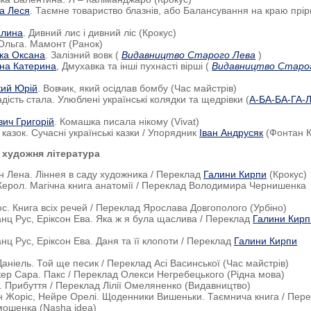
а Леся
. Таємне товариство блазнів, або Балансування на краю прір
алина
. Дивний лис і дивний ліс (Крокус)
 Ольга. Мамонт (Ранок)
ка Оксана
. Залізний вовк (
Видавництво Старого Лева
)
ина Катерина
, Дмухавка та інші пухнасті вірші (
Видавництво Старо
ький Юрій
. Вовчик, який осідлав бомбу (Час майстрів)
дість стала. Улюблені українські колядки та щедрівки (
А-БА-БА-ГА-
ич Григорій
. Комашка писала нікому (Vivat)
казок. Сучасні українські казки / Упорядник
Іван Андрусяк
(Фонтан К
 художня література
н Лена. Ліннея в саду художника / Переклад
Галини Кирпи
(Крокус)
Керол. Магічна книга анатомії / Переклад Володимира Чернишенка
юс. Книга всіх речей / Переклад Ярослава Довгополого (Урбіно)
анц Рус, Еріксон Ева. Яка ж я була щаслива / Переклад
Галини Кирп
анц Рус, Еріксон Ева. Даня та її клопоти / Переклад
Галини Кирпи
Даніель. Той ще песик / Переклад Асі Васинської (Час майстрів)
кер Сара. Пакс / Переклад Олекси Негребецького (Рідна мова)
. Прибуття / Переклад Лілії Омеляненко (Видавництво)
 Жоріс, Нейре Орелі. Щоденники Вишеньки. Таємнича книга / Пер
ошенка (Nasha idea)