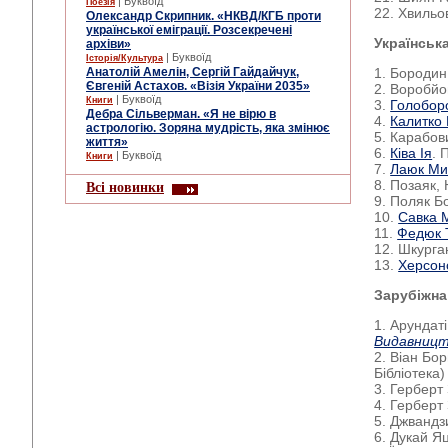
| Буквоїд
Поезія
22. Хвильо
Олександр Скрипник. «НКВД/КГБ проти
української еміграції. Розсекречені
Українська
архіви»
| Буквоїд
Історія/Культура
Анатолій Амелін, Сергій Гайдайчук,
1. Бородин
Євгеній Астахов. «Візія України 2035»
2. Воробйо
| Буквоїд
Книги
3.
Голобор
Дебра Сільверман. «Я не вірю в
4.
Калитко
астрологію. Зоряна мудрість, яка змінює
5. Карабов
життя»
6.
Ківа Ія
. 
| Буквоїд
Книги
7.
Лаюк Ми
8. Позаяк,
Всі новинки
9. Поляк Б
10.
Савка 
11.
Федюк 
12. Шкурга
13.
Херсон
Зарубіжна
1. Арундат
Видавницт
2. Віан Бо
Бібліотека)
3. Герберт
4. Герберт
5. Джвандз
6. Дукай Я