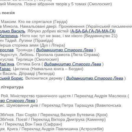
вий Микола. Повне зібрання творів у 5 томах (Смолоскип)
 поезія
 Максим. Кто не спрятался (Герда)
в Микола. Намальовані двері. Проникнення (Український письменни
одько Василь
. Яблуко добрих вістей (
А-БА-БА-ГА-ЛА-МА-ГА
)
 Катерина
. Ніхто нас тут не знає, і ми нікого (Видавництво 21)
ич Тадей. Лугини (Піраміда)
Перша сторінка зими (Дух і Літера)
рослав
. Троянда (
Видавництво Старого Лева
)
 Недоступ, Либонь. Пропала грамота (Люта Справа)
огуслав. Тирлище (Смолоскип)
Мар’яна
. Оптика Бога (
Видавництво Старого Лева
)
Тарас
. Цеглина (Навчальна книга – Богдан)
н Василь. Діправді (Легенда)
ський Борис
. Вклонитися дереву (
Видавництво Старого Лева
)
 література
і Рой. Міністерство граничного щастя / Переклад Андрія Маслюха (
во Старого Лева
)
рис. Шумовиння днів / Переклад Петра Таращука (Вавилонська
 Збіґнєв. Пан Cogito / Переклад Валерія Бутевича (Крок)
 Збіґнєв. Поезії / Переклад Віктора Дмитрука (Каменяр)
и / Переклад Вон Гака (Сафран)
цек. Крига / Переклад Андрія Павлишина (Астролябія)