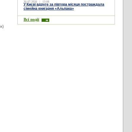
30.07.2026
|
13:08
У Києві вдруге за півтора місяця постраждала
сімейна книгарня «Альпака»
Всі події
к)