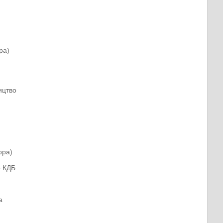
ра)
ицтво
ора)
о КДБ
a