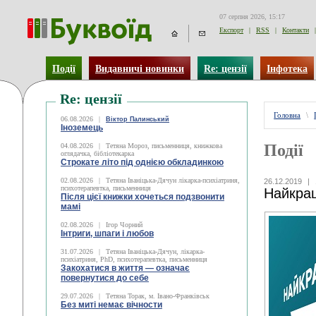
07 серпня 2026, 15:17
Експорт
|
RSS
|
Контакти
|
Події
Видавничі новинки
Re: цензії
Інфотека
Re: цензії
Головна
\
06.08.2026
|
Віктор Палинський
Іноземець
Події
04.08.2026
|
Тетяна Мороз, письменниця, книжкова
оглядачка, бібліотекарка
Строкате літо під однією обкладинкою
02.08.2026
|
Тетяна Іваніцька-Дячун лікарка-психіатриня,
26.12.2019
|
психотерапевтка, письменниця
Найкращ
Після цієї книжки хочеться подзвонити
мамі
02.08.2026
|
Ігор Чорний
Інтриги, шпаги і любов
31.07.2026
|
Тетяна Іваніцька-Дячун, лікарка-
психіатриня, PhD, психотерапевтка, письменниця
Закохатися в життя — означає
повернутися до себе
29.07.2026
|
Тетяна Торак, м. Івано-Франківськ
Без миті немає вічности