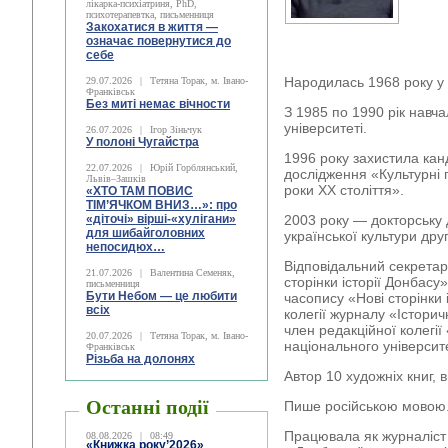
лікарка-психіатриня, PhD,
психотерапевтка, письменниця
Закохатися в життя —
означає повернутися до
себе
Народилась 1968 року у 
29.07.2026
|
Тетяна Торак, м. Івано-
Франківськ
Без миті немає вічности
З 1985 по 1990 рік навч
університеті.
26.07.2026
|
Ігор Зіньчук
У полоні Чугайстра
1996 року захистила кан
22.07.2026
|
Юрій Горблянський,
дослідження «Культурні
Львів–Зашків
роки ХХ століття».
«ХТО ТАМ ПОВИС
ТІМ’ЯЧКОМ ВНИЗ…»: про
«діточі» вірші-«хулігани»
2003 року — докторську д
для шибайголовних
української культури дру
непосидюх…
Відповідальний секретар
21.07.2026
|
Валентина Семеняк,
сторінки історії Донбасу
письменниця
Бути Небом ― це любити
часопису «Нові сторінки 
всіх
колегії журналу «Історич
член редакційної колегії
20.07.2026
|
Тетяна Торак, м. Івано-
національного університе
Франківськ
Різьба на долонях
Автор 10 художніх книг, в
Останні події
Пише російською мовою
Працювала як журналіст 
08.08.2026
|
08:49
«Книжка року’2026»