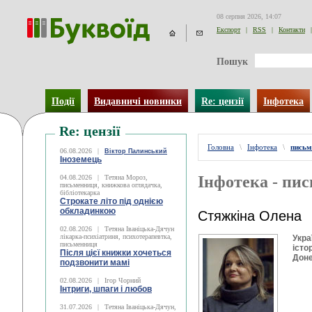
08 серпня 2026, 14:07
Експорт
|
RSS
|
Контакти
|
Пошук
Події
Видавничі новинки
Re: цензії
Інфотека
Re: цензії
Головна
\
Інфотека
\
письм
06.08.2026
|
Віктор Палинський
Іноземець
Інфотека - пи
04.08.2026
|
Тетяна Мороз,
письменниця, книжкова оглядачка,
бібліотекарка
Строкате літо під однією
обкладинкою
Стяжкіна Олена
02.08.2026
|
Тетяна Іваніцька-Дячун
лікарка-психіатриня, психотерапевтка,
Укра
письменниця
істо
Після цієї книжки хочеться
Доне
подзвонити мамі
02.08.2026
|
Ігор Чорний
Інтриги, шпаги і любов
31.07.2026
|
Тетяна Іваніцька-Дячун,