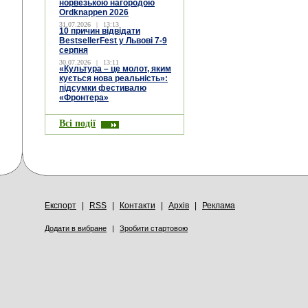
норвезькою нагородою
Ordknappen 2026
31.07.2026
|
13:13
10 причин відвідати
BestsellerFest у Львові 7-9
серпня
30.07.2026
|
13:11
«Культура – це молот, яким
кується нова реальність»:
підсумки фестивалю
«Фронтера»
Всі події
Експорт
|
RSS
|
Контакти
|
Архів
|
Реклама
Додати в вибране
|
Зробити стартовою