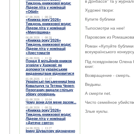
в Донбассе" та у журналі
Тиждень книжкової моди:
Лідери літа у номінації
Художні твори:
«Обрії»
07.08.2026
|
08:20
Купите бублики
«Книжка року’2026»
Тиждень книжкової моди:
Тыпосмотри на нее!
Лідери літа у номінації
«Минувшина»
Паровозик из Ромашков
06.08.2026
|
08:20
«Книжка року’2026»
Тиждень книжкової моди:
Роман «Купуйте бублики»
Лідери літа у номінації
всеукраїнського конкурс
«Хрестоматія
05.08.2026
|
11:26
Понад 8 мільйонів книжок
Під псевдонімом Олена 
згоріли у Харкові: як
книг:
допомогти українським
видавництвам відновитися
Возвращение - смерть.
05.08.2026
|
11:17
Українські письменниці Інна
Ведьмы.
Ковальчук та Тетяна Череп-
Пероганич видали спільну
А смерти net.
збірку оповідань
05.08.2026
|
10:04
Чисто семейное убийств
Чому вони для мене разом...
05.08.2026
|
08:28
«Книжка року’2026»
Злые куклы.
Тиждень книжкової моди:
Лідери літа у номінації
«Дитяче свято»
04.08.2026
|
13:27
Ірину Шувалову відзначено