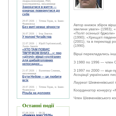
лікарка-психіатриня, PhD,
психотерапевтка, письменниця
Закохатися в життя —
означає повернутися до
себе
29.07.2026
|
Тетяна Торак, м. Івано-
Франківськ
Автор книжок збірок вірші
Без миті немає вічности
хвилини уваги» (1983); 
«Політ осінньої бджоли»
26.07.2026
|
Ігор Зіньчук
У полоні Чугайстра
(1990); «Хрещаті південні
(2001); та в перекладі 
22.07.2026
|
Юрій Горблянський,
(1990).
Львів–Зашків
«ХТО ТАМ ПОВИС
ТІМ’ЯЧКОМ ВНИЗ…»: про
Вірші перекладались ін
«діточі» вірші-«хулігани»
для шибайголовних
З 1980 по 1996 — член С
непосидюх…
З 1997 по 2000 — віце-п
21.07.2026
|
Валентина Семеняк,
письменниця
Асоціації українських пи
Бути Небом ― це любити
всіх
Лауреат Шевченківської п
20.07.2026
|
Тетяна Торак, м. Івано-
Координатор конкурсу «
Франківськ
Різьба на долонях
Член Шевченківського ком
Останні події
07.08.2026
|
08:20
«Книжка року’2026»