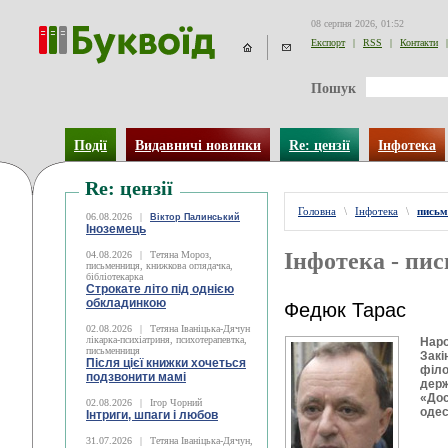
08 серпня 2026, 01:52
Експорт
|
RSS
|
Контакти
|
Пошук
Події
Видавничі новинки
Re: цензії
Інфотека
Re: цензії
Головна
\
Інфотека
\
письм
06.08.2026
|
Віктор Палинський
Іноземець
Інфотека - пи
04.08.2026
|
Тетяна Мороз,
письменниця, книжкова оглядачка,
бібліотекарка
Строкате літо під однією
обкладинкою
Федюк Тарас
02.08.2026
|
Тетяна Іваніцька-Дячун
лікарка-психіатриня, психотерапевтка,
Наро
письменниця
Закі
Після цієї книжки хочеться
філо
подзвонити мамі
держ
«Дос
02.08.2026
|
Ігор Чорний
одес
Інтриги, шпаги і любов
31.07.2026
|
Тетяна Іваніцька-Дячун,