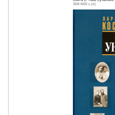
368+600 с.(п)