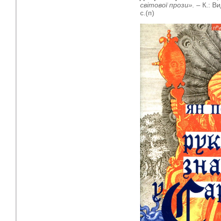
світової прози».
– К.: В
с.(п)