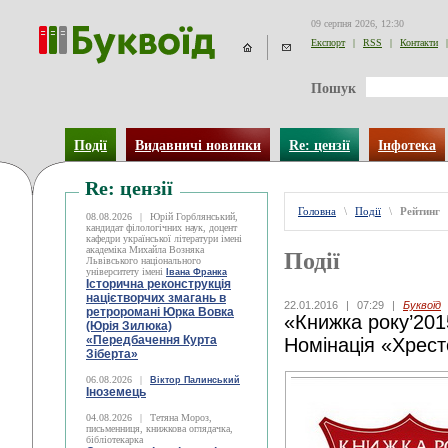
09 серпня 2026, 12:30
Експорт
|
RSS
|
Контакти
|
Пошук
Події
Видавничі новинки
Re: цензії
Інфотека
Re: цензії
Головна
\
Події
\
Рейтинг
08.08.2026
|
Юрій Горблянський,
кандидат філологічних наук, доцент
кафедри української літератури імені
академіка Михайла Возняка
Події
Львівського національного
університету імені
Івана Франка
Історична реконструкція
націєтворчих змагань в
22.01.2016
|
07:29
|
Буквоїд
ретроромані Юрка Вовка
«Книжка року’2015
(Юрія Зилюка)
«Передбачення Курта
Номінація «Хрест
Зіберта»
06.08.2026
|
Віктор Палинський
Іноземець
04.08.2026
|
Тетяна Мороз,
письменниця, книжкова оглядачка,
бібліотекарка