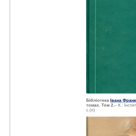
Бібліотека
Івана Фран
томах. Том 2.
– К.: Інст
с.(п)