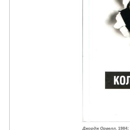
Джордж Орвелл.
1984;