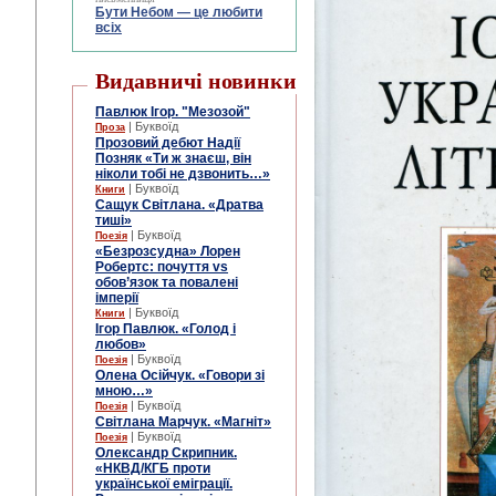
Бути Небом ― це любити
всіх
Видавничі новинки
Павлюк Ігор. "Мезозой"
| Буквоїд
Проза
Прозовий дебют Надії
Позняк «Ти ж знаєш, він
ніколи тобі не дзвонить…»
| Буквоїд
Книги
Сащук Світлана. «Дратва
тиші»
| Буквоїд
Поезія
«Безрозсудна» Лорен
Робертс: почуття vs
обов’язок та повалені
імперії
| Буквоїд
Книги
Ігор Павлюк. «Голод і
любов»
| Буквоїд
Поезія
Олена Осійчук. «Говори зі
мною…»
| Буквоїд
Поезія
Світлана Марчук. «Магніт»
| Буквоїд
Поезія
Олександр Скрипник.
«НКВД/КГБ проти
української еміграції.