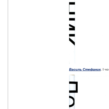
Василь Стефаник
.
І ч