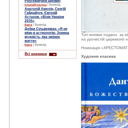
Розсекречені архіви»
| Буквоїд
Історія/Культура
Анатолій Амелін, Сергій
Гайдайчук, Євгеній
Астахов. «Візія України
2035»
| Буквоїд
Книги
Дебра Сільверман. «Я не
вірю в астрологію. Зоряна
Топ-книжки подано за аб
мудрість, яка змінює
на урочистій церемонії н
життя»
| Буквоїд
Книги
Номінація «ХРЕСТОМАТ
Всі новинки
Художня класика