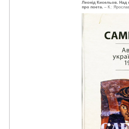
Леонід Кисельов
.
Над 
про поета.
– К.: Ярослав