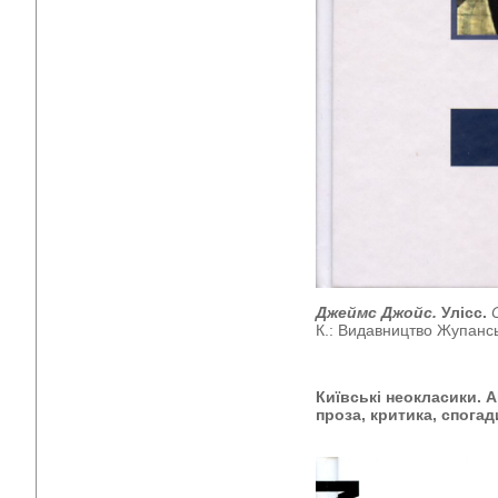
Джеймс Джойс.
Улісс.
К.: Видавництво Жупанськ
Київські неокласики. А
проза, критика, спогад