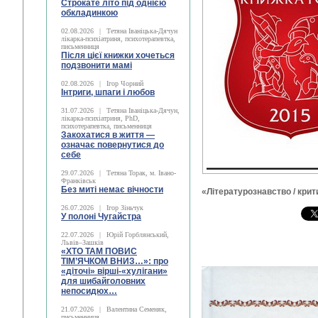
Строкате літо під однією
обкладинкою
02.08.2026
|
Тетяна Іваніцька-Дячун
лікарка-психіатриня, психотерапевтка,
письменниця
Після цієї книжки хочеться
подзвонити мамі
02.08.2026
|
Ігор Чорний
Інтриги, шпаги і любов
31.07.2026
|
Тетяна Іваніцька-Дячун,
лікарка-психіатриня, PhD,
психотерапевтка, письменниця
Закохатися в життя —
означає повернутися до
себе
29.07.2026
|
Тетяна Торак, м. Івано-
Франківськ
Без миті немає вічности
«Літературознавство / крити
26.07.2026
|
Ігор Зіньчук
У полоні Чугайстра
22.07.2026
|
Юрій Горблянський,
Львів–Зашків
«ХТО ТАМ ПОВИС
ТІМ’ЯЧКОМ ВНИЗ…»: про
«діточі» вірші-«хулігани»
для шибайголовних
непосидюх…
21.07.2026
|
Валентина Семеняк,
письменниця