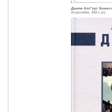
Данте Аліґ’єрі.
Божест
Астролябія, 368 с.(п)