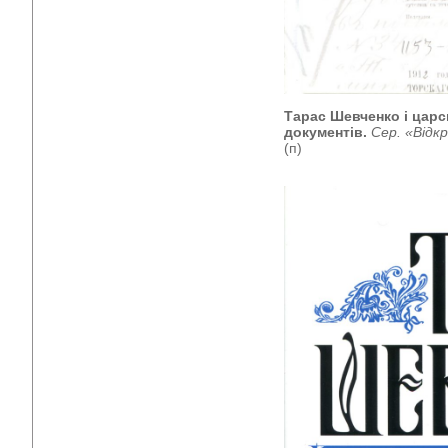
Тарас Шевченко і царс
документів.
Сер. «Відк
(п)