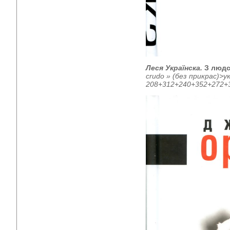
Леся Українска.
З людс
crudo
» (без прикрас)>у
208+312+240+352+272+3