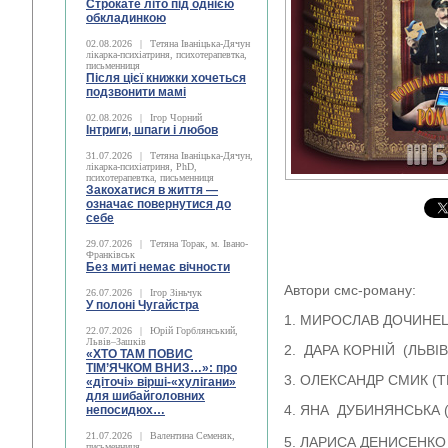
Строкате літо під однією
обкладинкою
02.08.2026
|
Тетяна Іваніцька-Дячун
лікарка-психіатриня, психотерапевтка,
письменниця
Після цієї книжки хочеться
подзвонити мамі
02.08.2026
|
Ігор Чорний
Інтриги, шпаги і любов
31.07.2026
|
Тетяна Іваніцька-Дячун,
лікарка-психіатриня, PhD,
психотерапевтка, письменниця
Закохатися в життя —
означає повернутися до
себе
29.07.2026
|
Тетяна Торак, м. Івано-
Франківськ
Без миті немає вічности
Автори смс-роману:
26.07.2026
|
Ігор Зіньчук
У полоні Чугайстра
1. МИРОСЛАВ ДОЧИНЕЦ
22.07.2026
|
Юрій Горблянський,
Львів–Зашків
2. ДАРА КОРНІЙ (ЛЬВІВ
«ХТО ТАМ ПОВИС
ТІМ’ЯЧКОМ ВНИЗ…»: про
3. ОЛЕКСАНДР СМИК (
«діточі» вірші-«хулігани»
для шибайголовних
4. ЯНА ДУБИНЯНСЬКА (
непосидюх…
21.07.2026
|
Валентина Семеняк,
5. ЛАРИСА ДЕНИСЕНКО 
письменниця