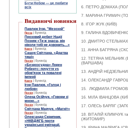
Бути Небом ― це любити
6. ПЕТРО ДОМАХА (ПО
всіх
7. МАРИНА ГРИМИЧ (Т
Видавничі новинки
8. ІГОР ЖУК (КИЇВ)
Павлюк Ігор. "Мезозой"
9. ГАЛИНА ВДОВИЧЕНКО
| Буквоїд
Проза
Прозовий дебют Надії
Позняк «Ти ж знаєш, він
10. ДМИТРО СТЕЛЬМАХ 
ніколи тобі не дзвонить…»
| Буквоїд
Книги
11. АННА БАГРЯНА (СК
Сащук Світлана. «Дратва
тиші»
12. ТЕТЯНА МЕЛЬНИК (
| Буквоїд
Поезія
(ВАРШАВА)
«Безрозсудна» Лорен
Робертс: почуття vs
13. АНДРІЙ НЕДЗЕЛЬНИ
обов’язок та повалені
імперії
14. ОЛЕКСАНДР ГАВРО
| Буквоїд
Книги
Ігор Павлюк. «Голод і
15. ЛЮДМИЛА ГРОМОВА
любов»
| Буквоїд
Поезія
Олена Осійчук. «Говори зі
16. МІЛА ІВАНЦОВА (КИЇ
мною…»
| Буквоїд
Поезія
17. ОЛЕСЬ БАРЛІГ (ЗА
Світлана Марчук. «Магніт»
| Буквоїд
Поезія
18. ВІТАЛІЙ КЛИМЧУК т
Олександр Скрипник.
(ЖИТОМИР)
«НКВД/КГБ проти
української еміграції.
19. ІРИНА МАДРИГА (С