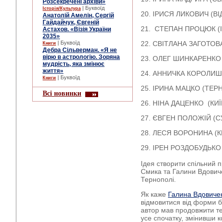
Розсекречені архіви»
| Буквоїд
Історія/Культура
20. ІРИСЯ ЛИКОВИЧ (ВІ
Анатолій Амелін, Сергій
Гайдайчук, Євгеній
21. СТЕПАН ПРОЦЮК (
Астахов. «Візія України
2035»
| Буквоїд
22. СВІТЛАНА ЗАГОТОВ
Книги
Дебра Сільверман. «Я не
вірю в астрологію. Зоряна
23. ОЛЕГ ШИНКАРЕНКО 
мудрість, яка змінює
життя»
24. АННИЧКА КОРОЛИШ
| Буквоїд
Книги
25. ІРИНА МАЦКО (ТЕР
Всі новинки
26. НІНА ДАЦЕНКО (КИЇ
27. ЄВГЕН ПОЛОЖІЙ (
28. ЛЕСЯ ВОРОНИНА (К
29. ІРЕН РОЗДО
Ідея створити спільний 
Смика та Галини Вдовиче
Тернополі.
Як каже
Галина Вдовиче
відмовитися від форми б
автор мав продовжити те
усе спочатку, змінивши к