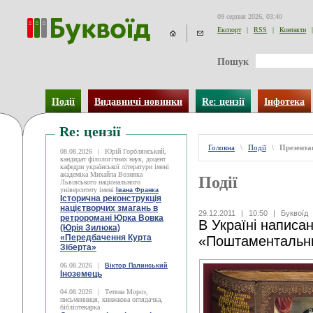
09 серпня 2026, 03:40
Експорт
|
RSS
|
Контакти
|
Пошук
Події
Видавничі новинки
Re: цензії
Інфотека
Re: цензії
Головна
\
Події
\
Презентац
08.08.2026
|
Юрій Горблянський,
кандидат філологічних наук, доцент
кафедри української літератури імені
академіка Михайла Возняка
Події
Львівського національного
університету імені
Івана Франка
Історична реконструкція
націєтворчих змагань в
29.12.2011
|
10:50
|
Буквоїд
ретроромані Юрка Вовка
В Україні напис
(Юрія Зилюка)
«Передбачення Курта
«Поштаментальн
Зіберта»
06.08.2026
|
Віктор Палинський
Іноземець
04.08.2026
|
Тетяна Мороз,
письменниця, книжкова оглядачка,
бібліотекарка