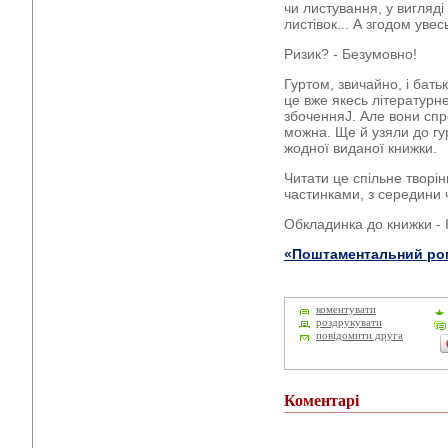
чи листування, у вигляді
листівок... А згодом ув
Ризик? - Безумовно!
Гуртом, звичайно, і бать
це вже якесь літературне
збоченняJ. Але вони сп
можна. Ще й узяли до гур
жодної виданої книжки.
Читати це спільне творін
частинками, з середини
Обкладинка до книжки -
«Поштаментальний ро
коментувати
роздрукувати
повідомити друга
Коментарі