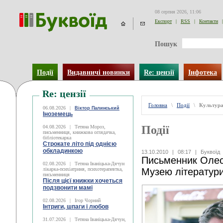
08 серпня 2026, 11:06
Експорт
|
RSS
|
Контакти
|
Пошук
Події
Видавничі новинки
Re: цензії
Інфотека
Re: цензії
Головна
\
Події
\
Культур
06.08.2026
|
Віктор Палинський
Іноземець
Події
04.08.2026
|
Тетяна Мороз,
письменниця, книжкова оглядачка,
бібліотекарка
Строкате літо під однією
обкладинкою
13.10.2010
|
08:17
|
Буквоїд
Письменник Олес
02.08.2026
|
Тетяна Іваніцька-Дячун
лікарка-психіатриня, психотерапевтка,
Музею літератури
письменниця
Після цієї книжки хочеться
подзвонити мамі
02.08.2026
|
Ігор Чорний
Інтриги, шпаги і любов
31.07.2026
|
Тетяна Іваніцька-Дячун,