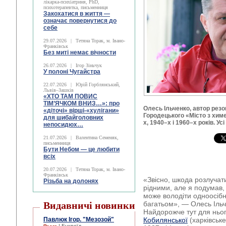
лікарка-психіатриня, PhD,
психотерапевтка, письменниця
Закохатися в життя —
означає повернутися до
себе
29.07.2026
|
Тетяна Торак, м. Івано-
Франківськ
Без миті немає вічности
26.07.2026
|
Ігор Зіньчук
У полоні Чугайстра
22.07.2026
|
Юрій Горблянський,
Львів–Зашків
«ХТО ТАМ ПОВИС
ТІМ’ЯЧКОМ ВНИЗ…»: про
Олесь Ільченко, автор рез
«діточі» вірші-«хулігани»
Городецького «Місто з хим
для шибайголовних
х, 1940–х і 1960–х років. Ус
непосидюх…
21.07.2026
|
Валентина Семеняк,
письменниця
Бути Небом ― це любити
всіх
20.07.2026
|
Тетяна Торак, м. Івано-
Франківськ
«Звісно, шкода розлучат
Різьба на долонях
рідними, але я подумав
може володіти одноосібн
Видавничі новинки
багатьом», — Олесь Ільч
Найдорожче тут для ньо
Павлюк Ігор. "Мезозой"
Кобилянської
(харківськ