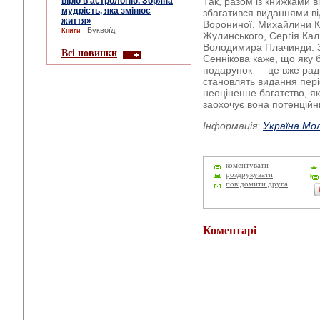
вірю в астрологію. Зоряна
Так, разом із книжками в
мудрість, яка змінює
збагатився виданнями ві
життя»
Ворониної, Михайлини К
| Буквоїд
Книги
Жулинського, Сергія Кал
Володимира Плачинди. 
Всі новинки
Сеннікова каже, що яку 
подарунок — це вже раді
становлять видання пері
неоціненне багатство, 
заохочує вона потенційн
Інформація:
Україна Мо
коментувати
роздрукувати
повідомити друга
Коментарі