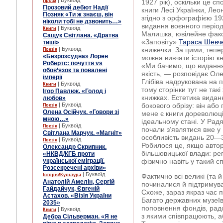
| Буквоїд
Проза
1927 рік), оскільки це с
Прозовий дебют Надії
книги Лесі Українки, Лео
Позняк «Ти ж знаєш, він
згідно з орфографією 19
ніколи тобі не дзвонить…»
видання воєнного період
| Буквоїд
Книги
Малишка, ювілейне факс
Сащук Світлана. «Дратва
«Заповіту»
Тараса Шевч
тиші»
| Буквоїд
книжечки. За цими, теп
Поезія
«Безрозсудна» Лорен
можна вивчати історію кн
Робертс: почуття vs
«Ми бачимо, що видання
обов’язок та повалені
якість, — розповідає Ол
імперії
Глібіва надрукована на 
| Буквоїд
Книги
тому сторінки тут не такі
Ігор Павлюк. «Голод і
книжках. Естетика видан
любов»
| Буквоїд
бокового обрізу: він аб
Поезія
Олена Осійчук. «Говори зі
мене є книги дореволюці
мною…»
ідеальному стані. У Рад
| Буквоїд
Поезія
почали з’являтися вже у
Світлана Марчук. «Магніт»
особливість видань 20—3
| Буквоїд
Поезія
Робилося це, якщо автор
Олександр Скрипник.
більшовицької влади: р
«НКВД/КГБ проти
української еміграції.
фізично навіть у такий сп
Розсекречені архіви»
| Буквоїд
Історія/Культура
Фактично всі великі (та й
Анатолій Амелін, Сергій
починалися й підтримув
Гайдайчук, Євгеній
Схоже, зараз якраз час п
Астахов. «Візія України
Багато державних музеїв
2035»
поповнення фондів, радо
| Буквоїд
Книги
з якими співпрацюють, а
Дебра Сільверман. «Я не