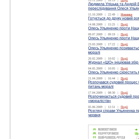
13.11.2009
|
10:15
|
Події
Людмила Уліцька та Андрій 
переслідування Олеся Улья
15.10.2009
|
22:49
|
Новинки
Готується до друку новий р
14.08.2009
|
15:25
|
Події
Олесь Ульяненко проти Нац
09.07.2009
|
09:19
|
Події
Олесь Ульяненко проти Нац
23.03.2009
|
17:22
|
Події
Олесь Ульяненко позивається
моралі
20.02.2009
|
10:02
|
Події
Журнал «ШО» ініціював збір
04.05.2009
|
10:05
|
Події
Олесь Ульяненко схрестить 
21.04.2009
|
16:44
|
Події
Розпочався судовий процес 
питань моралі
17.04.2009
|
08:30
|
Події
Розпочинається судовий пр
«моралістів»
05.06.2009
|
12:51
|
Події
Розгляд справи Ульяненка 
червня
коментувати
роздрукувати
повідомити друга