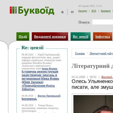
08 серпня 2026, 15:22
Експорт
|
RSS
|
Контакти
|
Пошук
Події
Видавничі новинки
Re: цензії
Інфотека
Re: цензії
Головна
\
Літературний дай
08.08.2026
|
Юрій Горблянський,
кандидат філологічних наук, доцент
кафедри української літератури імені
академіка Михайла Возняка
Літературний 
Львівського національного
університету імені
Івана Франка
Історична реконструкція
націєтворчих змагань в
20.11.2009
|
05:51
|
Високий
ретроромані Юрка Вовка
Олесь Ульяненко
(Юрія Зилюка)
«Передбачення Курта
писати, але змуш
Зіберта»
06.08.2026
|
Віктор Палинський
Іноземець
04.08.2026
|
Тетяна Мороз,
письменниця, книжкова оглядачка,
бібліотекарка