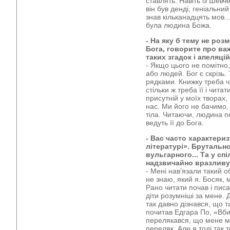
ставлять. Навіть із Шевч
він був денді, геніальний
знав кільканадцять мов.
була людина Божа.
- На яку б тему не роз
Бога, говорите про ва
таких згадок і апеляці
- Якщо цього не помітно
або людей. Бог є скрізь.
рядками. Книжку треба чи
стільки ж треба її і чита
присутній у моїх творах,
нас. Ми його не бачимо,
тіла. Читаючи, людина п
ведуть її до Бога.
- Вас часто характери
літературі». Брутально
вульгарного... Та у сп
надзвичайно вразливу
- Мені нав’язали такий о
не знаю, який я. Босяк, 
Рано читати почав і писа
діти розумніші за мене.
так давно дізнався, що 
почитав Едгара По, «Вбив
перелякався, що мене м
переляк. Але я тоді так 