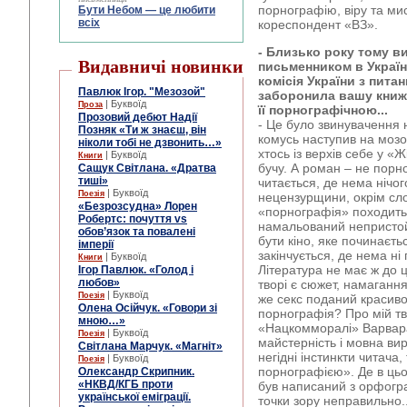
порнографію, віру та мис
Бути Небом ― це любити
всіх
кореспондент «ВЗ».
- Близько року тому 
Видавничі новинки
письменником в Україн
комісія України з пита
Павлюк Ігор. "Мезозой"
заборонила вашу книжк
| Буквоїд
Проза
її порнографічною...
Прозовий дебют Надії
- Це було звинувачення
Позняк «Ти ж знаєш, він
комусь наступив на мозо
ніколи тобі не дзвонить…»
хтось із верхів себе у «Жі
| Буквоїд
Книги
бучу. А роман – не порно
Сащук Світлана. «Дратва
тиші»
читається, де нема нічог
| Буквоїд
Поезія
нецензурщини, окрім сло
«Безрозсудна» Лорен
«порнографія» походить 
Робертс: почуття vs
намальований непристой
обов’язок та повалені
бути кіно, яке починаєть
імперії
закінчується, де нема ні п
| Буквоїд
Книги
Література не має ж до 
Ігор Павлюк. «Голод і
любов»
творі є сюжет, намаганн
| Буквоїд
Поезія
же секс поданий красиво,
Олена Осійчук. «Говори зі
порнографія? Про мій тв
мною…»
«Нацкомморалі» Варвар
| Буквоїд
Поезія
майстерність і мовна ви
Світлана Марчук. «Магніт»
негідні інстинкти читача
| Буквоїд
Поезія
порнографією». Де в ць
Олександр Скрипник.
«НКВД/КГБ проти
був написаний з орфогр
української еміграції.
точки зору неправильно..