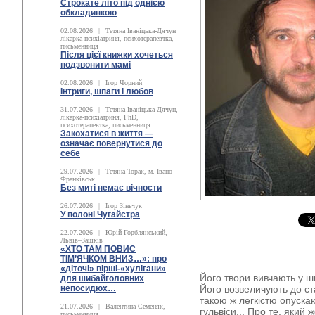
Строкате літо під однією
обкладинкою
02.08.2026
|
Тетяна Іваніцька-Дячун
лікарка-психіатриня, психотерапевтка,
письменниця
Після цієї книжки хочеться
подзвонити мамі
02.08.2026
|
Ігор Чорний
Інтриги, шпаги і любов
31.07.2026
|
Тетяна Іваніцька-Дячун,
лікарка-психіатриня, PhD,
психотерапевтка, письменниця
Закохатися в життя —
означає повернутися до
себе
29.07.2026
|
Тетяна Торак, м. Івано-
Франківськ
Без миті немає вічности
26.07.2026
|
Ігор Зіньчук
У полоні Чугайстра
22.07.2026
|
Юрій Горблянський,
Львів–Зашків
«ХТО ТАМ ПОВИС
ТІМ’ЯЧКОМ ВНИЗ…»: про
«діточі» вірші-«хулігани»
Його твори вивчають у ш
для шибайголовних
непосидюх…
Його возвеличують до ста
такою ж легкістю опуска
21.07.2026
|
Валентина Семеняк,
гульвіси... Про те, який
письменниця