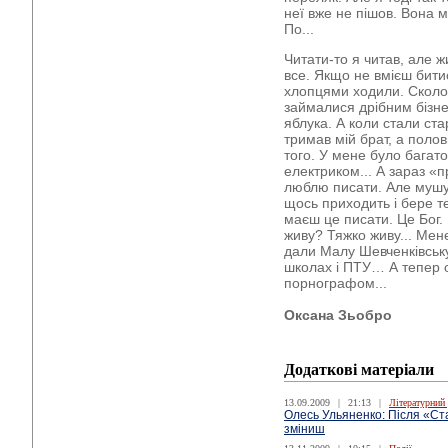
неї вже не пішов. Вона 
По...
Читати-то я читав, але 
все. Якщо не вмієш битис
хлопцями ходили. Сколо
займалися дрібним бізне
яблука. А коли стали ст
тримав мій брат, а полов
того. У мене було багато
електриком... А зараз 
люблю писати. Але мушу
щось приходить і бере теб
маєш це писати. Це Бог.
живу? Тяжко живу... Мен
дали Малу Шевченківську
школах і ПТУ… А тепер о
порнографом...
Оксана Зьобро
Додаткові матеріали
13.09.2009
|
21:13
|
Літературний
Олесь Ульяненко: Після «Ста
зміниш