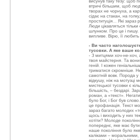
висунув таку тезу: щоб п
втричі більшим, щоб люд
творах не чорнуха, а ка
сідає на стакан, на голк
проституція... Які зараз р
Люди цікавляться тільки
шлунком. Про це і пишу.
випливе. Вірю, її любить 
- Ви часто наголошуєт
тусовки. А яке ваше к
- З митцями хоч-не-хоч,
твоя майстерня. Та вони –
геній. І кожен геніальні
триматися скромніше. Не
самотній вовк. Порода у
відкушу, ніж на мотузці 
мистецької тусовки є кільк
більшість, – бездарі. За
роман, а «текст». Негат
було Бог, і Бог був слово
це профанація. Текст мож
зараз багато молодих «те
щось і виходить у них тек
хотіти? Молоде поколінн
попереднє, яке має бути
наше покоління було якес
каліками – моральними, 