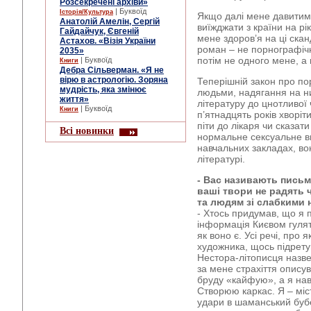
Розсекречені архіви»
| Буквоїд
Історія/Культура
Якщо далі мене давитиму
Анатолій Амелін, Сергій
виїжджати з країни на рі
Гайдайчук, Євгеній
мене здоров’я на ці ска
Астахов. «Візія України
роман – не порнографічн
2035»
потім не одного мене, а 
| Буквоїд
Книги
Дебра Сільверман. «Я не
вірю в астрологію. Зоряна
Теперішній закон про по
мудрість, яка змінює
людьми, надягання на ни
життя»
літературу до цнотливої 
| Буквоїд
Книги
п’ятнадцять років хворіт
піти до лікаря чи сказат
Всі новинки
нормальне сексуальне в
навчальних закладах, во
літературі.
- Вас називають пись
ваші твори не радять ч
та людям зі слабкими 
- Хтось придумав, що я 
інформація Києвом гулят
як воно є. Усі речі, про 
художника, щось підрет
Нестора-літописця назв
за мене страхіття описув
бруду «кайфую», а я нав
Створюю каркас. Я – міс
удари в шаманський бубе