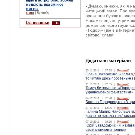
вірю в астрологію. Зоряна
мудрість, яка змінює
- Думаю, книжки, які я н
життя»
читацький загал. Про вр
| Буквоїд
Книги
враження бувають власни
Насамкінець не утримаюс
Всі новинки
роман великого грузинс
«Годорі» (він є в Інтерне
світової слави!
Додаткові матеріали
23.11.2011
|
07:33
|
Re:цензії
Олена Захарченко: «Коли ві
то читаю щось простеньке і
21.11.2011
|
07:35
|
Re:цензії
Тимур Литовченко: «Порадив
україномовної фантастики»
04.11.2011
|
07:28
|
Re:цензії
Божена Городницька: «З при
01.11.2011
|
13:06
|
Re:цензії
Галина Малик: Найбільше вр
давно не читала такої сильної
07.10.2011
|
09:20
|
Re:цензії
Юрій Завадський: «Я намага
своїй книжковій полиці»