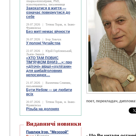
лікарка-психіатриня, PhD,
психотерапевтка, письменниця
Закохатися в життя —
означає повернутися до
себе
29.07.2026
|
Тетяна Торак, м. Івано-
Франківськ
Без миті немає вічности
26.07.2026
|
Ігор Зіньчук
У полоні Чугайстра
22.07.2026
|
Юрій Горблянський,
Львів–Зашків
«ХТО ТАМ ПОВИС
ТІМ’ЯЧКОМ ВНИЗ…»: про
«діточі» вірші-«хулігани»
для шибайголовних
непосидюх…
21.07.2026
|
Валентина Семеняк,
письменниця
Бути Небом ― це любити
всіх
поет, перекладач, диплома
20.07.2026
|
Тетяна Торак, м. Івано-
Франківськ
Різьба на долонях
Видавничі новинки
Павлюк Ігор. "Мезозой"
- Що Ви читали остан