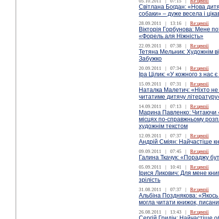
05.10.2011
|
07:15
|
Re:цензії
Світлана Богдан: «Нова дитя
собаки» – дуже весела і ціка
28.09.2011
|
13:16
|
Re:цензії
Вікторія Горбунова: Мене пот
«Форель аля Ніжність»
22.09.2011
|
07:38
|
Re:цензії
Тетяна Мельник: Художнім в
Забужко
20.09.2011
|
07:34
|
Re:цензії
Іра Цілик: «У кожного з нас 
15.09.2011
|
07:31
|
Re:цензії
Наталка Малетич: «Ніхто не 
читатиме дитячу літературу
14.09.2011
|
07:13
|
Re:цензії
Марина Павленко: Читаючи «
місцях по-справжньому розп
художнім текстом
12.09.2011
|
07:37
|
Re:цензії
Андрій Сміян: Найчастіше к
09.09.2011
|
07:45
|
Re:цензії
Галина Ткачук: «Пораджу бу
05.09.2011
|
10:41
|
Re:цензії
Ірися Ликович: Для мене кни
зрілість
31.08.2011
|
07:37
|
Re:цензії
Альбіна Позднякова: «Якось 
могла читати книжок, писан
26.08.2011
|
13:43
|
Re:цензії
Сергій Гридін: Найчастіше о