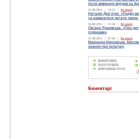
після вивчення відгуків на ф
22.08.2011
|
13:22
|
Re:цензії
Наталія Дев´ятко: «Раджу ви
та намагатися читати твори
16.08.2011
|
11:34
|
Re:цензії
Оксана Лущевська: «Про дит
годинами»
11.08.2011
|
07:05
|
Re:цензії
Маріанна Кіяновська: Масов
знання про культуру
коментувати
роздрукувати
повідомити друга
Коментарі