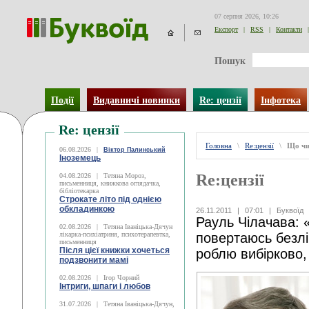
07 серпня 2026, 10:26
Експорт
|
RSS
|
Контакти
|
Пошук
Події
Видавничі новинки
Re: цензії
Інфотека
Re: цензії
Головна
\
Re:цензії
\
Що чи
06.08.2026
|
Віктор Палинський
Іноземець
Re:цензії
04.08.2026
|
Тетяна Мороз,
письменниця, книжкова оглядачка,
бібліотекарка
Строкате літо під однією
обкладинкою
26.11.2011
|
07:01
|
Буквоїд
Рауль Чілачава: 
02.08.2026
|
Тетяна Іваніцька-Дячун
лікарка-психіатриня, психотерапевтка,
повертаюсь безліч
письменниця
Після цієї книжки хочеться
роблю вибірково,
подзвонити мамі
02.08.2026
|
Ігор Чорний
Інтриги, шпаги і любов
31.07.2026
|
Тетяна Іваніцька-Дячун,