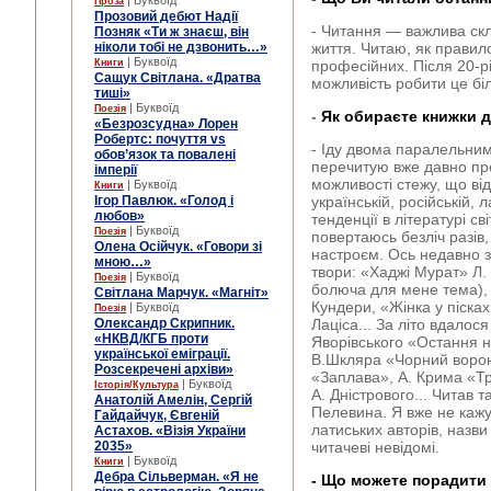
| Буквоїд
Проза
Прозовий дебют Надії
- Читання — важлива скл
Позняк «Ти ж знаєш, він
ніколи тобі не дзвонить…»
життя. Читаю, як правило
| Буквоїд
Книги
професійних. Після 20-р
Сащук Світлана. «Дратва
можливість робити це б
тиші»
| Буквоїд
Поезія
-
Як обираєте книжки д
«Безрозсудна» Лорен
Робертс: почуття vs
- Іду двома паралельни
обов’язок та повалені
перечитую вже давно пр
імперії
можливості стежу, що від
| Буквоїд
Книги
Ігор Павлюк. «Голод і
українській, російській, л
любов»
тенденції в літературі св
| Буквоїд
Поезія
повертаюсь безліч разів,
Олена Осійчук. «Говори зі
настроєм. Ось недавно з
мною…»
твори: «Хаджі Мурат» Л.
| Буквоїд
Поезія
болюча для мене тема), 
Світлана Марчук. «Магніт»
Кундери, «Жінка у пісках
| Буквоїд
Поезія
Олександр Скрипник.
Лаціса... За літо вдалос
«НКВД/КГБ проти
Яворівського «Остання 
української еміграції.
В.Шкляра «Чорний ворон
Розсекречені архіви»
«Заплава», А. Крима «Тр
| Буквоїд
Історія/Культура
А. Дністрового... Читав 
Анатолій Амелін, Сергій
Пелевина. Я вже не кажу
Гайдайчук, Євгеній
латиських авторів, назви
Астахов. «Візія України
2035»
читачеві невідомі.
| Буквоїд
Книги
Дебра Сільверман. «Я не
- Що можете порадити