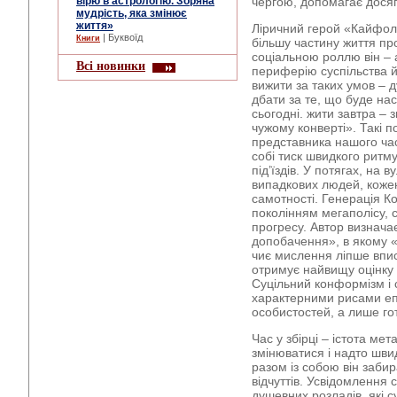
вірю в астрологію. Зоряна
чергою, допомагає досяг
мудрість, яка змінює
життя»
Ліричний герой «Кайфоло
| Буквоїд
Книги
більшу частину життя пр
соціальною роллю він – 
Всі новинки
периферію суспільства й
вижити за таких умов – 
дбати за те, що буде на
сьогодні. жити завтра – 
чужому конверті». Такі 
представника нашого час
собі тиск швидкого ритму
під’їздів. У потягах, на в
випадкових людей, кожен
самотності. Генерація Ко
поколінням мегаполісу, 
прогресу. Автор визначає
допобачення», в якому «
чиє мислення ліпше впис
отримує найвищу оцінку 
Суцільний конформізм і 
характерними рисами еп
особистостей, а лише го
Час у збірці – істота ме
змінюватися і надто шви
разом із собою він забир
відчуттів. Усвідомлення 
душевних розладів, які 