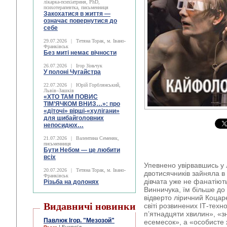
лікарка-психіатриня, PhD,
психотерапевтка, письменниця
Закохатися в життя —
означає повернутися до
себе
29.07.2026
|
Тетяна Торак, м. Івано-
Франківськ
Без миті немає вічности
26.07.2026
|
Ігор Зіньчук
У полоні Чугайстра
22.07.2026
|
Юрій Горблянський,
Львів–Зашків
«ХТО ТАМ ПОВИС
ТІМ’ЯЧКОМ ВНИЗ…»: про
«діточі» вірші-«хулігани»
для шибайголовних
непосидюх…
21.07.2026
|
Валентина Семеняк,
письменниця
Бути Небом ― це любити
всіх
Упевнено увірвавшись у 
20.07.2026
|
Тетяна Торак, м. Івано-
двотисячників зайняла в 
Франківськ
дівчата уже не фанатіють
Різьба на долонях
Винничука, їм більше до
відверто ліричний Коцаре
Видавничі новинки
світі розвинених ІТ-техн
п’ятнадцяти хвилин», «зн
Павлюк Ігор. "Мезозой"
есемесок», а «особисте 