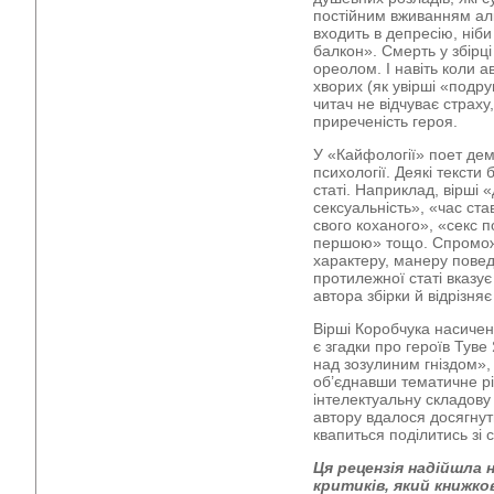
постійним вживанням алк
входить в депресію, ніби
балкон». Смерть у збірц
ореолом. І навіть коли а
хворих (як увірші «подру
читач не відчуває страх
приреченість героя.
У «Кайфології» поет дем
психології. Деякі тексти
статі. Наприклад, вірші
сексуальність», «час ст
свого коханого», «секс п
першою» тощо. Спроможн
характеру, манеру повед
протилежної статі вказує 
автора збірки й відрізняє
Вірші Коробчука насиче
є згадки про героїв Туве
над зозулиним гніздом», 
об’єднавши тематичне різ
інтелектуальну складову 
автору вдалося досягнут
квапиться поділитись зі 
Ця рецензія надійшла 
критиків, який книжк