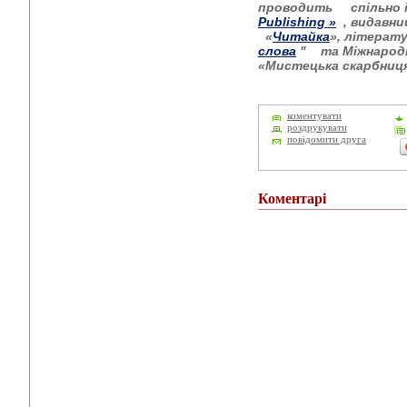
проводить
спільно 
Publishing
»
, видавн
«
Читайка
», літерат
слова
"
та Міжнарод
«Мистецька скарбниця
коментувати
роздрукувати
повідомити друга
Коментарі