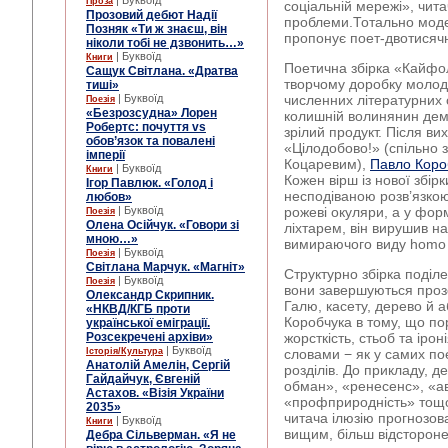
| Буквоїд
Проза
соціальній мережі», чита
Прозовий дебют Надії
проблеми.Тотально моде
Позняк «Ти ж знаєш, він
пропонує поет-двотисяч
ніколи тобі не дзвонить…»
| Буквоїд
Книги
Поетична збірка «Кайфол
Сащук Світлана. «Дратва
творчому доробку молод
тиші»
| Буквоїд
численних літературних 
Поезія
«Безрозсудна» Лорен
колишній волинянин дем
Робертс: почуття vs
зрілий продукт. Після в
обов’язок та повалені
«Цілодобово!» (спільно 
імперії
Коцаревим),
Павло Коро
| Буквоїд
Книги
Кожен вірш із нової збір
Ігор Павлюк. «Голод і
несподіваною розв’язкою.
любов»
| Буквоїд
рожеві окуляри, а у фор
Поезія
Олена Осійчук. «Говори зі
ліхтарем, він вирушив н
мною…»
вимираючого виду homo 
| Буквоїд
Поезія
Світлана Марчук. «Магніт»
Структурно збірка поділе
| Буквоїд
Поезія
вони завершуються проз
Олександр Скрипник.
Галю, касету, дерево й а
«НКВД/КГБ проти
Коробчука в тому, що пор
української еміграції.
Розсекречені архіви»
жорсткість, стьоб та ірон
| Буквоїд
Історія/Культура
словами − як у самих пое
Анатолій Амелін, Сергій
розділів. До прикладу, д
Гайдайчук, Євгеній
обман», «ренесенс», «а
Астахов. «Візія України
«профприродність» тощо.
2035»
читача ілюзію прогнозова
| Буквоїд
Книги
вищим, більш відстороне
Дебра Сільверман. «Я не