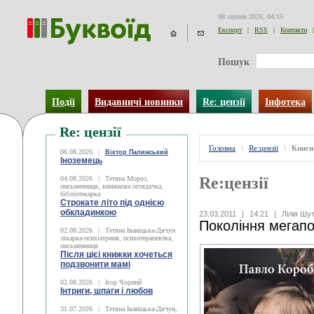
08 серпня 2026, 04:15
Експорт
|
RSS
|
Контакти
|
Пошук
Події
Видавничі новинки
Re: цензії
Інфотека
Re: цензії
Головна
\
Re:цензії
\
Книги
06.08.2026
|
Віктор Палинський
Іноземець
Re:цензії
04.08.2026
|
Тетяна Мороз,
письменниця, книжкова оглядачка,
бібліотекарка
Строкате літо під однією
обкладинкою
23.03.2011
|
14:21
|
Лілія Шу
Покоління мегапо
02.08.2026
|
Тетяна Іваніцька-Дячун
лікарка-психіатриня, психотерапевтка,
письменниця
Після цієї книжки хочеться
подзвонити мамі
02.08.2026
|
Ігор Чорний
Інтриги, шпаги і любов
31.07.2026
|
Тетяна Іваніцька-Дячун,