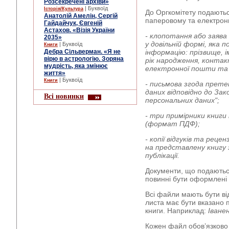
Розсекречені архіви»
| Буквоїд
Історія/Культура
До Оргкомітету подаютьс
Анатолій Амелін, Сергій
паперовому та електрон
Гайдайчук, Євгеній
Астахов. «Візія України
- клопотання або заява
2035»
у довільній формі, яка
| Буквоїд
Книги
Дебра Сільверман. «Я не
інформацію: прізвище, ім
вірю в астрологію. Зоряна
рік народження, конта
мудрість, яка змінює
електронної пошти та п
життя»
| Буквоїд
Книги
- письмова згода прет
даних відповідно до Зак
Всі новинки
персональних даних";
- три примірники книги
(формат ПДФ);
- копії відгуків та реце
на представлену книгу 
публікації.
Документи, що подаютьс
повинні бути оформлені
Всі файли мають бути ві
листа має бути вказано 
книги. Наприклад:
Іване
Кожен файл обов’язково 