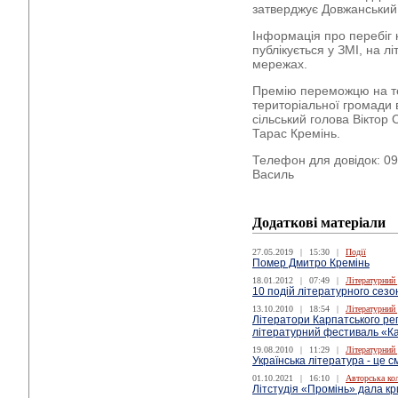
затверджує Довжанський 
Інформація про перебіг 
публікується у ЗМІ, на л
мережах.
Премію переможцю на те
територіальної громади
сільський голова Віктор
Тарас Кремінь.
Телефон для довідок: 09
Василь
Додаткові матеріали
27.05.2019
|
15:30
|
Події
Помер Дмитро Кремінь
18.01.2012
|
07:49
|
Літературний
10 подій літературного сезо
13.10.2010
|
18:54
|
Літературний
Літератори Карпатського рег
літературний фестиваль «К
19.08.2010
|
11:29
|
Літературний
Українська література - це 
01.10.2021
|
16:10
|
Авторська ко
Літстудія «Промінь» дала к