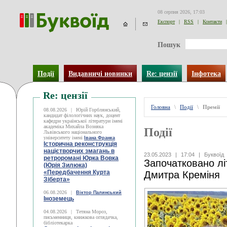
08 серпня 2026, 17:03
Експорт
|
RSS
|
Контакти
|
Пошук
Події
Видавничі новинки
Re: цензії
Інфотека
Re: цензії
Головна
\
Події
\
Премії
08.08.2026
|
Юрій Горблянський,
кандидат філологічних наук, доцент
кафедри української літератури імені
академіка Михайла Возняка
Події
Львівського національного
університету імені
Івана Франка
Історична реконструкція
націєтворчих змагань в
23.05.2023
|
17:04
|
Буквоїд
ретроромані Юрка Вовка
Започатковано лі
(Юрія Зилюка)
«Передбачення Курта
Дмитра Креміня
Зіберта»
06.08.2026
|
Віктор Палинський
Іноземець
04.08.2026
|
Тетяна Мороз,
письменниця, книжкова оглядачка,
бібліотекарка