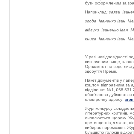
бути оформленим за зра
Наприклад:
заява_Іване
згода_Іваненко Іван_Ме
відгуки_Іваненко Іван_
книга_Іваненко Іван_Ме
У разі невідповідності п
визначеним вище, клопо
Оргкомітет не веде лист
здобуття Премії.
Пакет документів у папе
коштом відправника за а
відділення №1, 068 531 
обов’язково дублюється 
електронну адресу:
prem
Журі конкурсу складаєть
літературних критиків, м
оновлюється щороку. Жу
претендентів, з якого, п
вибирає переможця. Жу
більшістю голосів відкр