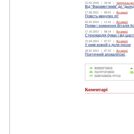
15.03.2018
|
20:56
|
Авторська ко
Від “Фараметликів” до “дьон
17.08.2021
|
09:01
|
Re:цензії
Повість минулих літ
03.03.2014
|
11:41
|
Re:цензії
Появи і зникнення Віталія 
17.10.2013
|
08:14
|
Re:цензії
Стенокардія буває і від щас
22.04.2013
|
07:57
|
Re:цензії
У римі кожній є доля прози
28.02.2013
|
07:32
|
Re:цензії
Поетичний апокаліпсис
коментувати
роздрукувати
повідомити друга
Коментарі