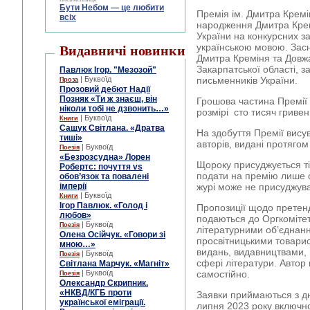
Бути Небом ― це любити
Премія ім. Дмитра Кремі
всіх
народження Дмитра Кре
України на конкурсних з
українською мовою. Зас
Видавничі новинки
Дмитра Креміня та Довж
Закарпатської області, з
Павлюк Ігор. "Мезозой"
| Буквоїд
письменників України.
Проза
Прозовий дебют Надії
Позняк «Ти ж знаєш, він
Грошова частина Премії
ніколи тобі не дзвонить…»
розмірі сто тисяч гриве
| Буквоїд
Книги
Сащук Світлана. «Дратва
На здобуття Премії висув
тиші»
авторів, видані протягом 
| Буквоїд
Поезія
«Безрозсудна» Лорен
Щороку присуджується ті
Робертс: почуття vs
подати на премію лише о
обов’язок та повалені
імперії
журі може не присуджув
| Буквоїд
Книги
Ігор Павлюк. «Голод і
Пропозиції щодо претенд
любов»
подаються до Оргкомітет
| Буквоїд
Поезія
літературними об’єднан
Олена Осійчук. «Говори зі
просвітницькими товари
мною…»
видань, видавництвами, 
| Буквоїд
Поезія
сфері літератури. Автор
Світлана Марчук. «Магніт»
| Буквоїд
самостійно.
Поезія
Олександр Скрипник.
«НКВД/КГБ проти
Заявки приймаються з дн
української еміграції.
липня 2023 року включн