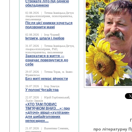
Строкате літо під однією
обкладинкою
02.08.2026
|
Тетяна Іваніцька-Дячун
лікарка-психіатриня, психотерапевтка,
письменниця
Після цієї книжки хочеться
подзвонити мамі
02.08.2026
|
Ігор Чорний
Інтриги, шпаги і любов
31.07.2026
|
Тетяна Іваніцька-Дячун,
лікарка-психіатриня, PhD,
психотерапевтка, письменниця
Закохатися в життя —
означає повернутися до
себе
29.07.2026
|
Тетяна Торак, м. Івано-
Франківськ
Без миті немає вічности
26.07.2026
|
Ігор Зіньчук
У полоні Чугайстра
22.07.2026
|
Юрій Горблянський,
Львів–Зашків
«ХТО ТАМ ПОВИС
ТІМ’ЯЧКОМ ВНИЗ…»: про
«діточі» вірші-«хулігани»
для шибайголовних
непосидюх…
21.07.2026
|
Валентина Семеняк,
про літературну П
письменниця