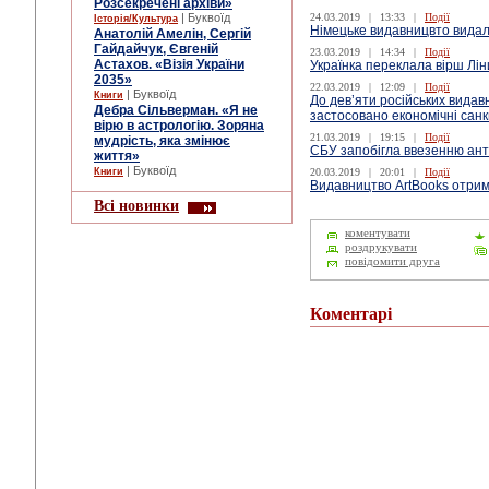
Розсекречені архіви»
| Буквоїд
24.03.2019
|
13:33
|
Події
Історія/Культура
Німецьке видавницвто видало
Анатолій Амелін, Сергій
Гайдайчук, Євгеній
23.03.2019
|
14:34
|
Події
Астахов. «Візія України
Українка переклала вірш Лі
2035»
22.03.2019
|
12:09
|
Події
| Буквоїд
Книги
До дев’яти російських видав
Дебра Сільверман. «Я не
застосовано економічні санк
вірю в астрологію. Зоряна
21.03.2019
|
19:15
|
Події
мудрість, яка змінює
СБУ запобігла ввезенню анти
життя»
| Буквоїд
Книги
20.03.2019
|
20:01
|
Події
Видавництво ArtBooks отрим
Всі новинки
коментувати
роздрукувати
повідомити друга
Коментарі