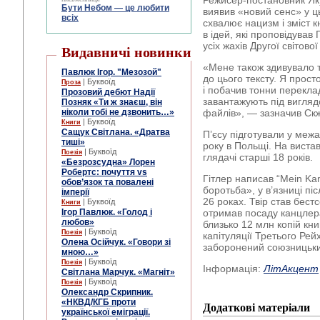
Режисер-постановник Як
Бути Небом ― це любити
виявив «новий сенс» у ць
всіх
схвалює нацизм і зміст к
в ідей, які проповідував
усіх жахів Другої світової
Видавничі новинки
«Мене також здивувало т
Павлюк Ігор. "Мезозой"
до цього тексту. Я прос
| Буквоїд
Проза
і побачив тонни переклад
Прозовий дебют Надії
завантажують під вигляд
Позняк «Ти ж знаєш, він
ніколи тобі не дзвонить…»
файлів», — зазначив Ск
| Буквоїд
Книги
Сащук Світлана. «Дратва
П’єсу підготували у меж
тиші»
року в Польщі. На виста
| Буквоїд
Поезія
глядачі старші 18 років.
«Безрозсудна» Лорен
Робертс: почуття vs
Гітлер написав “Mein Ka
обов’язок та повалені
боротьба», у в’язниці пі
імперії
26 роках. Твір став бест
| Буквоїд
Книги
Ігор Павлюк. «Голод і
отримав посаду канцлер
любов»
близько 12 млн копій кни
| Буквоїд
Поезія
капітуляції Третього Рейх
Олена Осійчук. «Говори зі
заборонений союзницьк
мною…»
| Буквоїд
Поезія
Інформація:
ЛітАкцент
Світлана Марчук. «Магніт»
| Буквоїд
Поезія
Олександр Скрипник.
«НКВД/КГБ проти
Додаткові матеріали
української еміграції.