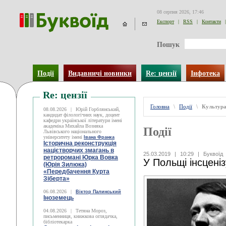
08 серпня 2026, 17:46
Експорт
|
RSS
|
Контакти
|
Пошук
Події
Видавничі новинки
Re: цензії
Інфотека
Re: цензії
Головна
\
Події
\
Культур
08.08.2026
|
Юрій Горблянський,
кандидат філологічних наук, доцент
кафедри української літератури імені
академіка Михайла Возняка
Події
Львівського національного
університету імені
Івана Франка
Історична реконструкція
націєтворчих змагань в
25.03.2019
|
10:29
|
Буквоїд
ретроромані Юрка Вовка
У Польщі інсценіз
(Юрія Зилюка)
«Передбачення Курта
Зіберта»
06.08.2026
|
Віктор Палинський
Іноземець
04.08.2026
|
Тетяна Мороз,
письменниця, книжкова оглядачка,
бібліотекарка