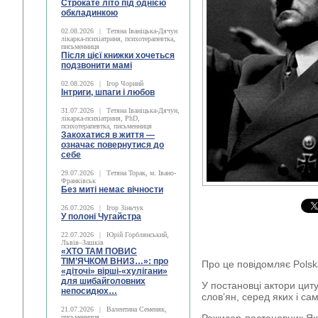
Строкате літо під однією
обкладинкою
02.08.2026
|
Тетяна Іваніцька-Дячун
лікарка-психіатриня, психотерапевтка,
письменниця
Після цієї книжки хочеться
подзвонити мамі
02.08.2026
|
Ігор Чорний
Інтриги, шпаги і любов
31.07.2026
|
Тетяна Іваніцька-Дячун,
лікарка-психіатриня, PhD,
психотерапевтка, письменниця
Закохатися в життя —
означає повернутися до
себе
29.07.2026
|
Тетяна Торак, м. Івано-
Франківськ
Без миті немає вічности
26.07.2026
|
Ігор Зіньчук
У полоні Чугайстра
22.07.2026
|
Юрій Горблянський,
Львів–Зашків
«ХТО ТАМ ПОВИС
ТІМ’ЯЧКОМ ВНИЗ…»: про
Про це повідомляє Polsk
«діточі» вірші-«хулігани»
для шибайголовних
У постановці актори цит
непосидюх…
слов’ян, серед яких і са
21.07.2026
|
Валентина Семеняк,
письменниця